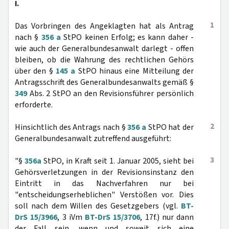
I.
1
Das Vorbringen des Angeklagten hat als Antrag
nach §
356 a
StPO keinen Erfolg; es kann daher -
wie auch der Generalbundesanwalt darlegt - offen
bleiben, ob die Wahrung des rechtlichen Gehörs
über den §
145 a
StPO hinaus eine Mitteilung der
Antragsschrift des Generalbundesanwalts gemäß §
349
Abs. 2 StPO an den Revisionsführer persönlich
erforderte.
2
Hinsichtlich des Antrags nach §
356 a
StPO hat der
Generalbundesanwalt zutreffend ausgeführt:
3
"§
356a
StPO, in Kraft seit 1. Januar 2005, sieht bei
Gehörsverletzungen in der Revisionsinstanz den
Eintritt in das Nachverfahren nur bei
"entscheidungserheblichen" Verstößen vor. Dies
soll nach dem Willen des Gesetzgebers (vgl.
BT-
DrS 15/3966
, 3 iVm
BT-DrS 15/3706
, 17f.) nur dann
der Fall sein, wenn und soweit sich eine