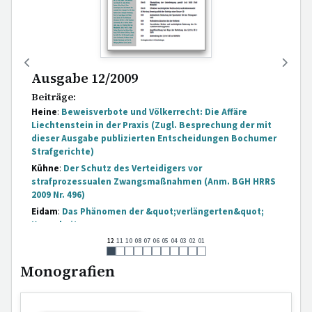
Ausgabe 12/2009
Beiträge:
Heine
:
Beweisverbote und Völkerrecht: Die Affäre
Liechtenstein in der Praxis (Zugl. Besprechung der mit
dieser Ausgabe publizierten Entscheidungen Bochumer
Strafgerichte)
Kühne
:
Der Schutz des Verteidigers vor
strafprozessualen Zwangsmaßnahmen (Anm. BGH HRRS
2009 Nr. 496)
Eidam
:
Das Phänomen der &quot;verlängerten&quot;
Kurzarbeit
Hertel
:
Garantennot durch &quot;Notinsel&quot;?
12
11
10
08
07
06
05
04
03
02
01
Übernahme &quot;sozialadäquater&quot;
Monografien
Schutzfunktionen und strafrechtliche Garantenstellung
Walther
:
Wo beginnt die Strafbarkeit desjenigen, der
irrtümlich eine &quot;irrtümliche&quot;
Selbstgefährdung ermöglicht? (Zugl. Anmerkung zu BGH