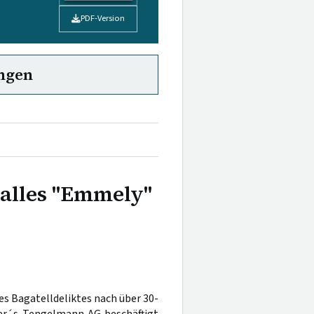
PDF-Version
ngen
 Falles "Emmely"
es Bagatelldeliktes nach über 30-
ser´s Tengelmann AG beschäftigt