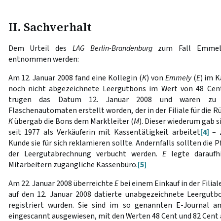
II. Sachverhalt
Dem Urteil des
LAG Berlin-Brandenburg
zum Fall Emmely 
entnommen werden:
Am 12. Januar 2008 fand eine Kollegin (
K
) von
Emmely
(
E
) im 
noch nicht abgezeichnete Leergutbons im Wert von 48 Cen
trugen das Datum 12. Januar 2008 und waren zu u
Flaschenautomaten erstellt worden, der in der Filiale für die R
K
übergab die Bons dem Marktleiter (
M
). Dieser wiederum gab s
seit 1977 als Verkäuferin mit Kassentätigkeit arbeitet
[4]
– z
Kunde sie für sich reklamieren sollte. Andernfalls sollten die 
der Leergutabrechnung verbucht werden.
E
legte daraufh
Mitarbeitern zugängliche Kassenbüro.
[5]
Am 22. Januar 2008 überreichte
E
bei einem Einkauf in der Filial
auf den 12. Januar 2008 datierte unabgezeichnete Leergutb
registriert wurden. Sie sind im so genannten E-Journal 
eingescannt ausgewiesen, mit den Werten 48 Cent und 82 Cent 