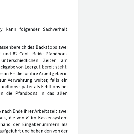
kann folgender Sachverhalt
Kassenbereich des Backstops zwei
t und 82 Cent. Beide Pfandbons
nterschiedlichen Zeiten am
ückgabe von Leergut bereit steht.
ie an
E
– die für ihre Arbeitgeberin
ur Verwahrung weiter, falls ein
Pfandbons später als Fehlbons bei
in die Pfandbons in das allen
e nach Ende ihrer Arbeitszeit zwei
ons, die von
K
im Kassensystem
anhand der Eingabenummern als
aufgeführt und haben den von der