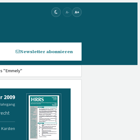
A-
A+
Newsletter abonnieren
les "Emmely"
r 2009
 Jahrgang
recht
. Karsten