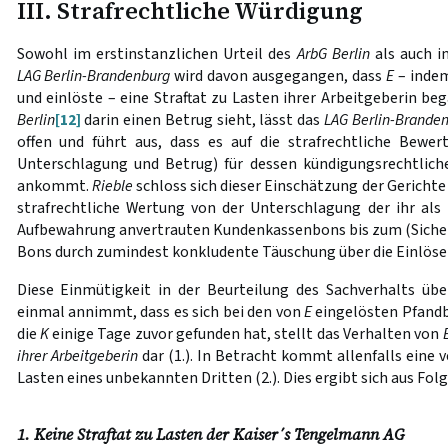
III. Strafrechtliche Würdigung
Sowohl im erstinstanzlichen Urteil des
ArbG
Berlin
als auch i
LAG Berlin-Brandenburg
wird davon ausgegangen, dass
E
– indem
und einlöste – eine Straftat zu Lasten ihrer Arbeitgeberin be
Berlin
[12]
darin einen Betrug sieht, lässt das
LAG Berlin-Brande
offen und führt aus, dass es auf die strafrechtliche Bewer
Unterschlagung und Betrug) für dessen kündigungsrechtlich
ankommt.
Rieble
schloss sich dieser Einschätzung der Gerichte 
strafrechtliche Wertung von der Unterschlagung der ihr als 
Aufbewahrung anvertrauten Kundenkassenbons bis zum (Sicher
Bons durch zumindest konkludente Täuschung über die Einlöse
Diese Einmütigkeit in der Beurteilung des Sachverhalts üb
einmal annimmt, dass es sich bei den von
E
eingelösten Pfandb
die
K
einige Tage zuvor gefunden hat, stellt das Verhalten von
ihrer Arbeitgeberin
dar (1.). In Betracht kommt allenfalls eine
Lasten eines unbekannten Dritten (2.). Dies ergibt sich aus Fo
1. Keine Straftat zu Lasten der Kaiser´s Tengelmann AG