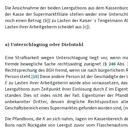
Die Ansichnahme der beiden Leergutbons aus dem Kassenbüro
der Kasse der Supermarktfiliale stellen weder eine Untersch
noch einen Betrug (b]) zu Lasten der Kaiser´s Tengelmann A
Lasten ihrer Arbeitgeberin scheidet aus (c]).
a) Unterschlagung oder Diebstahl
Eine Strafbarkeit wegen Unterschlagung liegt vor, wenn ma
fremde bewegliche Sache rechtswidrig zueignet (§
246
Abs. 
Rechtsprechung des
BGH
fremd, wenn sie nach bürgerlichem 
Person steht.
[15]
Diese andere Person ist der Geschädigte der 
E
zu Lasten ihrer Arbeitgeberin würde also voraussetzen, da
Leergutbons zum Zeitpunkt ihrer Einlösung durch
E
im Eigent
standen. Dies ist indes nicht der Fall. Eigentümer der Pfan
unbekannter Dritter, dessen dingliche Rechtsposition al
Geschäftsbereich eines Supermarktes gefunden worden sind, (no
Die Pfandbons, die
K
an sich nahm, lagen im Kassenbereich de
Bons nach Rückgabe von Leergut zuvor vom Flaschenautomat