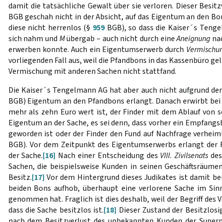
damit die tatsächliche Gewalt über sie verloren. Dieser Besit
BGB geschah nicht in der Absicht, auf das Eigentum an den Bon
diese nicht herrenlos (§
959
BGB), so dass die Kaiser´s Ten
sich nahm und
M
übergab – auch nicht durch eine
Aneignung
na
erwerben konnte. Auch ein Eigentumserwerb durch
Vermischu
vorliegenden Fall aus, weil die Pfandbons in das Kassenbüro g
Vermischung mit anderen Sachen nicht stattfand.
Die Kaiser´s Tengelmann AG hat aber auch nicht aufgrund d
BGB) Eigentum an den Pfandbons erlangt. Danach erwirbt bei e
mehr als zehn Euro wert ist, der Finder mit dem Ablauf von 
Eigentum an der Sache, es sei denn, dass vorher ein Empfang
geworden ist oder der Finder den Fund auf Nachfrage verheim
BGB). Vor dem Zeitpunkt des Eigentumserwerbs erlangt der F
der Sache.
[16]
Nach einer Entscheidung des
VIII. Zivilsenats
de
Sachen, die beispielsweise Kunden in seinen Geschäftsräume
Besitz.
[17]
Vor dem Hintergrund dieses Judikates ist damit ber
beiden Bons aufhob, überhaupt eine verlorene Sache im Si
genommen hat. Fraglich ist dies deshalb, weil der Begriff des 
dass die Sache besitzlos ist.
[18]
Dieser Zustand der Besitzlosig
nach dem Besitzverlust des unbekannten Kunden der Superma