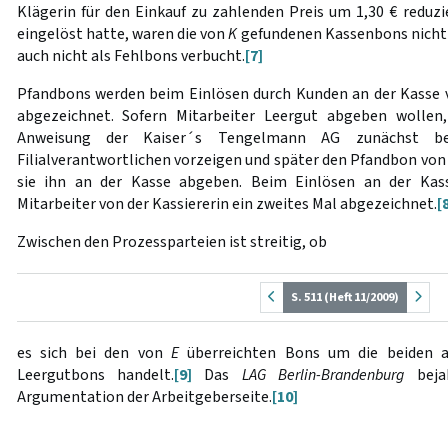
Klägerin für den Einkauf zu zahlenden Preis um 1,30 € reduzie
eingelöst hatte, waren die von
K
gefundenen Kassenbons nicht
auch nicht als Fehlbons verbucht.
[7]
Pfandbons werden beim Einlösen durch Kunden an der Kasse v
abgezeichnet. Sofern Mitarbeiter Leergut abgeben wollen
Anweisung der Kaiser´s Tengelmann AG zunächst be
Filialverantwortlichen vorzeigen und später den Pfandbon von
sie ihn an der Kasse abgeben. Beim Einlösen an der Kas
Mitarbeiter von der Kassiererin ein zweites Mal abgezeichnet.
[
Zwischen den Prozessparteien ist streitig, ob
S. 511 (Heft 11/2009)
es sich bei den von
E
überreichten Bons um die beiden 
Leergutbons handelt.
[9]
Das
LAG Berlin-Brandenburg
bejah
Argumentation der Arbeitgeberseite.
[10]