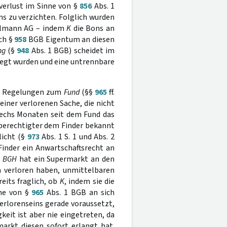
zverlust im Sinne von §
856
Abs. 1
s zu verzichten. Folglich wurden
gelmann AG – indem
K
die Bons an
ch §
958
BGB Eigentum an diesen
ng
(§
948
Abs. 1 BGB) scheidet im
elegt wurden und eine untrennbare
er Regelungen zum
Fund
(§§
965
ff.
iner verlorenen Sache, die nicht
sechs Monaten seit dem Fund das
sberechtigter dem Finder bekannt
licht (§
973
Abs. 1 S. 1 und Abs. 2
inder ein Anwartschaftsrecht an
s
BGH
hat ein Supermarkt an den
n verloren haben, unmittelbaren
eits fraglich, ob
K
, indem sie die
nne von §
965
Abs. 1 BGB an sich
Verlorenseins gerade voraussetzt,
keit ist aber nie eingetreten, da
rkt diesen sofort erlangt hat.