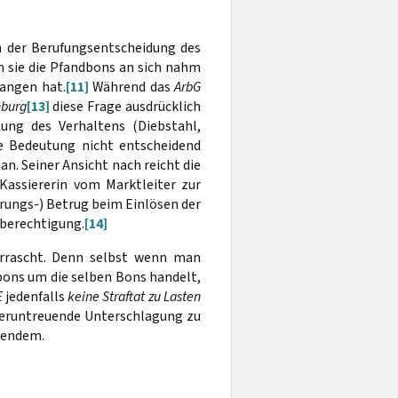
n der Berufungsentscheidung des
 sie die Pfandbons an sich nahm
gangen hat.
[11]
Während das
ArbG
nburg
[13]
diese Frage ausdrücklich
tung des Verhaltens (Diebstahl,
e Bedeutung nicht entscheidend
an. Seiner Ansicht nach reicht die
Kassiererin vom Marktleiter zur
ungs-) Betrug beim Einlösen der
berechtigung.
[14]
errascht. Denn selbst wenn man
ons um die selben Bons handelt,
E
jedenfalls
keine Straftat zu Lasten
 veruntreuende Unterschlagung zu
lgendem.