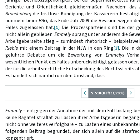
Gerichte und Öffentlichkeit gleichermaßen. Nachdem das
Brandenburg
die fristlose Kündigung der Kassiererin bestätig
nunmehr beim
BAG
, das Ende Juli 2009 die Revision wegen d
Falles zugelassen hat.
[1]
Die Prozessparteien sind bei der g
nicht allein geblieben.
Emmely
sprang unter anderem die Gewe
Arbeitgeberseite stieg – zumindest rhetorisch – beispielswe
Rieble
mit einem Beitrag in der NJW in den Ring
[3]
. Die in 
geführte Debatte um die Bewertung von
Emmelys
Verhal
wesentlichen Punkt des Falles unberücksichtigt gelassen oder,
der für die arbeitsrechtliche Entscheidung des Rechtsstreits a
Es handelt sich nämlich um den Umstand, dass
S. 510 (Heft 11/2009)
Emmely
– entgegen der Annahme der mit dem Fall bislang bes
keine Bagatellstraftat zu Lasten ihrer Arbeitsgeberin begange
nicht ohne weiteres verfolgbare – zu Lasten eines unbekannten
folgenden Beitrag begründet, der sich allein auf die strafre
konzentriert.