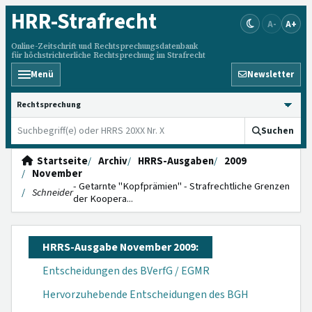
HRR
-Strafrecht
A-
A+
Online-Zeitschrift und Rechtsprechungsdatenbank
für höchstrichterliche Rechtsprechung im Strafrecht
Menü
Newsletter
HRRS durchsuchen
Suchen
Startseite
Archiv
HRRS-Ausgaben
2009
November
- Getarnte "Kopfprämien" - Strafrechtliche Grenzen
Schneider
der Koopera...
HRRS-Ausgabe November 2009:
Entscheidungen des BVerfG / EGMR
Hervorzuhebende Entscheidungen des BGH