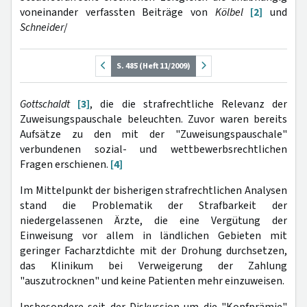
voneinander verfassten Beiträge von
Kölbel
[2]
und
Schneider
/
S. 485 (Heft 11/2009)
Gottschaldt
[3]
, die die strafrechtliche Relevanz der
Zuweisungspauschale beleuchten. Zuvor waren bereits
Aufsätze zu den mit der "Zuweisungspauschale"
verbundenen sozial- und wettbewerbsrechtlichen
Fragen erschienen.
[4]
Im Mittelpunkt der bisherigen strafrechtlichen Analysen
stand die Problematik der Strafbarkeit der
niedergelassenen Ärzte, die eine Vergütung der
Einweisung vor allem in ländlichen Gebieten mit
geringer Facharztdichte mit der Drohung durchsetzen,
das Klinikum bei Verweigerung der Zahlung
"auszutrocknen" und keine Patienten mehr einzuweisen.
Insbesondere seit der Diskussion um die "Kopfprämie"