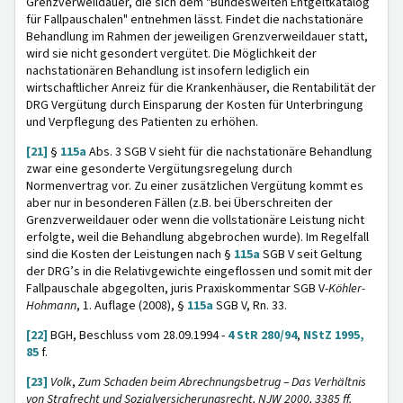
Grenzverweildauer, die sich dem "Bundesweiten Entgeltkatalog
für Fallpauschalen" entnehmen lässt. Findet die nachstationäre
Behandlung im Rahmen der jeweiligen Grenzverweildauer statt,
wird sie nicht gesondert vergütet. Die Möglichkeit der
nachstationären Behandlung ist insofern lediglich ein
wirtschaftlicher Anreiz für die Krankenhäuser, die Rentabilität der
DRG Vergütung durch Einsparung der Kosten für Unterbringung
und Verpflegung des Patienten zu erhöhen.
[21]
§
115a
Abs. 3 SGB V sieht für die nachstationäre Behandlung
zwar eine gesonderte Vergütungsregelung durch
Normenvertrag vor. Zu einer zusätzlichen Vergütung kommt es
aber nur in besonderen Fällen (z.B. bei Überschreiten der
Grenzverweildauer oder wenn die vollstationäre Leistung nicht
erfolgte, weil die Behandlung abgebrochen wurde). Im Regelfall
sind die Kosten der Leistungen nach §
115a
SGB V seit Geltung
der DRG’s in die Relativgewichte eingeflossen und somit mit der
Fallpauschale abgegolten, juris Praxiskommentar SGB V-
Köhler-
Hohmann
, 1. Auflage (2008), §
115a
SGB V, Rn. 33.
[22]
BGH, Beschluss vom 28.09.1994 -
4 StR 280/94
,
NStZ 1995,
85
f.
[23]
Volk
,
Zum Schaden beim Abrechnungsbetrug – Das Verhältnis
von Strafrecht und Sozialversicherungsrecht, NJW 2000, 3385 ff.