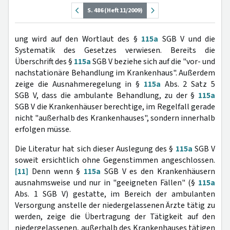
S. 486 (Heft 11/2009)
ung wird auf den Wortlaut des §
115a
SGB V und die
Systematik des Gesetzes verwiesen. Bereits die
Überschrift des §
115a
SGB V beziehe sich auf die "vor- und
nachstationäre Behandlung im Krankenhaus". Außerdem
zeige die Ausnahmeregelung in §
115a
Abs. 2 Satz 5
SGB V, dass die ambulante Behandlung, zu der §
115a
SGB V die Krankenhäuser berechtige, im Regelfall gerade
nicht "außerhalb des Krankenhauses", sondern innerhalb
erfolgen müsse.
Die Literatur hat sich dieser Auslegung des §
115a
SGB V
soweit ersichtlich ohne Gegenstimmen angeschlossen.
[11]
Denn wenn §
115a
SGB V es den Krankenhäusern
ausnahmsweise und nur in "geeigneten Fällen" (§
115a
Abs. 1 SGB V) gestatte, im Bereich der ambulanten
Versorgung anstelle der niedergelassenen Ärzte tätig zu
werden, zeige die Übertragung der Tätigkeit auf den
niedergelassenen, außerhalb des Krankenhauses tätigen