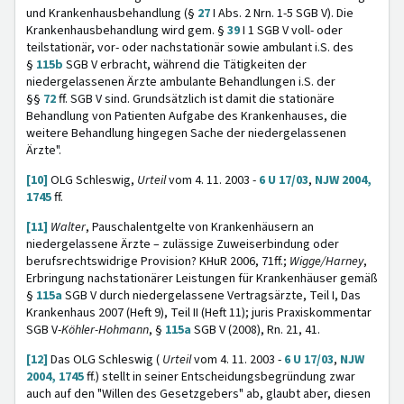
und Krankenhausbehandlung (§
27
I Abs. 2 Nrn. 1-5 SGB V). Die
Krankenhausbehandlung wird gem. §
39
I 1 SGB V voll- oder
teilstationär, vor- oder nachstationär sowie ambulant i.S. des
§
115b
SGB V erbracht, während die Tätigkeiten der
niedergelassenen Ärzte ambulante Behandlungen i.S. der
§§
72
ff. SGB V sind. Grundsätzlich ist damit die stationäre
Behandlung von Patienten Aufgabe des Krankenhauses, die
weitere Behandlung hingegen Sache der niedergelassenen
Ärzte".
[10]
OLG Schleswig,
Urteil
vom 4. 11. 2003 -
6 U 17/03
,
NJW 2004,
1745
ff.
[11]
Walter
, Pauschalentgelte von Krankenhäusern an
niedergelassene Ärzte – zulässige Zuweiserbindung oder
berufsrechtswidrige Provision? KHuR 2006, 71ff.;
Wigge/Harney
,
Erbringung nachstationärer Leistungen für Krankenhäuser gemäß
§
115a
SGB V durch niedergelassene Vertragsärzte, Teil I, Das
Krankenhaus 2007 (Heft 9), Teil II (Heft 11); juris Praxiskommentar
SGB V-
Köhler-Hohmann
, §
115a
SGB V (2008), Rn. 21, 41.
[12]
Das OLG Schleswig (
Urteil
vom 4. 11. 2003 -
6 U 17/03
,
NJW
2004, 1745
ff.) stellt in seiner Entscheidungsbegründung zwar
auch auf den "Willen des Gesetzgebers" ab, glaubt aber, diesen