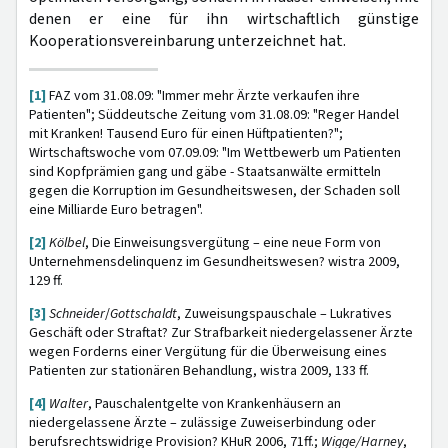
denen er eine für ihn wirtschaftlich günstige
Kooperationsvereinbarung unterzeichnet hat.
[1]
FAZ vom 31.08.09: "Immer mehr Ärzte verkaufen ihre
Patienten"; Süddeutsche Zeitung vom 31.08.09: "Reger Handel
mit Kranken! Tausend Euro für einen Hüftpatienten?";
Wirtschaftswoche vom 07.09.09: "Im Wettbewerb um Patienten
sind Kopfprämien gang und gäbe - Staatsanwälte ermitteln
gegen die Korruption im Gesundheitswesen, der Schaden soll
eine Milliarde Euro betragen".
[2]
Kölbel
, Die Einweisungsvergütung – eine neue Form von
Unternehmensdelinquenz im Gesundheitswesen? wistra 2009,
129 ff.
[3]
Schneider
/
Gottschaldt
, Zuweisungspauschale – Lukratives
Geschäft oder Straftat? Zur Strafbarkeit niedergelassener Ärzte
wegen Forderns einer Vergütung für die Überweisung eines
Patienten zur stationären Behandlung, wistra 2009, 133 ff.
[4]
Walter
, Pauschalentgelte von Krankenhäusern an
niedergelassene Ärzte – zulässige Zuweiserbindung oder
berufsrechtswidrige Provision? KHuR 2006, 71ff.;
Wigge/Harney
,