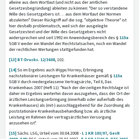
alleine aus dem Wortlaut (und nicht aus der amtlichen
Gesetzesbegründung) ableiten zu können: "Der so verstandene
Wille des Gesetzgebers ist … aus dem Wortlaut der Normen
abzuleiten". Dieser Rückgriff auf die sog. "objektive Theorie" ist
hier deshalb problematisch, weil sich der ausgelegte
Gesetzestext und der Wille des Gesetzgebers nicht
widersprechen und seit 1992 im Anwendungsbereich des §
115a
SGB V weder ein Wandel der Rechtstatsachen, noch ein Wandel
der rechtlichen Wertungen stattgefunden hat.
[13]
BT-Drucks. 12/3608
, 102.
[14]
So im Ergebnis auch
Wigge/Harney
, Erbringung
nachstationärer Leistungen für Krankenhäuser gemäß §
115a
SGB V durch niedergelassene Vertragsärzte, Teil II, Das
Krankenhaus 2007 (Heft 11): "Nach der derzeitigen Rechtslage ist
daher im Ergebnis weiterhin davon auszugehen, dass der Ort der
ärztlichen Leistungserbringung (innerhalb oder außerhalb des
Krankenhauses) als (mit-) ausschlaggebend für die Zuordnung als
poststationäre Krankenhausbehandlung bzw. als ärztliche
Leistung im Rahmen der vertragsärztlichen Versorgung
anzusehen ist".
[15]
Sächs. LSG, Urteil vom 30.04.2008 -
L 1 KR 103/07
,
GesR