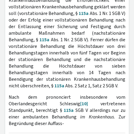
Krankenhausbehandlung die Erforderlichkeit einer
vollstationären Krankenhausbehandlung geklärt werden
soll (vorstationäre Behandlung, §
115a
Abs. 1 Nr. 1 SGB V)
oder der Erfolg einer vollstationären Behandlung nach
der Entlassung einer Sicherung und Festigung durch
ambulante Maßnahmen bedarf (nachstationäre
Behandlung, §
115a
Abs. 1 Nr. 2 SGB V). Ferner dürfen die
vorstationäre Behandlung die Höchstdauer von drei
Behandlungstagen innerhalb von fünf Tagen vor Beginn
der stationären Behandlung und die nachstationäre
Behandlung die Höchstdauer von sieben
Behandlungstagen innerhalb von 14 Tagen nach
Beendigung der stationären Krankenhausbehandlung
nicht überschreiten, §
115a
Abs. 2 Satz 1, Satz 2 SGB V.
Nach dem prononciert insbesondere vom
Oberlandesgericht Schleswig
[10]
vertretenen
Standpunkt, berechtigt §
115a
SGB V allerdings nur zu
einer ambulanten Behandlung
im Krankenhaus
. Zur
Begründung dieser Auffass-