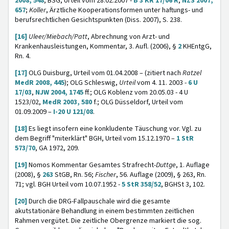
2008, 548
; BSG, Urteil vom 28.02.2007 -
B 3 KR 17/06 R
,
NZS 2007,
657
;
Koller
, Ärztliche Kooperationsformen unter haftungs- und
berufsrechtlichen Gesichtspunkten (Diss. 2007), S. 238.
[16]
Uleer/Miebach/Patt
, Abrechnung von Arzt- und
Krankenhausleistungen, Kommentar, 3. Aufl. (2006), §
2
KHEntgG,
Rn. 4.
[17]
OLG Duisburg, Urteil vom 01.04.2008 – (zitiert nach
Ratzel
MedR 2008, 445
); OLG Schleswig,
Urteil
vom 4. 11. 2003 -
6 U
17/03
,
NJW 2004, 1745
ff.; OLG Koblenz vom 20.05.03 - 4 U
1523/02,
MedR 2003, 580
f.; OLG Düsseldorf, Urteil vom
01.09.2009 –
I-20 U 121/08
.
[18]
Es liegt insofern eine konkludente Täuschung vor. Vgl. zu
dem Begriff "miterklärt" BGH, Urteil vom 15.12.1970 –
1 StR
573/70
, GA 1972, 209.
[19]
Nomos Kommentar Gesamtes Strafrecht-
Duttge
, 1. Auflage
(2008), §
263
StGB, Rn. 56;
Fischer
, 56. Auflage (2009), § 263, Rn.
71; vgl. BGH Urteil vom 10.07.1952 -
5 StR 358/52
, BGHSt 3, 102.
[20]
Durch die DRG-Fallpauschale wird die gesamte
akutstationäre Behandlung in einem bestimmten zeitlichen
Rahmen vergütet. Die zeitliche Obergrenze markiert die sog.