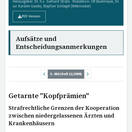
Herausgeber: Dr. h.c. Gerhard Strate · Redaktion: Ulf Buermeyer, Dr.
iur. Karsten Gaede, Stephan Schlegel (Webmaster)
PDF-Version
Aufsätze und
Entscheidungsanmerkungen
S. 484 (Heft 11/2009)
Getarnte "Kopfprämien"
Strafrechtliche Grenzen der Kooperation
zwischen niedergelassenen Ärzten und
Krankenhäusern