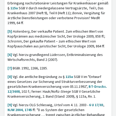
Erbringung nachstationärer Leistungen für Krankenhäuser gemäß
§
115a
SGB V durch niedergelassene Vertragsärzte, Teil I, Das
Krankenhaus 2007 (Heft 9), Teil II (Heft 11);
Bonvie
, Vergütung für
ärztliche Dienstleistungen oder verbotene Provision? MedR
1999, 64 ff.
[5]
Hakenberg
, Der verkaufte Patient. Zum ethischen Wert von
Kopfprämien aus medizinischer Sicht, Der Urologe 2009, 858 ff.;
Schramm
, Der gekaufte Patient – zum ethischen Wert von
Kopfpauschalen aus juristischer Sicht, Der Urologe 2009, 864 ff.
[6]
Vgl. hierzu grundlegend
Lüderssen
, Entkriminalisierung des
Wirtschaftsrechts, Band 2 (2007).
[7]
BGBI. 1992, 2266, 2285.
[8]
Vgl. die amtliche Begründung zu §
115a
SGB V im "Entwurf
eines Gesetzes zur Sicherung und Strukturverbesserung der
gesetzlichen Krankenversicherung vom 05.11.1992",
BT-Drucks.
12/3608
, 102 f.; ferner: Hauk/Noftz-
Steege
SGB V Gesetzliche
Krankenversicherung, 2. Band (Stand: 2009), § 115a, Rn. 1.
[9]
Vgl. hierzu OLG Schleswig,
Urteil
vom 4. 11. 2003 -
6 U 17/03
,
NJW 2004, 1745
ff.: "D as System der gesetzlichen
Krankenversicherung … trennt zwischen ärztlicher Behandlung