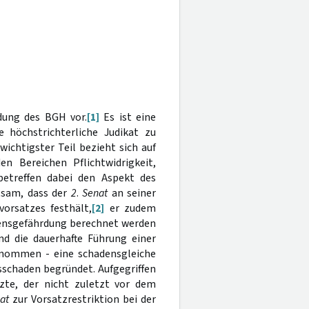
dung des BGH vor.
[1]
Es ist eine
höchstrichterliche Judikat zu
ichtigster Teil bezieht sich auf
n Bereichen Pflichtwidrigkeit,
betreffen dabei den Aspekt des
tsam, dass der
2
.
Senat
an seiner
orsatzes festhält,
[2]
er zudem
gensgefährdung berechnet werden
d die dauerhafte Führung einer
nommen - eine schadensgleiche
chaden begründet. Aufgegriffen
zte, der nicht zuletzt vor dem
at
zur Vorsatzrestriktion bei der