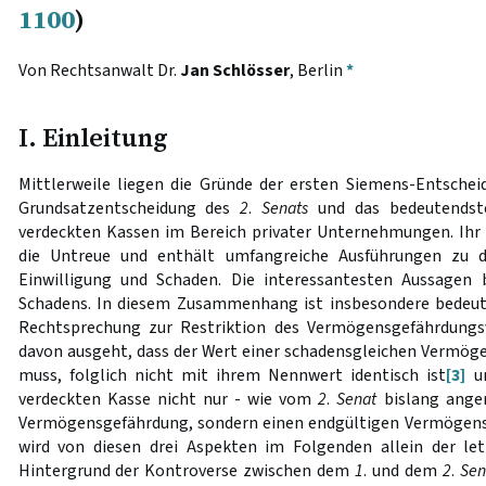
1100
)
Von Rechtsanwalt Dr.
Jan Schlösser
, Berlin
*
I. Einleitung
Mittlerweile liegen die Gründe der ersten Siemens-Entschei
Grundsatzentscheidung des
2
.
Senats
und das bedeutendste 
verdeckten Kassen im Bereich privater Unternehmungen. Ihr w
die Untreue und enthält umfangreiche Ausführungen zu de
Einwilligung und Schaden. Die interessantesten Aussagen 
Schadens. In diesem Zusammenhang ist insbesondere bedeu
Rechtsprechung zur Restriktion des Vermögensgefährdungsv
davon ausgeht, dass der Wert einer schadensgleichen Vermö
muss, folglich nicht mit ihrem Nennwert identisch ist
[3]
un
verdeckten Kasse nicht nur - wie vom
2
.
Senat
bislang ange
Vermögensgefährdung, sondern einen endgültigen Vermögenss
wird von diesen drei Aspekten im Folgenden allein der let
Hintergrund der Kontroverse zwischen dem
1
. und dem
2
.
Sen