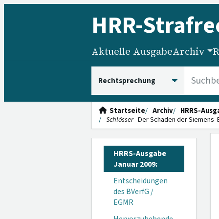
HRR
-Strafre
Aktuelle Ausgabe
Archiv
R
HRRS durchsuchen
Startseite
Archiv
HRRS-Ausg
Schlösser
- Der Schaden der Siemens-
HRRS-Ausgabe
Januar 2009:
Entscheidungen
des BVerfG /
EGMR