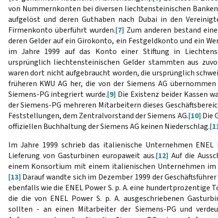
von Nummernkonten bei diversen liechtensteinischen Banken, 
aufgelöst und deren Guthaben nach Dubai in den Vereinigt
Firmenkonto überführt wurden.
[7]
Zum anderen bestand eine 
deren Gelder auf ein Girokonto, ein Festgeldkonto und ein We
im Jahre 1999 auf das Konto einer Stiftung in Liechtens
ursprünglich liechtensteinischen Gelder stammten aus zuvo
waren dort nicht aufgebraucht worden, die ursprünglich schwei
früheren KWU AG her, die von der Siemens AG übernommen u
Siemens-PG integriert wurde.
[9]
Die Existenz beider Kassen w
der Siemens-PG mehreren Mitarbeitern dieses Geschäftsbereich
Feststellungen, dem Zentralvorstand der Siemens AG.
[10]
Die G
offiziellen Buchhaltung der Siemens AG keinen Niederschlag.
[1
Im Jahre 1999 schrieb das italienische Unternehmen ENEL P
Lieferung von Gasturbinen europaweit aus.
[12]
Auf die Aussc
einem Konsortium mit einem italienischen Unternehmen im
[13]
Darauf wandte sich im Dezember 1999 der Geschäftsführer d
ebenfalls wie die ENEL Power S. p. A. eine hundertprozentige Toc
die die von ENEL Power S. p. A. ausgeschriebenen Gasturbi
sollten - an einen Mitarbeiter der Siemens-PG und verdeut