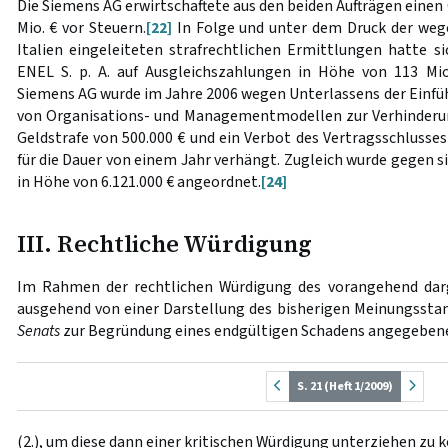
Die Siemens AG erwirtschaftete aus den beiden Aufträgen eine
Mio. € vor Steuern.
[22]
In Folge und unter dem Druck der weg
Italien eingeleiteten strafrechtlichen Ermittlungen hatte s
ENEL S. p. A. auf Ausgleichszahlungen in Höhe von 113 Mio.
Siemens AG wurde im Jahre 2006 wegen Unterlassens der Ein
von Organisations- und Managementmodellen zur Verhinderung
Geldstrafe von 500.000 € und ein Verbot des Vertragsschlusses
für die Dauer von einem Jahr verhängt. Zugleich wurde gegen s
in Höhe von 6.121.000 € angeordnet.
[24]
III. Rechtliche Würdigung
Im Rahmen der rechtlichen Würdigung des vorangehend darg
ausgehend von einer Darstellung des bisherigen Meinungsstan
Senats
zur Begründung eines endgültigen Schadens angegeben
S. 21 (Heft 1/2009)
(2.), um diese dann einer kritischen Würdigung unterziehen zu k