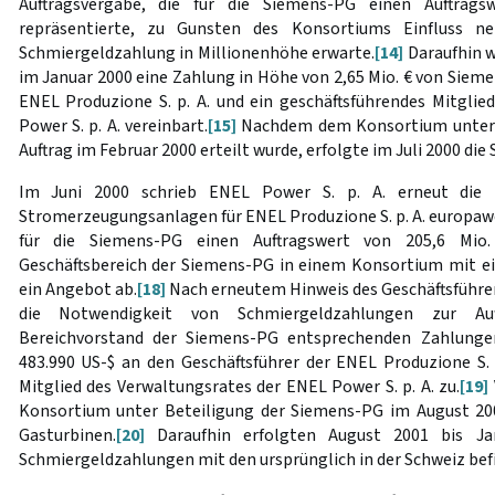
Auftragsvergabe, die für die Siemens-PG einen Auftrag
repräsentierte, zu Gunsten des Konsortiums Einfluss n
Schmiergeldzahlung in Millionenhöhe erwarte.
[14]
Daraufhin 
im Januar 2000 eine Zahlung in Höhe von 2,65 Mio. € von Sieme
ENEL Produzione S. p. A. und ein geschäftsführendes Mitglie
Power S. p. A. vereinbart.
[15]
Nachdem dem Konsortium unter B
Auftrag im Februar 2000 erteilt wurde, erfolgte im Juli 2000 di
Im Juni 2000 schrieb ENEL Power S. p. A. erneut die L
Stromerzeugungsanlagen für ENEL Produzione S. p. A. europawe
für die Siemens-PG einen Auftragswert von 205,6 Mio
Geschäftsbereich der Siemens-PG in einem Konsortium mit e
ein Angebot ab.
[18]
Nach erneutem Hinweis des Geschäftsführers
die Notwendigkeit von Schmiergeldzahlungen zur Au
Bereichvorstand der Siemens-PG entsprechenden Zahlunge
483.990 US-$ an den Geschäftsführer der ENEL Produzione S. 
Mitglied des Verwaltungsrates der ENEL Power S. p. A. zu.
[19]
Konsortium unter Beteiligung der Siemens-PG im August 200
Gasturbinen.
[20]
Daraufhin erfolgten August 2001 bis Ja
Schmiergeldzahlungen mit den ursprünglich in der Schweiz bef