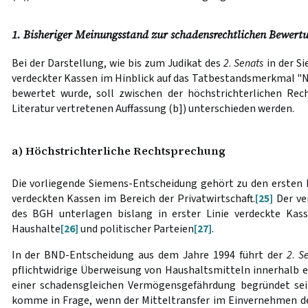
1. Bisheriger Meinungsstand zur schadensrechtlichen Bewertu
Bei der Darstellung, wie bis zum Judikat des
2
.
Senats
in der S
verdeckter Kassen im Hinblick auf das Tatbestandsmerkmal "N
bewertet wurde, soll zwischen der höchstrichterlichen Rec
Literatur vertretenen Auffassung (b]) unterschieden werden.
a) Höchstrichterliche Rechtsprechung
Die vorliegende Siemens-Entscheidung gehört zu den ersten h
verdeckten Kassen im Bereich der Privatwirtschaft.
[25]
Der ve
des BGH unterlagen bislang in erster Linie verdeckte Kass
Haushalte
[26]
und politischer Parteien
[27]
.
In der BND-Entscheidung aus dem Jahre 1994 führt der
2
.
S
pflichtwidrige Überweisung von Haushaltsmitteln innerhalb 
einer schadensgleichen Vermögensgefährdung begründet sei
komme in Frage, wenn der Mitteltransfer im Einvernehmen der