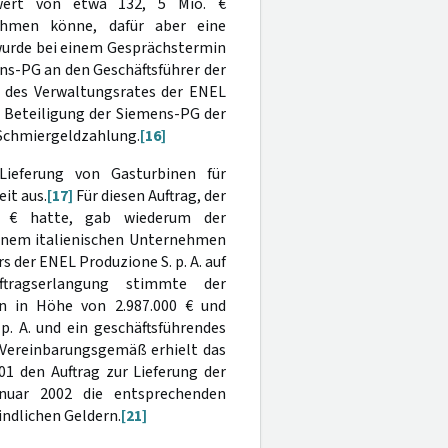
swert von etwa 132, 5 Mio. €
ehmen könne, dafür aber eine
wurde bei einem Gesprächstermin
ns-PG an den Geschäftsführer der
d des Verwaltungsrates der ENEL
eteiligung der Siemens-PG der
e Schmiergeldzahlung.
[16]
ieferung von Gasturbinen für
it aus.
[17]
Für diesen Auftrag, der
. € hatte, gab wiederum der
inem italienischen Unternehmen
 der ENEL Produzione S. p. A. auf
ftragserlangung stimmte der
n in Höhe von 2.987.000 € und
p. A. und ein geschäftsführendes
Vereinbarungsgemäß erhielt das
1 den Auftrag zur Lieferung der
nuar 2002 die entsprechenden
indlichen Geldern.
[21]