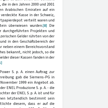
die in den Jahren 2000 und 2001
en Arabischen Emiraten auf ein
verdeckte Kasse in der Schweiz,
rtpapierdepot verteilt waren und
tein überwiesen wurden.
[8]
Die
r durchgeführten Projekten und
zerischen Gelder rührten von der
nd in den Geschäftsbereich der
ar neben einem Bereichsvorstand
es bekannt, nicht jedoch, so die
elder dieser Kassen fanden in der
1]
ower S. p. A. einen Auftrag zur
hreibung gab die Siemens-PG in
 November 1999 ein Angebot ab.
er ENEL Produzione S. p. A. - die
hter der ENEL S. p. A. ist und für
nen letztendlich bestimmt sein
lichte diesem, dass er auf die