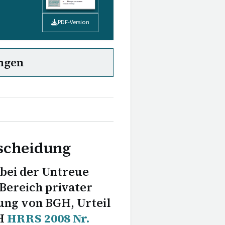
PDF-Version
ngen
scheidung
 bei der Untreue
Bereich privater
ng von BGH, Urteil
GH
HRRS 2008 Nr.