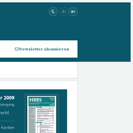
A-
A+
Newsletter abonnieren
r 2009
 Jahrgang
recht
. Karsten