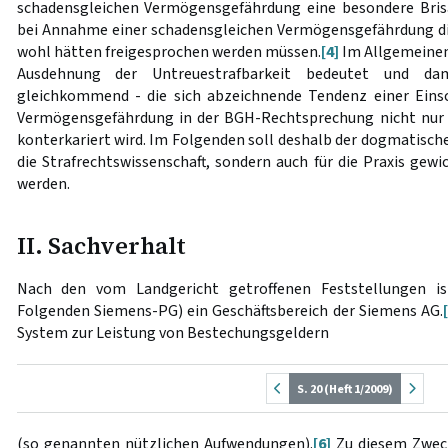
schadensgleichen Vermögensgefährdung eine besondere Brisa
bei Annahme einer schadensgleichen Vermögensgefährdung 
wohl hätten freigesprochen werden müssen.
[4]
Im Allgemeinen
Ausdehnung der Untreuestrafbarkeit bedeutet und da
gleichkommend - die sich abzeichnende Tendenz einer Eins
Vermögensgefährdung in der BGH-Rechtsprechung nicht nur
konterkariert wird. Im Folgenden soll deshalb der dogmatische
die Strafrechtswissenschaft, sondern auch für die Praxis g
werden.
II. Sachverhalt
Nach den vom Landgericht getroffenen Feststellungen i
Folgenden Siemens-PG) ein Geschäftsbereich der Siemens AG.
System zur Leistung von Bestechungsgeldern
S. 20 (Heft 1/2009)
(so genannten nützlichen Aufwendungen).
[6]
Zu diesem Zweck