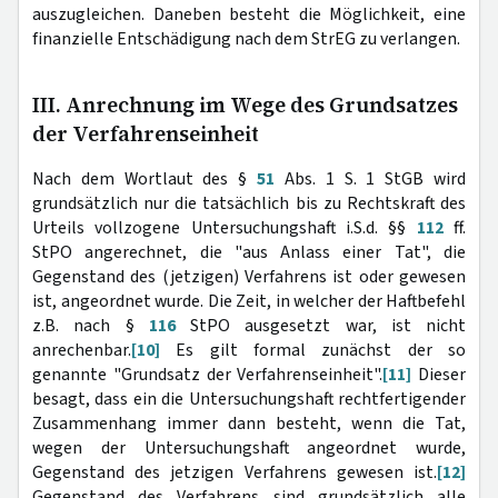
auszugleichen. Daneben besteht die Möglichkeit, eine
finanzielle Entschädigung nach dem StrEG zu verlangen.
III. Anrechnung im Wege des Grundsatzes
der Verfahrenseinheit
Nach dem Wortlaut des §
51
Abs. 1 S. 1 StGB wird
grundsätzlich nur die tatsächlich bis zu Rechtskraft des
Urteils vollzogene Untersuchungshaft i.S.d. §§
112
ff.
StPO angerechnet, die "aus Anlass einer Tat", die
Gegenstand des (jetzigen) Verfahrens ist oder gewesen
ist, angeordnet wurde. Die Zeit, in welcher der Haftbefehl
z.B. nach §
116
StPO ausgesetzt war, ist nicht
anrechenbar.
[10]
Es gilt formal zunächst der so
genannte "Grundsatz der Verfahrenseinheit".
[11]
Dieser
besagt, dass ein die Untersuchungshaft rechtfertigender
Zusammenhang immer dann besteht, wenn die Tat,
wegen der Untersuchungshaft angeordnet wurde,
Gegenstand des jetzigen Verfahrens gewesen ist.
[12]
Gegenstand des Verfahrens sind grundsätzlich alle