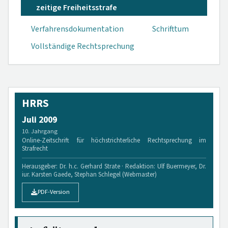
zeitige Freiheitsstrafe
Verfahrensdokumen­tation
Schrifttum
Vollständige Rechtsprechung
HRRS
Juli 2009
10. Jahrgang
Online-Zeitschrift für höchstrichterliche Rechtsprechung im
Strafrecht
Herausgeber: Dr. h.c. Gerhard Strate · Redaktion: Ulf Buermeyer, Dr.
iur. Karsten Gaede, Stephan Schlegel (Webmaster)
PDF-Version