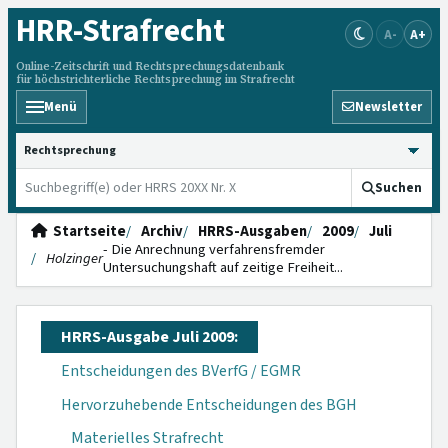
HRR
-Strafrecht
A-
A+
Online-Zeitschrift und Rechtsprechungsdatenbank
für höchstrichterliche Rechtsprechung im Strafrecht
Menü
Newsletter
HRRS durchsuchen
Suchen
Startseite
Archiv
HRRS-Ausgaben
2009
Juli
- Die Anrechnung verfahrensfremder
Holzinger
Untersuchungshaft auf zeitige Freiheit...
HRRS-Ausgabe Juli 2009:
Entscheidungen des BVerfG / EGMR
Hervorzuhebende Entscheidungen des BGH
Materielles Strafrecht