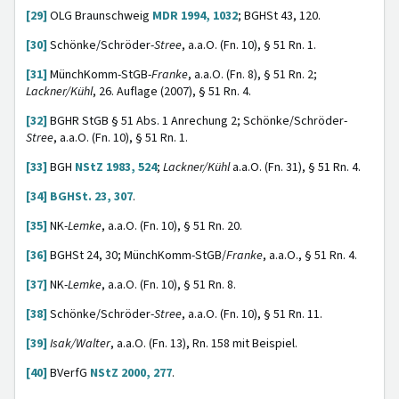
[29]
OLG Braunschweig
MDR 1994, 1032
; BGHSt 43, 120.
[30]
Schönke/Schröder-
Stree
, a.a.O. (Fn. 10), § 51 Rn. 1.
[31]
MünchKomm-StGB-
Franke
, a.a.O. (Fn. 8), § 51 Rn. 2;
Lackner/Kühl
, 26. Auflage (2007), § 51 Rn. 4.
[32]
BGHR StGB § 51 Abs. 1 Anrechung 2; Schönke/Schröder-
Stree
, a.a.O. (Fn. 10), § 51 Rn. 1.
[33]
BGH
NStZ 1983, 524
;
Lackner/Kühl
a.a.O. (Fn. 31), § 51 Rn. 4.
[34]
BGHSt. 23, 307
.
[35]
NK-
Lemke
, a.a.O. (Fn. 10), § 51 Rn. 20.
[36]
BGHSt 24, 30; MünchKomm-StGB/
Franke
, a.a.O., § 51 Rn. 4.
[37]
NK-
Lemke
, a.a.O. (Fn. 10), § 51 Rn. 8.
[38]
Schönke/Schröder-
Stree
, a.a.O. (Fn. 10), § 51 Rn. 11.
[39]
Isak/Walter
, a.a.O. (Fn. 13), Rn. 158 mit Beispiel.
[40]
BVerfG
NStZ 2000, 277
.