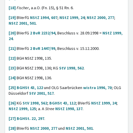
[18]
Fischer
, a.a.O. (Fn. 15), § 51 Rn. 6.
[19]
BVerfG
NStZ 1994, 607
;
NStZ 1999, 24
;
NStZ 2000, 277
;
NStZ 2001, 501
.
[20]
BVerfG
2 BvR 2232/94
, Beschluss v. 28.09.1998 =
NStZ 1999,
24
.
[21]
BVerfG
2 BvR 1447/99
, Beschluss v. 15.12.2000.
[22]
BGH NStZ 1998, 135.
[23]
BGH NStZ 1998, 136; KG
StV 1998, 562
.
[24]
BGH NStZ 1998, 136.
[25]
BGHSt 43, 122
und OLG Saarbrücken
wistra 1996, 70
; OLG
Düsseldorf
StV 2001, 517
.
[26]
KG
StV 1998, 562
;
BGHSt 43, 112
; BVerfG
NStZ 1999, 24
;
NStZ 1999, 125
; a. A
Stree
NStZ 1998, 137
.
[27]
BGHSt. 22, 297
.
[28]
BVerfG
NStZ 2000, 277
und
NStZ 2001, 501
.