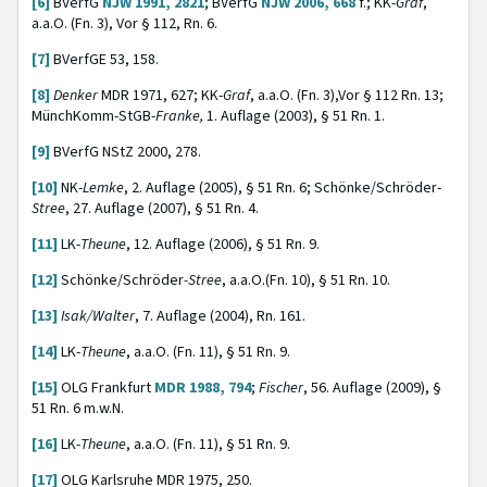
[6]
BVerfG
NJW 1991, 2821
; BVerfG
NJW 2006, 668
f.; KK-
Graf
,
a.a.O. (Fn. 3), Vor § 112, Rn. 6.
[7]
BVerfGE 53, 158.
[8]
Denker
MDR 1971, 627; KK-
Graf
, a.a.O. (Fn. 3),Vor § 112 Rn. 13;
MünchKomm-StGB-
Franke,
1. Auflage (2003), § 51 Rn. 1.
[9]
BVerfG NStZ 2000, 278.
[10]
NK-
Lemke
, 2. Auflage (2005), § 51 Rn. 6; Schönke/Schröder-
Stree
, 27. Auflage (2007), § 51 Rn. 4.
[11]
LK-
Theune
, 12. Auflage (2006), § 51 Rn. 9.
[12]
Schönke/Schröder
-Stree
, a.a.O.(Fn. 10), § 51 Rn. 10.
[13]
Isak/Walter
, 7. Auflage (2004), Rn. 161.
[14]
LK-
Theune
, a.a.O. (Fn. 11), § 51 Rn. 9.
[15]
OLG Frankfurt
MDR 1988, 794
;
Fischer
, 56. Auflage (2009), §
51 Rn. 6 m.w.N.
[16]
LK-
Theune
, a.a.O. (Fn. 11), § 51 Rn. 9.
[17]
OLG Karlsruhe MDR 1975, 250.