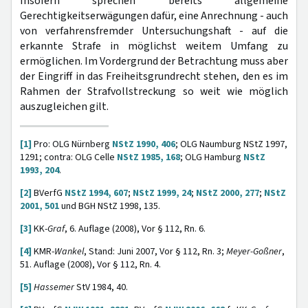
Insofern sprechen bereits allgemeine
Gerechtigkeitserwägungen dafür, eine Anrechnung - auch
von verfahrensfremder Untersuchungshaft - auf die
erkannte Strafe in möglichst weitem Umfang zu
ermöglichen. Im Vordergrund der Betrachtung muss aber
der Eingriff in das Freiheitsgrundrecht stehen, den es im
Rahmen der Strafvollstreckung so weit wie möglich
auszugleichen gilt.
[1]
Pro: OLG Nürnberg
NStZ 1990, 406
; OLG Naumburg NStZ 1997,
1291; contra: OLG Celle
NStZ 1985, 168
; OLG Hamburg
NStZ
1993, 204
.
[2]
BVerfG
NStZ 1994, 607
;
NStZ 1999, 24
;
NStZ 2000, 277
;
NStZ
2001, 501
und BGH NStZ 1998, 135.
[3]
KK-
Graf
, 6. Auflage (2008), Vor § 112, Rn. 6.
[4]
KMR-
Wankel
, Stand: Juni 2007, Vor § 112, Rn. 3;
Meyer-Goßner
,
51. Auflage (2008), Vor § 112, Rn. 4.
[5]
Hassemer
StV 1984, 40.