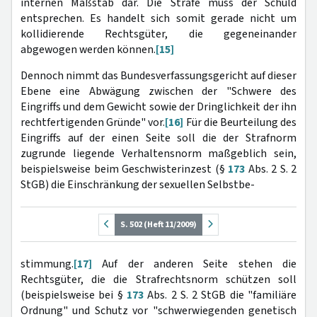
internen Maßstab dar. Die Strafe muss der Schuld
entsprechen. Es handelt sich somit gerade nicht um
kollidierende Rechtsgüter, die gegeneinander
abgewogen werden können.
[15]
Dennoch nimmt das Bundesverfassungsgericht auf dieser
Ebene eine Abwägung zwischen der "Schwere des
Eingriffs und dem Gewicht sowie der Dringlichkeit der ihn
rechtfertigenden Gründe" vor.
[16]
Für die Beurteilung des
Eingriffs auf der einen Seite soll die der Strafnorm
zugrunde liegende Verhaltensnorm maßgeblich sein,
beispielsweise beim Geschwisterinzest (§
173
Abs. 2 S. 2
StGB) die Einschränkung der sexuellen Selbstbe-
S. 502 (Heft 11/2009)
stimmung.
[17]
Auf der anderen Seite stehen die
Rechtsgüter, die die Strafrechtsnorm schützen soll
(beispielsweise bei §
173
Abs. 2 S. 2 StGB die "familiäre
Ordnung" und Schutz vor "schwerwiegenden genetisch