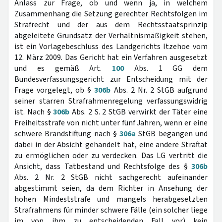
Anlass zur Frage, ob und wenn ja, in welchem
Zusammenhang die Setzung gerechter Rechtsfolgen im
Strafrecht und der aus dem Rechtsstaatsprinzip
abgeleitete Grundsatz der Verhältnismäßigkeit stehen,
ist ein Vorlagebeschluss des Landgerichts Itzehoe vom
12. März 2009. Das Gericht hat ein Verfahren ausgesetzt
und es gemäß Art.
100
Abs. 1 GG dem
Bundesverfassungsgericht zur Entscheidung mit der
Frage vorgelegt, ob §
306b
Abs. 2 Nr. 2 StGB aufgrund
seiner starren Strafrahmenregelung verfassungswidrig
ist. Nach §
306b
Abs. 2 S. 2 StGB verwirkt der Täter eine
Freiheitsstrafe von nicht unter fünf Jahren, wenn er eine
schwere Brandstiftung nach §
306a
StGB begangen und
dabei in der Absicht gehandelt hat, eine andere Straftat
zu ermöglichen oder zu verdecken. Das LG vertritt die
Ansicht, dass Tatbestand und Rechtsfolge des §
306b
Abs. 2 Nr. 2 StGB nicht sachgerecht aufeinander
abgestimmt seien, da dem Richter in Ansehung der
hohen Mindeststrafe und mangels herabgesetzten
Strafrahmens für minder schwere Fälle (ein solcher liege
im von ihm zu entscheidenden Fall vor) kein