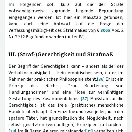
Im Folgenden soll kurz auf die der Strafe
notwendigerweise zugrunde liegende Begründung
eingegangen werden. Ist hier ein Maßstab gefunden,
kann auch eine Antwort auf die Frage der
Verfassungsmäßigkeit des Strafmaßes von §
306b
Abs. 2
Nr. 2 StGB gefunden werden (unter IV.).
III. (Straf-)Gerechtigkeit und Strafmaß
Der Begriff der Gerechtigkeit kann – anders als der der
Verhältnismäßigkeit – kein empirischer sein, da er im
Rahmen der praktischen Philosophie steht.
[36]
Er ist ein
Prinzip des Rechts, "zur Beurteilung von
Handlungsnormen" und eine "Idee zur vernünftigen
Gestaltung des Zusammenlebens".
[37]
Maßstab für die
Gerechtigkeit ist das freie (praktische) menschliche
Handeln überhaupt: Der Einzelne und zwar jeder, auch der
spätere Täter, hat grundsätzlich die Möglichkeit, nach
selbst gesetzten (vernünftigen) Prinzipien zu handeln.
[38]
Im äußeren Agieren miteinander
[39]
verhalten sich