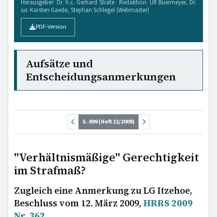
Herausgeber: Dr. h.c. Gerhard Strate · Redaktion: Ulf Buermeyer, Dr.
iur. Karsten Gaede, Stephan Schlegel (Webmaster)
PDF-Version
Aufsätze und
Entscheidungsanmerkungen
S. 499 (Heft 11/2009)
"Verhältnismäßige" Gerechtigkeit
im Strafmaß?
Zugleich eine Anmerkung zu LG Itzehoe,
Beschluss vom 12. März 2009,
HRRS 2009
Nr. 362