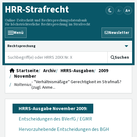
HRR
-Strafrecht
A-
A+
Online-Zeitschrift und Rechtsprechungsdatenbank
für höchstrichterliche Rechtsprechung im Strafrecht
Menü
Newsletter
HRRS durchsuchen
Suchen
Startseite
Archiv
HRRS-Ausgaben
2009
November
- "Verhältnismäßige" Gerechtigkeit im Strafmaß?
Noltenius
(zugl. Anme...
HRRS-Ausgabe November 2009:
Entscheidungen des BVerfG / EGMR
Hervorzuhebende Entscheidungen des BGH