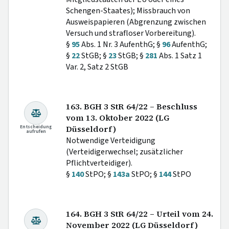
Schengen-Staates); Missbrauch von
Ausweispapieren (Abgrenzung zwischen
Versuch und strafloser Vorbereitung).
§
95
Abs. 1 Nr. 3 AufenthG; §
96
AufenthG;
§
22
StGB; §
23
StGB; §
281
Abs. 1 Satz 1
Var. 2, Satz 2 StGB
163. BGH 3 StR 64/22 – Beschluss
vom 13. Oktober 2022 (LG
Entscheidung
Düsseldorf)
aufrufen
Notwendige Verteidigung
(Verteidigerwechsel; zusätzlicher
Pflichtverteidiger).
§
140
StPO; §
143a
StPO; §
144
StPO
164. BGH 3 StR 64/22 – Urteil vom 24.
November 2022 (LG Düsseldorf)