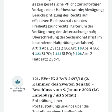
gegen gesetzliche Pflicht zur sofortigen
Vorlage einer Haftbeschwerde; Abwägung;
Berücksichtigung des Rechts auf
effektiven Rechtsschutz und des
Freiheitsgrundrechts; Kriterium der
Verlängerung der Untersuchungshaft;
Überschreitung der Sechsmonatsfrist im
besonderen Haftprüfungsverfahren).
Art.
2
Abs. 2 Satz 2 GG; Art.
19
Abs. 4 GG;
§
121
StPO; §
122
StPO; §
306
Abs. 2
Halbsatz 2 StPO
121. BVerfG 2 BvR 2697/18 (2.
Kammer des Zweiten Senats) –
Entscheidung
Beschluss vom 9. Januar 2023 (LG
aufrufen
Lüneburg / AG Soltau)
Entkräftung einer
Postzustellungsurkunde über die
Zustellung eines Strafbefehls