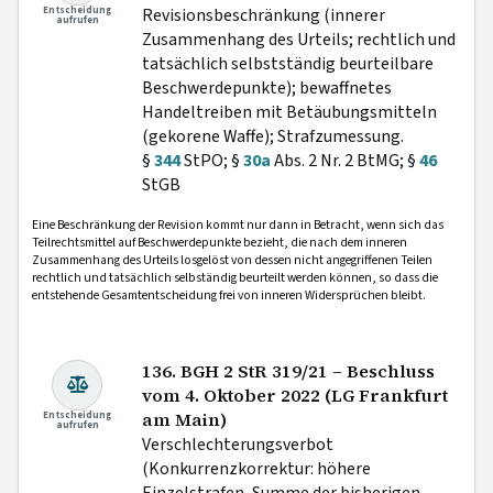
Entscheidung
Revisionsbeschränkung (innerer
aufrufen
Zusammenhang des Urteils; rechtlich und
tatsächlich selbstständig beurteilbare
Beschwerdepunkte); bewaffnetes
Handeltreiben mit Betäubungsmitteln
(gekorene Waffe); Strafzumessung.
§
344
StPO; §
30a
Abs. 2 Nr. 2 BtMG; §
46
StGB
Eine Beschränkung der Revision kommt nur dann in Betracht, wenn sich das
Teilrechtsmittel auf Beschwerdepunkte bezieht, die nach dem inneren
Zusammenhang des Urteils losgelöst von dessen nicht angegriffenen Teilen
rechtlich und tatsächlich selbständig beurteilt werden können, so dass die
entstehende Gesamtentscheidung frei von inneren Widersprüchen bleibt.
136. BGH 2 StR 319/21 – Beschluss
vom 4. Oktober 2022 (LG Frankfurt
Entscheidung
am Main)
aufrufen
Verschlechterungsverbot
(Konkurrenzkorrektur: höhere
Einzelstrafen, Summe der bisherigen