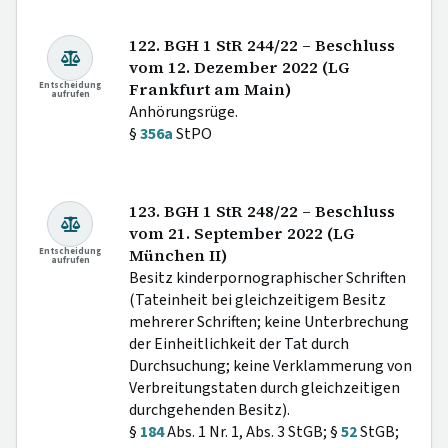
122. BGH 1 StR 244/22 – Beschluss
vom 12. Dezember 2022 (LG
Entscheidung
Frankfurt am Main)
aufrufen
Anhörungsrüge.
§
356a
StPO
123. BGH 1 StR 248/22 – Beschluss
vom 21. September 2022 (LG
Entscheidung
München II)
aufrufen
Besitz kinderpornographischer Schriften
(Tateinheit bei gleichzeitigem Besitz
mehrerer Schriften; keine Unterbrechung
der Einheitlichkeit der Tat durch
Durchsuchung; keine Verklammerung von
Verbreitungstaten durch gleichzeitigen
durchgehenden Besitz).
§
184
Abs. 1 Nr. 1, Abs. 3 StGB; §
52
StGB;