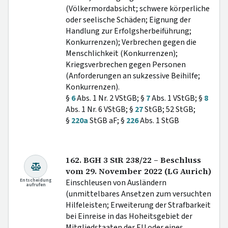
(Völkermordabsicht; schwere körperliche
oder seelische Schäden; Eignung der
Handlung zur Erfolgsherbeiführung;
Konkurrenzen); Verbrechen gegen die
Menschlichkeit (Konkurrenzen);
Kriegsverbrechen gegen Personen
(Anforderungen an sukzessive Beihilfe;
Konkurrenzen).
§
6
Abs. 1 Nr. 2 VStGB; §
7
Abs. 1 VStGB; §
8
Abs. 1 Nr. 6 VStGB; §
27
StGB; 52 StGB;
§
220a
StGB aF; §
226
Abs. 1 StGB
162. BGH 3 StR 238/22 – Beschluss
vom 29. November 2022 (LG Aurich)
Entscheidung
Einschleusen von Ausländern
aufrufen
(unmittelbares Ansetzen zum versuchten
Hilfeleisten; Erweiterung der Strafbarkeit
bei Einreise in das Hoheitsgebiet der
Mitgliedstaaten der EU oder eines