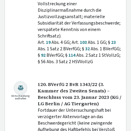
Vollstreckung einer
Disziplinarmaßnahme durch die
Justizvollzugsanstalt; materielle
Subsidiarität der Verfassungsbeschwerde;
verspätete Kenntnis von einem
Schriftsatz).
Art.
19
Abs. 4 GG; Art.
103
Abs. 1 GG; §
23
Abs. 1 Satz 2 BVerfGG; §
32
Abs. 1 BVerfGG;
§
92
BVerfGG; §
114
Abs. 2 Satz 1 StVollzG;
§ 56 Abs. 3 Satz 2 HSVVollzG
120. BVerfG 2 BvR 1343/22 (3.
Kammer des Zweiten Senats) –
Entscheidung
Beschluss vom 23. Januar 2023 (KG /
aufrufen
LG Berlin / AG Tiergarten)
Fortdauer der Untersuchungshaft bei
verzögerter Aktenvorlage an das
Beschwerdegericht (keine zwingende
Aufhebung des Haftbefehls bei Verstoß