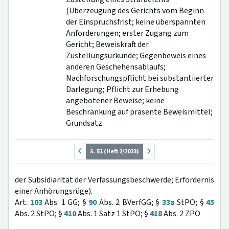
(Überzeugung des Gerichts vom Beginn
der Einspruchsfrist; keine überspannten
Anforderungen; erster Zugang zum
Gericht; Beweiskraft der
Zustellungsurkunde; Gegenbeweis eines
anderen Geschehensablaufs;
Nachforschungspflicht bei substantiierter
Darlegung; Pflicht zur Erhebung
angebotener Beweise; keine
Beschränkung auf präsente Beweismittel;
Grundsatz
S. 51 (Heft 2/2023)
der Subsidiarität der Verfassungsbeschwerde; Erfordernis
einer Anhörungsrüge).
Art.
103
Abs. 1 GG; §
90
Abs. 2 BVerfGG; §
33a
StPO; §
45
Abs. 2 StPO; §
410
Abs. 1 Satz 1 StPO; §
418
Abs. 2 ZPO