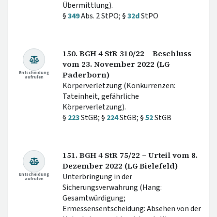
Übermittlung).
§
349
Abs. 2 StPO; §
32d
StPO
150. BGH 4 StR 310/22 – Beschluss
vom 23. November 2022 (LG
Entscheidung
Paderborn)
aufrufen
Körperverletzung (Konkurrenzen:
Tateinheit, gefährliche
Körperverletzung).
§
223
StGB; §
224
StGB; §
52
StGB
151. BGH 4 StR 75/22 – Urteil vom 8.
Dezember 2022 (LG Bielefeld)
Entscheidung
Unterbringung in der
aufrufen
Sicherungsverwahrung (Hang:
Gesamtwürdigung;
Ermessensentscheidung: Absehen von der