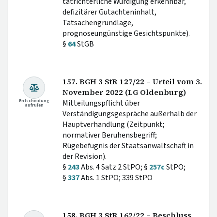
tatrichterliche Würdigung erkennbar,
defizitärer Gutachteninhalt,
Tatsachengrundlage,
prognoseungünstige Gesichtspunkte).
§
64
StGB
157. BGH 3 StR 127/22 – Urteil vom 3.
November 2022 (LG Oldenburg)
Entscheidung
Mitteilungspflicht über
aufrufen
Verständigungsgespräche außerhalb der
Hauptverhandlung (Zeitpunkt;
normativer Beruhensbegriff;
Rügebefugnis der Staatsanwaltschaft in
der Revision).
§
243
Abs. 4 Satz 2 StPO; §
257c
StPO;
§
337
Abs. 1 StPO; 339 StPO
158. BGH 3 StR 162/22 – Beschluss