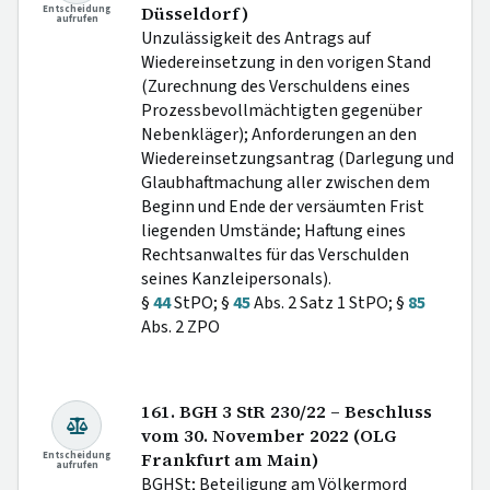
Entscheidung
Düsseldorf)
aufrufen
Unzulässigkeit des Antrags auf
Wiedereinsetzung in den vorigen Stand
(Zurechnung des Verschuldens eines
Prozessbevollmächtigten gegenüber
Nebenkläger); Anforderungen an den
Wiedereinsetzungsantrag (Darlegung und
Glaubhaftmachung aller zwischen dem
Beginn und Ende der versäumten Frist
liegenden Umstände; Haftung eines
Rechtsanwaltes für das Verschulden
seines Kanzleipersonals).
§
44
StPO; §
45
Abs. 2 Satz 1 StPO; §
85
Abs. 2 ZPO
161. BGH 3 StR 230/22 – Beschluss
vom 30. November 2022 (OLG
Entscheidung
Frankfurt am Main)
aufrufen
BGHSt; Beteiligung am Völkermord