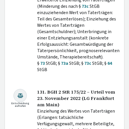
Erweiterte Einziehung von Taterträgen
(Minderung des nach §
73c
StGB
einzuziehenden Wert von Taterträgen:
Teil des Gesamterlöses); Einziehung des
Wertes von Taterträgen
(Gesamtschuldner); Unterbringung in
einer Entziehungsanstalt (konkrete
Erfolgsaussicht: Gesamtwürdigung der
Täterpersönlichkeit, prognoserelevanten
Umstände, Therapiebereitschaft).
§
73
StGB; §
73a
StGB; §
73c
StGB; §
64
StGB
131. BGH 2 StR 175/22 – Urteil vom
23. November 2022 (LG Frankfurt
Entscheidung
am Main)
aufrufen
Einziehung des Wertes von Taterträgen
(Erlangen: tatsächliche
Verfügungsgewalt, mehrere Beteiligte,