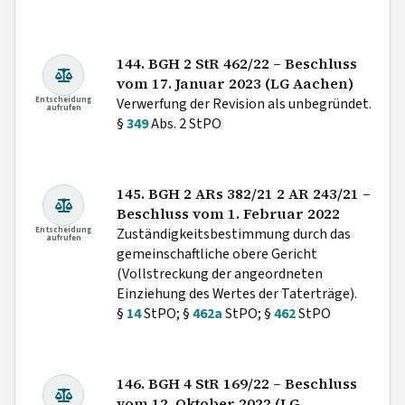
144. BGH 2 StR 462/22 – Beschluss
vom 17. Januar 2023 (LG Aachen)
Entscheidung
Verwerfung der Revision als unbegründet.
aufrufen
§
349
Abs. 2 StPO
145. BGH 2 ARs 382/21 2 AR 243/21 –
Beschluss vom 1. Februar 2022
Entscheidung
Zuständigkeitsbestimmung durch das
aufrufen
gemeinschaftliche obere Gericht
(Vollstreckung der angeordneten
Einziehung des Wertes der Taterträge).
§
14
StPO; §
462a
StPO; §
462
StPO
146. BGH 4 StR 169/22 – Beschluss
vom 12. Oktober 2022 (LG