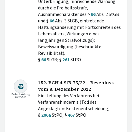
Unterbringung, hinreichende Warnung
durch die Freiheitsstrafe,
Ausnahmecharakter des §
66
Abs. 2 StGB
und §
66
Abs. 3 StGB, eintretende
Haltungsänderung mit Fortschreiten des
Lebensalters, Wirkungen eines
langjährigen Strafvollzugs);
Beweiswürdigung (beschränkte
Revisibilität).
§
66
StGB; §
261
StPO
152. BGH 4 StR 75/22 – Beschluss
vom 8. Dezember 2022
Entscheidung
Einstellung des Verfahrens bei
aufrufen
Verfahrenshindernis (Tod des
Angeklagten: Kostenentscheidung).
§
206a
StPO; §
467
StPO