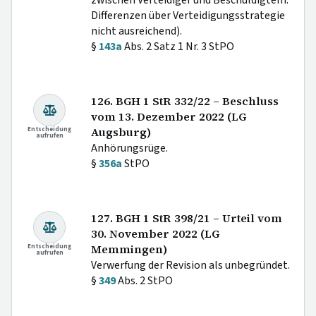
zwischen Verteidiger und Beschuldigtem:
Differenzen über Verteidigungsstrategie
nicht ausreichend).
§
143a
Abs. 2 Satz 1 Nr. 3 StPO
126. BGH 1 StR 332/22 – Beschluss
vom 13. Dezember 2022 (LG
Entscheidung
Augsburg)
aufrufen
Anhörungsrüge.
§
356a
StPO
127. BGH 1 StR 398/21 – Urteil vom
30. November 2022 (LG
Entscheidung
Memmingen)
aufrufen
Verwerfung der Revision als unbegründet.
§
349
Abs. 2 StPO