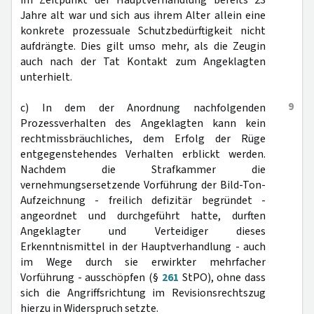
im Zeitpunkt der Hauptverhandlung bereits 23
Jahre alt war und sich aus ihrem Alter allein eine
konkrete prozessuale Schutzbedürftigkeit nicht
aufdrängte. Dies gilt umso mehr, als die Zeugin
auch nach der Tat Kontakt zum Angeklagten
unterhielt.
9
c) In dem der Anordnung nachfolgenden
Prozessverhalten des Angeklagten kann kein
rechtmissbräuchliches, dem Erfolg der Rüge
entgegenstehendes Verhalten erblickt werden.
Nachdem die Strafkammer die
vernehmungsersetzende Vorführung der Bild-Ton-
Aufzeichnung - freilich defizitär begründet -
angeordnet und durchgeführt hatte, durften
Angeklagter und Verteidiger dieses
Erkenntnismittel in der Hauptverhandlung - auch
im Wege durch sie erwirkter mehrfacher
Vorführung - ausschöpfen (§
261
StPO), ohne dass
sich die Angriffsrichtung im Revisionsrechtszug
hierzu in Widerspruch setzte.