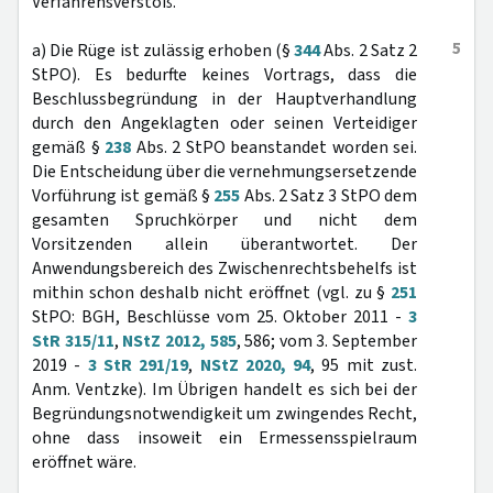
Verfahrensverstoß.
5
a) Die Rüge ist zulässig erhoben (§
344
Abs. 2 Satz 2
StPO). Es bedurfte keines Vortrags, dass die
Beschlussbegründung in der Hauptverhandlung
durch den Angeklagten oder seinen Verteidiger
gemäß §
238
Abs. 2 StPO beanstandet worden sei.
Die Entscheidung über die vernehmungsersetzende
Vorführung ist gemäß §
255
Abs. 2 Satz 3 StPO dem
gesamten Spruchkörper und nicht dem
Vorsitzenden allein überantwortet. Der
Anwendungsbereich des Zwischenrechtsbehelfs ist
mithin schon deshalb nicht eröffnet (vgl. zu §
251
StPO: BGH, Beschlüsse vom 25. Oktober 2011 -
3
StR 315/11
,
NStZ 2012, 585
, 586; vom 3. September
2019 -
3 StR 291/19
,
NStZ 2020, 94
, 95 mit zust.
Anm. Ventzke). Im Übrigen handelt es sich bei der
Begründungsnotwendigkeit um zwingendes Recht,
ohne dass insoweit ein Ermessensspielraum
eröffnet wäre.