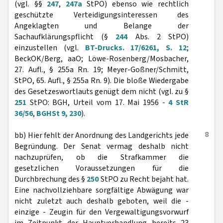
(vgl. §§
247
,
247a
StPO) ebenso wie rechtlich
geschützte Verteidigungsinteressen des
Angeklagten und Belange der
Sachaufklärungspflicht (§
244
Abs. 2 StPO)
einzustellen (vgl.
BT-Drucks. 17/6261, S. 12
;
BeckOK/Berg, aaO; Löwe-Rosenberg/Mosbacher,
27. Aufl., § 255a Rn. 19; Meyer-Goßner/Schmitt,
StPO, 65. Aufl., § 255a Rn. 9). Die bloße Wiedergabe
des Gesetzeswortlauts genügt dem nicht (vgl. zu §
251
StPO: BGH, Urteil vom 17. Mai 1956 -
4 StR
36/56
,
BGHSt 9, 230
).
8
bb) Hier fehlt der Anordnung des Landgerichts jede
Begründung. Der Senat vermag deshalb nicht
nachzuprüfen, ob die Strafkammer die
gesetzlichen Voraussetzungen für die
Durchbrechung des §
250
StPO zu Recht bejaht hat.
Eine nachvollziehbare sorgfältige Abwägung war
nicht zuletzt auch deshalb geboten, weil die -
einzige - Zeugin für den Vergewaltigungsvorwurf