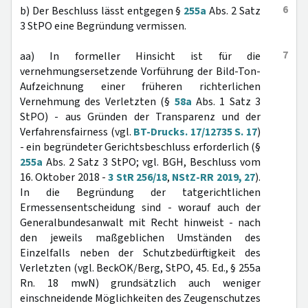
6
b) Der Beschluss lässt entgegen §
255a
Abs. 2 Satz
3 StPO eine Begründung vermissen.
7
aa) In formeller Hinsicht ist für die
vernehmungsersetzende Vorführung der Bild-Ton-
Aufzeichnung einer früheren richterlichen
Vernehmung des Verletzten (§
58a
Abs. 1 Satz 3
StPO) - aus Gründen der Transparenz und der
Verfahrensfairness (vgl.
BT-Drucks. 17/12735 S. 17
)
- ein begründeter Gerichtsbeschluss erforderlich (§
255a
Abs. 2 Satz 3 StPO; vgl. BGH, Beschluss vom
16. Oktober 2018 -
3 StR 256/18
,
NStZ-RR 2019, 27
).
In die Begründung der tatgerichtlichen
Ermessensentscheidung sind - worauf auch der
Generalbundesanwalt mit Recht hinweist - nach
den jeweils maßgeblichen Umständen des
Einzelfalls neben der Schutzbedürftigkeit des
Verletzten (vgl. BeckOK/Berg, StPO, 45. Ed., § 255a
Rn. 18 mwN) grundsätzlich auch weniger
einschneidende Möglichkeiten des Zeugenschutzes