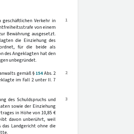
1
geschäftlichen Verkehr in
amtfreiheitsstrafe von einem
 zur Bewährung ausgesetzt.
agten die Einziehung des
rdnet, für die beide als
ion des Angeklagten hat den
rigen unbegründet.
2
esanwalts gemäß §
154
Abs. 2
agte im Fall 2 unter II. 7
3
rung des Schuldspruchs und
naten sowie der Einziehung
trages in Höhe von 10,85 €
eibt davon unberührt, weil
s das Landgericht ohne die
tte.