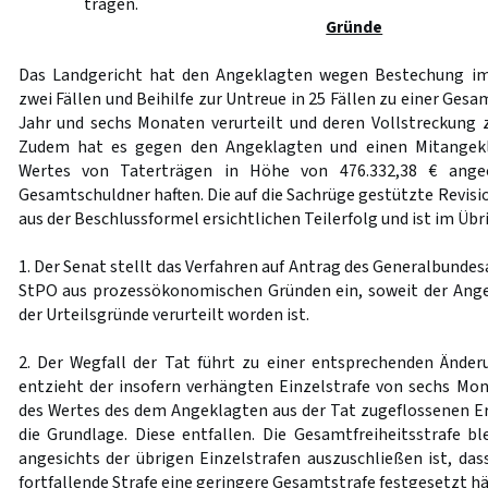
tragen.
Gründe
Das Landgericht hat den Angeklagten wegen Bestechung im 
zwei Fällen und Beihilfe zur Untreue in 25 Fällen zu einer Ges
Jahr und sechs Monaten verurteilt und deren Vollstreckung
Zudem hat es gegen den Angeklagten und einen Mitangekl
Wertes von Taterträgen in Höhe von 476.332,38 € angeo
Gesamtschuldner haften. Die auf die Sachrüge gestützte Revis
aus der Beschlussformel ersichtlichen Teilerfolg und ist im Üb
1. Der Senat stellt das Verfahren auf Antrag des Generalbund
StPO aus prozessökonomischen Gründen ein, soweit der Angekl
der Urteilsgründe verurteilt worden ist.
2. Der Wegfall der Tat führt zu einer entsprechenden Ände
entzieht der insofern verhängten Einzelstrafe von sechs Mo
des Wertes des dem Angeklagten aus der Tat zugeflossenen Er
die Grundlage. Diese entfallen. Die Gesamtfreiheitsstrafe bl
angesichts der übrigen Einzelstrafen auszuschließen ist, das
fortfallende Strafe eine geringere Gesamtstrafe festgesetzt hä