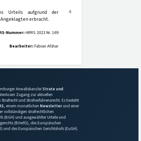
4
s Urteils aufgrund der
 Angeklagten erbracht.
RS-Nummer:
HRRS 2023 Nr. 169
Bearbeiter:
Fabian Afshar
 Hamburger Anwaltskanzlei
Strate und
ostenlosen Zugang zur aktuellen
Strafrecht und Strafverfahrensrecht. Es besteht
RS
, einem monatlichen
Newsletter
und einer
r vollständigen strafrechtlichen
s (BGH) und ausgewählter Urteile und
gerichts (BVerfG), des Europäischen
R) und des Europäischen Gerichtshofs (EuGH).