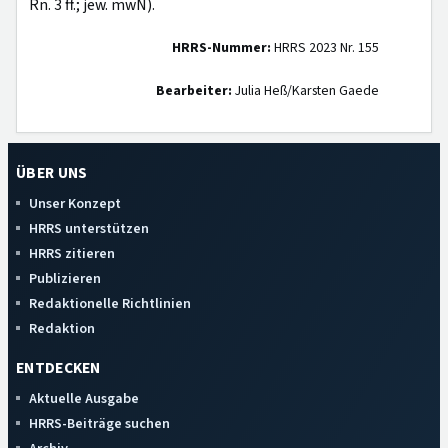
Rn. 3 ff.; jew. mwN).
HRRS-Nummer:
HRRS 2023 Nr. 155
Bearbeiter:
Julia Heß/Karsten Gaede
ÜBER UNS
Unser Konzept
HRRS unterstützen
HRRS zitieren
Publizieren
Redaktionelle Richtlinien
Redaktion
ENTDECKEN
Aktuelle Ausgabe
HRRS-Beiträge suchen