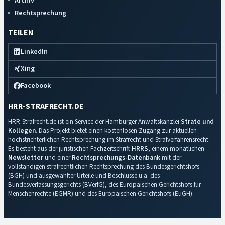
Archiv
Rechtsprechung
TEILEN
LinkedIn
Xing
Facebook
HRR-STRAFRECHT.DE
HRR-Strafrecht.de ist ein Service der Hamburger Anwaltskanzlei
Strate und
Kollegen
. Das Projekt bietet einen kostenlosen Zugang zur aktuellen
höchstrichterlichen Rechtsprechung im Strafrecht und Strafverfahrensrecht.
Es besteht aus der juristischen Fachzeitschrift
HRRS
, einem monatlichen
Newsletter
und einer
Rechtsprechungs-Datenbank
mit der
vollständigen strafrechtlichen Rechtsprechung des Bundesgerichtshofs
(BGH) und ausgewählter Urteile und Beschlüsse u.a. des
Bundesverfassungsgerichts (BVerfG), des Europäischen Gerichtshofs für
Menschenrechte (EGMR) und des Europäischen Gerichtshofs (EuGH).
Impressum
·
Datenschutz