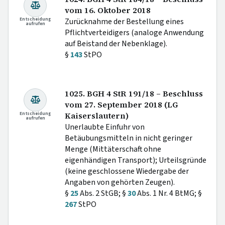
vom 16. Oktober 2018
Entscheidung
Zurücknahme der Bestellung eines
aufrufen
Pflichtverteidigers (analoge Anwendung
auf Beistand der Nebenklage).
§
143
StPO
1025. BGH 4 StR 191/18 – Beschluss
vom 27. September 2018 (LG
Entscheidung
Kaiserslautern)
aufrufen
Unerlaubte Einfuhr von
Betäubungsmitteln in nicht geringer
Menge (Mittäterschaft ohne
eigenhändigen Transport); Urteilsgründe
(keine geschlossene Wiedergabe der
Angaben von gehörten Zeugen).
§
25
Abs. 2 StGB; §
30
Abs. 1 Nr. 4 BtMG; §
267
StPO