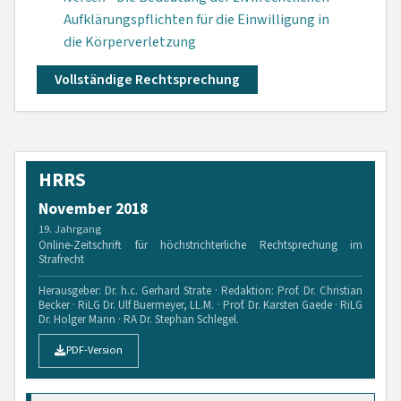
Aufklärungspflichten für die Einwilligung in
die Körperverletzung
Vollständige Rechtsprechung
HRRS
November 2018
19. Jahrgang
Online-Zeitschrift für höchstrichterliche Rechtsprechung im
Strafrecht
Herausgeber: Dr. h.c. Gerhard Strate · Redaktion: Prof. Dr. Christian
Becker · RiLG Dr. Ulf Buermeyer, LL.M. · Prof. Dr. Karsten Gaede · RiLG
Dr. Holger Mann · RA Dr. Stephan Schlegel.
PDF-Version