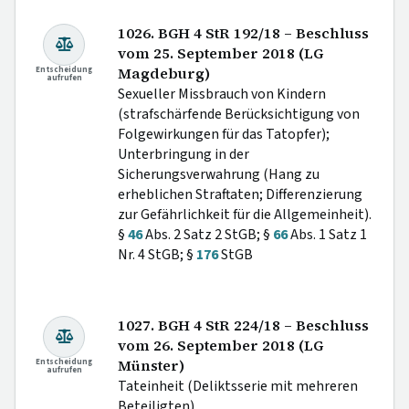
1026. BGH 4 StR 192/18 – Beschluss
vom 25. September 2018 (LG
Entscheidung
Magdeburg)
aufrufen
Sexueller Missbrauch von Kindern
(strafschärfende Berücksichtigung von
Folgewirkungen für das Tatopfer);
Unterbringung in der
Sicherungsverwahrung (Hang zu
erheblichen Straftaten; Differenzierung
zur Gefährlichkeit für die Allgemeinheit).
§
46
Abs. 2 Satz 2 StGB; §
66
Abs. 1 Satz 1
Nr. 4 StGB; §
176
StGB
1027. BGH 4 StR 224/18 – Beschluss
vom 26. September 2018 (LG
Entscheidung
Münster)
aufrufen
Tateinheit (Deliktsserie mit mehreren
Beteiligten).