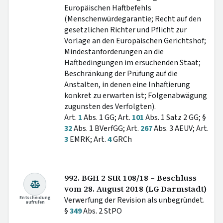
Europäischen Haftbefehls
(Menschenwürdegarantie; Recht auf den
gesetzlichen Richter und Pflicht zur
Vorlage an den Europäischen Gerichtshof;
Mindestanforderungen an die
Haftbedingungen im ersuchenden Staat;
Beschränkung der Prüfung auf die
Anstalten, in denen eine Inhaftierung
konkret zu erwarten ist; Folgenabwägung
zugunsten des Verfolgten).
Art.
1
Abs. 1 GG; Art.
101
Abs. 1 Satz 2 GG; §
32
Abs. 1 BVerfGG; Art.
267
Abs. 3 AEUV; Art.
3
EMRK; Art.
4
GRCh
992. BGH 2 StR 108/18 – Beschluss
vom 28. August 2018 (LG Darmstadt)
Entscheidung
Verwerfung der Revision als unbegründet.
aufrufen
§
349
Abs. 2 StPO