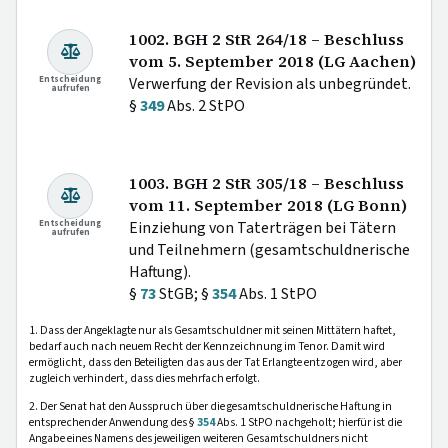
1002. BGH 2 StR 264/18 – Beschluss
vom 5. September 2018 (LG Aachen)
Entscheidung
Verwerfung der Revision als unbegründet.
aufrufen
§
349
Abs. 2 StPO
1003. BGH 2 StR 305/18 – Beschluss
vom 11. September 2018 (LG Bonn)
Entscheidung
Einziehung von Taterträgen bei Tätern
aufrufen
und Teilnehmern (gesamtschuldnerische
Haftung).
§
73
StGB; §
354
Abs. 1 StPO
1. Dass der Angeklagte nur als Gesamtschuldner mit seinen Mittätern haftet,
bedarf auch nach neuem Recht der Kennzeichnung im Tenor. Damit wird
ermöglicht, dass den Beteiligten das aus der Tat Erlangte entzogen wird, aber
zugleich verhindert, dass dies mehrfach erfolgt.
2. Der Senat hat den Ausspruch über die gesamtschuldnerische Haftung in
entsprechender Anwendung des §
354
Abs. 1 StPO nachgeholt; hierfür ist die
Angabe eines Namens des jeweiligen weiteren Gesamtschuldners nicht