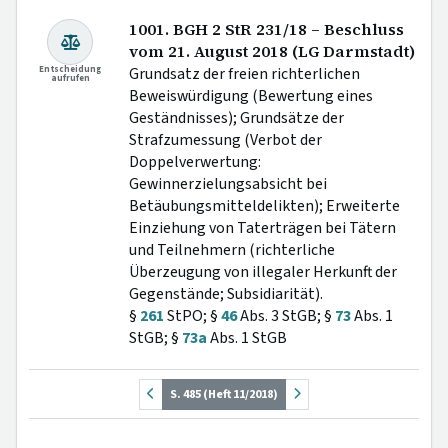
1001. BGH 2 StR 231/18 – Beschluss
vom 21. August 2018 (LG Darmstadt)
Entscheidung
Grundsatz der freien richterlichen
aufrufen
Beweiswürdigung (Bewertung eines
Geständnisses); Grundsätze der
Strafzumessung (Verbot der
Doppelverwertung:
Gewinnerzielungsabsicht bei
Betäubungsmitteldelikten); Erweiterte
Einziehung von Taterträgen bei Tätern
und Teilnehmern (richterliche
Überzeugung von illegaler Herkunft der
Gegenstände; Subsidiarität).
§
261
StPO; §
46
Abs. 3 StGB; §
73
Abs. 1
StGB; §
73a
Abs. 1 StGB
S. 485 (Heft 11/2018)