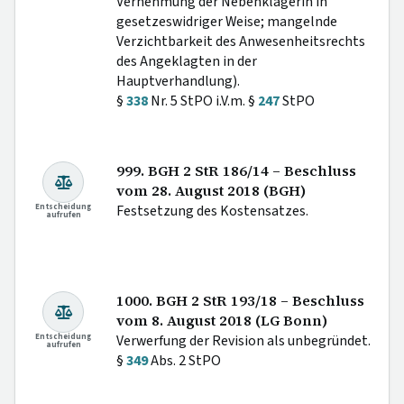
Vernehmung der Nebenklägerin in
gesetzeswidriger Weise; mangelnde
Verzichtbarkeit des Anwesenheitsrechts
des Angeklagten in der
Hauptverhandlung).
§
338
Nr. 5 StPO i.V.m. §
247
StPO
999. BGH 2 StR 186/14 – Beschluss
vom 28. August 2018 (BGH)
Entscheidung
Festsetzung des Kostensatzes.
aufrufen
1000. BGH 2 StR 193/18 – Beschluss
vom 8. August 2018 (LG Bonn)
Entscheidung
Verwerfung der Revision als unbegründet.
aufrufen
§
349
Abs. 2 StPO