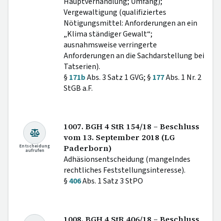
Hauptverhandlung; Umfang);
Vergewaltigung (qualifiziertes
Nötigungsmittel: Anforderungen an ein
„Klima ständiger Gewalt“;
ausnahmsweise verringerte
Anforderungen an die Sachdarstellung bei
Tatserien).
§
171b
Abs. 3 Satz 1 GVG; §
177
Abs. 1 Nr. 2
StGB a.F.
1007. BGH 4 StR 154/18 – Beschluss
vom 13. September 2018 (LG
Entscheidung
Paderborn)
aufrufen
Adhäsionsentscheidung (mangelndes
rechtliches Feststellungsinteresse).
§
406
Abs. 1 Satz 3 StPO
1008. BGH 4 StR 406/18 – Beschluss