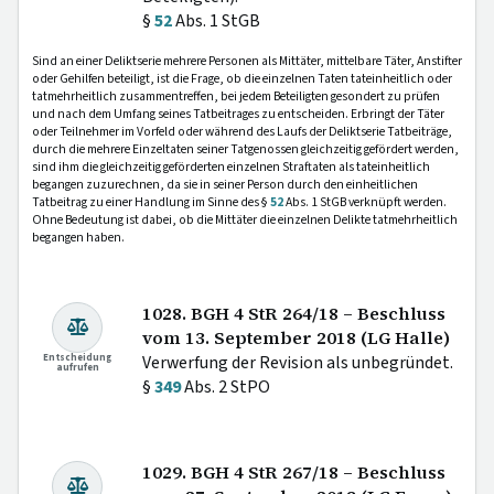
§
52
Abs. 1 StGB
Sind an einer Deliktserie mehrere Personen als Mittäter, mittelbare Täter, Anstifter
oder Gehilfen beteiligt, ist die Frage, ob die einzelnen Taten tateinheitlich oder
tatmehrheitlich zusammentreffen, bei jedem Beteiligten gesondert zu prüfen
und nach dem Umfang seines Tatbeitrages zu entscheiden. Erbringt der Täter
oder Teilnehmer im Vorfeld oder während des Laufs der Deliktserie Tatbeiträge,
durch die mehrere Einzeltaten seiner Tatgenossen gleichzeitig gefördert werden,
sind ihm die gleichzeitig geförderten einzelnen Straftaten als tateinheitlich
begangen zuzurechnen, da sie in seiner Person durch den einheitlichen
Tatbeitrag zu einer Handlung im Sinne des §
52
Abs. 1 StGB verknüpft werden.
Ohne Bedeutung ist dabei, ob die Mittäter die einzelnen Delikte tatmehrheitlich
begangen haben.
1028. BGH 4 StR 264/18 – Beschluss
vom 13. September 2018 (LG Halle)
Entscheidung
Verwerfung der Revision als unbegründet.
aufrufen
§
349
Abs. 2 StPO
1029. BGH 4 StR 267/18 – Beschluss