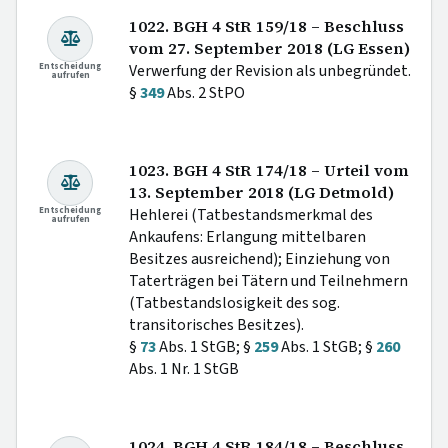
1022. BGH 4 StR 159/18 – Beschluss
vom 27. September 2018 (LG Essen)
Entscheidung
Verwerfung der Revision als unbegründet.
aufrufen
§
349
Abs. 2 StPO
1023. BGH 4 StR 174/18 – Urteil vom
13. September 2018 (LG Detmold)
Entscheidung
Hehlerei (Tatbestandsmerkmal des
aufrufen
Ankaufens: Erlangung mittelbaren
Besitzes ausreichend); Einziehung von
Taterträgen bei Tätern und Teilnehmern
(Tatbestandslosigkeit des sog.
transitorisches Besitzes).
§
73
Abs. 1 StGB; §
259
Abs. 1 StGB; §
260
Abs. 1 Nr. 1 StGB
1024. BGH 4 StR 184/18 – Beschluss