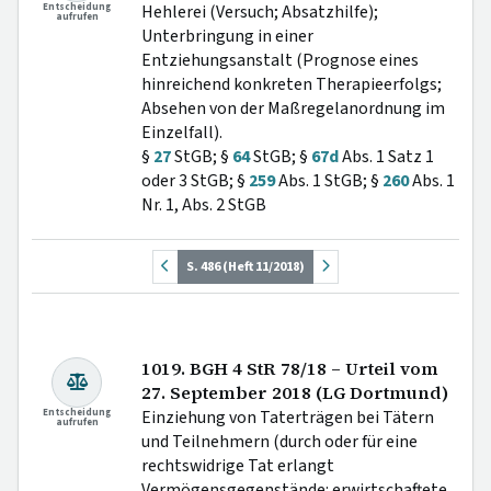
Entscheidung
Hehlerei (Versuch; Absatzhilfe);
aufrufen
Unterbringung in einer
Entziehungsanstalt (Prognose eines
hinreichend konkreten Therapieerfolgs;
Absehen von der Maßregelanordnung im
Einzelfall).
§
27
StGB; §
64
StGB; §
67d
Abs. 1 Satz 1
oder 3 StGB; §
259
Abs. 1 StGB; §
260
Abs. 1
Nr. 1, Abs. 2 StGB
S. 486 (Heft 11/2018)
1019. BGH 4 StR 78/18 – Urteil vom
27. September 2018 (LG Dortmund)
Entscheidung
Einziehung von Taterträgen bei Tätern
aufrufen
und Teilnehmern (durch oder für eine
rechtswidrige Tat erlangt
Vermögensgegenstände: erwirtschaftete