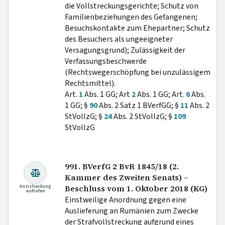
die Vollstreckungsgerichte; Schutz von
Familienbeziehungen des Gefangenen;
Besuchskontakte zum Ehepartner; Schutz
des Besuchers als ungeeigneter
Versagungsgrund); Zulässigkeit der
Verfassungsbeschwerde
(Rechtswegerschöpfung bei unzulässigem
Rechtsmittel).
Art.
1
Abs. 1 GG; Art
2
Abs. 1 GG; Art.
6
Abs.
1 GG; §
90
Abs. 2 Satz 1 BVerfGG; §
11
Abs. 2
StVollzG; §
24
Abs. 2 StVollzG; §
109
StVollzG
991. BVerfG 2 BvR 1845/18 (2.
Kammer des Zweiten Senats) –
Entscheidung
Beschluss vom 1. Oktober 2018 (KG)
aufrufen
Einstweilige Anordnung gegen eine
Auslieferung an Rumänien zum Zwecke
der Strafvollstreckung aufgrund eines