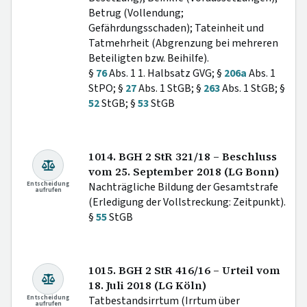
Betrug (Vollendung;
Gefährdungsschaden); Tateinheit und
Tatmehrheit (Abgrenzung bei mehreren
Beteiligten bzw. Beihilfe).
§
76
Abs. 1 1. Halbsatz GVG; §
206a
Abs. 1
StPO; §
27
Abs. 1 StGB; §
263
Abs. 1 StGB; §
52
StGB; §
53
StGB
1014. BGH 2 StR 321/18 – Beschluss
vom 25. September 2018 (LG Bonn)
Entscheidung
Nachträgliche Bildung der Gesamtstrafe
aufrufen
(Erledigung der Vollstreckung: Zeitpunkt).
§
55
StGB
1015. BGH 2 StR 416/16 – Urteil vom
18. Juli 2018 (LG Köln)
Entscheidung
Tatbestandsirrtum (Irrtum über
aufrufen