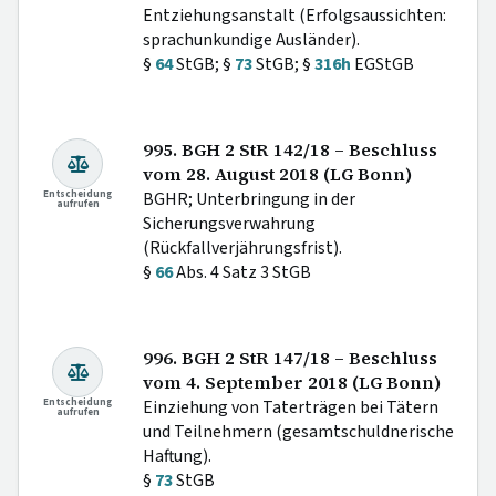
Entziehungsanstalt (Erfolgsaussichten:
sprachunkundige Ausländer).
§
64
StGB; §
73
StGB; §
316h
EGStGB
995. BGH 2 StR 142/18 – Beschluss
vom 28. August 2018 (LG Bonn)
Entscheidung
BGHR; Unterbringung in der
aufrufen
Sicherungsverwahrung
(Rückfallverjährungsfrist).
§
66
Abs. 4 Satz 3 StGB
996. BGH 2 StR 147/18 – Beschluss
vom 4. September 2018 (LG Bonn)
Entscheidung
Einziehung von Taterträgen bei Tätern
aufrufen
und Teilnehmern (gesamtschuldnerische
Haftung).
§
73
StGB