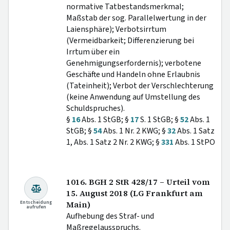
normative Tatbestandsmerkmal;
Maßstab der sog. Parallelwertung in der
Laiensphäre); Verbotsirrtum
(Vermeidbarkeit; Differenzierung bei
Irrtum über ein
Genehmigungserfordernis); verbotene
Geschäfte und Handeln ohne Erlaubnis
(Tateinheit); Verbot der Verschlechterung
(keine Anwendung auf Umstellung des
Schuldspruches).
§
16
Abs. 1 StGB; §
17
S. 1 StGB; §
52
Abs. 1
StGB; §
54
Abs. 1 Nr. 2 KWG; §
32
Abs. 1 Satz
1, Abs. 1 Satz 2 Nr. 2 KWG; §
331
Abs. 1 StPO
1016. BGH 2 StR 428/17 – Urteil vom
15. August 2018 (LG Frankfurt am
Entscheidung
Main)
aufrufen
Aufhebung des Straf- und
Maßregelausspruchs.