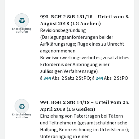
993. BGH 2 StR 131/18 – Urteil vom 8.
August 2018 (LG Aachen)
Entscheidung
Revisionsbegründung
aufrufen
(Darlegungsanforderungen bei der
Aufklärungsrüge; Rüge eines zu Unrecht
angenommenen
Beweisverwertungsverbotes; zusätzliches
Erfordernis der Anbringung einer
zulässigen Verfahrensrüge).
§
344
Abs. 2 Satz 2 StPO; §
244
Abs. 2 StPO
994. BGH 2 StR 14/18 – Urteil vom 25.
April 2018 (LG Gießen)
Entscheidung
Einziehung von Taterträgen bei Tätern
aufrufen
und Teilnehmern (gesamtschuldnerische
Haftung, Kennzeichnung im Urteilstenor);
Unterbringung in einer