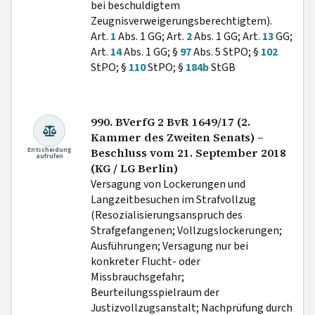
bei beschuldigtem
Zeugnisverweigerungsberechtigtem).
Art.
1
Abs. 1 GG; Art.
2
Abs. 1 GG; Art.
13
GG;
Art.
14
Abs. 1 GG; §
97
Abs. 5 StPO; §
102
StPO; §
110
StPO; §
184b
StGB
990. BVerfG 2 BvR 1649/17 (2.
Kammer des Zweiten Senats) –
Entscheidung
Beschluss vom 21. September 2018
aufrufen
(KG / LG Berlin)
Versagung von Lockerungen und
Langzeitbesuchen im Strafvollzug
(Resozialisierungsanspruch des
Strafgefangenen; Vollzugslockerungen;
Ausführungen; Versagung nur bei
konkreter Flucht- oder
Missbrauchsgefahr;
Beurteilungsspielraum der
Justizvollzugsanstalt; Nachprüfung durch