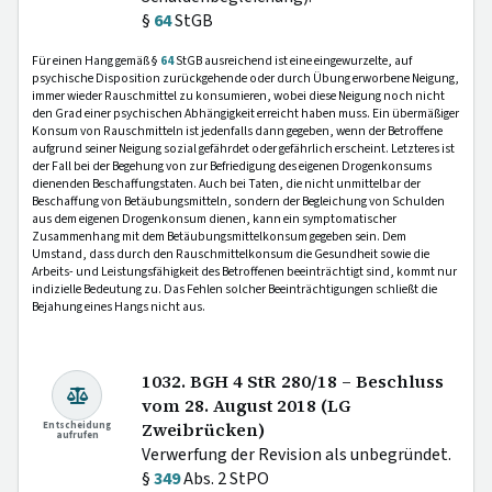
§
64
StGB
Für einen Hang gemäß §
64
StGB ausreichend ist eine eingewurzelte, auf
psychische Disposition zurückgehende oder durch Übung erworbene Neigung,
immer wieder Rauschmittel zu konsumieren, wobei diese Neigung noch nicht
den Grad einer psychischen Abhängigkeit erreicht haben muss. Ein übermäßiger
Konsum von Rauschmitteln ist jedenfalls dann gegeben, wenn der Betroffene
aufgrund seiner Neigung sozial gefährdet oder gefährlich erscheint. Letzteres ist
der Fall bei der Begehung von zur Befriedigung des eigenen Drogenkonsums
dienenden Beschaffungstaten. Auch bei Taten, die nicht unmittelbar der
Beschaffung von Betäubungsmitteln, sondern der Begleichung von Schulden
aus dem eigenen Drogenkonsum dienen, kann ein symptomatischer
Zusammenhang mit dem Betäubungsmittelkonsum gegeben sein. Dem
Umstand, dass durch den Rauschmittelkonsum die Gesundheit sowie die
Arbeits- und Leistungsfähigkeit des Betroffenen beeinträchtigt sind, kommt nur
indizielle Bedeutung zu. Das Fehlen solcher Beeinträchtigungen schließt die
Bejahung eines Hangs nicht aus.
1032. BGH 4 StR 280/18 – Beschluss
vom 28. August 2018 (LG
Entscheidung
Zweibrücken)
aufrufen
Verwerfung der Revision als unbegründet.
§
349
Abs. 2 StPO