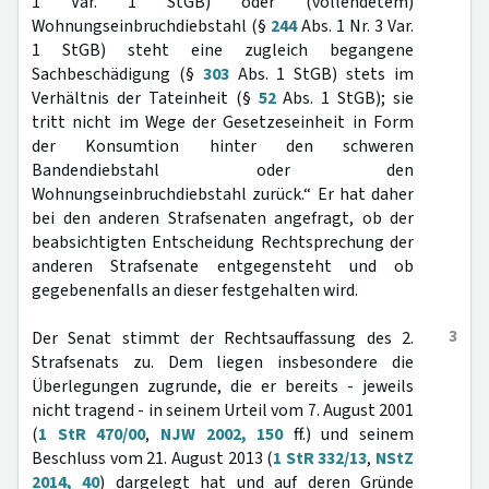
1 Var. 1 StGB) oder (vollendetem)
Wohnungseinbruchdiebstahl (§
244
Abs. 1 Nr. 3 Var.
1 StGB) steht eine zugleich begangene
Sachbeschädigung (§
303
Abs. 1 StGB) stets im
Verhältnis der Tateinheit (§
52
Abs. 1 StGB); sie
tritt nicht im Wege der Gesetzeseinheit in Form
der Konsumtion hinter den schweren
Bandendiebstahl oder den
Wohnungseinbruchdiebstahl zurück.“ Er hat daher
bei den anderen Strafsenaten angefragt, ob der
beabsichtigten Entscheidung Rechtsprechung der
anderen Strafsenate entgegensteht und ob
gegebenenfalls an dieser festgehalten wird.
3
Der Senat stimmt der Rechtsauffassung des 2.
Strafsenats zu. Dem liegen insbesondere die
Überlegungen zugrunde, die er bereits - jeweils
nicht tragend - in seinem Urteil vom 7. August 2001
(
1 StR 470/00
,
NJW 2002, 150
ff.) und seinem
Beschluss vom 21. August 2013 (
1 StR 332/13
,
NStZ
2014, 40
) dargelegt hat und auf deren Gründe