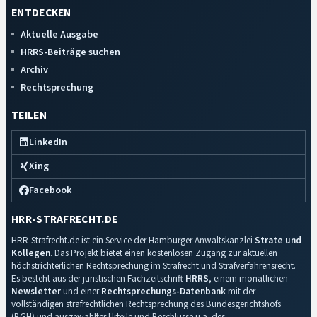
ENTDECKEN
Aktuelle Ausgabe
HRRS-Beiträge suchen
Archiv
Rechtsprechung
TEILEN
LinkedIn
Xing
Facebook
HRR-STRAFRECHT.DE
HRR-Strafrecht.de ist ein Service der Hamburger Anwaltskanzlei
Strate und
Kollegen
. Das Projekt bietet einen kostenlosen Zugang zur aktuellen
höchstrichterlichen Rechtsprechung im Strafrecht und Strafverfahrensrecht.
Es besteht aus der juristischen Fachzeitschrift
HRRS
, einem monatlichen
Newsletter
und einer
Rechtsprechungs-Datenbank
mit der
vollständigen strafrechtlichen Rechtsprechung des Bundesgerichtshofs
(BGH) und ausgewählter Urteile und Beschlüsse u.a. des