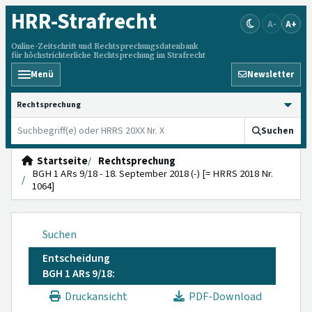
HRR
-Strafrecht
A-
A+
Online-Zeitschrift und Rechtsprechungsdatenbank
für höchstrichterliche Rechtsprechung im Strafrecht
Menü
Newsletter
HRRS durchsuchen
Suchen
Startseite
Rechtsprechung
BGH 1 ARs 9/18 - 18. September 2018 (-) [= HRRS 2018 Nr.
1064]
Suchen
Entscheidung
BGH 1 ARs 9/18:
Druckansicht
PDF-Download