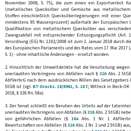
November 2008, S. 75), die zum einen ein Exportverbot fü
(metallisches Quecksilber und Gemische aus metallischem
Stoffen einschließlich Quecksilberlegierungen mit einer Qu
mindestens 95 Massenprozent) außerhalb der Europäischen 
Qualifikation von metallischem Quecksilber aus verschiede
Zwangsabfall mit entsprechender Entsorgungspflicht (Art. 1
Verordnung (EG) Nr. 1102/2008 ist zum 1. Januar 2018 durch d
des Europäischen Parlaments und des Rates vom 17. Mai 2017 (A
S. 1) - ohne inhaltliche Änderungen - ersetzt worden.
2. Hinsichtlich der Umweltdelikte hat die Verurteilung wegen
unerlaubten Verbringens von Abfällen nach §
326
Abs. 2 StG
AbfVerbrG nach dem ausdrücklichen Willen des Gesetzgebers l
StGB ist (vgl.
BT-Drucks. 18/8961, S. 18
f.; Witteck in Beck-OK 
2018, § 326 Rn. 58a).
3. Der Senat schließt ein Beruhen des Urteils auf der tateinhe
unerlaubten Verbringens von Abfällen (§
326
Abs. 2 StGB) nebe
von gefährlichen Abfällen (§
18a
Abs. 1 Nr. 1 AbfVerbr
Bewirtschaften von Abfällen (§
326
Abs. 1 Nr. 1 und 2 StGB) a