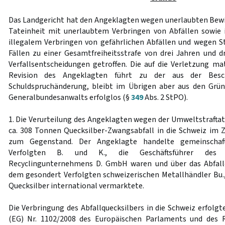
Das Landgericht hat den Angeklagten wegen unerlaubten Bewir
Tateinheit mit unerlaubtem Verbringen von Abfällen sowie 
illegalem Verbringen von gefährlichen Abfällen und wegen S
Fällen zu einer Gesamtfreiheitsstrafe von drei Jahren und d
Verfallsentscheidungen getroffen. Die auf die Verletzung ma
Revision des Angeklagten führt zu der aus der Beschl
Schuldspruchänderung, bleibt im Übrigen aber aus den Grün
Generalbundesanwalts erfolglos (§
349
Abs. 2 StPO).
1. Die Verurteilung des Angeklagten wegen der Umweltstraftat
ca. 308 Tonnen Quecksilber-Zwangsabfall in die Schweiz im 
zum Gegenstand. Der Angeklagte handelte gemeinschaf
Verfolgten B. und K., die Geschäftsführer des i
Recyclingunternehmens D. GmbH waren und über das Abfallq
dem gesondert Verfolgten schweizerischen Metallhändler Bu.,
Quecksilber international vermarktete.
Die Verbringung des Abfallquecksilbers in die Schweiz erfolg
(EG) Nr. 1102/2008 des Europäischen Parlaments und des 