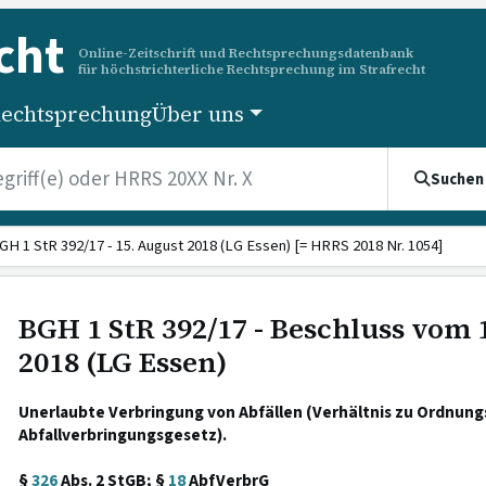
cht
Online-Zeitschrift und Rechtsprechungsdatenbank
für höchstrichterliche Rechtsprechung im Strafrecht
echtsprechung
Über uns
Suchen
GH 1 StR 392/17 - 15. August 2018 (LG Essen) [= HRRS 2018 Nr. 1054]
BGH 1 StR 392/17 - Beschluss vom 
2018 (LG Essen)
Unerlaubte Verbringung von Abfällen (Verhältnis zu Ordnun
Abfallverbringungsgesetz).
§
326
Abs. 2 StGB; §
18
AbfVerbrG