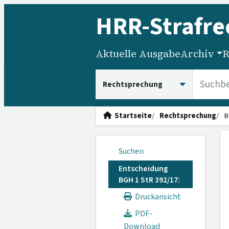
HRR
-Strafre
Aktuelle Ausgabe
Archiv
R
HRRS durchsuchen
Startseite
Rechtsprechung
B
Suchen
Entscheidung
BGH 1 StR 392/17:
Druckansicht
PDF-
Download