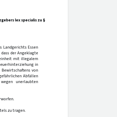
ebers lex specialis zu §
es Landgerichts Essen
, dass der Angeklagte
einheit mit illegalem
teuerhinterziehung in
n Bewirtschaftens von
gefährlichen Abfällen
g wegen unerlaubten
rworfen.
els zu tragen.