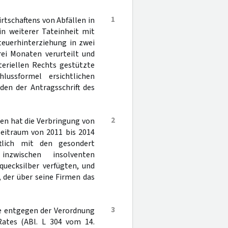
1
tschaftens von Abfällen in
in weiterer Tateinheit mit
teuerhinterziehung in zwei
rei Monaten verurteilt und
teriellen Rechts gestützte
ussformel ersichtlichen
den der Antragsschrift des
2
en hat die Verbringung von
Zeitraum von 2011 bis 2014
tlich mit den gesondert
nzwischen insolventen
uecksilber verfügten, und
 der über seine Firmen das
3
te entgegen der Verordnung
Rates (ABl. L 304 vom 14.