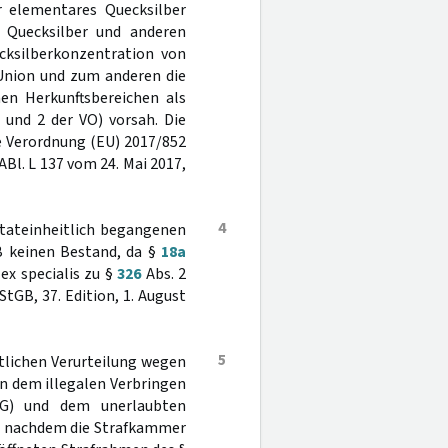
r elementares Quecksilber
 Quecksilber und anderen
ecksilberkonzentration von
Union und zum anderen die
nen Herkunftsbereichen als
 und 2 der VO) vorsah. Die
ie Verordnung (EU) 2017/852
Bl. L 137 vom 24. Mai 2017,
4
 tateinheitlich begangenen
B keinen Bestand, da §
18a
ex specialis zu §
326
Abs. 2
StGB, 37. Edition, 1. August
5
itlichen Verurteilung wegen
n dem illegalen Verbringen
G) und dem unerlaubten
us, nachdem die Strafkammer