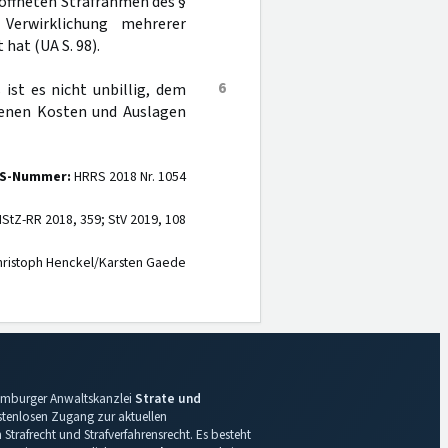
röffneten Strafrahmen des §
erwirklichung mehrerer
hat (UA S. 98).
6
 ist es nicht unbillig, dem
denen Kosten und Auslagen
S-Nummer:
HRRS 2018 Nr. 1054
StZ-RR 2018, 359; StV 2019, 108
ristoph Henckel/Karsten Gaede
 Hamburger Anwaltskanzlei
Strate und
ostenlosen Zugang zur aktuellen
Strafrecht und Strafverfahrensrecht. Es besteht