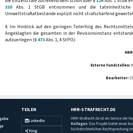
die Einzelstrafe zutreffend dem schon über §
326
Abs. 1 StGB e
330
Abs. 1 StGB entnommen und die tateinheitliche V
Umweltstraftatbestände explizit nicht strafschärfend gewertet 
4. Im Hinblick auf den geringen Teilerfolg des Rechtsmittels
Angeklagten die gesamten in der Revisionsinstanz entstan
aufzuerlegen (§
473
Abs. 1, 4 StPO).
HRR
Externe Fundstellen:
N
Bearbeiter:
Ch
TEILEN
HRR-STRAFRECHT.DE
sgabe
HRR-Strafrecht.de ist ein Service der
LinkedIn
Kollegen
. Das Projekt bietet einen k
ge
höchstrichterlichen Rechtsprechung im 
Xing