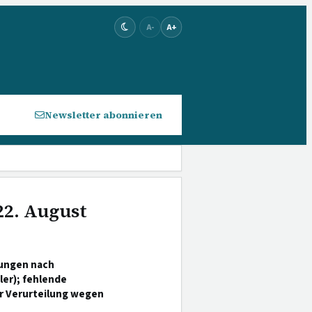
A-
A+
Newsletter abonnieren
22. August
lungen nach
ler); fehlende
er Verurteilung wegen