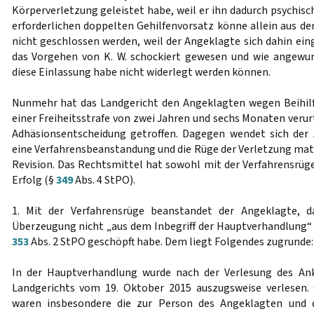
Körperverletzung geleistet habe, weil er ihn dadurch psychisc
erforderlichen doppelten Gehilfenvorsatz könne allein aus 
nicht geschlossen werden, weil der Angeklagte sich dahin ein
das Vorgehen von K. W. schockiert gewesen und wie angewur
diese Einlassung habe nicht widerlegt werden können.
Nunmehr hat das Landgericht den Angeklagten wegen Beihilf
einer Freiheitsstrafe von zwei Jahren und sechs Monaten verur
Adhäsionsentscheidung getroffen. Dagegen wendet sich der 
eine Verfahrensbeanstandung und die Rüge der Verletzung mat
Revision. Das Rechtsmittel hat sowohl mit der Verfahrensrüge
Erfolg (§
349
Abs. 4 StPO).
1. Mit der Verfahrensrüge beanstandet der Angeklagte, d
Überzeugung nicht „aus dem Inbegriff der Hauptverhandlung“
353
Abs. 2 StPO geschöpft habe. Dem liegt Folgendes zugrunde:
In der Hauptverhandlung wurde nach der Verlesung des Ank
Landgerichts vom 19. Oktober 2015 auszugsweise verlesen.
waren insbesondere die zur Person des Angeklagten und d