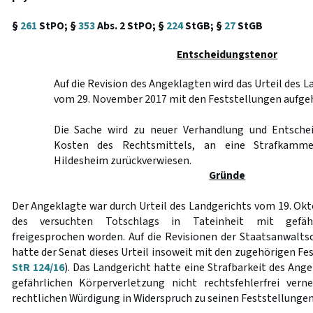
§
261
StPO; §
353
Abs. 2 StPO; §
224
StGB; §
27
StGB
Entscheidungstenor
Auf die Revision des Angeklagten wird das Urteil des 
vom 29. November 2017 mit den Feststellungen aufge
Die Sache wird zu neuer Verhandlung und Entschei
Kosten des Rechtsmittels, an eine Strafkamme
Hildesheim zurückverwiesen.
Gründe
Der Angeklagte war durch Urteil des Landgerichts vom 19. Ok
des versuchten Totschlags in Tateinheit mit gefährl
freigesprochen worden. Auf die Revisionen der Staatsanwalts
hatte der Senat dieses Urteil insoweit mit den zugehörigen F
StR 124/16
). Das Landgericht hatte eine Strafbarkeit des Ang
gefährlichen Körperverletzung nicht rechtsfehlerfrei vern
rechtlichen Würdigung in Widerspruch zu seinen Feststellungen