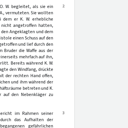
2
 W. begleitet, als sie ein
A., vermuteten. Sie wollten
ei dem er K. W. erhebliche
 nicht angetroffen hatten,
en den Angeklagten und dem
Pistole einen Schuss auf den
troffen und lief durch den
m Bruder die Waffe aus der
inerseits mehrfach auf ihn,
itt. Bereits während K. W.
agte den Windfang, drückte
mit der rechten Hand offen,
lichen und ihm während der
häftsräume betreten und K.
ter auf den Nebenkläger zu
3
gericht im Rahmen seiner
 durch das Aufhalten der
begangenen gefährlichen