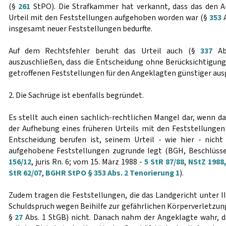
(§
261
StPO). Die Strafkammer hat verkannt, dass das den A
Urteil mit den Feststellungen aufgehoben worden war (§
353
A
insgesamt neuer Feststellungen bedurfte.
Auf dem Rechtsfehler beruht das Urteil auch (§
337
Abs
auszuschließen, dass die Entscheidung ohne Berücksichtigun
getroffenen Feststellungen für den Angeklagten günstiger aus
2. Die Sachrüge ist ebenfalls begründet.
Es stellt auch einen sachlich-rechtlichen Mangel dar, wenn d
der Aufhebung eines früheren Urteils mit den Feststellunge
Entscheidung berufen ist, seinem Urteil - wie hier - nich
aufgehobene Feststellungen zugrunde legt (BGH, Beschlüss
156/12
, juris Rn. 6; vom 15. März 1988 -
5 StR 87/88
,
NStZ 1988,
StR 62/07
,
BGHR StPO § 353 Abs. 2 Tenorierung 1
).
Zudem tragen die Feststellungen, die das Landgericht unter III
Schuldspruch wegen Beihilfe zur gefährlichen Körperverletzun
§
27
Abs. 1 StGB) nicht. Danach nahm der Angeklagte wahr, d