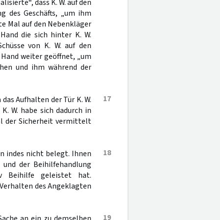
lisierte“, dass K. W. auf den
ang des Geschäfts, „um ihm
ste Mal auf den Nebenkläger
Hand die sich hinter K. W.
Schüsse von K. W. auf den
n Hand weiter geöffnet, „um
chen und ihm während der
17
as Aufhalten der Tür K. W.
 K. W. habe sich dadurch in
 der Sicherheit vermittelt
18
n indes nicht belegt. Ihnen
t und der Beihilfehandlung
 Beihilfe geleistet hat.
as Verhalten des Angeklagten
19
 Sache an ein zu demselben