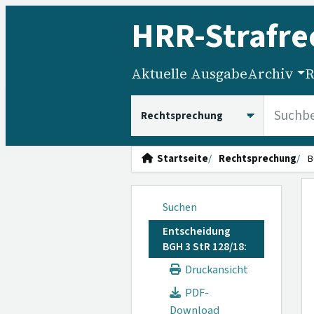
HRR
-Strafre
Aktuelle Ausgabe
Archiv
R
HRRS durchsuchen
Startseite
Rechtsprechung
B
Suchen
Entscheidung
BGH 3 StR 128/18:
Druckansicht
PDF-
Download