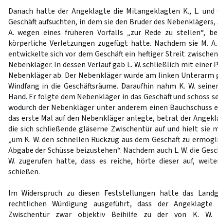
Danach hatte der Angeklagte die Mitangeklagten K., L. und O.
Geschäft aufsuchten, in dem sie den Bruder des Nebenklägers, 
A. wegen eines früheren Vorfalls „zur Rede zu stellen“, b
körperliche Verletzungen zugefügt hatte. Nachdem sie M. A.
entwickelte sich vor dem Geschäft ein heftiger Streit zwisch
Nebenkläger. In dessen Verlauf gab L. W. schließlich mit einer 
Nebenkläger ab. Der Nebenkläger wurde am linken Unterarm ge
Windfang in die Geschäftsräume. Daraufhin nahm K. W. seine
Hand. Er folgte dem Nebenkläger in das Geschäft und schoss se
wodurch der Nebenkläger unter anderem einen Bauchschuss erl
das erste Mal auf den Nebenkläger anlegte, betrat der Angekl
die sich schließende gläserne Zwischentür auf und hielt sie 
„um K. W. den schnellen Rückzug aus dem Geschäft zu ermög
Abgabe der Schüsse beizustehen“. Nachdem auch L. W. die Gesc
W. zugerufen hatte, dass es reiche, hörte dieser auf, wei
schießen.
Im Widerspruch zu diesen Feststellungen hatte das Land
rechtlichen Würdigung ausgeführt, dass der Angeklagte
Zwischentür zwar objektiv Beihilfe zu der von K. W. 