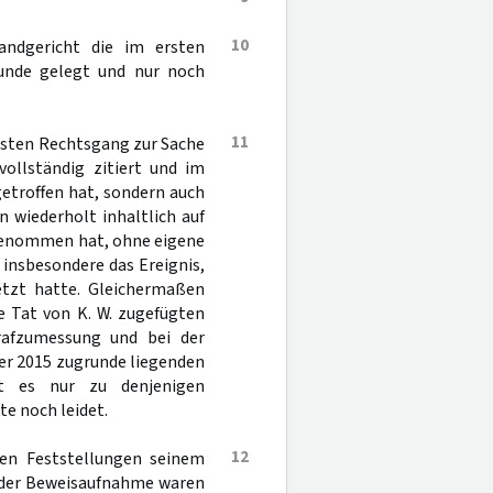
10
andgericht die im ersten
runde gelegt und nur noch
11
ersten Rechtsgang zur Sache
vollständig zitiert und im
getroffen hat, sondern auch
en wiederholt inhaltlich auf
 genommen hat, ohne eigene
, insbesondere das Ereignis,
etzt hatte. Gleichermaßen
e Tat von K. W. zugefügten
rafzumessung und bei der
er 2015 zugrunde liegenden
hat es nur zu denjenigen
e noch leidet.
12
nen Feststellungen seinem
d der Beweisaufnahme waren