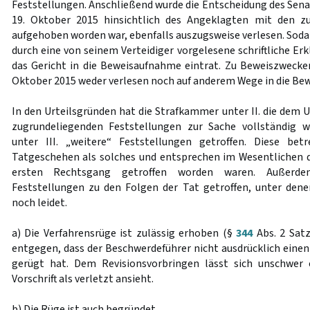
Feststellungen. Anschließend wurde die Entscheidung des Senat
19. Oktober 2015 hinsichtlich des Angeklagten mit den z
aufgehoben worden war, ebenfalls auszugsweise verlesen. Soda
durch eine von seinem Verteidiger vorgelesene schriftliche Erk
das Gericht in die Beweisaufnahme eintrat. Zu Beweiszwecke
Oktober 2015 weder verlesen noch auf anderem Wege in die Be
In den Urteilsgründen hat die Strafkammer unter II. die dem 
zugrundeliegenden Feststellungen zur Sache vollständig 
unter III. „weitere“ Feststellungen getroffen. Diese betr
Tatgeschehen als solches und entsprechen im Wesentlichen d
ersten Rechtsgang getroffen worden waren. Außerd
Feststellungen zu den Folgen der Tat getroffen, unter den
noch leidet.
a) Die Verfahrensrüge ist zulässig erhoben (§
344
Abs. 2 Satz
entgegen, dass der Beschwerdeführer nicht ausdrücklich eine
gerügt hat. Dem Revisionsvorbringen lässt sich unschwer
Vorschrift als verletzt ansieht.
b) Die Rüge ist auch begründet.