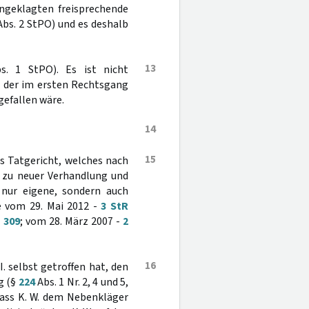
ngeklagten freisprechende
bs. 2 StPO) und es deshalb
13
. 1 StPO). Es ist nicht
g der im ersten Rechtsgang
gefallen wäre.
14
15
as Tatgericht, welches nach
n zu neuer Verhandlung und
t nur eigene, sondern auch
e vom 29. Mai 2012 -
3 StR
 309
; vom 28. März 2007 -
2
16
. selbst getroffen hat, den
g (§
224
Abs. 1 Nr. 2, 4 und 5,
ass K. W. dem Nebenkläger