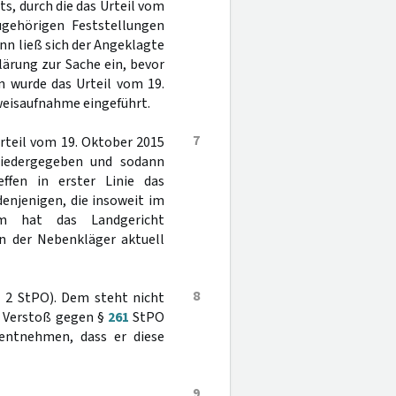
s, durch die das Urteil vom
ugehörigen Feststellungen
nn ließ sich der Angeklagte
lärung zur Sache ein, bevor
n wurde das Urteil vom 19.
weisaufnahme eingeführt.
7
Urteil vom 19. Oktober 2015
wiedergegeben und sodann
effen in erster Linie das
enjenigen, die insoweit im
em hat das Landgericht
en der Nebenkläger aktuell
8
 2 StPO). Dem steht nicht
n Verstoß gegen §
261
StPO
 entnehmen, dass er diese
9