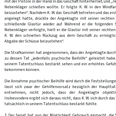
mit der Pistole in der Hand in das Geschäft hinterherlief, und „rea
Nebenkläger schießen wollte. Er folgte K. W. in den Windf
beizustehen“. Nachdem K. W. das Geschäft betreten und das er
angelegt hatte, drückte der Angeklagte mit seiner rechten 
schließende Glastür wieder auf. Während er die folgenden 
Nebenkläger verfolgte, hielt er die Glastür mit seiner rechte
K. W. den schnellen Rückzug aus dem Geschäft zu ermögli
Abgabe der Schüsse beizustehen“.
Die Strafkammer hat angenommen, dass der Angeklagte durch d
zu dessen Tat „jedenfalls psychische Beihilfe“ geleistet habe.
seinem Tatentschluss bestärkt sehen und ein erhöhtes Gefühl
bekommen können.
Die Annahme psychischer Beihilfe wird durch die Feststellunge
lässt sich zwar der Gehilfenvorsatz bezüglich der Hauptta
entnehmen, nicht jedoch, dass der Angeklagte objektiv
Insbesondere ergibt sich daraus nicht, dass K. W. sich durch d
tatsächlich in seinem Tatentschluss bestärkt fühlte.
3. Der Senat hat von der Möglichkeit Gebrauch gemacht, die