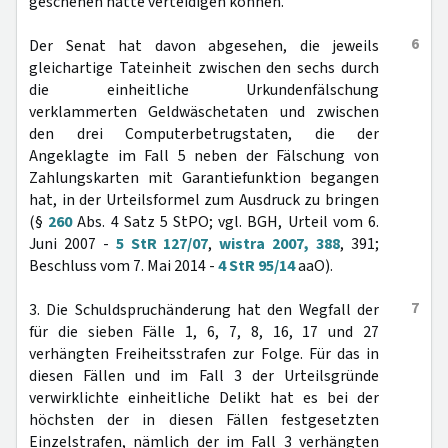
geschehen hätte verteidigen können.
6
Der Senat hat davon abgesehen, die jeweils
gleichartige Tateinheit zwischen den sechs durch
die einheitliche Urkundenfälschung
verklammerten Geldwäschetaten und zwischen
den drei Computerbetrugstaten, die der
Angeklagte im Fall 5 neben der Fälschung von
Zahlungskarten mit Garantiefunktion begangen
hat, in der Urteilsformel zum Ausdruck zu bringen
(§
260
Abs. 4 Satz 5 StPO; vgl. BGH, Urteil vom 6.
Juni 2007 -
5 StR 127/07
,
wistra 2007, 388
, 391;
Beschluss vom 7. Mai 2014 -
4 StR 95/14
aaO).
7
3. Die Schuldspruchänderung hat den Wegfall der
für die sieben Fälle 1, 6, 7, 8, 16, 17 und 27
verhängten Freiheitsstrafen zur Folge. Für das in
diesen Fällen und im Fall 3 der Urteilsgründe
verwirklichte einheitliche Delikt hat es bei der
höchsten der in diesen Fällen festgesetzten
Einzelstrafen, nämlich der im Fall 3 verhängten