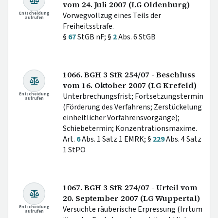
vom 24. Juli 2007 (LG Oldenburg)
Entscheidung
Vorwegvollzug eines Teils der
aufrufen
Freiheitsstrafe.
§
67
StGB nF; §
2
Abs. 6 StGB
1066. BGH 3 StR 254/07 - Beschluss
vom 16. Oktober 2007 (LG Krefeld)
Entscheidung
Unterbrechungsfrist; Fortsetzungstermin
aufrufen
(Förderung des Verfahrens; Zerstückelung
einheitlicher Vorfahrensvorgänge);
Schiebetermin; Konzentrationsmaxime.
Art.
6
Abs. 1 Satz 1 EMRK; §
229
Abs. 4 Satz
1 StPO
1067. BGH 3 StR 274/07 - Urteil vom
20. September 2007 (LG Wuppertal)
Entscheidung
Versuchte räuberische Erpressung (Irrtum
aufrufen