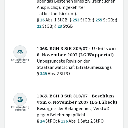
über das Bestehen eines zivilrechtlichen
Anspruchs; umgekehrter
Tatbestandsirrtum).
§
16
Abs. 1 StGB; §
253
StGB; §
255
StGB; §
22
StGB; §
23
StGB
1068. BGH 3 StR 309/07 - Urteil vom
8. November 2007 (LG Wuppertal)
Entscheidung
Unbegründete Revision der
aufrufen
Staatsanwaltschaft (Strafzumessung).
§
349
Abs. 2 StPO
1069. BGH 3 StR 318/07 - Beschluss
vom 6. November 2007 (LG Lübeck)
Entscheidung
Besorgnis der Befangenheit; Verstoß
aufrufen
gegen Belehrungspflicht.
§
24
StPO; §
136
Abs. 1 Satz 2 StPO