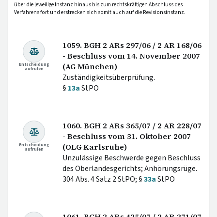
über die jeweilige Instanz hinaus bis zum rechtskräftigen Abschluss des
Verfahrens fort und erstrecken sich somit auch auf die Revisionsinstanz.
1059. BGH 2 ARs 297/06 / 2 AR 168/06
- Beschluss vom 14. November 2007
Entscheidung
(AG München)
aufrufen
Zuständigkeitsüberprüfung.
§
13a
StPO
1060. BGH 2 ARs 365/07 / 2 AR 228/07
- Beschluss vom 31. Oktober 2007
Entscheidung
(OLG Karlsruhe)
aufrufen
Unzulässige Beschwerde gegen Beschluss
des Oberlandesgerichts; Anhörungsrüge.
304 Abs. 4 Satz 2 StPO; §
33a
StPO
1061. BGH 2 ARs 425/07 / 2 AR 271/07