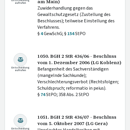
Entscheidung
am Main)
aufrufen
Zuwiderhandlung gegen das
Gewaltschutzgesetz (Zustellung des
Beschlusses); teilweise Einstellung des
Verfahrens.
§
4
GewSchG; §
154
StPO
1050. BGH 2 StR 436/06 - Beschluss
vom 1. Dezember 2006 (LG Koblenz)
Entscheidung
Befangenheit des Sachverständigen
aufrufen
(mangelnde Sachkunde);
Verschlechterungsverbot (Rechtsfolgen;
Schuldspruch; reformatio in peius).
§
74
StPO; 358 Abs. 2 StPO
1051. BGH 2 StR 436/07 - Beschluss
vom 5. Oktober 2007 (LG Gera)
Entscheidung
Unerlaubtes Handeltreiben mit