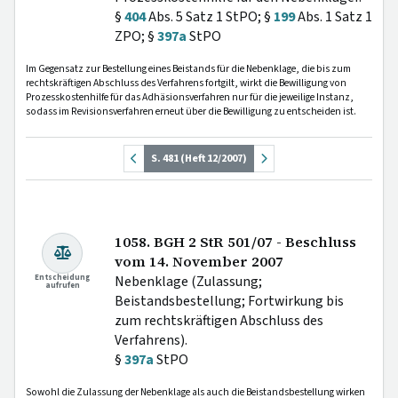
§
404
Abs. 5 Satz 1 StPO; §
199
Abs. 1 Satz 1
ZPO; §
397a
StPO
Im Gegensatz zur Bestellung eines Beistands für die Nebenklage, die bis zum
rechtskräftigen Abschluss des Verfahrens fortgilt, wirkt die Bewilligung von
Prozesskostenhilfe für das Adhäsionsverfahren nur für die jeweilige Instanz,
sodass im Revisionsverfahren erneut über die Bewilligung zu entscheiden ist.
S. 481 (Heft 12/2007)
1058. BGH 2 StR 501/07 - Beschluss
vom 14. November 2007
Entscheidung
Nebenklage (Zulassung;
aufrufen
Beistandsbestellung; Fortwirkung bis
zum rechtskräftigen Abschluss des
Verfahrens).
§
397a
StPO
Sowohl die Zulassung der Nebenklage als auch die Beistandsbestellung wirken