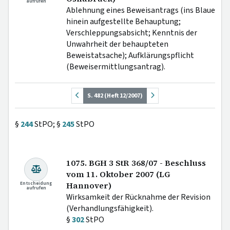
aufrufen
Ablehnung eines Beweisantrags (ins Blaue
hinein aufgestellte Behauptung;
Verschleppungsabsicht; Kenntnis der
Unwahrheit der behaupteten
Beweistatsache); Aufklärungspflicht
(Beweisermittlungsantrag).
S. 482 (Heft 12/2007)
§
244
StPO; §
245
StPO
1075. BGH 3 StR 368/07 - Beschluss
vom 11. Oktober 2007 (LG
Entscheidung
Hannover)
aufrufen
Wirksamkeit der Rücknahme der Revision
(Verhandlungsfähigkeit).
§
302
StPO