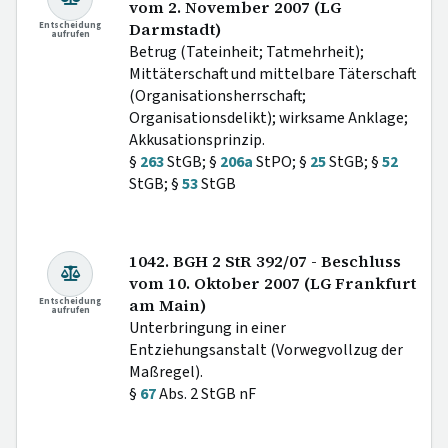
vom 2. November 2007 (LG
Entscheidung
Darmstadt)
aufrufen
Betrug (Tateinheit; Tatmehrheit);
Mittäterschaft und mittelbare Täterschaft
(Organisationsherrschaft;
Organisationsdelikt); wirksame Anklage;
Akkusationsprinzip.
§
263
StGB; §
206a
StPO; §
25
StGB; §
52
StGB; §
53
StGB
1042. BGH 2 StR 392/07 - Beschluss
vom 10. Oktober 2007 (LG Frankfurt
Entscheidung
am Main)
aufrufen
Unterbringung in einer
Entziehungsanstalt (Vorwegvollzug der
Maßregel).
§
67
Abs. 2 StGB nF