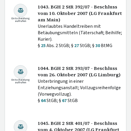
1043. BGH 2 StR 392/07 - Beschluss
vom 10. Oktober 2007 (LG Frankfurt
Entscheidung
am Main)
aufrufen
Unerlaubtes Handeltreiben mit
Betäubungsmitteln (Täterschaft; Beihilfe;
Kurier).
§
25
Abs. 2 StGB; §
27
StGB; §
30
BtMG
1044. BGH 2 StR 393/07 - Beschluss
vom 26. Oktober 2007 (LG Limburg)
Entscheidung
Unterbringung in einer
aufrufen
Entziehungsanstalt; Vollzugsreihenfolge
(Vorwegvollzug).
§
64
StGB; §
67
StGB
1045. BGH 2 StR 401/07 - Beschluss
vom 4. Oktober 2007 (LG Frankfurt