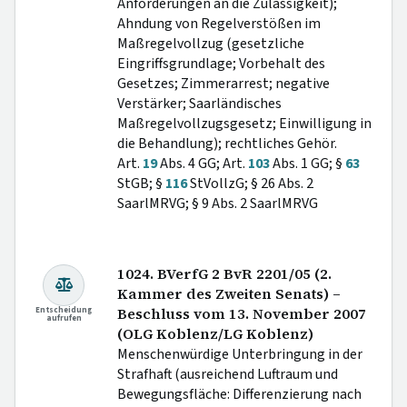
Anforderungen an die Zulässigkeit);
Ahndung von Regelverstößen im
Maßregelvollzug (gesetzliche
Eingriffsgrundlage; Vorbehalt des
Gesetzes; Zimmerarrest; negative
Verstärker; Saarländisches
Maßregelvollzugsgesetz; Einwilligung in
die Behandlung); rechtliches Gehör.
Art.
19
Abs. 4 GG; Art.
103
Abs. 1 GG; §
63
StGB; §
116
StVollzG; § 26 Abs. 2
SaarlMRVG; § 9 Abs. 2 SaarlMRVG
1024. BVerfG 2 BvR 2201/05 (2.
Kammer des Zweiten Senats) –
Entscheidung
Beschluss vom 13. November 2007
aufrufen
(OLG Koblenz/LG Koblenz)
Menschenwürdige Unterbringung in der
Strafhaft (ausreichend Luftraum und
Bewegungsfläche: Differenzierung nach