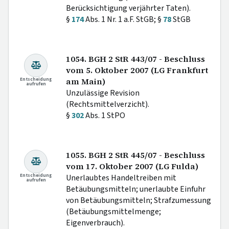
Berücksichtigung verjährter Taten).
§
174
Abs. 1 Nr. 1 a.F. StGB; §
78
StGB
1054. BGH 2 StR 443/07 - Beschluss
vom 5. Oktober 2007 (LG Frankfurt
Entscheidung
am Main)
aufrufen
Unzulässige Revision
(Rechtsmittelverzicht).
§
302
Abs. 1 StPO
1055. BGH 2 StR 445/07 - Beschluss
vom 17. Oktober 2007 (LG Fulda)
Entscheidung
Unerlaubtes Handeltreiben mit
aufrufen
Betäubungsmitteln; unerlaubte Einfuhr
von Betäubungsmitteln; Strafzumessung
(Betäubungsmittelmenge;
Eigenverbrauch).