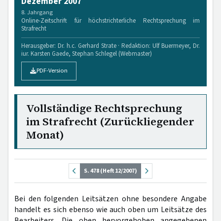
Dezember 2007
8. Jahrgang
Online-Zeitschrift für höchstrichterliche Rechtsprechung im
Strafrecht
Herausgeber: Dr. h.c. Gerhard Strate · Redaktion: Ulf Buermeyer, Dr.
iur. Karsten Gaede, Stephan Schlegel (Webmaster)
PDF-Version
Vollständige Rechtsprechung
im Strafrecht (Zurückliegender
Monat)
S. 478 (Heft 12/2007)
Bei den folgenden Leitsätzen ohne besondere Angabe
handelt es sich ebenso wie auch oben um Leitsätze des
Bearbeiters. Die oben hervorgehoben angegebenen