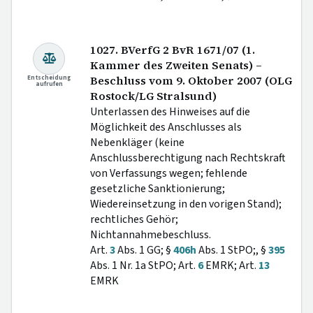
1027. BVerfG 2 BvR 1671/07 (1.
Kammer des Zweiten Senats) –
Entscheidung
Beschluss vom 9. Oktober 2007 (OLG
aufrufen
Rostock/LG Stralsund)
Unterlassen des Hinweises auf die
Möglichkeit des Anschlusses als
Nebenkläger (keine
Anschlussberechtigung nach Rechtskraft
von Verfassungs wegen; fehlende
gesetzliche Sanktionierung;
Wiedereinsetzung in den vorigen Stand);
rechtliches Gehör;
Nichtannahmebeschluss.
Art.
3
Abs. 1 GG; §
406h
Abs. 1 StPO;, §
395
Abs. 1 Nr. 1a StPO; Art.
6
EMRK; Art.
13
EMRK