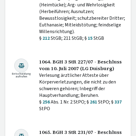
(Heimtücke); Arg- und Wehrlosigkeit
(Herbeiführen; Ausnutzen;
Bewusstlosigkeit; schutzbereiter Dritter;
Euthanasie; Mitleidstötung; feindselige
Willensrichtung).
§
212
StGB; 211 StGB; §
15
StGB
1064. BGH 3 StR 227/07 - Beschluss
vom 10. Juli 2007 (LG Duisburg)
Entscheidung
Verlesung ärztlicher Atteste über
aufrufen
Körperverletzungen, die nicht zu den
schweren gehören; Inbegriff der
Hauptverhandlung; Beruhen.
§
256
Abs. 1 Nr. 2 StPO; §
261
StPO; §
337
StPO
1065. BGH 3 StR 231/07 - Beschluss