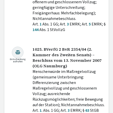
offenem und geschlossenem Vollzug;
geringfügige Unterschreitung;
Freigängerhaus: Mehrfachbelegung);
Nichtannahmebeschluss.
Art.
1
Abs. 1 GG; Art.
3
EMRK; Art.
5
EMRK; §
144
Abs. 1 StVollzG
1025. BVerfG 2 BvR 2354/04 (2.
Kammer des Zweiten Senats) –
Entscheidung
Beschluss vom 13. November 2007
aufrufen
(OLG Naumburg)
Menschenwürde im Maßregelvollzug
(gemeinsame Unterbringung:
Differenzierung zwischen
Maßregelvollzug und geschlossenem
Vollzug; ausreichende
Rückzugsmöglichkeiten; freie Bewegung
auf der Station); Nichtannahmebeschluss.
Art.
1
. Abs. 1 GG; Art.
3
EMRK; §
63
StGB