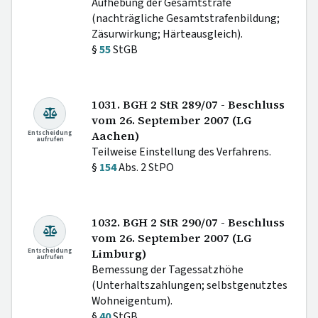
Aufhebung der Gesamtstrafe
(nachträgliche Gesamtstrafenbildung;
Zäsurwirkung; Härteausgleich).
§
55
StGB
1031. BGH 2 StR 289/07 - Beschluss
vom 26. September 2007 (LG
Entscheidung
Aachen)
aufrufen
Teilweise Einstellung des Verfahrens.
§
154
Abs. 2 StPO
1032. BGH 2 StR 290/07 - Beschluss
vom 26. September 2007 (LG
Entscheidung
Limburg)
aufrufen
Bemessung der Tagessatzhöhe
(Unterhaltszahlungen; selbstgenutztes
Wohneigentum).
§
40
StGB