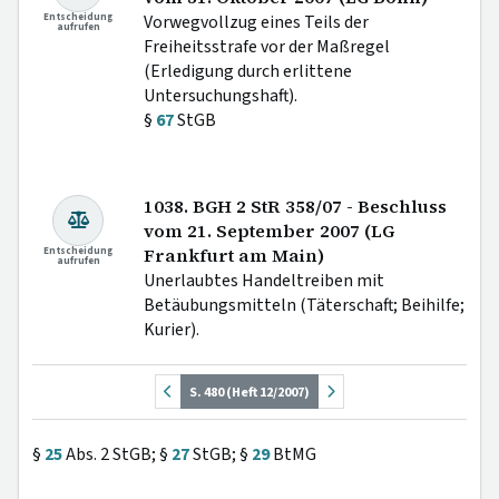
Entscheidung
Vorwegvollzug eines Teils der
aufrufen
Freiheitsstrafe vor der Maßregel
(Erledigung durch erlittene
Untersuchungshaft).
§
67
StGB
1038. BGH 2 StR 358/07 - Beschluss
vom 21. September 2007 (LG
Entscheidung
Frankfurt am Main)
aufrufen
Unerlaubtes Handeltreiben mit
Betäubungsmitteln (Täterschaft; Beihilfe;
Kurier).
S. 480 (Heft 12/2007)
§
25
Abs. 2 StGB; §
27
StGB; §
29
BtMG