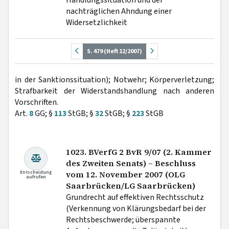
Handlungssituation und der
nachträglichen Ahndung einer
Widersetzlichkeit
S. 479 (Heft 12/2007)
in der Sanktionssituation); Notwehr; Körperverletzung;
Strafbarkeit der Widerstandshandlung nach anderen
Vorschriften.
Art.
8
GG; §
113
StGB; §
32
StGB; §
223
StGB
1023. BVerfG 2 BvR 9/07 (2. Kammer
des Zweiten Senats) – Beschluss
Entscheidung
vom 12. November 2007 (OLG
aufrufen
Saarbrücken/LG Saarbrücken)
Grundrecht auf effektiven Rechtsschutz
(Verkennung von Klärungsbedarf bei der
Rechtsbeschwerde; überspannte