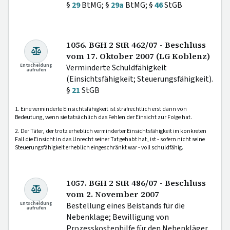
§
29
BtMG; §
29a
BtMG; §
46
StGB
1056. BGH 2 StR 462/07 - Beschluss
vom 17. Oktober 2007 (LG Koblenz)
Entscheidung
Verminderte Schuldfähigkeit
aufrufen
(Einsichtsfähigkeit; Steuerungsfähigkeit).
§
21
StGB
1. Eine verminderte Einsichtsfähigkeit ist strafrechtlich erst dann von
Bedeutung, wenn sie tatsächlich das Fehlen der Einsicht zur Folge hat.
2. Der Täter, der trotz erheblich verminderter Einsichtsfähigkeit im konkreten
Fall die Einsicht in das Unrecht seiner Tat gehabt hat, ist - sofern nicht seine
Steuerungsfähigkeit erheblich eingeschränkt war - voll schuldfähig.
1057. BGH 2 StR 486/07 - Beschluss
vom 2. November 2007
Entscheidung
Bestellung eines Beistands für die
aufrufen
Nebenklage; Bewilligung von
Prozesskostenhilfe für den Nebenkläger.