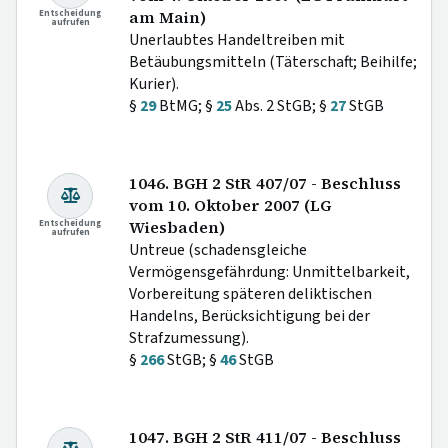
Entscheidung
am Main)
aufrufen
Unerlaubtes Handeltreiben mit
Betäubungsmitteln (Täterschaft; Beihilfe;
Kurier).
§
29
BtMG; §
25
Abs. 2 StGB; §
27
StGB
1046. BGH 2 StR 407/07 - Beschluss
vom 10. Oktober 2007 (LG
Entscheidung
Wiesbaden)
aufrufen
Untreue (schadensgleiche
Vermögensgefährdung: Unmittelbarkeit,
Vorbereitung späteren deliktischen
Handelns, Berücksichtigung bei der
Strafzumessung).
§
266
StGB; §
46
StGB
1047. BGH 2 StR 411/07 - Beschluss