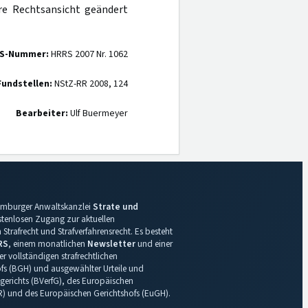
hre Rechtsansicht geändert
S-Nummer:
HRRS 2007 Nr. 1062
Fundstellen:
NStZ-RR 2008, 124
Bearbeiter:
Ulf Buermeyer
 Hamburger Anwaltskanzlei
Strate und
ostenlosen Zugang zur aktuellen
Strafrecht und Strafverfahrensrecht. Es besteht
RS
, einem monatlichen
Newsletter
und einer
r vollständigen strafrechtlichen
s (BGH) und ausgewählter Urteile und
gerichts (BVerfG), des Europäischen
R) und des Europäischen Gerichtshofs (EuGH).