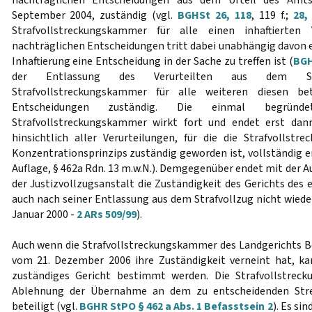
nachträglichen Entscheidungen aus dem Urteil des Amts
September 2004, zuständig (vgl.
BGHSt 26, 118
, 119 f.;
28,
Strafvollstreckungskammer für alle einen inhaftierten V
nachträglichen Entscheidungen tritt dabei unabhängig davon e
Inhaftierung eine Entscheidung in der Sache zu treffen ist (
BGH
der Entlassung des Verurteilten aus dem Str
Strafvollstreckungskammer für alle weiteren diesen bet
Entscheidungen zuständig. Die einmal begründe
Strafvollstreckungskammer wirkt fort und endet erst dan
hinsichtlich aller Verurteilungen, für die die Strafvollst
Konzentrationsprinzips zuständig geworden ist, vollständig erl
Auflage, § 462a Rdn. 13 m.w.N.). Demgegenüber endet mit der A
der Justizvollzugsanstalt die Zuständigkeit des Gerichts des
auch nach seiner Entlassung aus dem Strafvollzug nicht wiede
Januar 2000 -
2 ARs 509/99
).
Auch wenn die Strafvollstreckungskammer des Landgerichts Be
vom 21. Dezember 2006 ihre Zuständigkeit verneint hat, k
zuständiges Gericht bestimmt werden. Die Strafvollstrec
Ablehnung der Übernahme an dem zu entscheidenden Strei
beteiligt (vgl.
BGHR StPO § 462 a Abs. 1 Befasstsein 2
). Es si