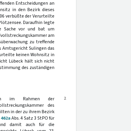
ffenden Entscheidungen an
nsitz in den Bezirk dieses
006 verbüßte der Verurteilte
-Plötzensee. Daraufhin legte
die Sache vor und bat um
afvollstreckungskammer am
überwachung zu treffende
s Amtsgericht Sulingen das
rteilte keinen Wohnsitz in
cht Lübeck hält sich nicht
Bestimmung des zuständigen
2
ungen im Rahmen der
ollstreckungskammer des
lten in der zu ihrem Bezirk
§
462a
Abs. 4 Satz 3 StPO für
 und damit auch für die