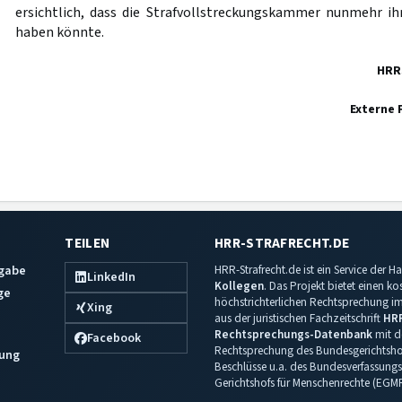
ersichtlich, dass die Strafvollstreckungskammer nunmehr i
haben könnte.
HRR
Externe 
TEILEN
HRR-STRAFRECHT.DE
sgabe
HRR-Strafrecht.de ist ein Service der
LinkedIn
Kollegen
. Das Projekt bietet einen k
ge
höchstrichterlichen Rechtsprechung im 
Xing
aus der juristischen Fachzeitschrift
HR
Rechtsprechungs-Datenbank
mit de
Facebook
Rechtsprechung des Bundesgerichtshof
ung
Beschlüsse u.a. des Bundesverfassungs
Gerichtshofs für Menschenrechte (EGM