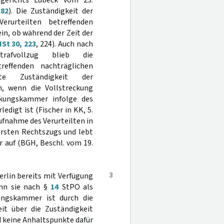
gerichts Lübeck vom 23.
 82
). Die Zuständigkeit der
erurteilten betreffenden
in, ob während der Zeit der
St 30, 223
, 224). Auch nach
afvollzug blieb die
reffenden nachträglichen
te Zuständigkeit der
n, wenn die Vollstreckung
reckungskammer infolge des
edigt ist (Fischer in KK, 5.
ufnahme des Verurteilten in
 ersten Rechtszugs und lebt
r auf (BGH, Beschl. vom 19.
3
rlin bereits mit Verfügung
ann sie nach §
14
StPO als
kungskammer ist durch die
t über die Zuständigkeit
nd keine Anhaltspunkte dafür