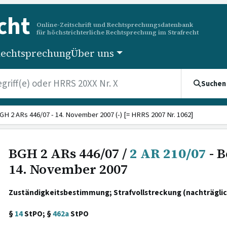
cht
Online-Zeitschrift und Rechtsprechungsdatenbank
für höchstrichterliche Rechtsprechung im Strafrecht
echtsprechung
Über uns
Suchen
GH 2 ARs 446/07 - 14. November 2007 (-) [= HRRS 2007 Nr. 1062]
BGH 2 ARs 446/07 /
2 AR 210/07
- B
14. November 2007
Zuständigkeitsbestimmung; Strafvollstreckung (nachträgli
§
14
StPO; §
462a
StPO