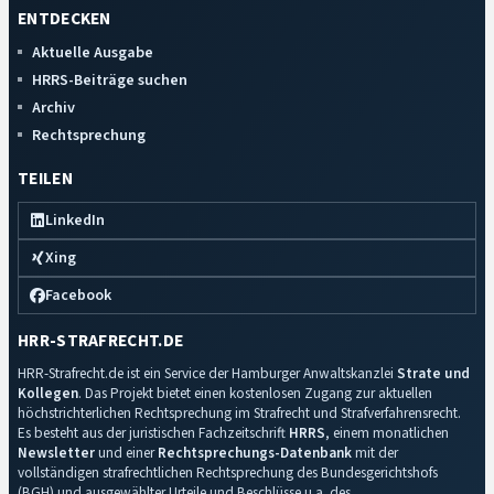
ENTDECKEN
Aktuelle Ausgabe
HRRS-Beiträge suchen
Archiv
Rechtsprechung
TEILEN
LinkedIn
Xing
Facebook
HRR-STRAFRECHT.DE
HRR-Strafrecht.de ist ein Service der Hamburger Anwaltskanzlei
Strate und
Kollegen
. Das Projekt bietet einen kostenlosen Zugang zur aktuellen
höchstrichterlichen Rechtsprechung im Strafrecht und Strafverfahrensrecht.
Es besteht aus der juristischen Fachzeitschrift
HRRS
, einem monatlichen
Newsletter
und einer
Rechtsprechungs-Datenbank
mit der
vollständigen strafrechtlichen Rechtsprechung des Bundesgerichtshofs
(BGH) und ausgewählter Urteile und Beschlüsse u.a. des