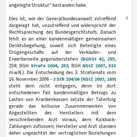
angelegte Struktur" bestanden habe.
3
Dies ist, wie der Generalbundesanwalt zutreffend
dargelegt hat, unzutreffend und widerspricht der
Rechtsprechung des Bundesgerichtshofs. Danach
fehlt es an einer bandenmäßigen gemeinsamen
Deliktsbegehung, soweit sich Beteiligte eines
Drogengeschäfts auf der Verkäufer- und
Erwerberseite gegenüberstehen (
BGHSt 42, 255
,
259; BGH
StraFo 2004, 253
; BGH
NStZ 2007, 533
m.w.N.). Die Entscheidung des 3. Strafsenats vom
16. November 2006 -
3 StR 204/06
(
NStZ 2007, 269
)
steht dem nicht entgegen, denn im dort
entschiedenen Fall bandenmäßigen Betrugs zu
Lasten von Krankenkassen setzte der Taterfolg
gerade das kollusive Zusammenwirken von
Angestellten des Herstellers mit dem
verschreibenden Arzt voraus, dem Kickback-
Zahlungen zuflossen; Hersteller und Arzt standen
daher ungeachtet der vertraglichen Beziehungen