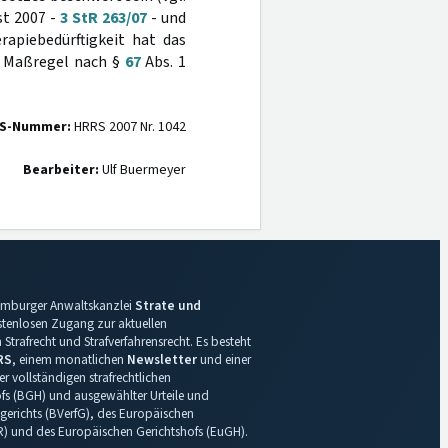
st 2007 -
3 StR 263/07
- und
erapiebedürftigkeit hat das
er Maßregel nach §
67
Abs. 1
S-Nummer:
HRRS 2007 Nr. 1042
Bearbeiter:
Ulf Buermeyer
 Hamburger Anwaltskanzlei
Strate und
ostenlosen Zugang zur aktuellen
Strafrecht und Strafverfahrensrecht. Es besteht
RS
, einem monatlichen
Newsletter
und einer
r vollständigen strafrechtlichen
s (BGH) und ausgewählter Urteile und
gerichts (BVerfG), des Europäischen
R) und des Europäischen Gerichtshofs (EuGH).