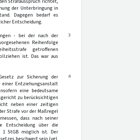
den Strafausspruch richtet,
nung der Unterbringung in
stand. Dagegen bedarf es
licher Entscheidung.
3
ungen - bei der nach der
vorgesehenen Reihenfolge
eitsstrafe getroffenen
llziehen ist. Das war aus
4
Gesetz zur Sicherung der
 einer Entziehungsanstalt
 insofern eine bedeutsame
ericht zu berücksichtigen
cht neben einer zeitigen
der Strafe vor der Maßregel
bemessen, dass nach seiner
ne Entscheidung über die
 1 StGB möglich ist. Der
etzes beschwert sein (vgl.