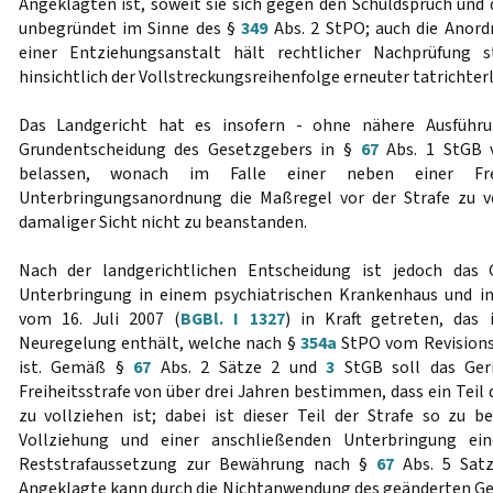
Angeklagten ist, soweit sie sich gegen den Schuldspruch und 
unbegründet im Sinne des §
349
Abs. 2 StPO; auch die Anord
einer Entziehungsanstalt hält rechtlicher Nachprüfung 
hinsichtlich der Vollstreckungsreihenfolge erneuter tatrichter
Das Landgericht hat es insofern - ohne nähere Ausführ
Grundentscheidung des Gesetzgebers in §
67
Abs. 1 StGB 
belassen, wonach im Falle einer neben einer Freih
Unterbringungsanordnung die Maßregel vor der Strafe zu vo
damaliger Sicht nicht zu beanstanden.
Nach der landgerichtlichen Entscheidung ist jedoch das 
Unterbringung in einem psychiatrischen Krankenhaus und in
vom 16. Juli 2007 (
BGBl. I 1327
) in Kraft getreten, das
Neuregelung enthält, welche nach §
354a
StPO vom Revisionsg
ist. Gemäß §
67
Abs. 2 Sätze 2 und
3
StGB soll das Geri
Freiheitsstrafe von über drei Jahren bestimmen, dass ein Teil 
zu vollziehen ist; dabei ist dieser Teil der Strafe so zu 
Vollziehung und einer anschließenden Unterbringung ei
Reststrafaussetzung zur Bewährung nach §
67
Abs. 5 Satz
Angeklagte kann durch die Nichtanwendung des geänderten Ges