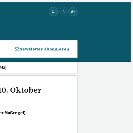
A-
A+
Newsletter abonnieren
042]
10. Oktober
er Maßregel).