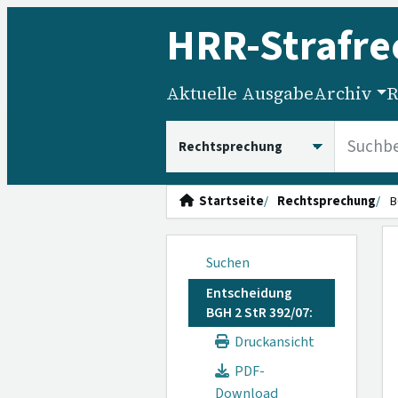
HRR
-Strafre
Aktuelle Ausgabe
Archiv
R
HRRS durchsuchen
Startseite
Rechtsprechung
B
Suchen
Entscheidung
BGH 2 StR 392/07:
Druckansicht
PDF-
Download