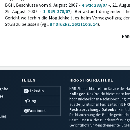
BGH, Beschlüsse vom 9. August 2007 -
4 StR 283/07
-, 21. Augu
29. August 2007 -
1 StR 378/07
). Bei aktuell dringender Th
Gericht weiterhin die Möglichkeit, es beim Vorwegvollzug d
StGB zu belassen (vgl.
BTDrucks. 16/1110 S. 14
).
HRR
TEILEN
HRR-STRAFRECHT.DE
sgabe
HRR-Strafrecht.de ist ein Service der
LinkedIn
Kollegen
. Das Projekt bietet einen k
ge
höchstrichterlichen Rechtsprechung im 
Xing
aus der juristischen Fachzeitschrift
HR
Rechtsprechungs-Datenbank
mit de
Facebook
Rechtsprechung des Bundesgerichtshof
ung
Beschlüsse u.a. des Bundesverfassungs
Gerichtshofs für Menschenrechte (EGM