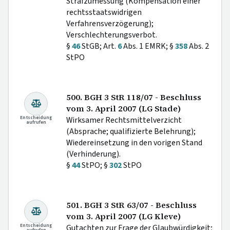
Strafzumessung (Kompensation einer
rechtsstaatswidrigen
Verfahrensverzögerung);
Verschlechterungsverbot.
§
46
StGB; Art.
6
Abs. 1 EMRK; §
358
Abs. 2
StPO
500. BGH 3 StR 118/07 - Beschluss
vom 3. April 2007 (LG Stade)
Entscheidung
Wirksamer Rechtsmittelverzicht
aufrufen
(Absprache; qualifizierte Belehrung);
Wiedereinsetzung in den vorigen Stand
(Verhinderung).
§
44
StPO; §
302
StPO
501. BGH 3 StR 63/07 - Beschluss
vom 3. April 2007 (LG Kleve)
Entscheidung
Gutachten zur Frage der Glaubwürdigkeit;