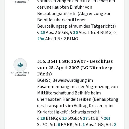
Voraussetzungen der Mittäterschaft bei
aufrufen
der unerlaubten Einfuhr von
Betäubungsmitteln (Abgrenzung zur
Beihilfe; überschrittener
Beurteilungsspielraum des Tatgerichts).
§
25
Abs. 2 StGB; §
30
Abs. 1 Nr. 4 BtMG; §
29a
Abs. 1 Nr. 2 BtMG
516. BGH 1 StR 159/07 - Beschluss
vom 25. April 2007 (LG Nürnberg-
Entscheidung
Fürth)
aufrufen
BGHSt; Beweiswürdigung im
Zusammenhang mit der Abgrenzung von
Mittäterschaft und Beihilfe beim
unerlaubten Handeltreiben (Behauptung
des Transports im Auftrag Dritter; reine
Kuriertätigkeit); Schweigerecht.
§
29
BtMG; §
25
StGB; §
27
StGB; §
261
StPO; Art.
6
EMRK; Art.
1
Abs. 1 GG; Art.
2