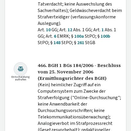
Tatverdacht; keine Auswechslung des
Sachverhaltes); Geldwäscheverdacht beim
Strafverteidiger (verfassungskonforme
Auslegung).
Art.
10
GG; Art.
12
Abs. 1 GG; Art.
1
Abs. 1
GG; Art.
6
EMRK; §
100a
StPO; §
100b
StPO; §
148
StPO; §
261
StGB
466. BGH 1 BGs 184/2006 - Beschluss
vom 25. November 2006
Entscheidung
(Ermittlungsrichter des BGH)
aufrufen
(Kein) heimlicher Zugriff auf ein
Computersystem zum Zwecke der
Strafverfolgung ("Online-Durchsuchung";
keine Anwendbarkeit der
Durchsuchungsvorschriften; keine
Telekommunikationsüberwachung);
Analogieverbot im Strafprozessrecht
(Gesetzesvorbehalt); redaktioneller