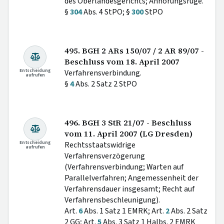
des Oberlandesgerichts; Anhörungsrüge.
§
304
Abs. 4 StPO; §
300
StPO
495. BGH 2 ARs 150/07 / 2 AR 89/07 -
Beschluss vom 18. April 2007
Entscheidung
Verfahrensverbindung.
aufrufen
§
4
Abs. 2 Satz 2 StPO
496. BGH 3 StR 21/07 - Beschluss
vom 11. April 2007 (LG Dresden)
Entscheidung
Rechtsstaatswidrige
aufrufen
Verfahrensverzögerung
(Verfahrensverbindung; Warten auf
Parallelverfahren; Angemessenheit der
Verfahrensdauer insgesamt; Recht auf
Verfahrensbeschleunigung).
Art.
6
Abs. 1 Satz 1 EMRK; Art.
2
Abs. 2 Satz
2 GG; Art.
5
Abs. 3 Satz 1 Halbs. 2 EMRK