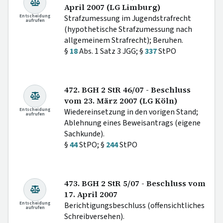
April 2007 (LG Limburg)
Entscheidung
Strafzumessung im Jugendstrafrecht
aufrufen
(hypothetische Strafzumessung nach
allgemeinem Strafrecht); Beruhen.
§
18
Abs. 1 Satz 3 JGG; §
337
StPO
472. BGH 2 StR 46/07 - Beschluss
vom 23. März 2007 (LG Köln)
Entscheidung
Wiedereinsetzung in den vorigen Stand;
aufrufen
Ablehnung eines Beweisantrags (eigene
Sachkunde).
§
44
StPO; §
244
StPO
473. BGH 2 StR 5/07 - Beschluss vom
17. April 2007
Entscheidung
Berichtigungsbeschluss (offensichtliches
aufrufen
Schreibversehen).