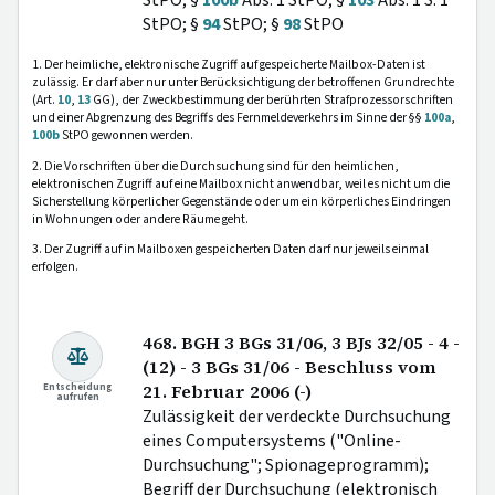
StPO; §
94
StPO; §
98
StPO
1. Der heimliche, elektronische Zugriff auf gespeicherte Mailbox-Daten ist
zulässig. Er darf aber nur unter Berücksichtigung der betroffenen Grundrechte
(Art.
10
,
13
GG), der Zweckbestimmung der berührten Strafprozessorschriften
und einer Abgrenzung des Begriffs des Fernmeldeverkehrs im Sinne der §§
100a
,
100b
StPO gewonnen werden.
2. Die Vorschriften über die Durchsuchung sind für den heimlichen,
elektronischen Zugriff auf eine Mailbox nicht anwendbar, weil es nicht um die
Sicherstellung körperlicher Gegenstände oder um ein körperliches Eindringen
in Wohnungen oder andere Räume geht.
3. Der Zugriff auf in Mailboxen gespeicherten Daten darf nur jeweils einmal
erfolgen.
468. BGH 3 BGs 31/06, 3 BJs 32/05 - 4 -
(12) - 3 BGs 31/06 - Beschluss vom
Entscheidung
21. Februar 2006 (-)
aufrufen
Zulässigkeit der verdeckte Durchsuchung
eines Computersystems ("Online-
Durchsuchung"; Spionageprogramm);
Begriff der Durchsuchung (elektronisch