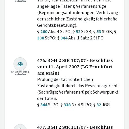
Tenor; Teilfreispruch (in Tatmehrheit
aufrufen
angeklagte Taten); Verfahrensrüge
(Begründungsanforderungen; Verletzung
der sachlichen Zuständigkeit; fehlerhafte
Gerichtsbesetzung).
§
260
Abs. 4 StPO; §
52
StGB; §
53
StGB; §
338
StPO; §
344
Abs. 1 Satz 2 StPO
476. BGH 2 StR 107/07 - Beschluss
vom 11. April 2007 (LG Frankfurt
Entscheidung
am Main)
aufrufen
Prüfung der tatrichterlichen
Zuständigkeit durch das Revisionsgericht
(Sachrüge; Verfahrensrüge); Schwerpunkt
der Taten.
§
344
StPO; §
338
Nr. 4 StPO; §
32
JGG
477. BGH 2 StR 111/07 - Beschluss