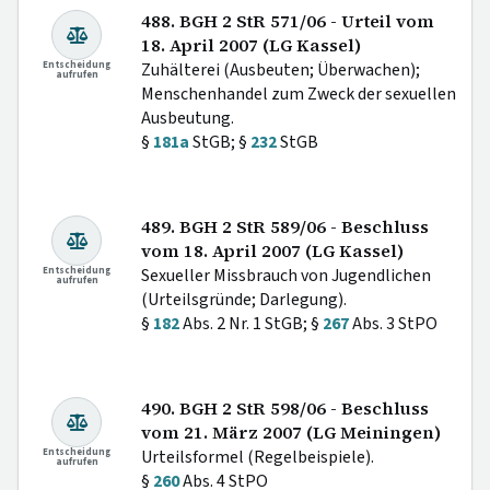
488. BGH 2 StR 571/06 - Urteil vom
18. April 2007 (LG Kassel)
Entscheidung
Zuhälterei (Ausbeuten; Überwachen);
aufrufen
Menschenhandel zum Zweck der sexuellen
Ausbeutung.
§
181a
StGB; §
232
StGB
489. BGH 2 StR 589/06 - Beschluss
vom 18. April 2007 (LG Kassel)
Entscheidung
Sexueller Missbrauch von Jugendlichen
aufrufen
(Urteilsgründe; Darlegung).
§
182
Abs. 2 Nr. 1 StGB; §
267
Abs. 3 StPO
490. BGH 2 StR 598/06 - Beschluss
vom 21. März 2007 (LG Meiningen)
Entscheidung
Urteilsformel (Regelbeispiele).
aufrufen
§
260
Abs. 4 StPO