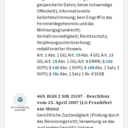
gespeicherte Daten; keine notwendige
Offenheit); informationelle
Selbstbestimmung; kein Eingriff in das
Fernmeldegeheimnis und das
Wohnungsgrundrecht;
Verhältnismäßigkeit; Rechtsschutz;
Verjährungsunterbrechung;
redaktioneller Hinweis.
Art.
2
Abs. 1 GG; Art.
19
Abs. 4 GG; Art.
13
GG; Art.
10
Abs. 1 GG; Art.
8
EMRK; §
102
StPO; §
105
Abs. 1 StPO; §
169
Abs. 1 Satz 2
StPO; §
78c
Abs. 1 Satz 1 Nr. 4 StGB
469. BGH 2 StR 25/07 - Beschluss
vom 25. April 2007 (LG Frankfurt
Entscheidung
am Main)
aufrufen
Gerichtliche Zuständigkeit (Prüfung durch
das Revisionsgericht; Verweisung an das
zuständige Gericht); Untreue