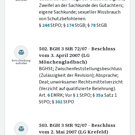
aufrufen
Zweifel an der Sachkunde des Gutachters;
eigene Sachkunde; sexueller Missbrauch
von Schutzbefohlenen.
§
244
StPO; §
174
StGB; §
78
StGB
502. BGH 3 StR 72/07 - Beschluss
vom 3. April 2007 (LG
Entscheidung
Mönchengladbach)
aufrufen
BGHSt; Zwischenfeststellungsbeschluss
(Zulässigkeit der Revision); Absprache;
Deal; unwirksamer Rechtsmittelverzicht
(Verzicht auf qualifizierte Belehrung).
Art.
6
EMRK; Vor §
1
StPO; §
35a
Satz 1
StPO; §
302
StPO
503. BGH 3 StR 92/07 - Beschluss
vom 2. Mai 2007 (LG Krefeld)