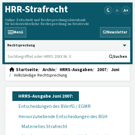
HRR
-Strafrecht
A-
A+
Online-Zeitschrift und Rechtsprechungsdatenbank
für höchstrichterliche Rechtsprechung im Strafrecht
Menü
Newsletter
HRRS durchsuchen
Suchen
Startseite
Archiv
HRRS-Ausgaben
2007
Juni
Vollständige Rechtsprechung
HRRS-Ausgabe Juni 2007:
Entscheidungen des BVerfG / EGMR
Hervorzuhebende Entscheidungen des BGH
Materielles Strafrecht