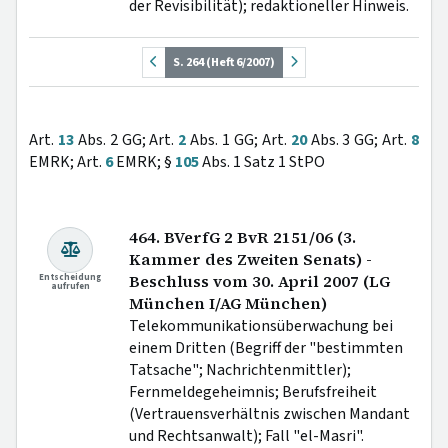
der Revisibilität); redaktioneller Hinweis.
S. 264 (Heft 6/2007)
Art.
13
Abs. 2 GG; Art.
2
Abs. 1 GG; Art.
20
Abs. 3 GG; Art.
8
EMRK; Art.
6
EMRK; §
105
Abs. 1 Satz 1 StPO
464. BVerfG 2 BvR 2151/06 (3.
Kammer des Zweiten Senats) -
Entscheidung
Beschluss vom 30. April 2007 (LG
aufrufen
München I/AG München)
Telekommunikationsüberwachung bei
einem Dritten (Begriff der "bestimmten
Tatsache"; Nachrichtenmittler);
Fernmeldegeheimnis; Berufsfreiheit
(Vertrauensverhältnis zwischen Mandant
und Rechtsanwalt); Fall "el-Masri".