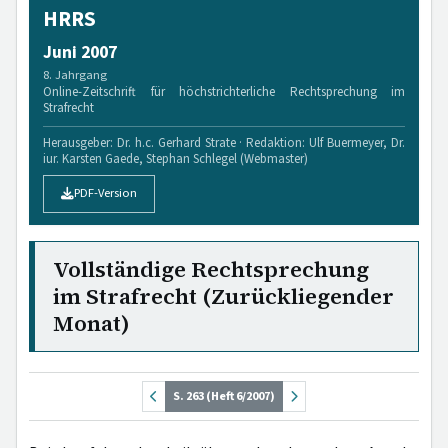
HRRS
Juni 2007
8. Jahrgang
Online-Zeitschrift für höchstrichterliche Rechtsprechung im
Strafrecht
Herausgeber: Dr. h.c. Gerhard Strate · Redaktion: Ulf Buermeyer, Dr.
iur. Karsten Gaede, Stephan Schlegel (Webmaster)
PDF-Version
Vollständige Rechtsprechung
im Strafrecht (Zurückliegender
Monat)
S. 263 (Heft 6/2007)