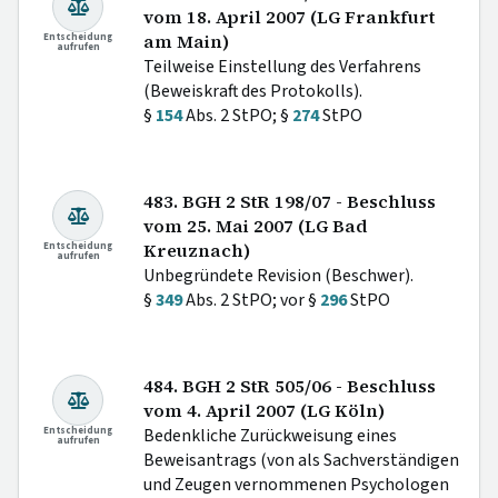
vom 18. April 2007 (LG Frankfurt
Entscheidung
am Main)
aufrufen
Teilweise Einstellung des Verfahrens
(Beweiskraft des Protokolls).
§
154
Abs. 2 StPO; §
274
StPO
483. BGH 2 StR 198/07 - Beschluss
vom 25. Mai 2007 (LG Bad
Entscheidung
Kreuznach)
aufrufen
Unbegründete Revision (Beschwer).
§
349
Abs. 2 StPO; vor §
296
StPO
484. BGH 2 StR 505/06 - Beschluss
vom 4. April 2007 (LG Köln)
Entscheidung
Bedenkliche Zurückweisung eines
aufrufen
Beweisantrags (von als Sachverständigen
und Zeugen vernommenen Psychologen