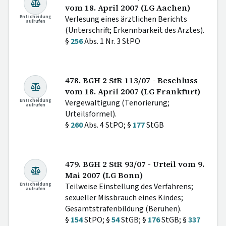
vom 18. April 2007 (LG Aachen)
Entscheidung
Verlesung eines ärztlichen Berichts
aufrufen
(Unterschrift; Erkennbarkeit des Arztes).
§
256
Abs. 1 Nr. 3 StPO
478. BGH 2 StR 113/07 - Beschluss
vom 18. April 2007 (LG Frankfurt)
Entscheidung
Vergewaltigung (Tenorierung;
aufrufen
Urteilsformel).
§
260
Abs. 4 StPO; §
177
StGB
479. BGH 2 StR 93/07 - Urteil vom 9.
Mai 2007 (LG Bonn)
Entscheidung
Teilweise Einstellung des Verfahrens;
aufrufen
sexueller Missbrauch eines Kindes;
Gesamtstrafenbildung (Beruhen).
§
154
StPO; §
54
StGB; §
176
StGB; §
337