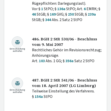
Rügepflichten: Darlegungslast).
Vor §
1
StPO; §
136a
StPO; Art.
6
EMRK; §
46
StGB; §
169
GVG; §
250
StGB; §
239a
StGB; §
344
Abs. 2 Satz 2 StPO
486. BGH 2 StR 530/06 - Beschluss
vom 9. Mai 2007
Entscheidung
Rechtliches Gehör im Revisionsrechtzug;
aufrufen
Anhörungsrüge.
Art.
103
Abs. 1 GG; §
356a
Satz 2 StPO
487. BGH 2 StR 541/06 - Beschluss
vom 18. April 2007 (LG Limburg)
Entscheidung
Teilweise Einstellung des Verfahrens.
aufrufen
§
154a
StPO