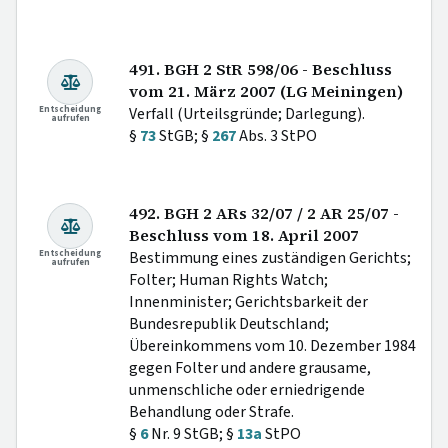
491. BGH 2 StR 598/06 - Beschluss
vom 21. März 2007 (LG Meiningen)
Entscheidung
Verfall (Urteilsgründe; Darlegung).
aufrufen
§
73
StGB; §
267
Abs. 3 StPO
492. BGH 2 ARs 32/07 / 2 AR 25/07 -
Beschluss vom 18. April 2007
Entscheidung
Bestimmung eines zuständigen Gerichts;
aufrufen
Folter; Human Rights Watch;
Innenminister; Gerichtsbarkeit der
Bundesrepublik Deutschland;
Übereinkommens vom 10. Dezember 1984
gegen Folter und andere grausame,
unmenschliche oder erniedrigende
Behandlung oder Strafe.
§
6
Nr. 9 StGB; §
13a
StPO