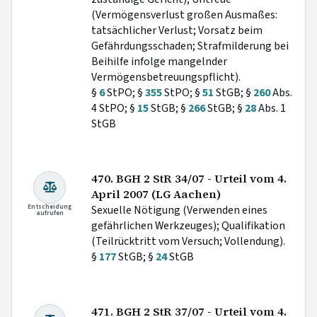
(Vermögensverlust großen Ausmaßes:
tatsächlicher Verlust; Vorsatz beim
Gefährdungsschaden; Strafmilderung bei
Beihilfe infolge mangelnder
Vermögensbetreuungspflicht).
§
6
StPO; §
355
StPO; §
51
StGB; §
260
Abs.
4 StPO; §
15
StGB; §
266
StGB; §
28
Abs. 1
StGB
470. BGH 2 StR 34/07 - Urteil vom 4.
April 2007 (LG Aachen)
Entscheidung
Sexuelle Nötigung (Verwenden eines
aufrufen
gefährlichen Werkzeuges); Qualifikation
(Teilrücktritt vom Versuch; Vollendung).
§
177
StGB; §
24
StGB
471. BGH 2 StR 37/07 - Urteil vom 4.