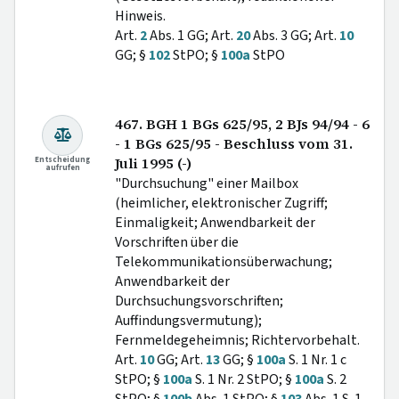
Hinweis.
Art.
2
Abs. 1 GG; Art.
20
Abs. 3 GG; Art.
10
GG; §
102
StPO; §
100a
StPO
467. BGH 1 BGs 625/95, 2 BJs 94/94 - 6
- 1 BGs 625/95 - Beschluss vom 31.
Entscheidung
Juli 1995 (-)
aufrufen
"Durchsuchung" einer Mailbox
(heimlicher, elektronischer Zugriff;
Einmaligkeit; Anwendbarkeit der
Vorschriften über die
Telekommunikationsüberwachung;
Anwendbarkeit der
Durchsuchungsvorschriften;
Auffindungsvermutung);
Fernmeldegeheimnis; Richtervorbehalt.
Art.
10
GG; Art.
13
GG; §
100a
S. 1 Nr. 1 c
StPO; §
100a
S. 1 Nr. 2 StPO; §
100a
S. 2
StPO; §
100b
Abs. 1 StPO; §
103
Abs. 1 S. 1