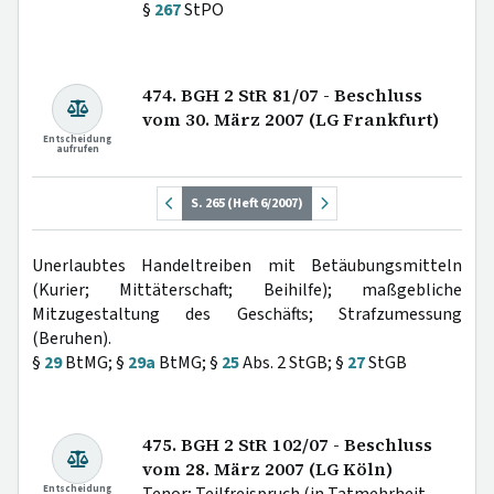
§
267
StPO
474. BGH 2 StR 81/07 - Beschluss
vom 30. März 2007 (LG Frankfurt)
Entscheidung
aufrufen
S. 265 (Heft 6/2007)
Unerlaubtes Handeltreiben mit Betäubungsmitteln
(Kurier; Mittäterschaft; Beihilfe); maßgebliche
Mitzugestaltung des Geschäfts; Strafzumessung
(Beruhen).
§
29
BtMG; §
29a
BtMG; §
25
Abs. 2 StGB; §
27
StGB
475. BGH 2 StR 102/07 - Beschluss
vom 28. März 2007 (LG Köln)
Entscheidung