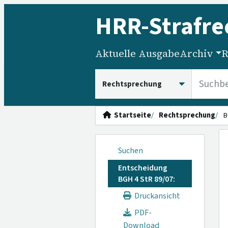
HRR
-Strafre
Aktuelle Ausgabe
Archiv
R
HRRS durchsuchen
Startseite
Rechtsprechung
B
Suchen
Entscheidung
BGH 4 StR 89/07:
Druckansicht
PDF-
Download