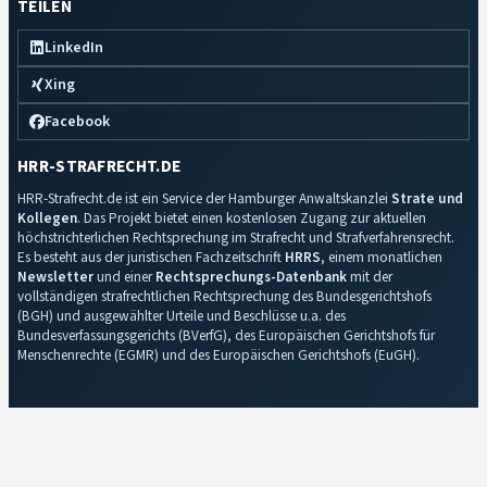
TEILEN
LinkedIn
Xing
Facebook
HRR-STRAFRECHT.DE
HRR-Strafrecht.de ist ein Service der Hamburger Anwaltskanzlei
Strate und
Kollegen
. Das Projekt bietet einen kostenlosen Zugang zur aktuellen
höchstrichterlichen Rechtsprechung im Strafrecht und Strafverfahrensrecht.
Es besteht aus der juristischen Fachzeitschrift
HRRS
, einem monatlichen
Newsletter
und einer
Rechtsprechungs-Datenbank
mit der
vollständigen strafrechtlichen Rechtsprechung des Bundesgerichtshofs
(BGH) und ausgewählter Urteile und Beschlüsse u.a. des
Bundesverfassungsgerichts (BVerfG), des Europäischen Gerichtshofs für
Menschenrechte (EGMR) und des Europäischen Gerichtshofs (EuGH).
Impressum
·
Datenschutz