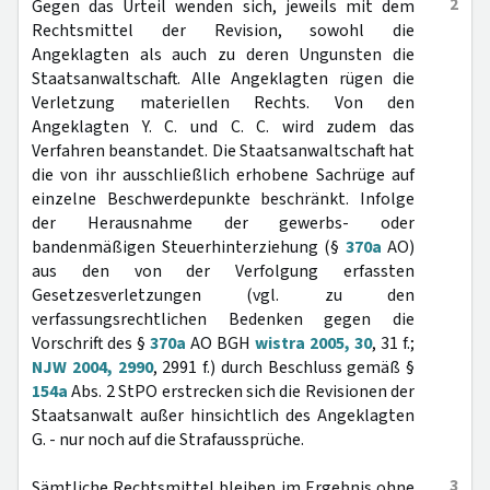
2
Gegen das Urteil wenden sich, jeweils mit dem
Rechtsmittel der Revision, sowohl die
Angeklagten als auch zu deren Ungunsten die
Staatsanwaltschaft. Alle Angeklagten rügen die
Verletzung materiellen Rechts. Von den
Angeklagten Y. C. und C. C. wird zudem das
Verfahren beanstandet. Die Staatsanwaltschaft hat
die von ihr ausschließlich erhobene Sachrüge auf
einzelne Beschwerdepunkte beschränkt. Infolge
der Herausnahme der gewerbs- oder
bandenmäßigen Steuerhinterziehung (§
370a
AO)
aus den von der Verfolgung erfassten
Gesetzesverletzungen (vgl. zu den
verfassungsrechtlichen Bedenken gegen die
Vorschrift des §
370a
AO BGH
wistra 2005, 30
, 31 f.;
NJW 2004, 2990
, 2991 f.) durch Beschluss gemäß §
154a
Abs. 2 StPO erstrecken sich die Revisionen der
Staatsanwalt außer hinsichtlich des Angeklagten
G. - nur noch auf die Strafaussprüche.
3
Sämtliche Rechtsmittel bleiben im Ergebnis ohne