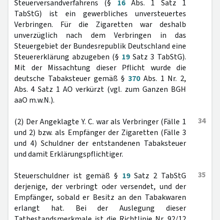
Steuerversandverfahrens (§
16
Abs. 1 Satz 1
TabStG) ist ein gewerbliches unversteuertes
Verbringen. Für die Zigaretten war deshalb
unverzüglich nach dem Verbringen in das
Steuergebiet der Bundesrepublik Deutschland eine
Steuererklärung abzugeben (§
19
Satz 3 TabStG).
Mit der Missachtung dieser Pflicht wurde die
deutsche Tabaksteuer gemäß §
370
Abs. 1 Nr. 2,
Abs. 4 Satz 1 AO verkürzt (vgl. zum Ganzen BGH
aaO m.w.N.).
34
(2) Der Angeklagte Y. C. war als Verbringer (Fälle 1
und 2) bzw. als Empfänger der Zigaretten (Fälle 3
und 4) Schuldner der entstandenen Tabaksteuer
und damit Erklärungspflichtiger.
35
Steuerschuldner ist gemäß §
19
Satz 2 TabStG
derjenige, der verbringt oder versendet, und der
Empfänger, sobald er Besitz an den Tabakwaren
erlangt hat. Bei der Auslegung dieser
Tatbestandsmerkmale ist die Richtlinie Nr. 92/12