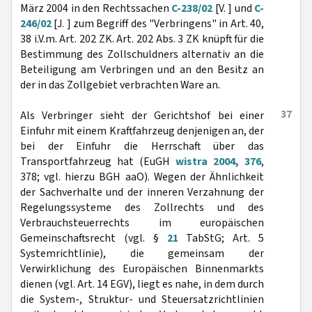
März 2004 in den Rechtssachen
C-238/02
[V. ] und
C-
246/02
[J. ] zum Begriff des "Verbringens" in Art. 40,
38 i.V.m. Art. 202 ZK. Art. 202 Abs. 3 ZK knüpft für die
Bestimmung des Zollschuldners alternativ an die
Beteiligung am Verbringen und an den Besitz an
der in das Zollgebiet verbrachten Ware an.
37
Als Verbringer sieht der Gerichtshof bei einer
Einfuhr mit einem Kraftfahrzeug denjenigen an, der
bei der Einfuhr die Herrschaft über das
Transportfahrzeug hat (EuGH
wistra 2004, 376
,
378; vgl. hierzu BGH aaO). Wegen der Ähnlichkeit
der Sachverhalte und der inneren Verzahnung der
Regelungssysteme des Zollrechts und des
Verbrauchsteuerrechts im europäischen
Gemeinschaftsrecht (vgl. §
21
TabStG; Art. 5
Systemrichtlinie), die gemeinsam der
Verwirklichung des Europäischen Binnenmarkts
dienen (vgl. Art. 14 EGV), liegt es nahe, in dem durch
die System-, Struktur- und Steuersatzrichtlinien