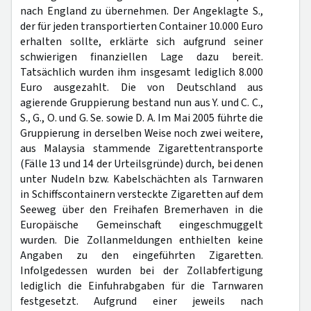
nach England zu übernehmen. Der Angeklagte S.,
der für jeden transportierten Container 10.000 Euro
erhalten sollte, erklärte sich aufgrund seiner
schwierigen finanziellen Lage dazu bereit.
Tatsächlich wurden ihm insgesamt lediglich 8.000
Euro ausgezahlt. Die von Deutschland aus
agierende Gruppierung bestand nun aus Y. und C. C.,
S., G., O. und G. Se. sowie D. A. Im Mai 2005 führte die
Gruppierung in derselben Weise noch zwei weitere,
aus Malaysia stammende Zigarettentransporte
(Fälle 13 und 14 der Urteilsgründe) durch, bei denen
unter Nudeln bzw. Kabelschächten als Tarnwaren
in Schiffscontainern versteckte Zigaretten auf dem
Seeweg über den Freihafen Bremerhaven in die
Europäische Gemeinschaft eingeschmuggelt
wurden. Die Zollanmeldungen enthielten keine
Angaben zu den eingeführten Zigaretten.
Infolgedessen wurden bei der Zollabfertigung
lediglich die Einfuhrabgaben für die Tarnwaren
festgesetzt. Aufgrund einer jeweils nach