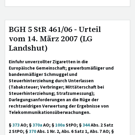
BGH 5 StR 461/06 - Urteil
vom 14. März 2007 (LG
Landshut)
Einfuhr unverzollter Zigaretten in die
Europäische Gemeinschaft; gewerbsmäßiger und
bandenmäßiger Schmuggel und
Steuerhinterziehung durch Unterlassen
(Tabaksteuer; Verbringer; Mittäterschaft bei
Steuerhinterziehung; Strafzumessung);
Darlegungsanforderungen an die Rüge der
rechtswidrigen Verwertung der Ergebnisse von
Telekommunikationsüberwachungen.
§
373
AO; §
370a
AO; §
100a
StPO; §
344
Abs. 2 Satz
2 StPO; §
370
Abs. 1 Nr. 2, Abs. 6 Satz 1, Abs. 7 AO; §