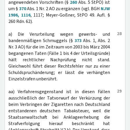
angewendeten Vorschriften (§
260
Abs. 5 StPO) ist
um §
370
Abs. 1 Nr. 2 AO zu ergänzen (vgl. BGH
NJW
1986, 1116
, 1117; Meyer-Goßner, StPO 49. Aufl. §
260 Rdn. 62).
28
a) Die Verurteilung wegen gewerbs- und
bandenmäßigen Schmuggels (§
373
Abs. 1, Abs. 2
Nr. 3 AO) für die im Zeitraum von 2003 bis März 2004
begangenen Taten (Fälle 1 bis 4 der Urteilsgründe)
hält rechtlicher Nachprüfung nicht stand.
Gleichwohl führt dieser Rechtsfehler nur zu einer
Schuldspruchänderung; er lässt die verhängten
Einzelstrafen unberührt.
29
aa) Verfahrensgegenstand ist in diesen Fällen
ausschließlich der Tatvorwurf der Verkürzung der
beim Verbringen der Zigaretten nach Deutschland
entstandenen deutschen Tabaksteuer, weil die
Staatsanwaltschaft bei Anklageerhebung die
Strafverfolgung hierauf beschränkt hat