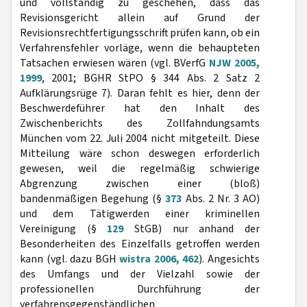
und vollständig zu geschehen, dass das
Revisionsgericht allein auf Grund der
Revisionsrechtfertigungsschrift prüfen kann, ob ein
Verfahrensfehler vorläge, wenn die behaupteten
Tatsachen erwiesen wären (vgl. BVerfG
NJW 2005,
1999
, 2001; BGHR StPO § 344 Abs. 2 Satz 2
Aufklärungsrüge 7). Daran fehlt es hier, denn der
Beschwerdeführer hat den Inhalt des
Zwischenberichts des Zollfahndungsamts
München vom 22. Juli 2004 nicht mitgeteilt. Diese
Mitteilung wäre schon deswegen erforderlich
gewesen, weil die regelmäßig schwierige
Abgrenzung zwischen einer (bloß)
bandenmäßigen Begehung (§
373
Abs. 2 Nr. 3 AO)
und dem Tätigwerden einer kriminellen
Vereinigung (§
129
StGB) nur anhand der
Besonderheiten des Einzelfalls getroffen werden
kann (vgl. dazu BGH
wistra 2006, 462
). Angesichts
des Umfangs und der Vielzahl sowie der
professionellen Durchführung der
verfahrensgegenständlichen