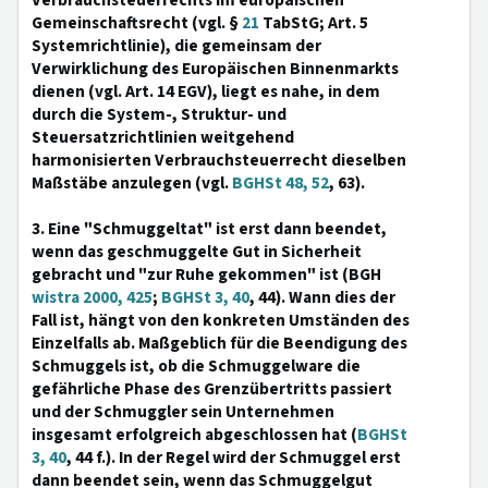
Verbrauchsteuerrechts im europäischen
Gemeinschaftsrecht (vgl. §
21
TabStG; Art. 5
Systemrichtlinie), die gemeinsam der
Verwirklichung des Europäischen Binnenmarkts
dienen (vgl. Art. 14 EGV), liegt es nahe, in dem
durch die System-, Struktur- und
Steuersatzrichtlinien weitgehend
harmonisierten Verbrauchsteuerrecht dieselben
Maßstäbe anzulegen (vgl.
BGHSt 48, 52
, 63).
3. Eine "Schmuggeltat" ist erst dann beendet,
wenn das geschmuggelte Gut in Sicherheit
gebracht und "zur Ruhe gekommen" ist (BGH
wistra 2000, 425
;
BGHSt 3, 40
, 44). Wann dies der
Fall ist, hängt von den konkreten Umständen des
Einzelfalls ab. Maßgeblich für die Beendigung des
Schmuggels ist, ob die Schmuggelware die
gefährliche Phase des Grenzübertritts passiert
und der Schmuggler sein Unternehmen
insgesamt erfolgreich abgeschlossen hat (
BGHSt
3, 40
, 44 f.). In der Regel wird der Schmuggel erst
dann beendet sein, wenn das Schmuggelgut