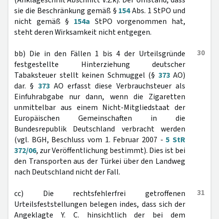
(Anklageschrift Abschnitt V.2.k). Der Umstand, dass
sie die Beschränkung gemäß §
154
Abs. 1 StPO und
nicht gemäß §
154a
StPO vorgenommen hat,
steht deren Wirksamkeit nicht entgegen.
30
bb) Die in den Fällen 1 bis 4 der Urteilsgründe
festgestellte Hinterziehung deutscher
Tabaksteuer stellt keinen Schmuggel (§
373
AO)
dar. §
373
AO erfasst diese Verbrauchsteuer als
Einfuhrabgabe nur dann, wenn die Zigaretten
unmittelbar aus einem Nicht-Mitgliedstaat der
Europäischen Gemeinschaften in die
Bundesrepublik Deutschland verbracht werden
(vgl. BGH, Beschluss vom 1. Februar 2007 -
5 StR
372/06
, zur Veröffentlichung bestimmt). Dies ist bei
den Transporten aus der Türkei über den Landweg
nach Deutschland nicht der Fall.
31
cc) Die rechtsfehlerfrei getroffenen
Urteilsfeststellungen belegen indes, dass sich der
Angeklagte Y. C. hinsichtlich der bei dem