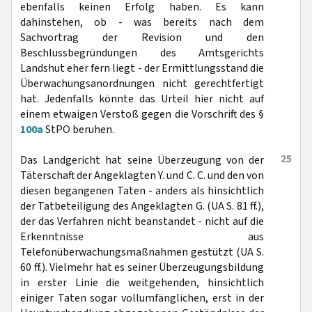
ebenfalls keinen Erfolg haben. Es kann
dahinstehen, ob - was bereits nach dem
Sachvortrag der Revision und den
Beschlussbegründungen des Amtsgerichts
Landshut eher fern liegt - der Ermittlungsstand die
Überwachungsanordnungen nicht gerechtfertigt
hat. Jedenfalls könnte das Urteil hier nicht auf
einem etwaigen Verstoß gegen die Vorschrift des §
100a
StPO beruhen.
25
Das Landgericht hat seine Überzeugung von der
Täterschaft der Angeklagten Y. und C. C. und den von
diesen begangenen Taten - anders als hinsichtlich
der Tatbeteiligung des Angeklagten G. (UA S. 81 ff.),
der das Verfahren nicht beanstandet - nicht auf die
Erkenntnisse aus
Telefonüberwachungsmaßnahmen gestützt (UA S.
60 ff.). Vielmehr hat es seiner Überzeugungsbildung
in erster Linie die weitgehenden, hinsichtlich
einiger Taten sogar vollumfänglichen, erst in der