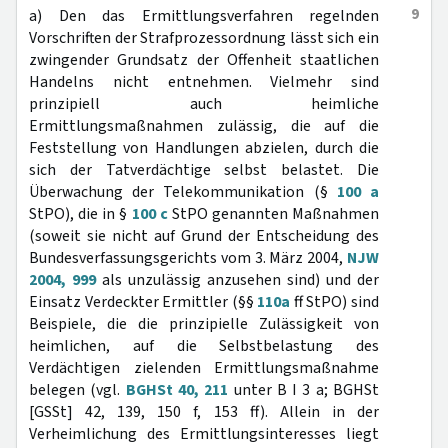
9
a) Den das Ermittlungsverfahren regelnden
Vorschriften der Strafprozessordnung lässt sich ein
zwingender Grundsatz der Offenheit staatlichen
Handelns nicht entnehmen. Vielmehr sind
prinzipiell auch heimliche
Ermittlungsmaßnahmen zulässig, die auf die
Feststellung von Handlungen abzielen, durch die
sich der Tatverdächtige selbst belastet. Die
Überwachung der Telekommunikation (§
100 a
StPO), die in §
100 c
StPO genannten Maßnahmen
(soweit sie nicht auf Grund der Entscheidung des
Bundesverfassungsgerichts vom 3. März 2004,
NJW
2004, 999
als unzulässig anzusehen sind) und der
Einsatz Verdeckter Ermittler (§§
110a
ff StPO) sind
Beispiele, die die prinzipielle Zulässigkeit von
heimlichen, auf die Selbstbelastung des
Verdächtigen zielenden Ermittlungsmaßnahme
belegen (vgl.
BGHSt 40, 211
unter B I 3 a; BGHSt
[GSSt] 42, 139, 150 f, 153 ff). Allein in der
Verheimlichung des Ermittlungsinteresses liegt