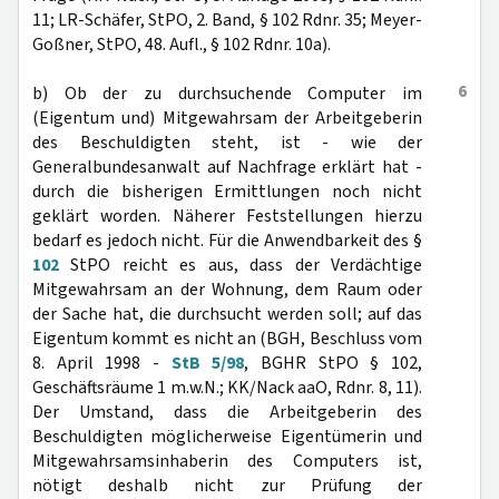
11; LR-Schäfer, StPO, 2. Band, § 102 Rdnr. 35; Meyer-
Goßner, StPO, 48. Aufl., § 102 Rdnr. 10a).
6
b) Ob der zu durchsuchende Computer im
(Eigentum und) Mitgewahrsam der Arbeitgeberin
des Beschuldigten steht, ist - wie der
Generalbundesanwalt auf Nachfrage erklärt hat -
durch die bisherigen Ermittlungen noch nicht
geklärt worden. Näherer Feststellungen hierzu
bedarf es jedoch nicht. Für die Anwendbarkeit des §
102
StPO reicht es aus, dass der Verdächtige
Mitgewahrsam an der Wohnung, dem Raum oder
der Sache hat, die durchsucht werden soll; auf das
Eigentum kommt es nicht an (BGH, Beschluss vom
8. April 1998 -
StB 5/98
, BGHR StPO § 102,
Geschäftsräume 1 m.w.N.; KK/Nack aaO, Rdnr. 8, 11).
Der Umstand, dass die Arbeitgeberin des
Beschuldigten möglicherweise Eigentümerin und
Mitgewahrsamsinhaberin des Computers ist,
nötigt deshalb nicht zur Prüfung der