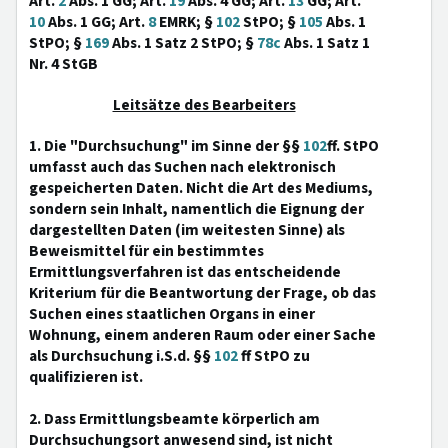
Art.
2
Abs. 1 GG; Art.
19
Abs. 4 GG; Art.
13
GG; Art.
10
Abs. 1 GG; Art.
8
EMRK; §
102
StPO; §
105
Abs. 1
StPO; §
169
Abs. 1 Satz 2 StPO; §
78c
Abs. 1 Satz 1
Nr. 4 StGB
Leitsätze des Bearbeiters
1. Die "Durchsuchung" im Sinne der §§
102
ff. StPO
umfasst auch das Suchen nach elektronisch
gespeicherten Daten. Nicht die Art des Mediums,
sondern sein Inhalt, namentlich die Eignung der
dargestellten Daten (im weitesten Sinne) als
Beweismittel für ein bestimmtes
Ermittlungsverfahren ist das entscheidende
Kriterium für die Beantwortung der Frage, ob das
Suchen eines staatlichen Organs in einer
Wohnung, einem anderen Raum oder einer Sache
als Durchsuchung i.S.d. §§
102
ff StPO zu
qualifizieren ist.
2. Dass Ermittlungsbeamte körperlich am
Durchsuchungsort anwesend sind, ist nicht