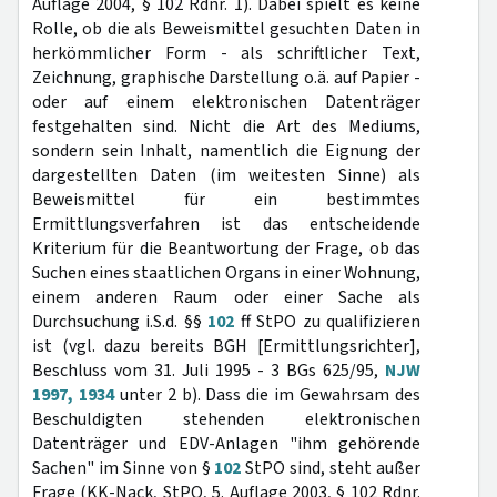
Auflage 2004, § 102 Rdnr. 1). Dabei spielt es keine
Rolle, ob die als Beweismittel gesuchten Daten in
herkömmlicher Form - als schriftlicher Text,
Zeichnung, graphische Darstellung o.ä. auf Papier -
oder auf einem elektronischen Datenträger
festgehalten sind. Nicht die Art des Mediums,
sondern sein Inhalt, namentlich die Eignung der
dargestellten Daten (im weitesten Sinne) als
Beweismittel für ein bestimmtes
Ermittlungsverfahren ist das entscheidende
Kriterium für die Beantwortung der Frage, ob das
Suchen eines staatlichen Organs in einer Wohnung,
einem anderen Raum oder einer Sache als
Durchsuchung i.S.d. §§
102
ff StPO zu qualifizieren
ist (vgl. dazu bereits BGH [Ermittlungsrichter],
Beschluss vom 31. Juli 1995 - 3 BGs 625/95,
NJW
1997, 1934
unter 2 b). Dass die im Gewahrsam des
Beschuldigten stehenden elektronischen
Datenträger und EDV-Anlagen "ihm gehörende
Sachen" im Sinne von §
102
StPO sind, steht außer
Frage (KK-Nack, StPO, 5. Auflage 2003, § 102 Rdnr.