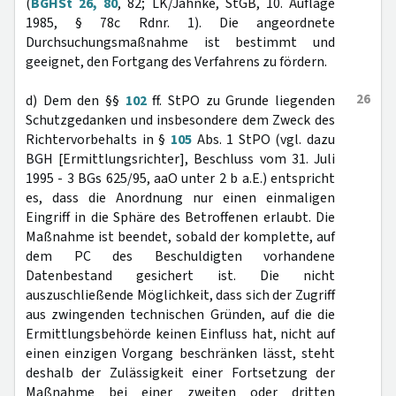
(
BGHSt 26, 80
, 82; LK/Jähnke, StGB, 10. Auflage
1985, § 78c Rdnr. 1). Die angeordnete
Durchsuchungsmaßnahme ist bestimmt und
geeignet, den Fortgang des Verfahrens zu fördern.
26
d) Dem den §§
102
ff. StPO zu Grunde liegenden
Schutzgedanken und insbesondere dem Zweck des
Richtervorbehalts in §
105
Abs. 1 StPO (vgl. dazu
BGH [Ermittlungsrichter], Beschluss vom 31. Juli
1995 - 3 BGs 625/95, aaO unter 2 b a.E.) entspricht
es, dass die Anordnung nur einen einmaligen
Eingriff in die Sphäre des Betroffenen erlaubt. Die
Maßnahme ist beendet, sobald der komplette, auf
dem PC des Beschuldigten vorhandene
Datenbestand gesichert ist. Die nicht
auszuschließende Möglichkeit, dass sich der Zugriff
aus zwingenden technischen Gründen, auf die die
Ermittlungsbehörde keinen Einfluss hat, nicht auf
einen einzigen Vorgang beschränken lässt, steht
deshalb der Zulässigkeit einer Fortsetzung der
Maßnahme bei einer zweiten oder dritten