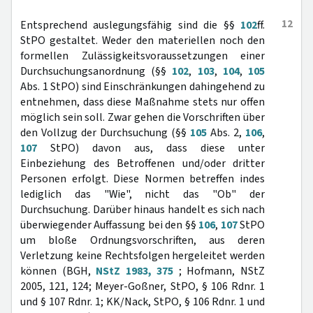
12
Entsprechend auslegungsfähig sind die §§
102
ff.
StPO gestaltet. Weder den materiellen noch den
formellen Zulässigkeitsvoraussetzungen einer
Durchsuchungsanordnung (§§
102
,
103
,
104
,
105
Abs. 1 StPO) sind Einschränkungen dahingehend zu
entnehmen, dass diese Maßnahme stets nur offen
möglich sein soll. Zwar gehen die Vorschriften über
den Vollzug der Durchsuchung (§§
105
Abs. 2,
106
,
107
StPO) davon aus, dass diese unter
Einbeziehung des Betroffenen und/oder dritter
Personen erfolgt. Diese Normen betreffen indes
lediglich das "Wie", nicht das "Ob" der
Durchsuchung. Darüber hinaus handelt es sich nach
überwiegender Auffassung bei den §§
106
,
107
StPO
um bloße Ordnungsvorschriften, aus deren
Verletzung keine Rechtsfolgen hergeleitet werden
können (BGH,
NStZ 1983, 375
; Hofmann, NStZ
2005, 121, 124; Meyer-Goßner, StPO, § 106 Rdnr. 1
und § 107 Rdnr. 1; KK/Nack, StPO, § 106 Rdnr. 1 und