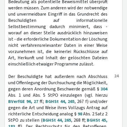
Bedeutung als potentielle Beweismittel überprüft
werden müssen. Zum anderen wird der notwendige
und unvermeidbare Eingriff in das Grundrecht des
Beschuldigten auf informationelle
Selbstbestimmung dadurch minimiert, dass -
worauf an dieser Stelle ausdrücklich hinzuweisen
ist - die erforderliche Dokumentation der Löschung
nicht verfahrensrelevanter Daten in einer Weise
vorzunehmen ist, die keinerlei Rückschlüsse auf
Art, Herkunft und Inhalt der gelöschten Dateien
einschließlich etwaiger Programme zulässt.
24
Der Beschuldigte hat außerdem nach Abschluss
und Offenlegung der Durchsuchung die Möglichkeit,
gegen deren Anordnung Beschwerde gemäß §
304
Abs. 1 und Abs. 5 StPO einzulegen (vgl. hierzu
BVerfGE 96, 27
ff.;
BGHSt 44, 265
, 267 f) und/oder
gegen die Art und Weise ihres Vollzugs Antrag auf
richterliche Entscheidung analog §
98
Abs. 2 Satz 2
StPO zu stellen (
BGHSt 44, 265
, 268 ff;
BGHSt 45,
183
ff). Der Rechtsschutz für den Betroffenen,