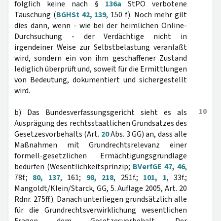
folglich keine nach §
136a
StPO verbotene
Täuschung (
BGHSt 42, 139
, 150 f). Noch mehr gilt
dies dann, wenn - wie bei der heimlichen Online-
Durchsuchung - der Verdächtige nicht in
irgendeiner Weise zur Selbstbelastung veranlaßt
wird, sondern ein von ihm geschaffener Zustand
lediglich überprüft und, soweit für die Ermittlungen
von Bedeutung, dokumentiert und sichergestellt
wird.
10
b) Das Bundesverfassungsgericht sieht es als
Ausprägung des rechtsstaatlichen Grundsatzes des
Gesetzesvorbehalts (Art.
20
Abs. 3 GG) an, dass alle
Maßnahmen mit Grundrechtsrelevanz einer
formell-gesetzlichen Ermächtigungsgrundlage
bedürfen (Wesentlichkeitsprinzip;
BVerfGE 47, 46
,
78f.;
80, 137
, 161;
98, 218
, 251f.;
101, 1
, 33f.;
Mangoldt/Klein/Starck, GG, 5. Auflage 2005, Art. 20
Rdnr. 275ff.). Danach unterliegen grundsätzlich alle
für die Grundrechtsverwirklichung wesentlichen