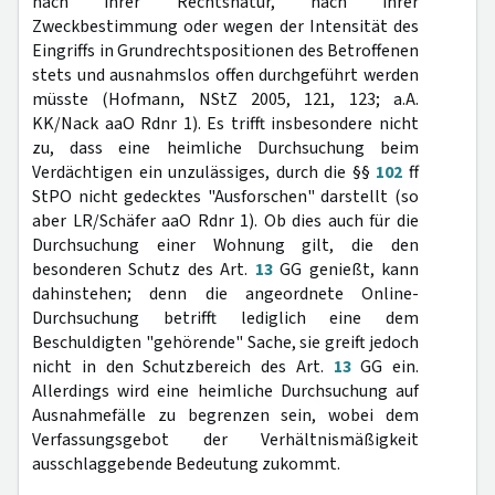
nach ihrer Rechtsnatur, nach ihrer
Zweckbestimmung oder wegen der Intensität des
Eingriffs in Grundrechtspositionen des Betroffenen
stets und ausnahmslos offen durchgeführt werden
müsste (Hofmann, NStZ 2005, 121, 123; a.A.
KK/Nack aaO Rdnr 1). Es trifft insbesondere nicht
zu, dass eine heimliche Durchsuchung beim
Verdächtigen ein unzulässiges, durch die §§
102
ff
StPO nicht gedecktes "Ausforschen" darstellt (so
aber LR/Schäfer aaO Rdnr 1). Ob dies auch für die
Durchsuchung einer Wohnung gilt, die den
besonderen Schutz des Art.
13
GG genießt, kann
dahinstehen; denn die angeordnete Online-
Durchsuchung betrifft lediglich eine dem
Beschuldigten "gehörende" Sache, sie greift jedoch
nicht in den Schutzbereich des Art.
13
GG ein.
Allerdings wird eine heimliche Durchsuchung auf
Ausnahmefälle zu begrenzen sein, wobei dem
Verfassungsgebot der Verhältnismäßigkeit
ausschlaggebende Bedeutung zukommt.