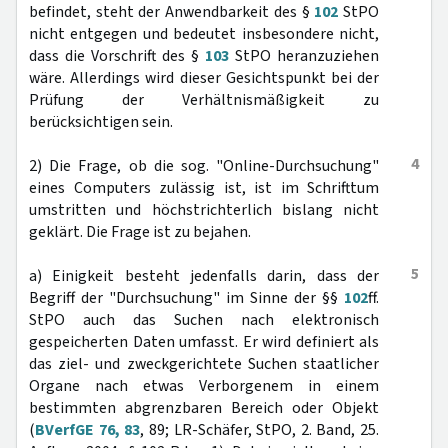
befindet, steht der Anwendbarkeit des §
102
StPO
nicht entgegen und bedeutet insbesondere nicht,
dass die Vorschrift des §
103
StPO heranzuziehen
wäre. Allerdings wird dieser Gesichtspunkt bei der
Prüfung der Verhältnismäßigkeit zu
berücksichtigen sein.
4
2) Die Frage, ob die sog. "Online-Durchsuchung"
eines Computers zulässig ist, ist im Schrifttum
umstritten und höchstrichterlich bislang nicht
geklärt. Die Frage ist zu bejahen.
5
a) Einigkeit besteht jedenfalls darin, dass der
Begriff der "Durchsuchung" im Sinne der §§
102
ff.
StPO auch das Suchen nach elektronisch
gespeicherten Daten umfasst. Er wird definiert als
das ziel- und zweckgerichtete Suchen staatlicher
Organe nach etwas Verborgenem in einem
bestimmten abgrenzbaren Bereich oder Objekt
(
BVerfGE 76, 83
, 89; LR-Schäfer, StPO, 2. Band, 25.