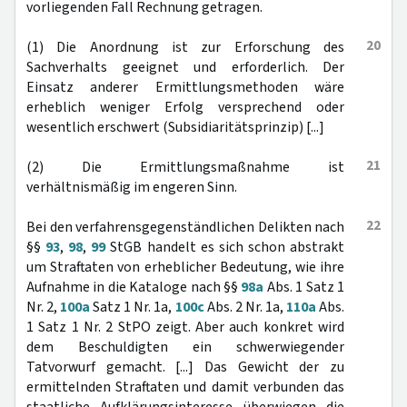
vorliegenden Fall Rechnung getragen.
20
(1) Die Anordnung ist zur Erforschung des
Sachverhalts geeignet und erforderlich. Der
Einsatz anderer Ermittlungsmethoden wäre
erheblich weniger Erfolg versprechend oder
wesentlich erschwert (Subsidiaritätsprinzip) [...]
21
(2) Die Ermittlungsmaßnahme ist
verhältnismäßig im engeren Sinn.
22
Bei den verfahrensgegenständlichen Delikten nach
§§
93
,
98
,
99
StGB handelt es sich schon abstrakt
um Straftaten von erheblicher Bedeutung, wie ihre
Aufnahme in die Kataloge nach §§
98a
Abs. 1 Satz 1
Nr. 2,
100a
Satz 1 Nr. 1a,
100c
Abs. 2 Nr. 1a,
110a
Abs.
1 Satz 1 Nr. 2 StPO zeigt. Aber auch konkret wird
dem Beschuldigten ein schwerwiegender
Tatvorwurf gemacht. [...] Das Gewicht der zu
ermittelnden Straftaten und damit verbunden das