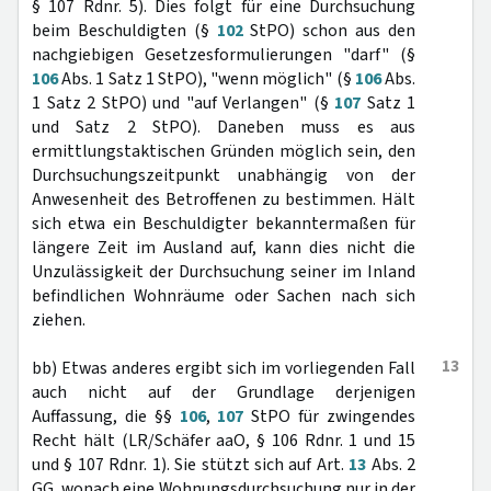
§ 107 Rdnr. 5). Dies folgt für eine Durchsuchung
beim Beschuldigten (§
102
StPO) schon aus den
nachgiebigen Gesetzesformulierungen "darf" (§
106
Abs. 1 Satz 1 StPO), "wenn möglich" (§
106
Abs.
1 Satz 2 StPO) und "auf Verlangen" (§
107
Satz 1
und Satz 2 StPO). Daneben muss es aus
ermittlungstaktischen Gründen möglich sein, den
Durchsuchungszeitpunkt unabhängig von der
Anwesenheit des Betroffenen zu bestimmen. Hält
sich etwa ein Beschuldigter bekanntermaßen für
längere Zeit im Ausland auf, kann dies nicht die
Unzulässigkeit der Durchsuchung seiner im Inland
befindlichen Wohnräume oder Sachen nach sich
ziehen.
13
bb) Etwas anderes ergibt sich im vorliegenden Fall
auch nicht auf der Grundlage derjenigen
Auffassung, die §§
106
,
107
StPO für zwingendes
Recht hält (LR/Schäfer aaO, § 106 Rdnr. 1 und 15
und § 107 Rdnr. 1). Sie stützt sich auf Art.
13
Abs. 2
GG, wonach eine Wohnungsdurchsuchung nur in der