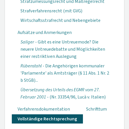
Strafzumessungsrecht und Maßregelrecht
Strafverfahrensrecht (mit GVG)
Wirtschaftsstrafrecht und Nebengebiete
Aufsätze und Anmerkungen
Saliger
- Gibt es eine Untreuemode? Die
neuere Un­treuedebatte und Möglichkeiten
einer restriktiven Aus­legung
Rübenstahl
- Die Angehörigen kommunaler
'Par­lamente' als Amtsträger (§ 11 Abs. 1 Nr. 2
b StGB)...
Übersetzung des Urteils des EGMR vom 27.
Februar 2001
- (Nr. 33354/96, Lucà v. Italien)
Verfahrensdokumen­tation
Schrifttum
Vollständige Rechtsprechung