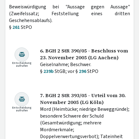
Beweiswürdigung bei "Aussage gegen Aussage"
(Zweifelssatz; Feststellung eines dritten
Geschehensablaufs).
§
261
StPO
6. BGH 2 StR 390/05 - Beschluss vom
23. November 2005 (LG Aachen)
Entscheidung
Geiselnahme; Beschwer.
aufrufen
§
239b
StGB; vor §
296
StPO
7. BGH 2 StR 393/05 - Urteil vom 30.
November 2005 (LG Köln)
Entscheidung
Mord (Heimtücke; niedrige Beweggründe);
aufrufen
besondere Schwere der Schuld
(Gesamtwürdigung; mehrere
Mordmerkmale;
Doppelverwertungsverbot); Tateinheit