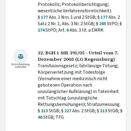
Protokolls; Protokollberichtigung;
wesentliche Verfahrensförmlichkeit).
§
177
Abs. 1 Nrn. 1 und 2 StGB; §
177
Abs. 2
Satz 2 Nr. 1, Abs. 3 Nr. 2 StGB; §
265
StPO; §
274
StPO; Art.
6
Abs. 3 lit. a EMRK
32. BGH 1 StR 391/05 - Urteil vom 7.
Dezember 2005 (LG Regensburg)
Entscheidung
Transfusionsgesetz; fahrlässige Tötung;
aufrufen
Körperverletzung mit Todesfolge
(Vornahme einer medizinisch nicht
gebotenen Operation nach
unzulänglicher Aufklärung) in Tateinheit
mit Totschlag (unzulängliche
Rettungsbemühungen); Strafzumessung.
§
213
StGB; §
227
Abs. 2 StGB; §
213
StGB; §
46
StGB; TFG