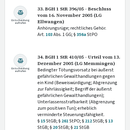
33. BGH 1 StR 396/05 - Beschluss
vom 16. November 2005 (LG
Entscheidung
Ellwangen)
aufrufen
Anhörungsrüge; rechtliches Gehör.
Art.
103
Abs. 1 GG; §
356a
StPO
34. BGH 1 StR 410/05 - Urteil vom 13.
Dezember 2005 (LG Memmingen)
Entscheidung
Bedingter Tötungsvorsatz bei äußerst
aufrufen
gefährlichen Gewalthandlungen gegen
ein Kind (Beweiswürdigung; Abgrenzung
zur Fahrlässigkeit; Begriff der äußerst
gefährlichen Gewalthandlungen);
Unterlassensstrafbarkeit (Abgrenzung
zum positiven Tun); erheblich
verminderte Steuerungsfähigkeit.
§
15
StGB; §
261
StPO; §
212
StGB; §
13
StGB; §
20
StGB; §
21
StGB