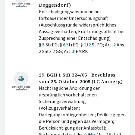
Entscheidung
Deggendorf)
aufrufen
Entschädigungsansprüche bei
fortdauernder Untersuchungshaft
(Ausschlussgründe: widersprüchliches
Aussageverhalten; Erörterungspflicht bei
Zusprechung einer Entschädigung).
§
5
StrEG; §
6
StrEG; §
112
StPO; Art.
2
Abs.
2 Satz 2 GG; Art.
5
EMRK
29. BGH 1 StR 324/05 - Beschluss
vom 25. Oktober 2005 (LG Amberg)
Entscheidung
Nachträgliche Anordnung der
aufrufen
ursprünglich vorbehaltenen
Sicherungsverwahrung
(Vollzugsverhalten;
Darlegungsobliegenheiten; Delikte gegen
die Person und gegen das Vermögen;
Berücksichtigung der Anlasstat);
Sechsmonatsfrist des §
66a
Abs. 2 Satz 1