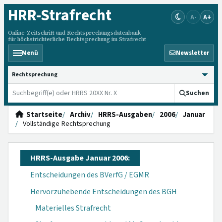
HRR
-Strafrecht
A-
A+
Online-Zeitschrift und Rechtsprechungsdatenbank
für höchstrichterliche Rechtsprechung im Strafrecht
Menü
Newsletter
HRRS durchsuchen
Suchen
Startseite
Archiv
HRRS-Ausgaben
2006
Januar
Vollständige Rechtsprechung
HRRS-Ausgabe Januar 2006:
Entscheidungen des BVerfG / EGMR
Hervorzuhebende Entscheidungen des BGH
Materielles Strafrecht