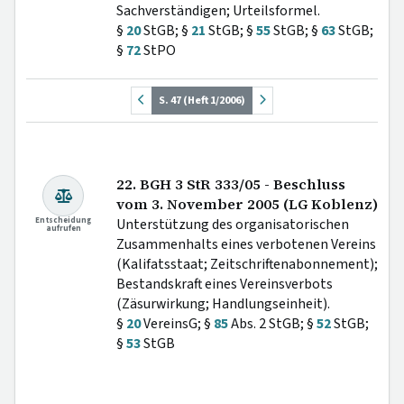
Sachverständigen; Urteilsformel.
§
20
StGB; §
21
StGB; §
55
StGB; §
63
StGB;
§
72
StPO
S. 47 (Heft 1/2006)
22. BGH 3 StR 333/05 - Beschluss
vom 3. November 2005 (LG Koblenz)
Entscheidung
Unterstützung des organisatorischen
aufrufen
Zusammenhalts eines verbotenen Vereins
(Kalifatsstaat; Zeitschriftenabonnement);
Bestandskraft eines Vereinsverbots
(Zäsurwirkung; Handlungseinheit).
§
20
VereinsG; §
85
Abs. 2 StGB; §
52
StGB;
§
53
StGB