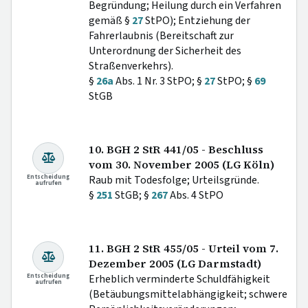
Begründung; Heilung durch ein Verfahren
gemäß §
27
StPO); Entziehung der
Fahrerlaubnis (Bereitschaft zur
Unterordnung der Sicherheit des
Straßenverkehrs).
§
26a
Abs. 1 Nr. 3 StPO; §
27
StPO; §
69
StGB
10. BGH 2 StR 441/05 - Beschluss
vom 30. November 2005 (LG Köln)
Entscheidung
Raub mit Todesfolge; Urteilsgründe.
aufrufen
§
251
StGB; §
267
Abs. 4 StPO
11. BGH 2 StR 455/05 - Urteil vom 7.
Dezember 2005 (LG Darmstadt)
Entscheidung
Erheblich verminderte Schuldfähigkeit
aufrufen
(Betäubungsmittelabhängigkeit; schwere