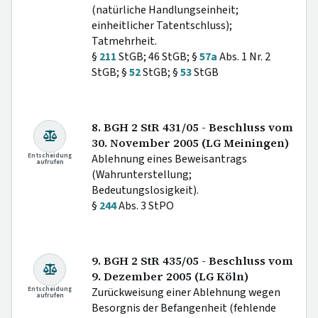
(natürliche Handlungseinheit;
einheitlicher Tatentschluss);
Tatmehrheit.
§
211
StGB; 46 StGB; §
57a
Abs. 1 Nr. 2
StGB; §
52
StGB; §
53
StGB
8. BGH 2 StR 431/05 - Beschluss vom
30. November 2005 (LG Meiningen)
Entscheidung
Ablehnung eines Beweisantrags
aufrufen
(Wahrunterstellung;
Bedeutungslosigkeit).
§
244
Abs. 3 StPO
9. BGH 2 StR 435/05 - Beschluss vom
9. Dezember 2005 (LG Köln)
Entscheidung
Zurückweisung einer Ablehnung wegen
aufrufen
Besorgnis der Befangenheit (fehlende