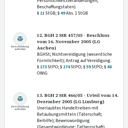
Persönlichkeitsveränderungen;
Beschaffungstaten).
§
21
StGB; §
49
Abs. 1 StGB
12. BGH 2 StR 457/05 - Beschluss
vom 16. November 2005 (LG
Entscheidung
Aachen)
aufrufen
BGHSt; Nichtvereidigung (wesentliche
Förmlichkeit); Antrag auf Vereidigung.
§
273
StPO; §
274
StPO; §
59
StPO; §
48
OWiG
13. BGH 2 StR 466/05 - Urteil vom 14.
Dezember 2005 (LG Limburg)
Entscheidung
Unerlaubtes Handeltreiben mit
aufrufen
Betäubungsmitteln (Täterschaft;
Beihilfe); Beweiswürdigung
(Gesamtwürdigung; Tatherrschaft).