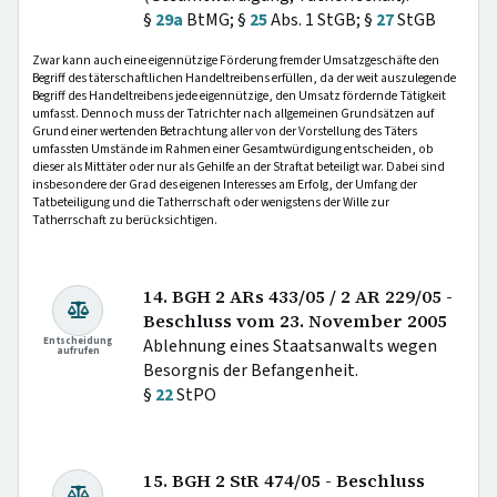
§
29a
BtMG; §
25
Abs. 1 StGB; §
27
StGB
Zwar kann auch eine eigennützige Förderung fremder Umsatzgeschäfte den
Begriff des täterschaftlichen Handeltreibens erfüllen, da der weit auszulegende
Begriff des Handeltreibens jede eigennützige, den Umsatz fördernde Tätigkeit
umfasst. Dennoch muss der Tatrichter nach allgemeinen Grundsätzen auf
Grund einer wertenden Betrachtung aller von der Vorstellung des Täters
umfassten Umstände im Rahmen einer Gesamtwürdigung entscheiden, ob
dieser als Mittäter oder nur als Gehilfe an der Straftat beteiligt war. Dabei sind
insbesondere der Grad des eigenen Interesses am Erfolg, der Umfang der
Tatbeteiligung und die Tatherrschaft oder wenigstens der Wille zur
Tatherrschaft zu berücksichtigen.
14. BGH 2 ARs 433/05 / 2 AR 229/05 -
Beschluss vom 23. November 2005
Entscheidung
Ablehnung eines Staatsanwalts wegen
aufrufen
Besorgnis der Befangenheit.
§
22
StPO
15. BGH 2 StR 474/05 - Beschluss