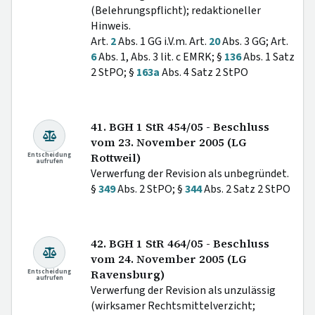
(Belehrungspflicht); redaktioneller
Hinweis.
Art.
2
Abs. 1 GG i.V.m. Art.
20
Abs. 3 GG; Art.
6
Abs. 1, Abs. 3 lit. c EMRK; §
136
Abs. 1 Satz
2 StPO; §
163a
Abs. 4 Satz 2 StPO
41. BGH 1 StR 454/05 - Beschluss
vom 23. November 2005 (LG
Entscheidung
Rottweil)
aufrufen
Verwerfung der Revision als unbegründet.
§
349
Abs. 2 StPO; §
344
Abs. 2 Satz 2 StPO
42. BGH 1 StR 464/05 - Beschluss
vom 24. November 2005 (LG
Entscheidung
Ravensburg)
aufrufen
Verwerfung der Revision als unzulässig
(wirksamer Rechtsmittelverzicht;