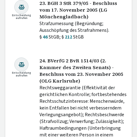
23. BGH 3 StR 379/05 - Beschluss
vom 17. November 2005 (LG
Entscheidung
Mönchengladbach)
aufrufen
Strafzumessung (Begründung;
Ausschöpfung des Strafrahmens).
§
46
StGB; §
212
StGB
24. BVerfG 2 BvR 1514/03 (2.
Kammer des Zweiten Senats) -
Entscheidung
Beschluss vom 23. November 2005
aufrufen
(OLG Karlsruhe)
Rechtsweggarantie (Effektivität der
gerichtlichen Kontrolle; fortbestehendes
Rechtsschutzinteresse: Menschenwürde,
kein Entfallen bei nicht verbesserndem
Verlegungsangebot); Rechtsbeschwerde
(Strafvollzug; Verwerfung; Zulässigkeit);
Haftraumbedingungen (Unterbringung
mit einer weiteren Person in einem