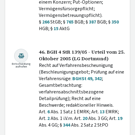
einem Konzern; Put-Optionen;
Vermögensfürsorgepflicht;
Vermögensbetreuungspflicht).
§
266
StGB; §
765
BGB; §
387
BGB; §
350
HGB; §
15
AktG
46. BGH 4 StR 139/05 - Urteil vom 25.
Oktober 2005 (LG Dortmund)
Entscheidung
Recht auf Verfahrensbescheunigung
aufrufen
(Beschleunigungsgebot; Prüfung auf eine
Verfahrensrüge:
BGHSt 49, 342
;
Gesamtbetrachtung:
verfahrensabschnittsbezogene
Detailprüfung); Recht auf eine
Beschwerde; redaktioneller Hinweis.
Art.
6
Abs. 1 Satz 1 EMRK; Art.
13
EMRK;
Art.
2
Abs. 1 i.V.m. Art.
20
Abs. 3 GG; Art.
19
Abs. 4 GG; §
344
Abs. 2 Satz 2 StPO