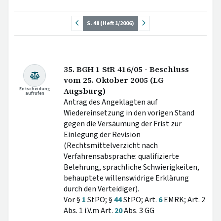
S. 48 (Heft 1/2006)
35. BGH 1 StR 416/05 - Beschluss
vom 25. Oktober 2005 (LG
Entscheidung
Augsburg)
aufrufen
Antrag des Angeklagten auf
Wiedereinsetzung in den vorigen Stand
gegen die Versäumung der Frist zur
Einlegung der Revision
(Rechtsmittelverzicht nach
Verfahrensabsprache: qualifizierte
Belehrung, sprachliche Schwierigkeiten,
behauptete willenswidrige Erklärung
durch den Verteidiger).
Vor §
1
StPO; §
44
StPO; Art.
6
EMRK; Art. 2
Abs. 1 i.V.m Art.
20
Abs. 3 GG