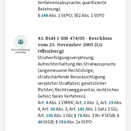
Verfahrensabsprache; qualifizierte
Belehrung).
§
349
Abs. 1 StPO; 302 Abs. 1 StPO
43. BGH 1 StR 474/05 - Beschluss
vom 23. November 2005 (LG
Entscheidung
Offenburg)
aufrufen
Strafverfolgungsverjährung;
Aufrechterhaltung des Strafausspruchs
(angemessene Rechtsfolge;
strafschärfende Berücksichtigung
verjährter Straftaten; gesetzlicher
Richter; Rechtsweggarantie; rechtliches
Gehör; faires Verfahren).
Art.
6
Abs. 1 EMRK; Art.
2
Abs. 1, Art.
19
Abs.
4, Art.
20
Abs. 3, Art.
101
Abs. 1 Satz 2 GG;
Art.
103
Abs. 1 GG; §
78
Abs. 3 Nr. 4 StGB; §
46
StGB; §
354
Abs. 1a StPO