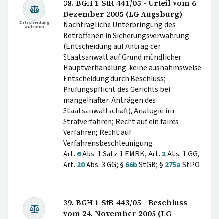
38. BGH 1 StR 441/05 - Urteil vom 6.
Dezember 2005 (LG Augsburg)
Entscheidung
Nachträgliche Unterbringung des
aufrufen
Betroffenen in Sicherungsverwahrung
(Entscheidung auf Antrag der
Staatsanwalt auf Grund mündlicher
Hauptverhandlung: keine ausnahmsweise
Entscheidung durch Beschluss;
Prüfungspflicht des Gerichts bei
mangelhaften Anträgen des
Staatsanwaltschaft); Analogie im
Strafverfahren; Recht auf ein faires
Verfahren; Recht auf
Verfahrensbeschleunigung.
Art.
6
Abs. 1 Satz 1 EMRK; Art.
2
Abs. 1 GG;
Art.
20
Abs. 3 GG; §
66b
StGB; §
275a
StPO
39. BGH 1 StR 443/05 - Beschluss
vom 24. November 2005 (LG