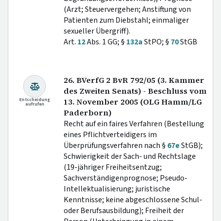
(Arzt; Steuervergehen; Anstiftung von
Patienten zum Diebstahl; einmaliger
sexueller Übergriff).
Art.
12
Abs. 1 GG; §
132a
StPO; §
70
StGB
26. BVerfG 2 BvR 792/05 (3. Kammer
des Zweiten Senats) - Beschluss vom
Entscheidung
13. November 2005 (OLG Hamm/LG
aufrufen
Paderborn)
Recht auf ein faires Verfahren (Bestellung
eines Pflichtverteidigers im
Überprüfungsverfahren nach §
67e
StGB);
Schwierigkeit der Sach- und Rechtslage
(19-jähriger Freiheitsentzug;
Sachverständigenprognose; Pseudo-
Intellektualisierung; juristische
Kenntnisse; keine abgeschlossene Schul-
oder Berufsausbildung); Freiheit der