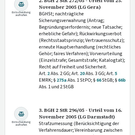
2. BGH 2 StR 272/05 - Urteil vom 25.
November 2005 (LG Gera)
Entscheidung
BGHSt; nachträgliche
aufrufen
Sicherungsverwahrung (Antrag;
Begründungserfordernis; neue Tatsache;
erhebliche Gefahr); Rückwirkungsverbot
(Rechtsstaatsprinzip; Vertrauensschutz);
erneute Hauptverhandlung (rechtliches
Gehör; faires Verfahren); Vorverurteilung
(Einzelstrafe; Gesamtstrafe; Katalogtat);
Recht auf Freiheit und Sicherheit.
Art.
2
Abs. 2 GG; Art.
20
Abs. 3 GG; Art.
5
EMRK; §
275a
Abs. 1 StPO; §
66
StGB; §
66b
Abs. 1 und 2 StGB
3. BGH 2 StR 296/05 - Urteil vom 16.
November 2005 (LG Darmstadt)
Entscheidung
Strafzumessung (Berücksichtigung der
aufrufen
Verfahrensdauer; Vereinbarung zwischen