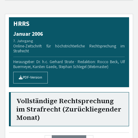
HRRS
Januar 2006
7. Jahrgang
Online-Zeitschrift für höchstrichterliche Rechtsprechung im
Strafrecht
Herausgeber: Dr. h.c. Gerhard Strate · Redaktion: Rocco Beck, Ulf
Buermeyer, Karsten Gaede, Stephan Schlegel (Webmaster)
PDF-Version
Vollständige Rechtsprechung
im Strafrecht (Zurückliegender
Monat)