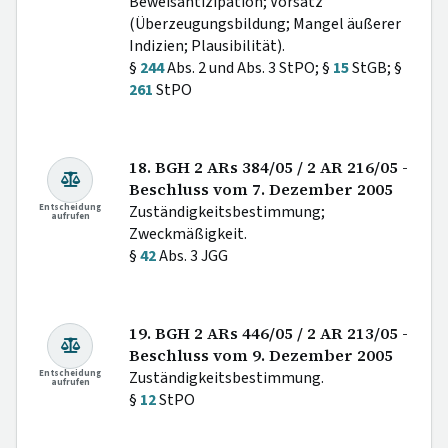
Beweisantizipation; Vorsatz
(Überzeugungsbildung; Mangel äußerer
Indizien; Plausibilität).
§
244
Abs. 2 und Abs. 3 StPO; §
15
StGB; §
261
StPO
18. BGH 2 ARs 384/05 / 2 AR 216/05 -
Beschluss vom 7. Dezember 2005
Entscheidung
Zuständigkeitsbestimmung;
aufrufen
Zweckmäßigkeit.
§
42
Abs. 3 JGG
19. BGH 2 ARs 446/05 / 2 AR 213/05 -
Beschluss vom 9. Dezember 2005
Entscheidung
Zuständigkeitsbestimmung.
aufrufen
§
12
StPO