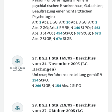
Person (Unterbringung in einem
psychiatrischen Krankenhaus; Gutachten;
Beauftragung einer nichtärztlichen
Psychologin).
Art.
2
Abs. 1 GG; Art.
20
Abs. 3 GG; Art.
2
Abs. 2 GG; Art.
5
EMRK; §
140
StPO; §
463
Abs. 3 StPO; §
454
StPO; §
63
StGB; §
67d
Abs. 2 StGB; §
67e
StGB
27. BGH 1 StR 169/05 - Beschluss
vom 24. November 2005 (LG
Entscheidung
Hechingen)
aufrufen
Untreue; Verfahrenseinstellung gemäß §
154
StPO.
§
266
StGB; §
154
Abs. 2 StPO
28. BGH 1 StR 218/05 - Beschluss
vom 27. Oktober 2005 (LG