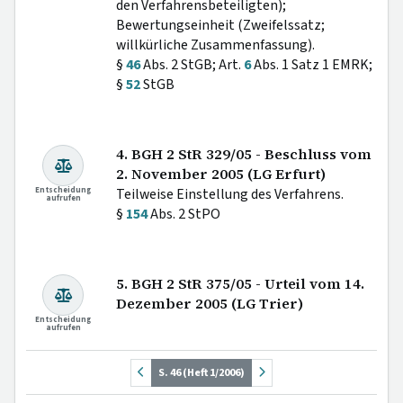
den Verfahrensbeteiligten);
Bewertungseinheit (Zweifelssatz;
willkürliche Zusammenfassung).
§
46
Abs. 2 StGB; Art.
6
Abs. 1 Satz 1 EMRK;
§
52
StGB
4. BGH 2 StR 329/05 - Beschluss vom
2. November 2005 (LG Erfurt)
Entscheidung
Teilweise Einstellung des Verfahrens.
aufrufen
§
154
Abs. 2 StPO
5. BGH 2 StR 375/05 - Urteil vom 14.
Dezember 2005 (LG Trier)
Entscheidung
aufrufen
S. 46 (Heft 1/2006)