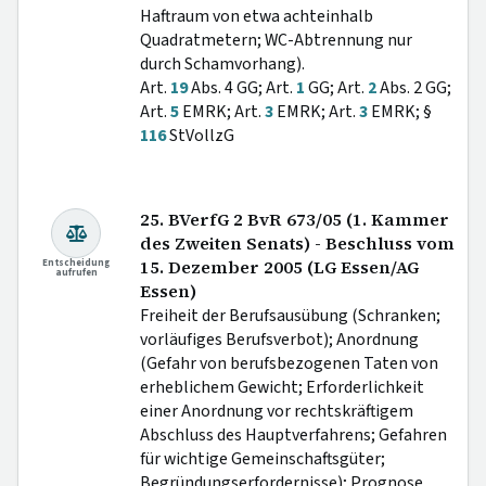
Haftraum von etwa achteinhalb
Quadratmetern; WC-Abtrennung nur
durch Schamvorhang).
Art.
19
Abs. 4 GG; Art.
1
GG; Art.
2
Abs. 2 GG;
Art.
5
EMRK; Art.
3
EMRK; Art.
3
EMRK; §
116
StVollzG
25. BVerfG 2 BvR 673/05 (1. Kammer
des Zweiten Senats) - Beschluss vom
Entscheidung
15. Dezember 2005 (LG Essen/AG
aufrufen
Essen)
Freiheit der Berufsausübung (Schranken;
vorläufiges Berufsverbot); Anordnung
(Gefahr von berufsbezogenen Taten von
erheblichem Gewicht; Erforderlichkeit
einer Anordnung vor rechtskräftigem
Abschluss des Hauptverfahrens; Gefahren
für wichtige Gemeinschaftsgüter;
Begründungserfordernisse); Prognose