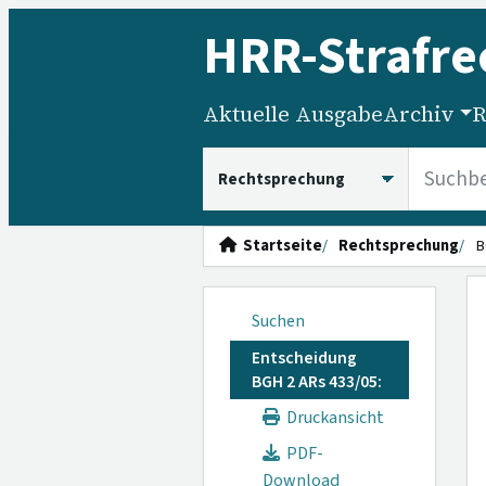
HRR
-Strafre
Aktuelle Ausgabe
Archiv
R
HRRS durchsuchen
Startseite
Rechtsprechung
B
Suchen
Entscheidung
BGH 2 ARs 433/05:
Druckansicht
PDF-
Download