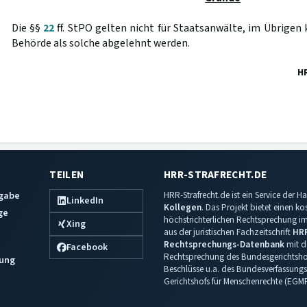
Die §§
22
ff. StPO gelten nicht für Staatsanwälte, im Übrigen
Behörde als solche abgelehnt werden.
H
TEILEN
HRR-STRAFRECHT.DE
sgabe
HRR-Strafrecht.de ist ein Service der
LinkedIn
Kollegen
. Das Projekt bietet einen k
ge
höchstrichterlichen Rechtsprechung im 
Xing
aus der juristischen Fachzeitschrift
HR
Rechtsprechungs-Datenbank
mit de
Facebook
Rechtsprechung des Bundesgerichtshof
ung
Beschlüsse u.a. des Bundesverfassungs
Gerichtshofs für Menschenrechte (EGM