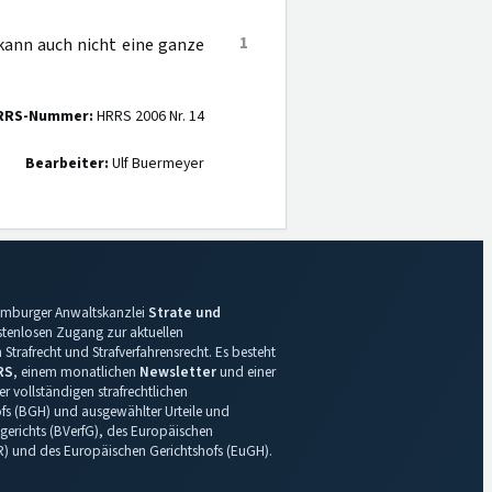
1
 kann auch nicht eine ganze
RRS-Nummer:
HRRS 2006 Nr. 14
Bearbeiter:
Ulf Buermeyer
 Hamburger Anwaltskanzlei
Strate und
ostenlosen Zugang zur aktuellen
Strafrecht und Strafverfahrensrecht. Es besteht
RS
, einem monatlichen
Newsletter
und einer
r vollständigen strafrechtlichen
s (BGH) und ausgewählter Urteile und
gerichts (BVerfG), des Europäischen
R) und des Europäischen Gerichtshofs (EuGH).