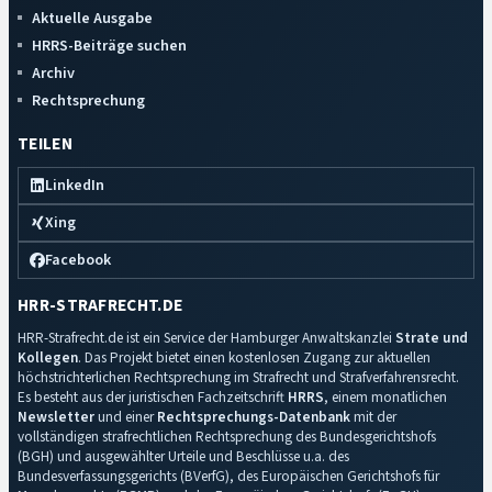
Aktuelle Ausgabe
HRRS-Beiträge suchen
Archiv
Rechtsprechung
TEILEN
LinkedIn
Xing
Facebook
HRR-STRAFRECHT.DE
HRR-Strafrecht.de ist ein Service der Hamburger Anwaltskanzlei
Strate und
Kollegen
. Das Projekt bietet einen kostenlosen Zugang zur aktuellen
höchstrichterlichen Rechtsprechung im Strafrecht und Strafverfahrensrecht.
Es besteht aus der juristischen Fachzeitschrift
HRRS
, einem monatlichen
Newsletter
und einer
Rechtsprechungs-Datenbank
mit der
vollständigen strafrechtlichen Rechtsprechung des Bundesgerichtshofs
(BGH) und ausgewählter Urteile und Beschlüsse u.a. des
Bundesverfassungsgerichts (BVerfG), des Europäischen Gerichtshofs für