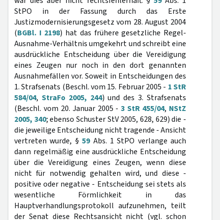
war dies aber nicht rechtsfehlerhaft. §
59
Abs. 1
StPO in der Fassung durch das Erste
Justizmodernisierungsgesetz vom 28. August 2004
(
BGBl. I 2198
) hat das frühere gesetzliche Regel-
Ausnahme-Verhältnis umgekehrt und schreibt eine
ausdrückliche Entscheidung über die Vereidigung
eines Zeugen nur noch in den dort genannten
Ausnahmefällen vor. Soweit in Entscheidungen des
1. Strafsenats (Beschl. vom 15. Februar 2005 -
1 StR
584/04
,
StraFo 2005, 244
) und des 3. Strafsenats
(Beschl. vom 20. Januar 2005 -
3 StR 455/04
,
NStZ
2005, 340
; ebenso Schuster StV 2005, 628, 629) die -
die jeweilige Entscheidung nicht tragende - Ansicht
vertreten wurde, §
59
Abs. 1 StPO verlange auch
dann regelmäßig eine ausdrückliche Entscheidung
über die Vereidigung eines Zeugen, wenn diese
nicht für notwendig gehalten wird, und diese -
positive oder negative - Entscheidung sei stets als
wesentliche Förmlichkeit in das
Hauptverhandlungsprotokoll aufzunehmen, teilt
der Senat diese Rechtsansicht nicht (vgl. schon