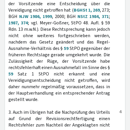
der Vorsitzende eine Entscheidung über die
Vereidigung nicht getroffen hat (
BGHSt 1, 269
, 273;
BGH
NJW 1986, 1999
, 2000; BGH
NStZ 1984, 371
;
1987, 374
; vgl. Meyer-Goßner, StPO 48. Aufl. § 59
Rdn. 13 m.w.N.). Diese Rechtsprechung kann jedoch
nicht ohne weiteres fortgeschrieben werden,
nachdem das Gesetz geändert und das Regel-
Ausnahme-Verhältnis des §
59
StPO gegenüber der
früheren Rechtslage gerade umgekehrt wurde. Die
Zulässigkeit der Rüge, der Vorsitzende habe
rechtsfehlerhaft einen Ausnahmefall im Sinne des §
59
Satz 1 StPO nicht erkannt und eine
Vereidigungsentscheidung nicht getroffen, wird
daher nunmehr regelmäßig voraussetzen, dass in
der Hauptverhandlung ein entsprechender Antrag
gestellt wurde.
4
3. Auch im Übrigen hat die Nachprüfung des Urteils
auf Grund der Revisionsrechtfertigung einen
Rechtsfehler zum Nachteil der Angeklagten nicht