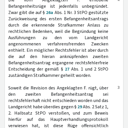
Die vom Angeklagten F. erhobene
Befangenheitsrüge ist jedenfalls unbegründet.
Zwar gibt die auf §
26a
Abs. 1 Nr. 3 StPO gestützte
Zurückweisung des ersten Befangenheitsantrags
durch die erkennende Strafkammer Anlass zu
rechtlichen Bedenken, weil die Begründung keine
Ausführungen zu den vom Landgericht
angenommenen verfahrensfremden Zwecken
enthielt. Ein möglicher Rechtsfehler ist aber durch
die auf den hieran anknüpfenden zweiten
Befangenheitsantrag ergangene rechtsfehlerfreie
Entscheidung der gemäß §
27
Abs. 1 und 2 StPO
zuständigen Strafkammer geheilt worden.
3
Soweit die Revision des Angeklagten F. rügt, über
den zweiten Befangenheitsantrag sei
rechtsfehlerhaft nicht entschieden worden und das
Landgericht habe überdies gegen §
29
Abs. 2 Satz 1,
2. Halbsatz StPO verstoßen, und zum Beweis
hierfür auf das Hauptverhandlungsprotokoll
verwiesen hat, ist diese Rüge offensichtlich