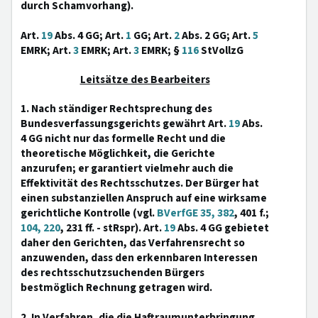
durch Schamvorhang).
Art.
19
Abs. 4 GG; Art.
1
GG; Art.
2
Abs. 2 GG; Art.
5
EMRK; Art.
3
EMRK; Art.
3
EMRK; §
116
StVollzG
Leitsätze des Bearbeiters
1. Nach ständiger Rechtsprechung des
Bundesverfassungsgerichts gewährt Art.
19
Abs.
4 GG nicht nur das formelle Recht und die
theoretische Möglichkeit, die Gerichte
anzurufen; er garantiert vielmehr auch die
Effektivität des Rechtsschutzes. Der Bürger hat
einen substanziellen Anspruch auf eine wirksame
gerichtliche Kontrolle (vgl.
BVerfGE 35, 382
, 401 f.;
104, 220
, 231 ff. - stRspr). Art.
19
Abs. 4 GG gebietet
daher den Gerichten, das Verfahrensrecht so
anzuwenden, dass den erkennbaren Interessen
des rechtsschutzsuchenden Bürgers
bestmöglich Rechnung getragen wird.
2. In Verfahren, die die Haftraumunterbringung