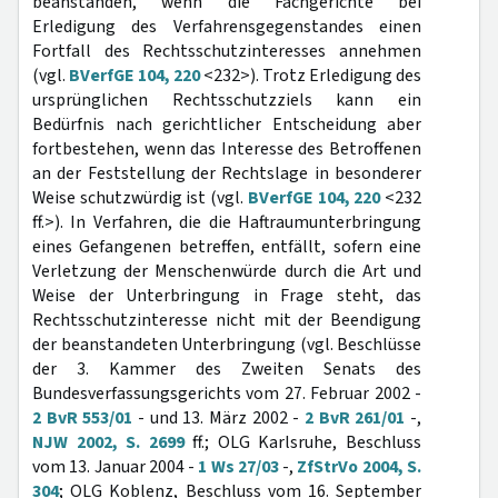
beanstanden, wenn die Fachgerichte bei
Erledigung des Verfahrensgegenstandes einen
Fortfall des Rechtsschutzinteresses annehmen
(vgl.
BVerfGE 104, 220
<232>). Trotz Erledigung des
ursprünglichen Rechtsschutzziels kann ein
Bedürfnis nach gerichtlicher Entscheidung aber
fortbestehen, wenn das Interesse des Betroffenen
an der Feststellung der Rechtslage in besonderer
Weise schutzwürdig ist (vgl.
BVerfGE 104, 220
<232
ff.>). In Verfahren, die die Haftraumunterbringung
eines Gefangenen betreffen, entfällt, sofern eine
Verletzung der Menschenwürde durch die Art und
Weise der Unterbringung in Frage steht, das
Rechtsschutzinteresse nicht mit der Beendigung
der beanstandeten Unterbringung (vgl. Beschlüsse
der 3. Kammer des Zweiten Senats des
Bundesverfassungsgerichts vom 27. Februar 2002 -
2 BvR 553/01
- und 13. März 2002 -
2 BvR 261/01
-,
NJW 2002, S. 2699
ff.; OLG Karlsruhe, Beschluss
vom 13. Januar 2004 -
1 Ws 27/03
-,
ZfStrVo 2004, S.
304
; OLG Koblenz, Beschluss vom 16. September