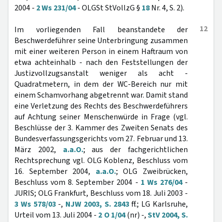
2004 -
2 Ws 231/04
- OLGSt StVollzG §
18
Nr. 4, S. 2).
12
Im vorliegenden Fall beanstandete der
Beschwerdeführer seine Unterbringung zusammen
mit einer weiteren Person in einem Haftraum von
etwa achteinhalb - nach den Feststellungen der
Justizvollzugsanstalt weniger als acht -
Quadratmetern, in dem der WC-Bereich nur mit
einem Schamvorhang abgetrennt war. Damit stand
eine Verletzung des Rechts des Beschwerdeführers
auf Achtung seiner Menschenwürde in Frage (vgl.
Beschlüsse der 3. Kammer des Zweiten Senats des
Bundesverfassungsgerichts vom 27. Februar und 13.
März 2002,
a.a.O.
; aus der fachgerichtlichen
Rechtsprechung vgl. OLG Koblenz, Beschluss vom
16. September 2004,
a.a.O.
; OLG Zweibrücken,
Beschluss vom 8. September 2004 -
1 Ws 276/04
-
JURIS; OLG Frankfurt, Beschluss vom 18. Juli 2003 -
3 Ws 578/03
-,
NJW 2003, S. 2843
ff.; LG Karlsruhe,
Urteil vom 13. Juli 2004 -
2 O 1/04
(nr) -,
StV 2004, S.