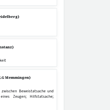
Heidelberg)
onstanz)
keit
0 (LG Memmingen)
t zwischen Beweistatsache und
ines Zeugen; Hilfstatsache;