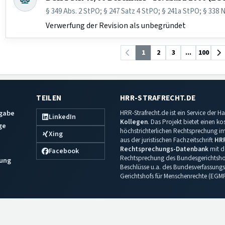
§ 349 Abs. 2 StPO; § 247 Satz 4 StPO; § 241a StPO; § 338 N
Verwerfung der Revision als unbegründet
1
2
3
...
100
TEILEN
HRR-STRAFRECHT.DE
sgabe
HRR-Strafrecht.de ist ein Service der
LinkedIn
Kollegen
. Das Projekt bietet einen k
ge
höchstrichterlichen Rechtsprechung im 
Xing
aus der juristischen Fachzeitschrift
HR
Rechtsprechungs-Datenbank
mit de
Facebook
Rechtsprechung des Bundesgerichtshof
ung
Beschlüsse u.a. des Bundesverfassungs
Gerichtshofs für Menschenrechte (EGM
Impressum
·
Datenschutz