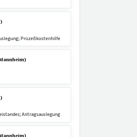
-)
uslegung; Prozeßkostenhilfe
G Mannheim)
-)
eistandes; Antragsauslegung
G Mannheim)