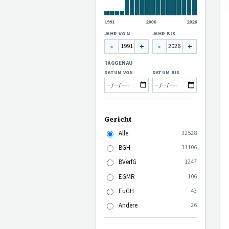
1991
2008
2026
JAHR VON
JAHR BIS
-
+
-
+
TAGGENAU
DATUM VON
DATUM BIS
Gericht
Alle
32528
BGH
31106
BVerfG
1247
EGMR
106
EuGH
43
Andere
26