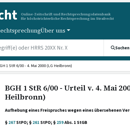
cht
Online-Zeitschrift und Rechtsprechungsdatenbank
für höchstrichterliche Rechtsprechung im Strafrecht
echtsprechung
Über uns
Suchen
GH 1 StR 6/00 - 4. Mai 2000 (LG Heilbronn)
BGH 1 StR 6/00 - Urteil v. 4. Mai 20
Heilbronn)
Aufhebung eines Freispruches wegen eines übersehenen Verd
§
267
StPO; §
261
StPO; §
259
Abs. 1 StGB