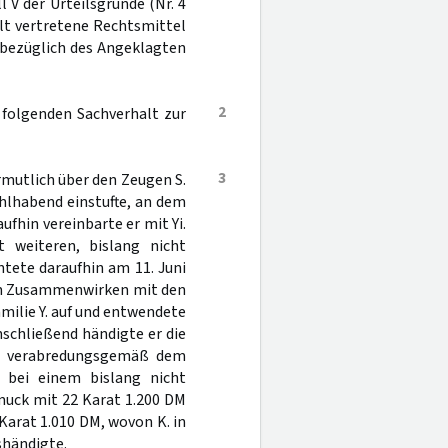
 V der Urteilsgründe (Nr. 4
lt vertretene Rechtsmittel
r bezüglich des Angeklagten
2
 folgenden Sachverhalt zur
3
ermutlich über den Zeugen S.
ohlhabend einstufte, an dem
fhin vereinbarte er mit Yi.
t weiteren, bislang nicht
htete daraufhin am 11. Juni
em Zusammenwirken mit den
milie Y. auf und entwendete
schließend händigte er die
 - verabredungsgemäß dem
 bei einem bislang nicht
uck mit 22 Karat 1.200 DM
arat 1.010 DM, wovon K. in
shändigte.