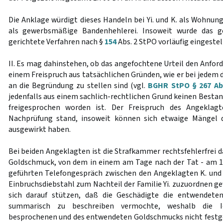
Die Anklage würdigt dieses Handeln bei Yi. und K. als Wohnung
als gewerbsmäßige Bandenhehlerei. Insoweit wurde das g
gerichtete Verfahren nach §
154
Abs. 2 StPO vorläufig eingestel
II. Es mag dahinstehen, ob das angefochtene Urteil den Anford
einem Freispruch aus tatsächlichen Gründen, wie er bei jedem d
an die Begründung zu stellen sind (vgl.
BGHR StPO § 267 Abs
jedenfalls aus einem sachlich-rechtlichen Grund keinen Bestan
freigesprochen worden ist. Der Freispruch des Angeklag
Nachprüfung stand, insoweit können sich etwaige Mängel d
ausgewirkt haben.
Bei beiden Angeklagten ist die Strafkammer rechtsfehlerfrei 
Goldschmuck, von dem in einem am Tage nach der Tat - am 12
geführten Telefongespräch zwischen den Angeklagten K. und 
Einbruchsdiebstahl zum Nachteil der Familie Yi. zuzuordnen gew
sich darauf stützen, daß die Geschädigte die entwendete
summarisch zu beschreiben vermochte, weshalb die Id
besprochenen und des entwendeten Goldschmucks nicht festge