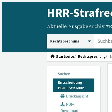
HRR
-Strafre
Aktuelle Ausgabe
Archiv
R
HRRS durchsuchen
Startseite
Rechtsprechung
B
Suchen
Entscheidung
BGH 1 StR 6/00:
Druckansicht
PDF-
Download