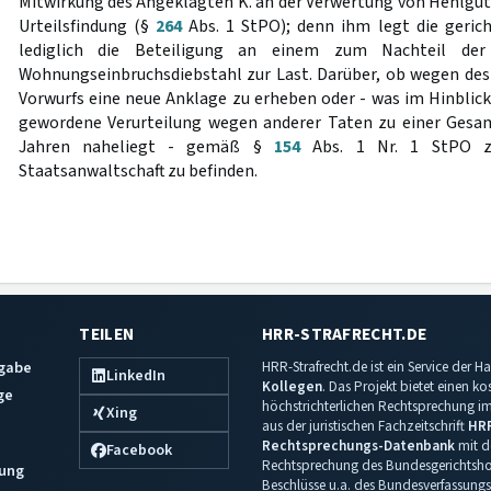
Mitwirkung des Angeklagten K. an der Verwertung von Hehlgut
Urteilsfindung (§
264
Abs. 1 StPO); denn ihm legt die geric
lediglich die Beteiligung an einem zum Nachteil der
Wohnungseinbruchsdiebstahl zur Last. Darüber, ob wegen d
Vorwurfs eine neue Anklage zu erheben oder - was im Hinblick 
gewordene Verurteilung wegen anderer Taten zu einer Gesam
Jahren naheliegt - gemäß §
154
Abs. 1 Nr. 1 StPO zu
Staatsanwaltschaft zu befinden.
TEILEN
HRR-STRAFRECHT.DE
sgabe
HRR-Strafrecht.de ist ein Service der
LinkedIn
Kollegen
. Das Projekt bietet einen k
ge
höchstrichterlichen Rechtsprechung im 
Xing
aus der juristischen Fachzeitschrift
HR
Rechtsprechungs-Datenbank
mit de
Facebook
Rechtsprechung des Bundesgerichtshof
ung
Beschlüsse u.a. des Bundesverfassungs