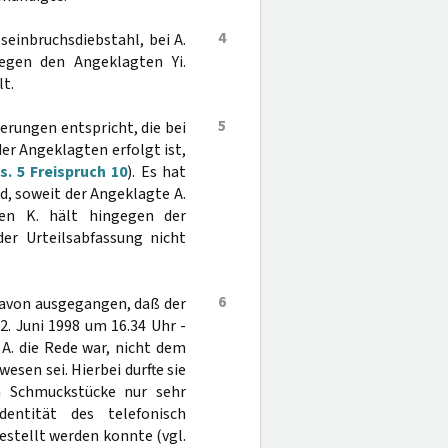
4
seinbruchsdiebstahl, bei A.
egen den Angeklagten Yi.
lt.
5
erungen entspricht, die bei
er Angeklagten erfolgt ist,
. 5 Freispruch 10
). Es hat
d, soweit der Angeklagte A.
ten K. hält hingegen der
er Urteilsabfassung nicht
6
davon ausgegangen, daß der
. Juni 1998 um 16.34 Uhr -
A. die Rede war, nicht dem
esen sei. Hierbei durfte sie
n Schmuckstücke nur sehr
entität des telefonisch
stellt werden konnte (vgl.