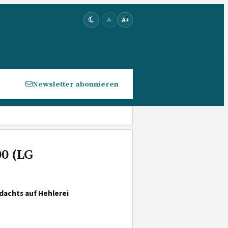
A-
A+
Newsletter abonnieren
00 (LG
achts auf Hehlerei