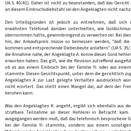
UA S. 40/41). Daher ist nicht zu beanstanden, daß das Gerich
an diesem Einbruchsdiebstahl sei den Angeklagten nicht nachz
Den Urteilsgründen ist jedoch zu entnehmen, daß sich 
erwähnten Telefonat darüber unterhielten, wie Goldschmuck
übernommen hatte, gewinnbringend zu verwerten sei. Bei dies
hin, der Ankaufspreis müsse so bemessen werden, "daß die
kommen und entsprechende Diebesbeute anliefern" (UA S. 35/
die Annahme nahe, der Angeklagte A. könne dieses Gold hehlerisc
erworben haben. Das gilt, wie die Revision zutreffend ausgef
ob es aus einem Einbruch bei der Familie Yi. oder aus ein
stammte. Diesen Gesichtspunkt, unter dem die gerichtlich z
Angeklagten A zur Last gelegte Verhalten ausdrücklich wür
nicht erörtert. Das stellt einen Mangel dar, auf dem der Fre
beruhen kann.
Was den Angeklagten K. angeht, ergibt sich ebenfalls aus de
strafbare Teilnahme an dieser Hehlerei in Betracht kam.
ausgegangen werden muß, daß das telefonisch besprochene G
bei der Familie Yi. stammte, sondern aus einem sonstigen