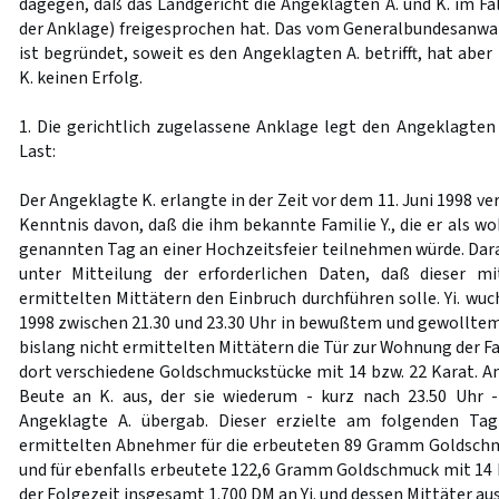
dagegen, daß das Landgericht die Angeklagten A. und K. im Fall
der Anklage) freigesprochen hat. Das vom Generalbundesanwa
ist begründet, soweit es den Angeklagten A. betrifft, hat abe
K. keinen Erfolg.
1. Die gerichtlich zugelassene Anklage legt den Angeklagten
Last:
Der Angeklagte K. erlangte in der Zeit vor dem 11. Juni 1998 v
Kenntnis davon, daß die ihm bekannte Familie Y., die er als w
genannten Tag an einer Hochzeitsfeier teilnehmen würde. Darau
unter Mitteilung der erforderlichen Daten, daß dieser mi
ermittelten Mittätern den Einbruch durchführen solle. Yi. wuc
1998 zwischen 21.30 und 23.30 Uhr in bewußtem und gewollt
bislang nicht ermittelten Mittätern die Tür zur Wohnung der Fa
dort verschiedene Goldschmuckstücke mit 14 bzw. 22 Karat. An
Beute an K. aus, der sie wiederum - kurz nach 23.50 Uhr
Angeklagte A. übergab. Dieser erzielte am folgenden Tag
ermittelten Abnehmer für die erbeuteten 89 Gramm Goldschm
und für ebenfalls erbeutete 122,6 Gramm Goldschmuck mit 14 K
der Folgezeit insgesamt 1.700 DM an Yi. und dessen Mittäter au