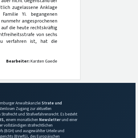
 aber nicht Gegenstand der
htlich zugelassene Anklage
 Familie Yi. begangenen
es nunmehr angesprochenen
auf die heute rechtskräftig
tfreiheitsstrafe von sechs
 verfahren ist, hat die
Bearbeiter:
Karsten Gaede
 Hamburger Anwaltskanzlei
Strate und
ostenlosen Zugang zur aktuellen
Strafrecht und Strafverfahrensrecht. Es besteht
RS
, einem monatlichen
Newsletter
und einer
r vollständigen strafrechtlichen
s (BGH) und ausgewählter Urteile und
gerichts (BVerfG), des Europäischen