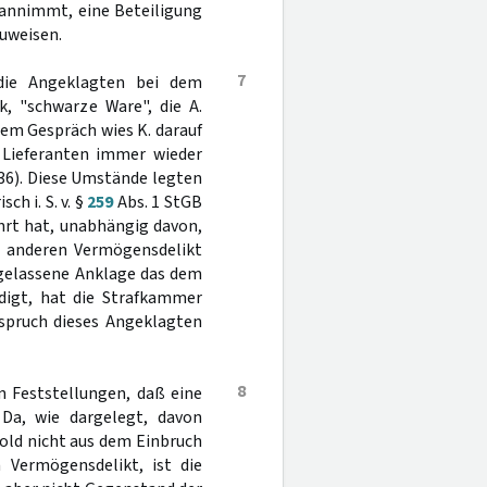
t annimmt, eine Beteiligung
uweisen.
7
die Angeklagten bei dem
, "schwarze Ware", die A.
em Gespräch wies K. darauf
 Lieferanten immer wieder
36). Diese Umstände legten
h i. S. v. §
259
Abs. 1 StGB
ührt hat, unabhängig davon,
em anderen Vermögensdelikt
ugelassene Anklage das dem
digt, hat die Strafkammer
ispruch dieses Angeklagten
8
n Feststellungen, daß eine
 Da, wie dargelegt, davon
old nicht aus dem Einbruch
 Vermögensdelikt, ist die