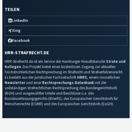
TEILEN
LinkedIn
Xing
Facebook
HRR-STRAFRECHT.DE
HRR-Strafrecht.de ist ein Service der Hamburger Anwaltskanzlei
Strate und
Kollegen
. Das Projekt bietet einen kostenlosen Zugang zur aktuellen
höchstrichterlichen Rechtsprechung im Strafrecht und Strafverfahrensrecht.
Es besteht aus der juristischen Fachzeitschrift
HRRS
, einem monatlichen
Newsletter
und einer
Rechtsprechungs-Datenbank
mit der
vollständigen strafrechtlichen Rechtsprechung des Bundesgerichtshofs
(BGH) und ausgewählter Urteile und Beschlüsse u.a. des
Bundesverfassungsgerichts (BVerfG), des Europäischen Gerichtshofs für
Menschenrechte (EGMR) und des Europäischen Gerichtshofs (EuGH).
Impressum
·
Datenschutz