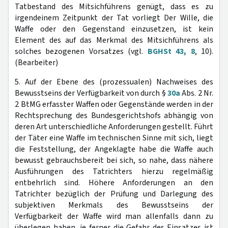
Tatbestand des Mitsichführens genügt, dass es zu
irgendeinem Zeitpunkt der Tat vorliegt Der Wille, die
Waffe oder den Gegenstand einzusetzen, ist kein
Element des auf das Merkmal des Mitsichführens als
solches bezogenen Vorsatzes (vgl.
BGHSt 43, 8
, 10).
(Bearbeiter)
5. Auf der Ebene des (prozessualen) Nachweises des
Bewusstseins der Verfügbarkeit von durch §
30a
Abs. 2 Nr.
2 BtMG erfasster Waffen oder Gegenstände werden in der
Rechtsprechung des Bundesgerichtshofs abhängig von
deren Art unterschiedliche Anforderungen gestellt. Führt
der Täter eine Waffe im technischen Sinne mit sich, liegt
die Feststellung, der Angeklagte habe die Waffe auch
bewusst gebrauchsbereit bei sich, so nahe, dass nähere
Ausführungen des Tatrichters hierzu regelmäßig
entbehrlich sind. Höhere Anforderungen an den
Tatrichter bezüglich der Prüfung und Darlegung des
subjektiven Merkmals des Bewusstseins der
Verfügbarkeit der Waffe wird man allenfalls dann zu
überlegen haben, je ferner die Gefahr des Einsatzes ist