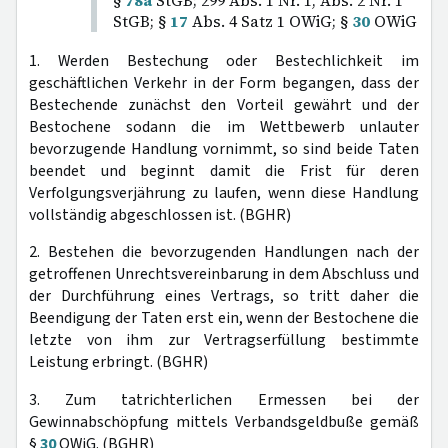
§
78a
StGB; 299 Abs. 1 Nr. 1, Abs. 2 Nr. 1
StGB; §
17
Abs. 4 Satz 1 OWiG; §
30
OWiG
1. Werden Bestechung oder Bestechlichkeit im
geschäftlichen Verkehr in der Form begangen, dass der
Bestechende zunächst den Vorteil gewährt und der
Bestochene sodann die im Wettbewerb unlauter
bevorzugende Handlung vornimmt, so sind beide Taten
beendet und beginnt damit die Frist für deren
Verfolgungsverjährung zu laufen, wenn diese Handlung
vollständig abgeschlossen ist. (BGHR)
2. Bestehen die bevorzugenden Handlungen nach der
getroffenen Unrechtsvereinbarung in dem Abschluss und
der Durchführung eines Vertrags, so tritt daher die
Beendigung der Taten erst ein, wenn der Bestochene die
letzte von ihm zur Vertragserfüllung bestimmte
Leistung erbringt. (BGHR)
3. Zum tatrichterlichen Ermessen bei der
Gewinnabschöpfung mittels Verbandsgeldbuße gemäß
§
30
OWiG. (BGHR)