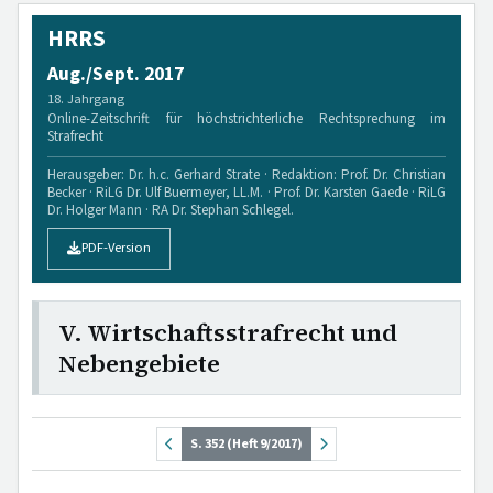
HRRS
Aug./Sept. 2017
18. Jahrgang
Online-Zeitschrift für höchstrichterliche Rechtsprechung im
Strafrecht
Herausgeber: Dr. h.c. Gerhard Strate · Redaktion: Prof. Dr. Christian
Becker · RiLG Dr. Ulf Buermeyer, LL.M. · Prof. Dr. Karsten Gaede · RiLG
Dr. Holger Mann · RA Dr. Stephan Schlegel.
PDF-Version
V. Wirtschaftsstrafrecht und
Nebengebiete
S. 352 (Heft 9/2017)