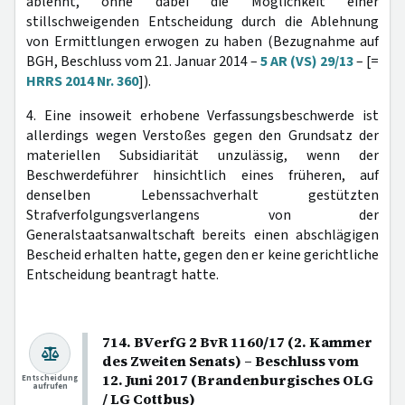
ablehnt, ohne dabei die Möglichkeit einer
stillschweigenden Entscheidung durch die Ablehnung
von Ermittlungen erwogen zu haben (Bezugnahme auf
BGH, Beschluss vom 21. Januar 2014 –
5 AR (VS) 29/13
– [=
HRRS 2014 Nr. 360
]).
4. Eine insoweit erhobene Verfassungsbeschwerde ist
allerdings wegen Verstoßes gegen den Grundsatz der
materiellen Subsidiarität unzulässig, wenn der
Beschwerdeführer hinsichtlich eines früheren, auf
denselben Lebenssachverhalt gestützten
Strafverfolgungsverlangens von der
Generalstaatsanwaltschaft bereits einen abschlägigen
Bescheid erhalten hatte, gegen den er keine gerichtliche
Entscheidung beantragt hatte.
714. BVerfG 2 BvR 1160/17 (2. Kammer
des Zweiten Senats) – Beschluss vom
12. Juni 2017 (Brandenburgisches OLG
Entscheidung
aufrufen
/ LG Cottbus)