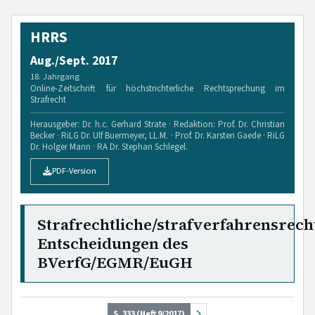
HRRS
Aug./Sept. 2017
18. Jahrgang
Online-Zeitschrift für höchstrichterliche Rechtsprechung im
Strafrecht
Herausgeber: Dr. h.c. Gerhard Strate · Redaktion: Prof. Dr. Christian
Becker · RiLG Dr. Ulf Buermeyer, LL.M. · Prof. Dr. Karsten Gaede · RiLG
Dr. Holger Mann · RA Dr. Stephan Schlegel.
PDF-Version
Strafrechtliche/strafverfahrensrech
Entscheidungen des
BVerfG/EGMR/EuGH
S. 333 (Heft 9/2017)