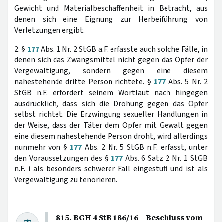
Gewicht und Materialbeschaffenheit in Betracht, aus
denen sich eine Eignung zur Herbeiführung von
Verletzungen ergibt.
2. §
177
Abs. 1 Nr. 2 StGB a.F. erfasste auch solche Fälle, in
denen sich das Zwangsmittel nicht gegen das Opfer der
Vergewaltigung, sondern gegen eine diesem
nahestehende dritte Person richtete. §
177
Abs. 5 Nr. 2
StGB n.F. erfordert seinem Wortlaut nach hingegen
ausdrücklich, dass sich die Drohung gegen das Opfer
selbst richtet. Die Erzwingung sexueller Handlungen in
der Weise, dass der Täter dem Opfer mit Gewalt gegen
eine diesem nahestehende Person droht, wird allerdings
nunmehr von §
177
Abs. 2 Nr. 5 StGB n.F. erfasst, unter
den Voraussetzungen des §
177
Abs. 6 Satz 2 Nr. 1 StGB
n.F. i als besonders schwerer Fall eingestuft und ist als
Vergewaltigung zu tenorieren.
815. BGH 4 StR 186/16 – Beschluss vom