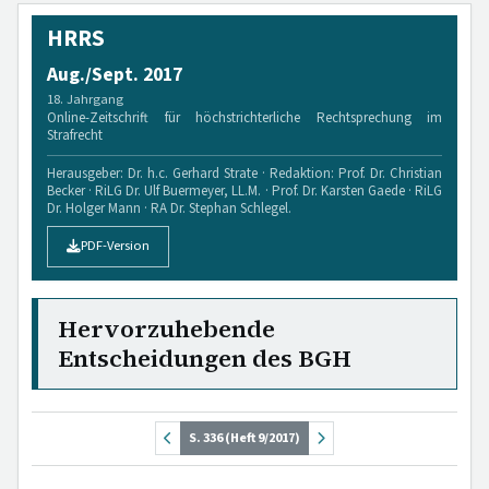
HRRS
Aug./Sept. 2017
18. Jahrgang
Online-Zeitschrift für höchstrichterliche Rechtsprechung im
Strafrecht
Herausgeber: Dr. h.c. Gerhard Strate · Redaktion: Prof. Dr. Christian
Becker · RiLG Dr. Ulf Buermeyer, LL.M. · Prof. Dr. Karsten Gaede · RiLG
Dr. Holger Mann · RA Dr. Stephan Schlegel.
PDF-Version
Hervorzuhebende
Entscheidungen des BGH
S. 336 (Heft 9/2017)