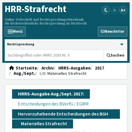
HRR
-Strafrecht
A-
A+
Online-Zeitschrift und Rechtsprechungsdatenbank
für höchstrichterliche Rechtsprechung im Strafrecht
Menü
Newsletter
HRRS durchsuchen
Suchen
Startseite
Archiv
HRRS-Ausgaben
2017
Aug./Sept.
I./II. Materielles Strafrecht
HRRS-Ausgabe Aug./Sept. 2017:
Entscheidungen des BVerfG / EGMR
Hervorzuhebende Entscheidungen des BGH
Materielles Strafrecht