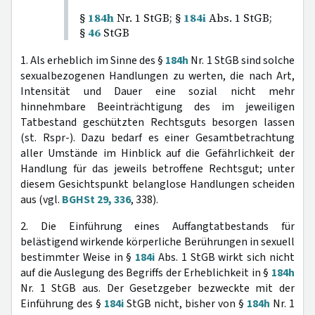
§
184h
Nr. 1 StGB; §
184i
Abs. 1 StGB;
§
46
StGB
1. Als erheblich im Sinne des §
184h
Nr. 1 StGB sind solche
sexualbezogenen Handlungen zu werten, die nach Art,
Intensität und Dauer eine sozial nicht mehr
hinnehmbare Beeinträchtigung des im jeweiligen
Tatbestand geschützten Rechtsguts besorgen lassen
(st. Rspr-). Dazu bedarf es einer Gesamtbetrachtung
aller Umstände im Hinblick auf die Gefährlichkeit der
Handlung für das jeweils betroffene Rechtsgut; unter
diesem Gesichtspunkt belanglose Handlungen scheiden
aus (vgl.
BGHSt 29, 336
, 338).
2. Die Einführung eines Auffangtatbestands für
belästigend wirkende körperliche Berührungen in sexuell
bestimmter Weise in §
184i
Abs. 1 StGB wirkt sich nicht
auf die Auslegung des Begriffs der Erheblichkeit in §
184h
Nr. 1 StGB aus. Der Gesetzgeber bezweckte mit der
Einführung des §
184i
StGB nicht, bisher von §
184h
Nr. 1