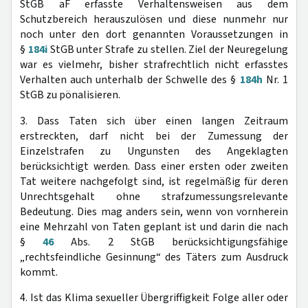
StGB aF erfasste Verhaltensweisen aus dem
Schutzbereich herauszulösen und diese nunmehr nur
noch unter den dort genannten Voraussetzungen in
§
184i
StGB unter Strafe zu stellen. Ziel der Neuregelung
war es vielmehr, bisher strafrechtlich nicht erfasstes
Verhalten auch unterhalb der Schwelle des §
184h
Nr. 1
StGB zu pönalisieren.
3. Dass Taten sich über einen langen Zeitraum
erstreckten, darf nicht bei der Zumessung der
Einzelstrafen zu Ungunsten des Angeklagten
berücksichtigt werden. Dass einer ersten oder zweiten
Tat weitere nachgefolgt sind, ist regelmäßig für deren
Unrechtsgehalt ohne strafzumessungsrelevante
Bedeutung. Dies mag anders sein, wenn von vornherein
eine Mehrzahl von Taten geplant ist und darin die nach
§
46
Abs. 2 StGB berücksichtigungsfähige
„rechtsfeindliche Gesinnung“ des Täters zum Ausdruck
kommt.
4. Ist das Klima sexueller Übergriffigkeit Folge aller oder