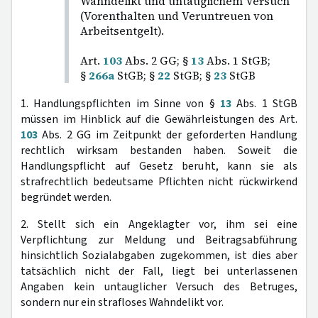
Wahndelikt und untauglichem Versuch
(Vorenthalten und Veruntreuen von
Arbeitsentgelt).
Art.
103
Abs. 2 GG; §
13
Abs. 1 StGB;
§
266a
StGB; §
22
StGB; §
23
StGB
1. Handlungspflichten im Sinne von §
13
Abs. 1 StGB
müssen im Hinblick auf die Gewährleistungen des Art.
103
Abs. 2 GG im Zeitpunkt der geforderten Handlung
rechtlich wirksam bestanden haben. Soweit die
Handlungspflicht auf Gesetz beruht, kann sie als
strafrechtlich bedeutsame Pflichten nicht rückwirkend
begründet werden.
2. Stellt sich ein Angeklagter vor, ihm sei eine
Verpflichtung zur Meldung und Beitragsabführung
hinsichtlich Sozialabgaben zugekommen, ist dies aber
tatsächlich nicht der Fall, liegt bei unterlassenen
Angaben kein untauglicher Versuch des Betruges,
sondern nur ein strafloses Wahndelikt vor.