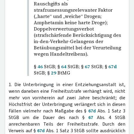
Rauschgifts als
strafzumessungsrelevanter Faktor
(„harte“ und „weiche“ Drogen;
Amphetamin keine harte Droge);
Doppelverwertungsverbot
(strafschärfende Berücksichtigung des
in-den-Verkehr-Gelangens der
Betäubungsmittel bei der Verurteilung
wegen Handeltreibens).
§
46
StGB; §
64
StGB; §
67
StGB; §
67d
StGB; §
29
BtMG
1. Die Unterbringung in einer Entziehungsanstalt ist,
wenn daneben eine Freiheitsstrafe verhängt wird, nicht
mehr von vornherein auf zwei Jahre beschränkt; die
Höchstfrist der Unterbringung verlängert sich in diesen
Fällen vielmehr nach Maßgabe des §
67d
Abs. 1 Satz 3
StGB um die Dauer des nach §
67
Abs. 4 StGB
anrechenbaren Teils der Freiheitsstrafe. Durch den
Verweis auf §
67d
Abs. 1 Satz 3 StGB sollte ausdrücklich