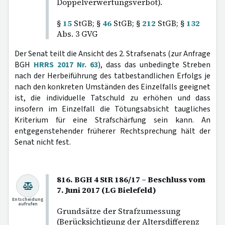
Doppelverwertungsverbot).
§
15
StGB; §
46
StGB; §
212
StGB; §
132
Abs. 3 GVG
Der Senat teilt die Ansicht des 2. Strafsenats (zur Anfrage
BGH
HRRS 2017 Nr. 63
), dass das unbedingte Streben
nach der Herbeiführung des tatbestandlichen Erfolgs je
nach den konkreten Umständen des Einzelfalls geeignet
ist, die individuelle Tatschuld zu erhöhen und dass
insofern im Einzelfall die Tötungsabsicht taugliches
Kriterium für eine Strafschärfung sein kann. An
entgegenstehender früherer Rechtsprechung hält der
Senat nicht fest.
816. BGH 4 StR 186/17 – Beschluss vom
7. Juni 2017 (LG Bielefeld)
Entscheidung
aufrufen
Grundsätze der Strafzumessung
(Berücksichtigung der Altersdifferenz