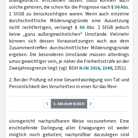
unangebracht erscheinen lassen. Dazu können auch
solche gehören, die schon für die Prognose nach §
56
Abs.
1 StGB zu berücksichtigen waren. Wenn auch einzelne
durchschnittliche Milderungsgründe eine Aussetzung
nicht rechtfertigen, verlangt §
56
Abs. 2 StGB jedoch
keine „ganz außergewöhnlichen“ Umstände. Vielmehr
können sich dessen Voraussetzungen auch aus dem
Zusammentreffen durchschnittlicher Milderungsgründe
ergeben. Die besonderen Umstände müssen allerdings
umso gewichtiger sein, je näher die Freiheitsstrafe an der
Zweijahresgrenze liegt (vgl. BGH
NJW 2016, 2349
, 2351).
2. Bei der Prüfung ist eine Gesamtwürdigung von Tat und
Persönlichkeit des Verurteilten in einer für das Revi-
S. 343 (Heft 9/2017)
sionsgericht nachprüfbaren Weise vorzunehmen. Eine
erschöpfende Darlegung aller Erwägungen ist weder
möglich noch geboten; nachprüfbar darzulegen sind