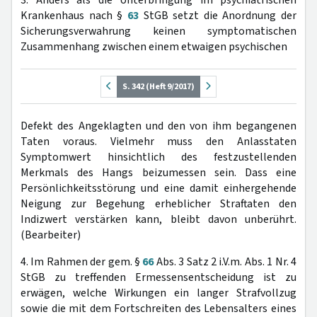
3. Anders als die Unterbringung im psychiatrischen
Krankenhaus nach §
63
StGB setzt die Anordnung der
Sicherungsverwahrung keinen symptomatischen
Zusammenhang zwischen einem etwaigen psychischen
S. 342 (Heft 9/2017)
Defekt des Angeklagten und den von ihm begangenen
Taten voraus. Vielmehr muss den Anlasstaten
Symptomwert hinsichtlich des festzustellenden
Merkmals des Hangs beizumessen sein. Dass eine
Persönlichkeitsstörung und eine damit einhergehende
Neigung zur Begehung erheblicher Straftaten den
Indizwert verstärken kann, bleibt davon unberührt.
(Bearbeiter)
4. Im Rahmen der gem. §
66
Abs. 3 Satz 2 i.V.m. Abs. 1 Nr. 4
StGB zu treffenden Ermessensentscheidung ist zu
erwägen, welche Wirkungen ein langer Strafvollzug
sowie die mit dem Fortschreiten des Lebensalters eines