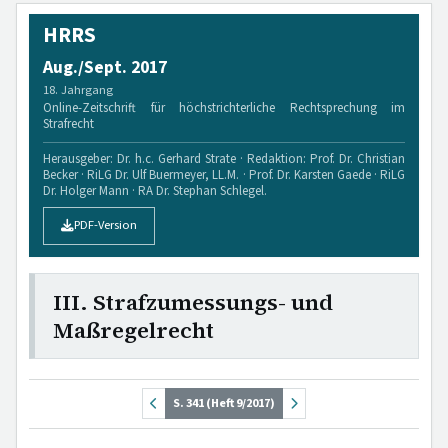
HRRS
Aug./Sept. 2017
18. Jahrgang
Online-Zeitschrift für höchstrichterliche Rechtsprechung im
Strafrecht
Herausgeber: Dr. h.c. Gerhard Strate · Redaktion: Prof. Dr. Christian
Becker · RiLG Dr. Ulf Buermeyer, LL.M. · Prof. Dr. Karsten Gaede · RiLG
Dr. Holger Mann · RA Dr. Stephan Schlegel.
PDF-Version
III. Strafzumessungs- und
Maßregelrecht
S. 341 (Heft 9/2017)