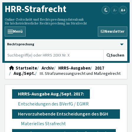
HRR
-Strafrecht
A-
A+
Online-Zeitschrift und Rechtsprechungsdatenbank
für höchstrichterliche Rechtsprechung im Strafrecht
Menü
Newsletter
HRRS durchsuchen
Suchen
Startseite
Archiv
HRRS-Ausgaben
2017
Aug./Sept.
III. Strafzumessungsrecht und Maßregelrecht
HRRS-Ausgabe Aug./Sept. 2017:
Entscheidungen des BVerfG / EGMR
Hervorzuhebende Entscheidungen des BGH
Materielles Strafrecht