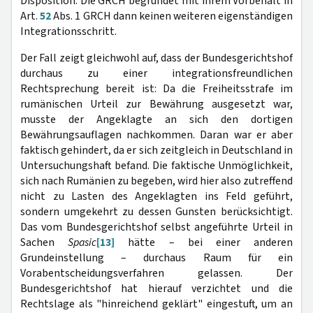
Disposition. Die GRCH begründet mit ihrem Vorbehalt in
Art.
52
Abs. 1 GRCH dann keinen weiteren eigenständigen
Integrationsschritt.
Der Fall zeigt gleichwohl auf, dass der Bundesgerichtshof
durchaus zu einer integrationsfreundlichen
Rechtsprechung bereit ist: Da die Freiheitsstrafe im
rumänischen Urteil zur Bewährung ausgesetzt war,
musste der Angeklagte an sich den dortigen
Bewährungsauflagen nachkommen. Daran war er aber
faktisch gehindert, da er sich zeitgleich in Deutschland in
Untersuchungshaft befand. Die faktische Unmöglichkeit,
sich nach Rumänien zu begeben, wird hier also zutreffend
nicht zu Lasten des Angeklagten ins Feld geführt,
sondern umgekehrt zu dessen Gunsten berücksichtigt.
Das vom Bundesgerichtshof selbst angeführte Urteil in
Sachen
Spasic
[13]
hätte – bei einer anderen
Grundeinstellung – durchaus Raum für ein
Vorabentscheidungsverfahren gelassen. Der
Bundesgerichtshof hat hierauf verzichtet und die
Rechtslage als "hinreichend geklärt" eingestuft, um an