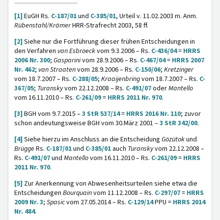
[1]
EuGH Rs.
C-187/01
und
C-385/01
, Urteil v. 11.02.2003 m. Anm.
Rübenstahl/Krämer
HRR-Strafrecht 2003, 58 ff.
[2]
Siehe nur die Fortführung dieser frühen Entscheidungen in
den Verfahren
van
Esbroeck
vom 9.3.2006 – Rs.
C-436/04
=
HRRS
2006 Nr. 300
;
Gasparini
vom 28.9.2006 – Rs.
C-467/04
=
HRRS 2007
Nr. 462
;
van
Straaten
vom 28.9.2006 – Rs.
C-150/06
;
Kretzinger
vom 18.7.2007 – Rs.
C-288/05
;
Kraaijenbring
vom 18.7.2007 – Rs.
C-
367/05
;
Turansky
vom 22.12.2008 – Rs.
C-491/07
oder
Mantello
vom 16.11.2010 – Rs.
C-261/09
=
HRRS 2011 Nr. 970
.
[3]
BGH vom 9.7.2015 –
3 StR 537/14
=
HRRS 2016 Nr. 110
; zuvor
schon andeutungsweise BGH vom 30.März 2001 –
3 StR 342/00
.
[4]
Siehe hierzu im Anschluss an die Entscheidung
Gözütok
und
Brügge
Rs.
C-187/01
und
C-385/01
auch
Turansky
vom 22.12.2008 –
Rs.
C-491/07
und
Mantello
vom 16.11.2010 – Rs.
C-261/09
=
HRRS
2011 Nr. 970
.
[5]
Zur Anerkennung von Abwesenheitsurteilen siehe etwa die
Entscheidungen
Bourquain
vom 11.12.2008 – Rs.
C-297/07
=
HRRS
2009 Nr. 3
;
Spasic
vom 27.05.2014 – Rs.
C-129/14
PPU =
HRRS 2014
Nr. 484
.