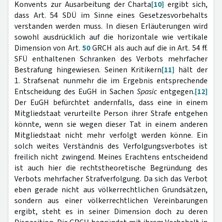
Konvents zur Ausarbeitung der Charta
[10]
ergibt sich,
dass Art. 54 SDÜ im Sinne eines Gesetzesvorbehalts
verstanden werden muss. In diesen Erläuterungen wird
sowohl ausdrücklich auf die horizontale wie vertikale
Dimension von Art.
50
GRCH als auch auf die in Art. 54 ff.
SFÜ enthaltenen Schranken des Verbots mehrfacher
Bestrafung hingewiesen. Seinen Kritikern
[11]
hält der
1. Strafsenat nunmehr die im Ergebnis entsprechende
Entscheidung des EuGH in Sachen
Spasic
entgegen.
[12]
Der EuGH befürchtet andernfalls, dass eine in einem
Mitgliedstaat verurteilte Person ihrer Strafe entgehen
könnte, wenn sie wegen dieser Tat in einem anderen
Mitgliedstaat nicht mehr verfolgt werden könne. Ein
solch weites Verständnis des Verfolgungsverbotes ist
freilich nicht zwingend. Meines Erachtens entscheidend
ist auch hier die rechtstheoretische Begründung des
Verbots mehrfacher Strafverfolgung. Da sich das Verbot
eben gerade nicht aus völkerrechtlichen Grundsätzen,
sondern aus einer völkerrechtlichen Vereinbarungen
ergibt, steht es in seiner Dimension doch zu deren