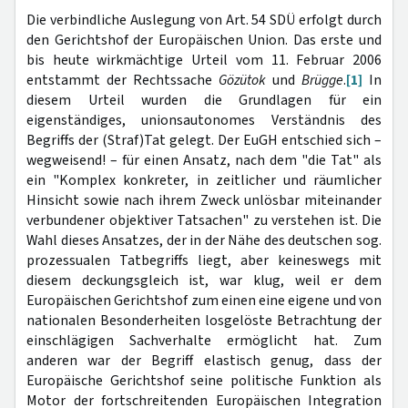
Die verbindliche Auslegung von Art. 54 SDÜ erfolgt durch
den Gerichtshof der Europäischen Union. Das erste und
bis heute wirkmächtige Urteil vom 11. Februar 2006
entstammt der Rechtssache
Gözütok
und
Brügge
.
[1]
In
diesem Urteil wurden die Grundlagen für ein
eigenständiges, unionsautonomes Verständnis des
Begriffs der (Straf)Tat gelegt. Der EuGH entschied sich –
wegweisend! – für einen Ansatz, nach dem "die Tat" als
ein "Komplex konkreter, in zeitlicher und räumlicher
Hinsicht sowie nach ihrem Zweck unlösbar miteinander
verbundener objektiver Tatsachen" zu verstehen ist. Die
Wahl dieses Ansatzes, der in der Nähe des deutschen sog.
prozessualen Tatbegriffs liegt, aber keineswegs mit
diesem deckungsgleich ist, war klug, weil er dem
Europäischen Gerichtshof zum einen eine eigene und von
nationalen Besonderheiten losgelöste Betrachtung der
einschlägigen Sachverhalte ermöglicht hat. Zum
anderen war der Begriff elastisch genug, dass der
Europäische Gerichtshof seine politische Funktion als
Motor der fortschreitenden Europäischen Integration