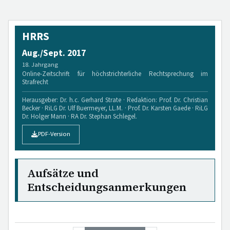
HRRS
Aug./Sept. 2017
18. Jahrgang
Online-Zeitschrift für höchstrichterliche Rechtsprechung im
Strafrecht
Herausgeber: Dr. h.c. Gerhard Strate · Redaktion: Prof. Dr. Christian
Becker · RiLG Dr. Ulf Buermeyer, LL.M. · Prof. Dr. Karsten Gaede · RiLG
Dr. Holger Mann · RA Dr. Stephan Schlegel.
PDF-Version
Aufsätze und
Entscheidungsanmerkungen