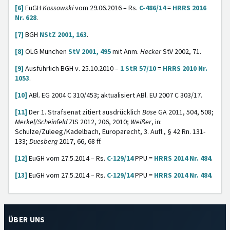
[6]
EuGH
Kossowski
vom 29.06.2016 – Rs.
C-486/14
=
HRRS 2016
Nr. 628
.
[7]
BGH
NStZ 2001, 163
.
[8]
OLG München
StV 2001, 495
mit Anm.
Hecker
StV 2002, 71.
[9]
Ausführlich BGH v. 25.10.2010 –
1 StR 57/10
=
HRRS 2010 Nr.
1053
.
[10]
ABl. EG 2004 C 310/453; aktualisiert ABl. EU 2007 C 303/17.
[11]
Der 1. Strafsenat zitiert ausdrücklich
Böse
GA 2011, 504, 508;
Merkel/Scheinfeld
ZIS 2012, 206, 2010;
Weißer
, in:
Schulze/Zuleeg/Kadelbach, Europarecht, 3. Aufl., § 42 Rn. 131-
133;
Duesberg
2017, 66, 68 ff.
[12]
EuGH vom 27.5.2014 – Rs.
C-129/14
PPU =
HRRS 2014 Nr. 484
.
[13]
EuGH vom 27.5.2014 – Rs.
C-129/14
PPU =
HRRS 2014 Nr. 484
.
ÜBER UNS