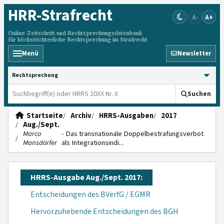
HRR
-Strafrecht
A-
A+
Online-Zeitschrift und Rechtsprechungsdatenbank
für höchstrichterliche Rechtsprechung im Strafrecht
Menü
Newsletter
HRRS durchsuchen
Suchen
Startseite
Archiv
HRRS-Ausgaben
2017
Aug./Sept.
Marco
- Das transnationale Doppelbestrafungsverbot
Mansdörfer
als Integrationsindi...
HRRS-Ausgabe Aug./Sept. 2017:
Entscheidungen des BVerfG / EGMR
Hervorzuhebende Entscheidungen des BGH