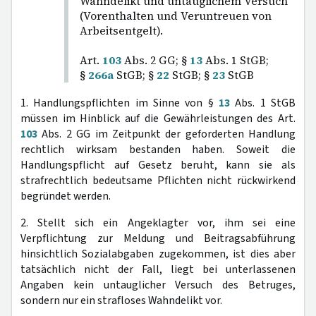
Wahndelikt und untauglichem Versuch
(Vorenthalten und Veruntreuen von
Arbeitsentgelt).
Art.
103
Abs. 2 GG; §
13
Abs. 1 StGB;
§
266a
StGB; §
22
StGB; §
23
StGB
1. Handlungspflichten im Sinne von §
13
Abs. 1 StGB
müssen im Hinblick auf die Gewährleistungen des Art.
103
Abs. 2 GG im Zeitpunkt der geforderten Handlung
rechtlich wirksam bestanden haben. Soweit die
Handlungspflicht auf Gesetz beruht, kann sie als
strafrechtlich bedeutsame Pflichten nicht rückwirkend
begründet werden.
2. Stellt sich ein Angeklagter vor, ihm sei eine
Verpflichtung zur Meldung und Beitragsabführung
hinsichtlich Sozialabgaben zugekommen, ist dies aber
tatsächlich nicht der Fall, liegt bei unterlassenen
Angaben kein untauglicher Versuch des Betruges,
sondern nur ein strafloses Wahndelikt vor.