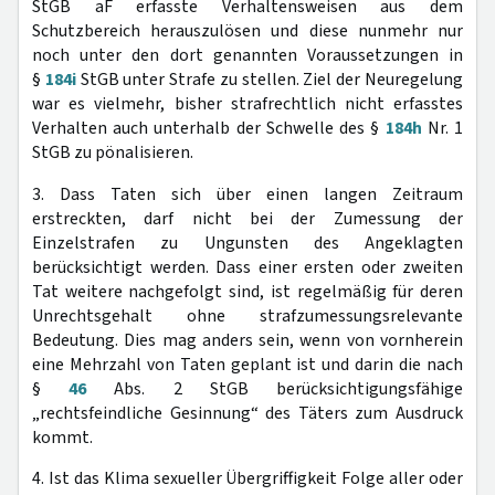
StGB aF erfasste Verhaltensweisen aus dem
Schutzbereich herauszulösen und diese nunmehr nur
noch unter den dort genannten Voraussetzungen in
§
184i
StGB unter Strafe zu stellen. Ziel der Neuregelung
war es vielmehr, bisher strafrechtlich nicht erfasstes
Verhalten auch unterhalb der Schwelle des §
184h
Nr. 1
StGB zu pönalisieren.
3. Dass Taten sich über einen langen Zeitraum
erstreckten, darf nicht bei der Zumessung der
Einzelstrafen zu Ungunsten des Angeklagten
berücksichtigt werden. Dass einer ersten oder zweiten
Tat weitere nachgefolgt sind, ist regelmäßig für deren
Unrechtsgehalt ohne strafzumessungsrelevante
Bedeutung. Dies mag anders sein, wenn von vornherein
eine Mehrzahl von Taten geplant ist und darin die nach
§
46
Abs. 2 StGB berücksichtigungsfähige
„rechtsfeindliche Gesinnung“ des Täters zum Ausdruck
kommt.
4. Ist das Klima sexueller Übergriffigkeit Folge aller oder