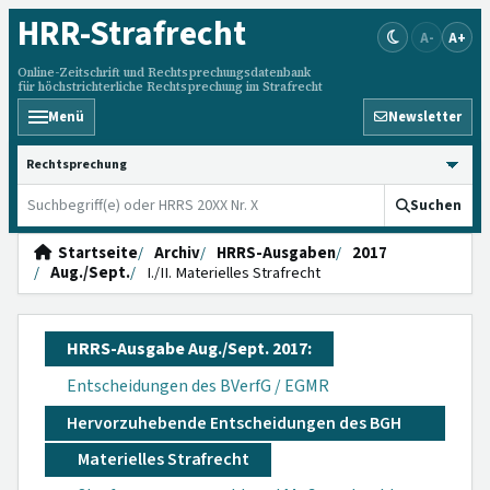
HRR
-Strafrecht
A-
A+
Online-Zeitschrift und Rechtsprechungsdatenbank
für höchstrichterliche Rechtsprechung im Strafrecht
Menü
Newsletter
HRRS durchsuchen
Suchen
Startseite
Archiv
HRRS-Ausgaben
2017
Aug./Sept.
I./II. Materielles Strafrecht
HRRS-Ausgabe Aug./Sept. 2017:
Entscheidungen des BVerfG / EGMR
Hervorzuhebende Entscheidungen des BGH
Materielles Strafrecht