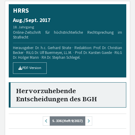
HRRS
Aug./Sept. 2017
18. Jahrgang
Online-Zeitschrift für höchstrichterliche Rechtsprechung im
Strafrecht
Herausgeber: Dr. h.c. Gerhard Strate · Redaktion: Prof. Dr. Christian
Becker · RiLG Dr. Ulf Buermeyer, LL.M. · Prof. Dr. Karsten Gaede · RiLG
Dr. Holger Mann · RA Dr. Stephan Schlegel.
PDF-Version
Hervorzuhebende
Entscheidungen des BGH
S. 336 (Heft 9/2017)