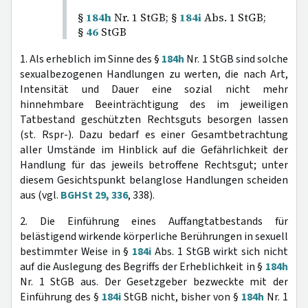
§
184h
Nr. 1 StGB; §
184i
Abs. 1 StGB;
§
46
StGB
1. Als erheblich im Sinne des §
184h
Nr. 1 StGB sind solche
sexualbezogenen Handlungen zu werten, die nach Art,
Intensität und Dauer eine sozial nicht mehr
hinnehmbare Beeinträchtigung des im jeweiligen
Tatbestand geschützten Rechtsguts besorgen lassen
(st. Rspr-). Dazu bedarf es einer Gesamtbetrachtung
aller Umstände im Hinblick auf die Gefährlichkeit der
Handlung für das jeweils betroffene Rechtsgut; unter
diesem Gesichtspunkt belanglose Handlungen scheiden
aus (vgl.
BGHSt 29, 336
, 338).
2. Die Einführung eines Auffangtatbestands für
belästigend wirkende körperliche Berührungen in sexuell
bestimmter Weise in §
184i
Abs. 1 StGB wirkt sich nicht
auf die Auslegung des Begriffs der Erheblichkeit in §
184h
Nr. 1 StGB aus. Der Gesetzgeber bezweckte mit der
Einführung des §
184i
StGB nicht, bisher von §
184h
Nr. 1