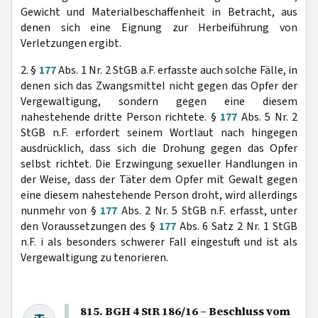
Gewicht und Materialbeschaffenheit in Betracht, aus
denen sich eine Eignung zur Herbeiführung von
Verletzungen ergibt.
2. §
177
Abs. 1 Nr. 2 StGB a.F. erfasste auch solche Fälle, in
denen sich das Zwangsmittel nicht gegen das Opfer der
Vergewaltigung, sondern gegen eine diesem
nahestehende dritte Person richtete. §
177
Abs. 5 Nr. 2
StGB n.F. erfordert seinem Wortlaut nach hingegen
ausdrücklich, dass sich die Drohung gegen das Opfer
selbst richtet. Die Erzwingung sexueller Handlungen in
der Weise, dass der Täter dem Opfer mit Gewalt gegen
eine diesem nahestehende Person droht, wird allerdings
nunmehr von §
177
Abs. 2 Nr. 5 StGB n.F. erfasst, unter
den Voraussetzungen des §
177
Abs. 6 Satz 2 Nr. 1 StGB
n.F. i als besonders schwerer Fall eingestuft und ist als
Vergewaltigung zu tenorieren.
815. BGH 4 StR 186/16 – Beschluss vom