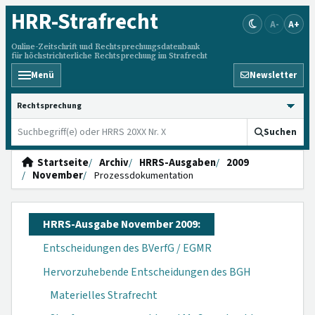
HRR
-Strafrecht
A-
A+
Online-Zeitschrift und Rechtsprechungsdatenbank
für höchstrichterliche Rechtsprechung im Strafrecht
Menü
Newsletter
HRRS durchsuchen
Suchen
Startseite
Archiv
HRRS-Ausgaben
2009
November
Prozessdokumentation
HRRS-Ausgabe November 2009:
Entscheidungen des BVerfG / EGMR
Hervorzuhebende Entscheidungen des BGH
Materielles Strafrecht