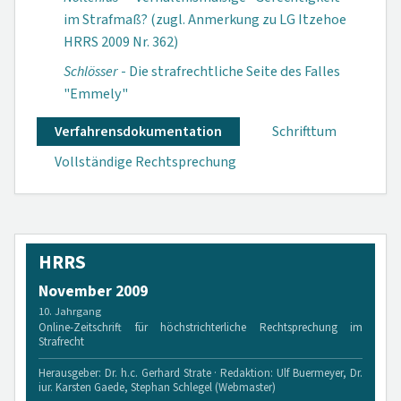
im Strafmaß? (zugl. Anmerkung zu LG Itzehoe
HRRS 2009 Nr. 362)
Schlösser
- Die strafrechtliche Seite des Falles
"Emmely"
Verfahrensdokumen­tation
Schrifttum
Vollständige Rechtsprechung
HRRS
November 2009
10. Jahrgang
Online-Zeitschrift für höchstrichterliche Rechtsprechung im
Strafrecht
Herausgeber: Dr. h.c. Gerhard Strate · Redaktion: Ulf Buermeyer, Dr.
iur. Karsten Gaede, Stephan Schlegel (Webmaster)