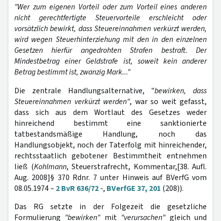
"Wer zum eigenen Vorteil oder zum Vorteil eines anderen
nicht gerechtfertigte Steuervorteile erschleicht oder
vorsätzlich bewirkt, dass Steuereinnahmen verkürzt werden,
wird wegen Steuerhinterziehung mit den in den einzelnen
Gesetzen hierfür angedrohten Strafen bestraft. Der
Mindestbetrag einer Geldstrafe ist, soweit kein anderer
Betrag bestimmt ist, zwanzig Mark..."
Die zentrale Handlungsalternative, "
bewirken, dass
Steuereinnahmen verkürzt werden"
, war so weit gefasst,
dass sich aus dem Wortlaut des Gesetzes weder
hinreichend bestimmt eine sanktionierte
tatbestandsmäßige Handlung, noch das
Handlungsobjekt, noch der Taterfolg mit hinreichender,
rechtsstaatlich gebotener Bestimmtheit entnehmen
ließ (
Kohlmann
, Steuerstrafrecht, Kommentar,[38. Aufl.
Aug. 2008]§ 370 Rdnr. 7 unter Hinweis auf BVerfG vom
08.05.1974 –
2 BvR 636/72
-,
BVerfGE 37, 201
(208)).
Das RG setzte in der Folgezeit die gesetzliche
Formulierung
"bewirken"
mit
"verursachen"
gleich und