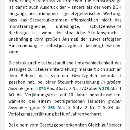
Mitwirkung Straferlass zu erreichen. Die Selbstanzeige
ist damit auch Ausdruck der – anders als der vom BGH
eingangs beschriebenen – gesetzgeberischen Wertung,
dass das Steueraufkommen offensichtlich nicht das
monstranzgleiche, unbedingte, schützenswerte
Rechtsgut ist, wenn der staatliche Strafanspruch –
unabhängig vom großen Ausmaß der zuvor erfolgten
Hinterziehung – selbstjustizgleich beseitigt werden
kann.
Die strukturelle tatbestandliche Unterschiedlichkeit des
Betruges zur Steuerhinterziehung markiert sich auch an
dem Befund, dass sich der Gesetzgeber veranlasst
gesehen hat, bei einer Steuerhinterziehung
in großem
Ausmaß
gem. §
370
Abs. 3 Satz 2 Nr. 1 AO über §
376
Abs. 1
AO die Verjährungsfrist auf 10 Jahre heraufzusetzen,
während bei einem betrügerischen Handeln
großen
Ausmaßes
gem. §
263
Abs. 3 Satz 2 Nr. 2 StGB die
Verfolgungsverjährung bei fünf Jahren verharrt.
Bei einem vom Gesetzgeber erkannten Gleichlauf beider