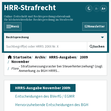
HRR
-Strafrecht
A-
A+
Online-Zeitschrift und Rechtsprechungsdatenbank
für höchstrichterliche Rechtsprechung im Strafrecht
Menü
Newsletter
HRRS durchsuchen
Suchen
Startseite
Archiv
HRRS-Ausgaben
2009
November
- Strafzumessungsraster bei Steuerhinterziehung? (zugl.
Flore
Anmerkung zu BGH HRRS...
HRRS-Ausgabe November 2009:
Entscheidungen des BVerfG / EGMR
Hervorzuhebende Entscheidungen des BGH