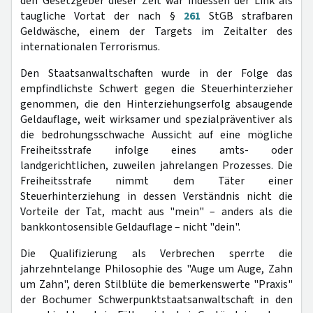
den Gesetzgeber dieser Zeit war indessen der Link als
taugliche Vortat der nach §
261
StGB strafbaren
Geldwäsche, einem der Targets im Zeitalter des
internationalen Terrorismus.
Den Staatsanwaltschaften wurde in der Folge das
empfindlichste Schwert gegen die Steuerhinterzieher
genommen, die den Hinterziehungserfolg absaugende
Geldauflage, weit wirksamer und spezialpräventiver als
die bedrohungsschwache Aussicht auf eine mögliche
Freiheitsstrafe infolge eines amts- oder
landgerichtlichen, zuweilen jahrelangen Prozesses. Die
Freiheitsstrafe nimmt dem Täter einer
Steuerhinterziehung in dessen Verständnis nicht die
Vorteile der Tat, macht aus "mein" – anders als die
bankkontosensible Geldauflage – nicht "dein".
Die Qualifizierung als Verbrechen sperrte die
jahrzehntelange Philosophie des "Auge um Auge, Zahn
um Zahn", deren Stilblüte die bemerkenswerte "Praxis"
der Bochumer Schwerpunktstaatsanwaltschaft in den