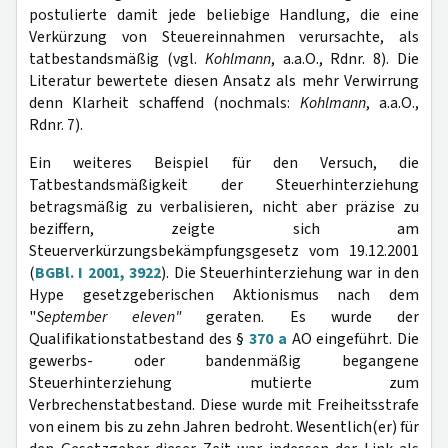
postulierte damit jede beliebige Handlung, die eine
Verkürzung von Steuereinnahmen verursachte, als
tatbestandsmäßig (vgl.
Kohlmann
, a.a.O., Rdnr. 8). Die
Literatur bewertete diesen Ansatz als mehr Verwirrung
denn Klarheit schaffend (nochmals:
Kohlmann
, a.a.O.,
Rdnr. 7).
Ein weiteres Beispiel für den Versuch, die
Tatbestandsmäßigkeit der Steuerhinterziehung
betragsmäßig zu verbalisieren, nicht aber präzise zu
beziffern, zeigte sich am
Steuerverkürzungsbekämpfungsgesetz vom 19.12.2001
(
BGBl. I 2001, 3922
). Die Steuerhinterziehung war in den
Hype gesetzgeberischen Aktionismus nach dem
"
September eleven"
geraten. Es wurde der
Qualifikationstatbestand des §
370 a
AO eingeführt. Die
gewerbs- oder bandenmäßig begangene
Steuerhinterziehung mutierte zum
Verbrechenstatbestand. Diese wurde mit Freiheitsstrafe
von einem bis zu zehn Jahren bedroht. Wesentlich(er) für