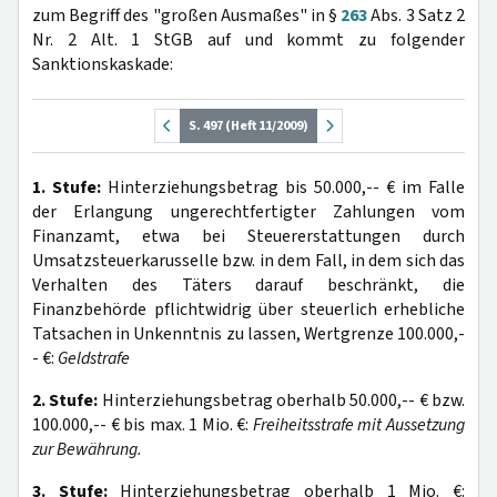
zum Begriff des "großen Ausmaßes" in §
263
Abs. 3 Satz 2
Nr. 2 Alt. 1 StGB auf und kommt zu folgender
Sanktionskaskade:
S. 497 (Heft 11/2009)
1. Stufe:
Hinterziehungsbetrag bis 50.000,-- € im Falle
der Erlangung ungerechtfertigter Zahlungen vom
Finanzamt, etwa bei Steuererstattungen durch
Umsatzsteuerkarusselle bzw. in dem Fall, in dem sich das
Verhalten des Täters darauf beschränkt, die
Finanzbehörde pflichtwidrig über steuerlich erhebliche
Tatsachen in Unkenntnis zu lassen, Wertgrenze 100.000,-
- €:
Geldstrafe
2. Stufe:
Hinterziehungsbetrag oberhalb 50.000,-- € bzw.
100.000,-- € bis max. 1 Mio. €:
Freiheitsstrafe mit Aussetzung
zur Bewährung.
3. Stufe:
Hinterziehungsbetrag oberhalb 1 Mio. €: