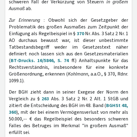
schweren Fall der Verkürzung von Steuern
in großem
Ausmaß
ab.
Zur Erinnerung
: Obwohl sich der Gesetzgeber der
Problematik des großen Ausmaßes zum Zeitpunkt der
Einfügung als Regelbeispiel in §
370
Nr. Abs. 3 Satz 2 Nr. 1
AO durchaus bewusst war, ist dieser unbestimmte
Tatbestandsbegriff weder im Gesetzestext näher
definiert noch lassen sich aus den Gesetzesmaterialien
(
BT-Drucks. 16/5846, S. 74
ff.) Anhaltspunkte für das
Rechtsverständnis, insbesondere für eine konkrete
Größenordnung, erkennen (
Kohlmann
, a.a.O., § 370, Rdnr.
1099.1).
Der BGH zieht dann in seiner Exegese der Norm den
Vergleich zu §
263
Abs. 3 Satz 2 Nr. 2 Alt. 1 StGB und
zitiert die Entscheidung des BGH im 48. Band (
BGHSt 48,
360
), mit der bei einem Vermögensverlust von mehr als
50.000,-- € das Regelbeispiel des besonders schweren
Falles des Betruges im Merkmal "in großem Ausmaß"
erfüllt sei.