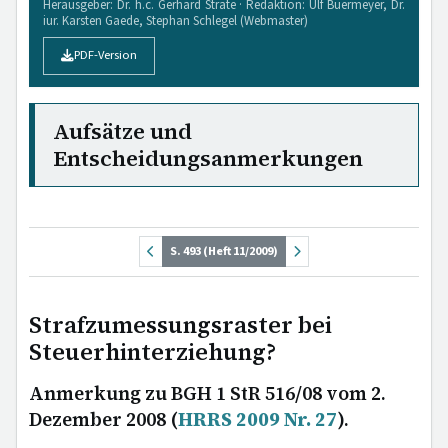
Herausgeber: Dr. h.c. Gerhard Strate · Redaktion: Ulf Buermeyer, Dr.
iur. Karsten Gaede, Stephan Schlegel (Webmaster)
PDF-Version
Aufsätze und
Entscheidungsanmerkungen
S. 493 (Heft 11/2009)
Strafzumessungsraster bei
Steuerhinterziehung?
Anmerkung zu BGH 1 StR 516/08 vom 2.
Dezember 2008 (
HRRS 2009 Nr. 27
).