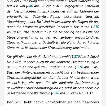
"Bei der Zumessung einer Strafe wegen Steuer-hinterziehung
hat das von §
46
Abs. 2 Satz 2 StGB vorgegebene Kriterium
der "verschuldeten Auswirkungen der Tat" im Rahmen der
erforderlichen Gesamtwürdigung besonderes Gewicht.
"Auswirkungen der Tat" sind insbesondere die Folgen für das
durch die Strafnorm geschützte Rechtsgut. Das durch §
370
AO geschützte Rechtsgut ist die Sicherung des staatlichen
Steueranspruchs, d. h. des rechtzeitigen unvollständigen
Steueraufkommens. …Deshalb ist die Höhe der verkürzten
Steuern ein bestimmender Strafzumessungsumstand. ...
Das gilt nicht nur für die Strafrahmenwahl (§
370
Abs. 3 Satz 2
Nr. 1 AO), sondern auch für die konkrete Strafzumessung in
dem … zugrunde gelegten Strafrahmen des §
370
Abs. 1 AO.
Dass der Hinterziehungsbetrag nicht nur ein bestimmender
Strafzumessungsfaktor, sondern darüber hinaus dann, wenn
er hoch ist, ein auch für die konkrete Strafzumessung
gewichtiger Strafschärfungsgrund ist, zeigt insbesondere die
gesetzgeberische Wertung in §
370
Abs. 3 Satz 2 Nr. 1 AO."
Der BGH hebt damit unmittelbar auf den besonders