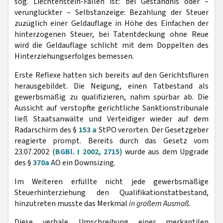
sog. Liechtenstein-Fällen ist: bei Geständnis oder –
verunglückter – Selbstanzeige: Bezahlung der Steuer
zuzüglich einer Geldauflage in Höhe des Einfachen der
hinterzogenen Steuer, bei Tatentdeckung ohne Reue
wird die Geldauflage schlicht mit dem Doppelten des
Hinterziehungserfolges bemessen.
Erste Reflexe hatten sich bereits auf den Gerichtsfluren
herausgebildet. Die Neigung, einen Tatbestand als
gewerbsmäßig zu qualifizieren, nahm spürbar ab. Die
Aussicht auf verstopfte gerichtliche Sanktionstribunale
ließ Staatsanwälte und Verteidiger wieder auf dem
Radarschirm des §
153 a
StPO verorten. Der Gesetzgeber
reagierte prompt. Bereits durch das Gesetz vom
23.07.2002 (
BGBl. I 2002, 2715
) wurde aus dem Upgrade
des §
370a
AO ein Downsizing.
Im Weiteren erfüllte nicht jede gewerbsmäßige
Steuerhinterziehung den Qualifikationstatbestand,
hinzutreten musste das Merkmal
in großem Ausmaß
.
Diese verbale Umschreibung einer merkantilen