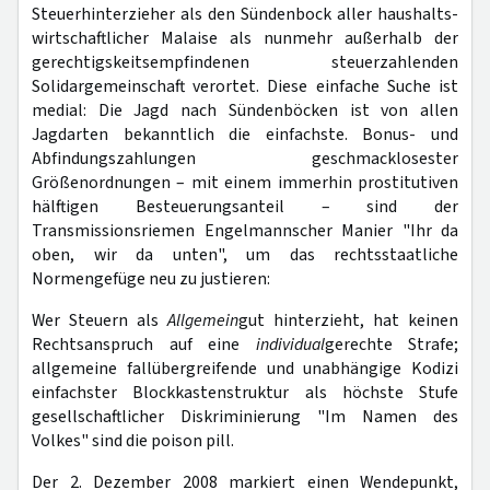
Steuerhinterzieher als den Sündenbock aller haushalts-
wirtschaftlicher Malaise als nunmehr außerhalb der
gerechtigskeitsempfindenen steuerzahlenden
Solidargemeinschaft verortet. Diese einfache Suche ist
medial: Die Jagd nach Sündenböcken ist von allen
Jagdarten bekanntlich die einfachste. Bonus- und
Abfindungszahlungen geschmacklosester
Größenordnungen – mit einem immerhin prostitutiven
hälftigen Besteuerungsanteil – sind der
Transmissionsriemen Engelmannscher Manier "Ihr da
oben, wir da unten", um das rechtsstaatliche
Normengefüge neu zu justieren:
Wer Steuern als
Allgemein
gut hinterzieht, hat keinen
Rechtsanspruch auf eine
individual
gerechte Strafe;
allgemeine fallübergreifende und unabhängige Kodizi
einfachster Blockkastenstruktur als höchste Stufe
gesellschaftlicher Diskriminierung "Im Namen des
Volkes" sind die poison pill.
Der 2. Dezember 2008 markiert einen Wendepunkt,