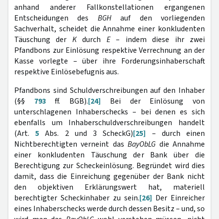
anhand anderer Fallkonstellationen ergangenen
Entscheidungen des
BGH
auf den vorliegenden
Sachverhalt, scheidet die Annahme einer konkludenten
Täuschung der
K
durch
E
– indem diese ihr zwei
Pfandbons zur Einlösung respektive Verrechnung an der
Kasse vorlegte – über ihre Forderungsinhaberschaft
respektive Einlösebefugnis aus.
Pfandbons sind Schuldverschreibungen auf den Inhaber
(§§
793
ff. BGB).
[24]
Bei der Einlösung von
unterschlagenen Inhaberschecks – bei denen es sich
ebenfalls um Inhaberschuldverschreibungen handelt
(Art.
5
Abs. 2 und 3 ScheckG)
[25]
– durch einen
Nichtberechtigten verneint das
BayObLG
die Annahme
einer konkludenten Täuschung der Bank über die
Berechtigung zur Scheckeinlösung. Begründet wird dies
damit, dass die Einreichung gegenüber der Bank nicht
den objektiven Erklärungswert hat, materiell
berechtigter Scheckinhaber zu sein.
[26]
Der Einreicher
eines Inhaberschecks werde durch dessen Besitz – und, so