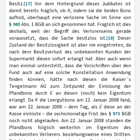
Besitz.
[17]
Vor dem Hintergrund dieses Judikates ist
damit bereits fraglich, ob
K
, indem sie die beiden Bons
aufhob, überhaupt eine verlorene Sache im Sinne von
§
965
Abs. 1 BGB an sich genommen hat. Fraglich ist dies
deshalb, weil der Begriff des Verlorenseins gerade
voraussetzt, dass die Sache besitzlos ist.
[18]
Dieser
Zustand der Besitzlosigkeit ist aber nie eingetreten, da
nach dem Besitzverlust des unbekannten Kunden der
Supermarkt diesen sofort erlangt hat. Aber auch wenn
man einmal unterstellt, dass die Vorschriften über den
Fund auch auf eine solche Konstellation Anwendung
finden können, hätte nach diesen die Kaiser´s
Tengelmann AG zum Zeitpunkt der Einlösung der
Pfandbons durch
E
an diesen (noch) kein Eigentum
erlangt. Da
K
die Leergutbons am 12. Januar 2008 fand,
war am 22. Januar 2008 – dem Tag, als
E
diese an der
Kasse einlöste – die sechsmonatige Frist des §
973
BGB
noch nicht abgelaufen. Am 22. Januar 2008 standen die
Pfandbons folglich weiterhin im Eigentum des
unbekannten Verlierers beziehungsweise eines Dritten.