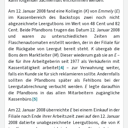
kann folgender Sachverhalt entnommen werden:
Am 12. Januar 2008 fand eine Kollegin (
K
) von
Emmely
(
E
)
im Kassenbereich des Backstops zwei noch nicht
abgezeichnete Leergutbons im Wert von 48 Cent und 82
Cent. Beide Pfandbons trugen das Datum 12. Januar 2008
und waren zu unterschiedlichen Zeiten am
Flaschenautomaten erstellt worden, der in der Filiale für
die Rückgabe von Leergut bereit steht.
K
übergab die
Bons dem Marktleiter (
M
). Dieser wiederum gab sie an
E
–
die für ihre Arbeitgeberin seit 1977 als Verkäuferin mit
Kassentätigkeit arbeitet
[4]
– zur Verwahrung weiter,
falls ein Kunde sie für sich reklamieren sollte. Andernfalls
sollten die Pfandbons später als Fehlbons bei der
Leergutabrechnung verbucht werden.
E
legte daraufhin
die Pfandbons in das allen Mitarbeitern zugängliche
Kassenbüro.
[5]
Am 22. Januar 2008 überreichte
E
bei einem Einkauf in der
Filiale nach Ende ihrer Arbeitszeit zwei auf den 12. Januar
2008 datierte unabgezeichnete Leergutbons, die von
K