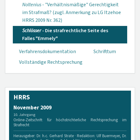
Noltenius
- "Verhältnismäßige" Gerechtigkeit
im Strafmaß? (zugl. Anmerkung zu LG Itzehoe
HRRS 2009 Nr. 362)
Schlösser
- Die strafrechtliche Seite des
Falles "Emmely"
Verfahrensdokumen­tation
Schrifttum
Vollständige Rechtsprechung
HRRS
November 2009
10. Jahrgang
Online-Zeitschrift für höchstrichterliche Rechtsprechung im
Strafrecht
Herausgeber: Dr. h.c. Gerhard Strate · Redaktion: Ulf Buermeyer, Dr.