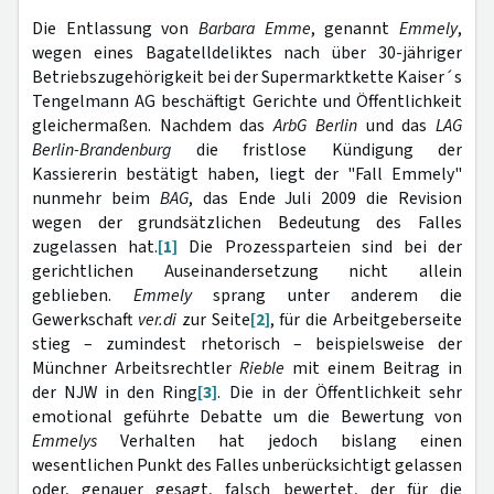
Die Entlassung von
Barbara Emme
, genannt
Emmely
,
wegen eines Bagatelldeliktes nach über 30-jähriger
Betriebszugehörigkeit bei der Supermarktkette Kaiser´s
Tengelmann AG beschäftigt Gerichte und Öffentlichkeit
gleichermaßen. Nachdem das
ArbG Berlin
und das
LAG
Berlin-Brandenburg
die fristlose Kündigung der
Kassiererin bestätigt haben, liegt der "Fall Emmely"
nunmehr beim
BAG
, das Ende Juli 2009 die Revision
wegen der grundsätzlichen Bedeutung des Falles
zugelassen hat.
[1]
Die Prozessparteien sind bei der
gerichtlichen Auseinandersetzung nicht allein
geblieben.
Emmely
sprang unter anderem die
Gewerkschaft
ver.di
zur Seite
[2]
, für die Arbeitgeberseite
stieg – zumindest rhetorisch – beispielsweise der
Münchner Arbeitsrechtler
Rieble
mit einem Beitrag in
der NJW in den Ring
[3]
. Die in der Öffentlichkeit sehr
emotional geführte Debatte um die Bewertung von
Emmelys
Verhalten hat jedoch bislang einen
wesentlichen Punkt des Falles unberücksichtigt gelassen
oder, genauer gesagt, falsch bewertet, der für die