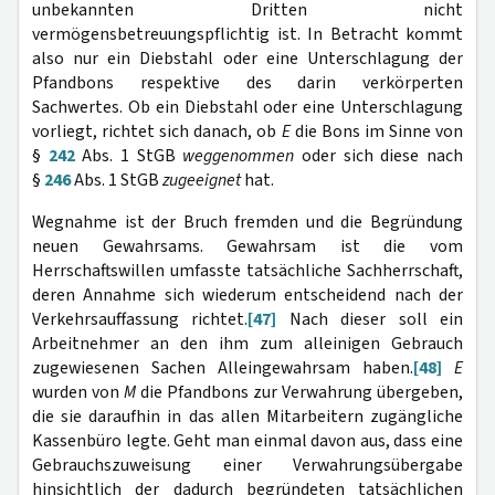
unbekannten Dritten nicht
vermögensbetreuungspflichtig ist. In Betracht kommt
also nur ein Diebstahl oder eine Unterschlagung der
Pfandbons respektive des darin verkörperten
Sachwertes. Ob ein Diebstahl oder eine Unterschlagung
vorliegt, richtet sich danach, ob
E
die Bons im Sinne von
§
242
Abs. 1 StGB
weggenommen
oder sich diese nach
§
246
Abs. 1 StGB
zugeeignet
hat.
Wegnahme ist der Bruch fremden und die Begründung
neuen Gewahrsams. Gewahrsam ist die vom
Herrschaftswillen umfasste tatsächliche Sachherrschaft,
deren Annahme sich wiederum entscheidend nach der
Verkehrsauffassung richtet.
[47]
Nach dieser soll ein
Arbeitnehmer an den ihm zum alleinigen Gebrauch
zugewiesenen Sachen Alleingewahrsam haben.
[48]
E
wurden von
M
die Pfandbons zur Verwahrung übergeben,
die sie daraufhin in das allen Mitarbeitern zugängliche
Kassenbüro legte. Geht man einmal davon aus, dass eine
Gebrauchszuweisung einer Verwahrungsübergabe
hinsichtlich der dadurch begründeten tatsächlichen