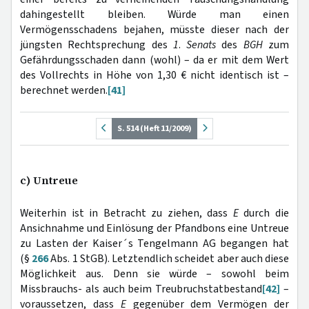
dahingestellt bleiben. Würde man einen
Vermögensschadens bejahen, müsste dieser nach der
jüngsten Rechtsprechung des
1
.
Senats
des
BGH
zum
Gefährdungsschaden dann (wohl) – da er mit dem Wert
des Vollrechts in Höhe von 1,30 € nicht identisch ist –
berechnet werden.
[41]
S. 514 (Heft 11/2009)
c) Untreue
Weiterhin ist in Betracht zu ziehen, dass
E
durch die
Ansichnahme und Einlösung der Pfandbons eine Untreue
zu Lasten der Kaiser´s Tengelmann AG begangen hat
(§
266
Abs. 1 StGB). Letztendlich scheidet aber auch diese
Möglichkeit aus. Denn sie würde – sowohl beim
Missbrauchs- als auch beim Treubruchstatbestand
[42]
–
voraussetzen, dass
E
gegenüber dem Vermögen der