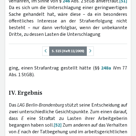
verfahren, im Sinne von §
246
Abs. 2 StGB anvertraut.
[51]
Da es sich um die Unterschlagung einer geringwertigen
Sache gehandelt hat, wäre diese – da ein besonderes
öffentliches Interesse an der Strafverfolgung nicht
besteht – nur dann verfolgbar, wenn der unbekannte
Dritte, zu dessen Lasten die Unterschlagung
S. 515 (Heft 11/2009)
ging, einen Strafantrag gestellt hätte (§§
248a
iVm 77
Abs. 1 StGB).
IV. Ergebnis
Das
LAG Berlin-Brandenburg
stützt seine Entscheidung auf
zwei unterschiedliche Gesichtspunkte. Zum einen darauf,
dass
E
eine Straftat zu Lasten ihrer Arbeitgeberin
begangen haben soll.
[52]
Zum anderen auf das Verhalten
von
E
nach der Tatbegehung und im arbeitsgerichtlichen