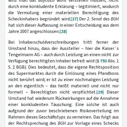
wird man das
BayObLG
wohl verstehen müssen, nicht
durch eine konkludente Erklärung – legitimiert, wodurch
die Vermutung einer materiellen Berechtigung des
Scheckinhabers begründet wird.
[27]
Der
2
.
Senat
des
BGH
hat sich dieser Auffassung in einer Entscheidung aus dem
Jahre 2007 angeschlossen.
[28]
Bei Inhaberschuldverschreibungen tritt ferner der
Umstand hinzu, dass der Aussteller – hier die Kaiser´s
Tengelmann AG – auch durch Leistung an einen nicht zur
Verfügung berechtigten Inhaber befreit wird (§
793
Abs. 1
S. 2 BGB). Dies bedeutet, dass die eigene Rechtsposition
des Supermarktes durch die Einlösung eines Pfandbons
nicht berührt wird; er ist zu einer nochmaligen Leistung
an den eigentlich – das heißt materiell und nicht nur
formell – Berechtigten nicht verpflichtet.
[29]
Dieser
Umstand hat wiederum Rückwirkungen auf die Annahme
einer konkludenten Täuschung. Eine solche ist auch
aufgrund der zuvor beschriebenen Risikoverteilung im
Rahmen dieses Geschäftstyps zu verneinen. Das folgt aus
der Rechtsprechung des
BGH
zur Vorlage eines Schecks