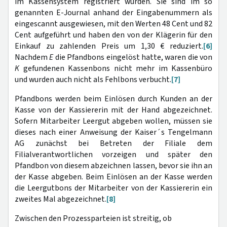
im Kassensystem registriert wurden. Sie sind im so
genannten E-Journal anhand der Eingabenummern als
eingescannt ausgewiesen, mit den Werten 48 Cent und 82
Cent aufgeführt und haben den von der Klägerin für den
Einkauf zu zahlenden Preis um 1,30 € reduziert.
[6]
Nachdem
E
die Pfandbons eingelöst hatte, waren die von
K
gefundenen Kassenbons nicht mehr im Kassenbüro
und wurden auch nicht als Fehlbons verbucht.
[7]
Pfandbons werden beim Einlösen durch Kunden an der
Kasse von der Kassiererin mit der Hand abgezeichnet.
Sofern Mitarbeiter Leergut abgeben wollen, müssen sie
dieses nach einer Anweisung der Kaiser´s Tengelmann
AG zunächst bei Betreten der Filiale dem
Filialverantwortlichen vorzeigen und später den
Pfandbon von diesem abzeichnen lassen, bevor sie ihn an
der Kasse abgeben. Beim Einlösen an der Kasse werden
die Leergutbons der Mitarbeiter von der Kassiererin ein
zweites Mal abgezeichnet.
[8]
Zwischen den Prozessparteien ist streitig, ob