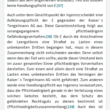
zudem aus dem allgemeinen Grundsatz
Treu und Glauben
keine Handlungspflicht von
E
.
[37]
Auch unter dem Gesichtspunkt der
Ingerenz
scheidet eine
Aufklärungspflicht der
E
gegenüber der Kaiser´s
Tengelmann AG aus. Diese Garantenstellung folgt aus
vorangegangenem pflichtwidrigem
Gefährdungsverhalten.
[38]
Ob
E
durch die Ansichnahme
der Leergutbons eine Straftat zu Lasten eines
unbekannten Dritten begangen hat, muss in diesem
Zusammenhang nicht entschieden werden. Denn selbst
wenn dies der Fall sein sollte, würde dieser Umstand kein
im zuvor genannten Sinne pflichtwidriges Vorverhalten
darstellen. Zum einen wird allein durch eine Straftat zu
Lasten eines unbekannten Dritten das Vermögen der
Kaiser´s Tengelmann AG nicht gefährdet. Zum anderen
würde eine Handlungspflicht aus Ingerenz voraussetzen,
dass die Pflichtwidrigkeit gerade in der Verletzung eines
solchen Gebotes besteht, das dem Schutz des
gefährdeten Rechtsguts zu dienen bestimmt ist
(Pflichtwidrigkeitszusammenhang).
[39]
Auch dies ist