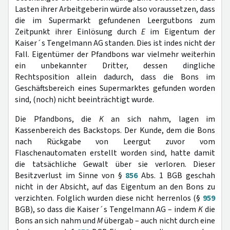
Lasten ihrer Arbeitgeberin würde also voraussetzen, dass
die im Supermarkt gefundenen Leergutbons zum
Zeitpunkt ihrer Einlösung durch
E
im Eigentum der
Kaiser´s Tengelmann AG standen. Dies ist indes nicht der
Fall. Eigentümer der Pfandbons war vielmehr weiterhin
ein unbekannter Dritter, dessen dingliche
Rechtsposition allein dadurch, dass die Bons im
Geschäftsbereich eines Supermarktes gefunden worden
sind, (noch) nicht beeinträchtigt wurde.
Die Pfandbons, die
K
an sich nahm, lagen im
Kassenbereich des Backstops. Der Kunde, dem die Bons
nach Rückgabe von Leergut zuvor vom
Flaschenautomaten erstellt worden sind, hatte damit
die tatsächliche Gewalt über sie verloren. Dieser
Besitzverlust im Sinne von §
856
Abs. 1 BGB geschah
nicht in der Absicht, auf das Eigentum an den Bons zu
verzichten. Folglich wurden diese nicht herrenlos (§
959
BGB), so dass die Kaiser´s Tengelmann AG – indem
K
die
Bons an sich nahm und
M
übergab – auch nicht durch eine