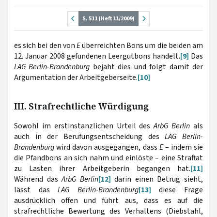
S. 511 (Heft 11/2009)
es sich bei den von
E
überreichten Bons um die beiden am
12. Januar 2008 gefundenen Leergutbons handelt.
[9]
Das
LAG Berlin-Brandenburg
bejaht dies und folgt damit der
Argumentation der Arbeitgeberseite.
[10]
III. Strafrechtliche Würdigung
Sowohl im erstinstanzlichen Urteil des
ArbG
Berlin
als
auch in der Berufungsentscheidung des
LAG Berlin-
Brandenburg
wird davon ausgegangen, dass
E
– indem sie
die Pfandbons an sich nahm und einlöste – eine Straftat
zu Lasten ihrer Arbeitgeberin begangen hat.
[11]
Während das
ArbG Berlin
[12]
darin einen Betrug sieht,
lässt das
LAG Berlin-Brandenburg
[13]
diese Frage
ausdrücklich offen und führt aus, dass es auf die
strafrechtliche Bewertung des Verhaltens (Diebstahl,