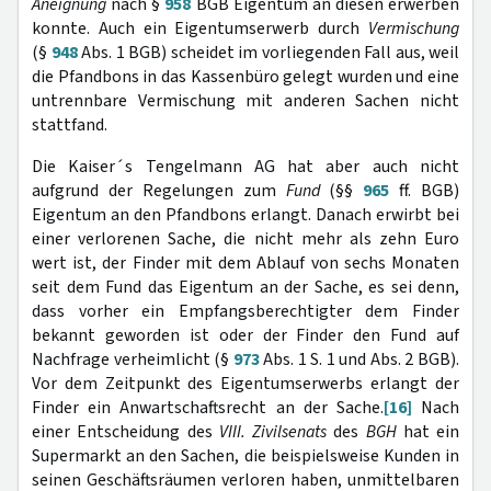
Aneignung
nach §
958
BGB Eigentum an diesen erwerben
konnte. Auch ein Eigentumserwerb durch
Vermischung
(§
948
Abs. 1 BGB) scheidet im vorliegenden Fall aus, weil
die Pfandbons in das Kassenbüro gelegt wurden und eine
untrennbare Vermischung mit anderen Sachen nicht
stattfand.
Die Kaiser´s Tengelmann AG hat aber auch nicht
aufgrund der Regelungen zum
Fund
(§§
965
ff. BGB)
Eigentum an den Pfandbons erlangt. Danach erwirbt bei
einer verlorenen Sache, die nicht mehr als zehn Euro
wert ist, der Finder mit dem Ablauf von sechs Monaten
seit dem Fund das Eigentum an der Sache, es sei denn,
dass vorher ein Empfangsberechtigter dem Finder
bekannt geworden ist oder der Finder den Fund auf
Nachfrage verheimlicht (§
973
Abs. 1 S. 1 und Abs. 2 BGB).
Vor dem Zeitpunkt des Eigentumserwerbs erlangt der
Finder ein Anwartschaftsrecht an der Sache.
[16]
Nach
einer Entscheidung des
VIII. Zivilsenats
des
BGH
hat ein
Supermarkt an den Sachen, die beispielsweise Kunden in
seinen Geschäftsräumen verloren haben, unmittelbaren