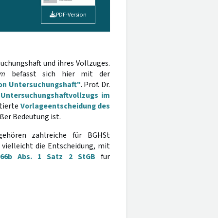
PDF-Version
chungshaft und ihres Vollzuges.
am
befasst sich hier mit der
von Untersuchungshaft"
. Prof. Dr.
 Untersuchungshaftvollzugs im
utierte
Vorlageentscheidung des
oßer Bedeutung ist.
gehören zahlreiche für BGHSt
ielleicht die Entscheidung, mit
§ 66b Abs. 1 Satz 2 StGB
für