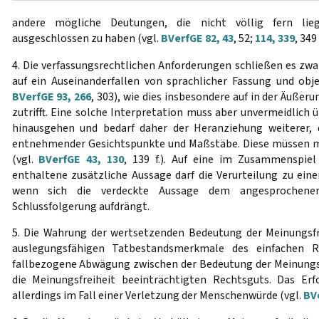
andere mögliche Deutungen, die nicht völlig fern lie
ausgeschlossen zu haben (vgl.
BVerfGE 82, 43
, 52;
114, 339
, 349 f
4. Die verfassungsrechtlichen Anforderungen schließen es zwar
auf ein Auseinanderfallen von sprachlicher Fassung und obje
BVerfGE 93, 266
, 303), wie dies insbesondere auf in der Äuße
zutrifft. Eine solche Interpretation muss aber unvermeidlich 
hinausgehen und bedarf daher der Heranziehung weiterer,
entnehmender Gesichtspunkte und Maßstäbe. Diese müssen m
(vgl.
BVerfGE 43, 130
, 139 f.). Auf eine im Zusammenspiel
enthaltene zusätzliche Aussage darf die Verurteilung zu ein
wenn sich die verdeckte Aussage dem angesprochene
Schlussfolgerung aufdrängt.
5. Die Wahrung der wertsetzenden Bedeutung der Meinungsfr
auslegungsfähigen Tatbestandsmerkmale des einfachen 
fallbezogene Abwägung zwischen der Bedeutung der Meinungs
die Meinungsfreiheit beeinträchtigten Rechtsguts. Das Erf
allerdings im Fall einer Verletzung der Menschenwürde (vgl.
BVe