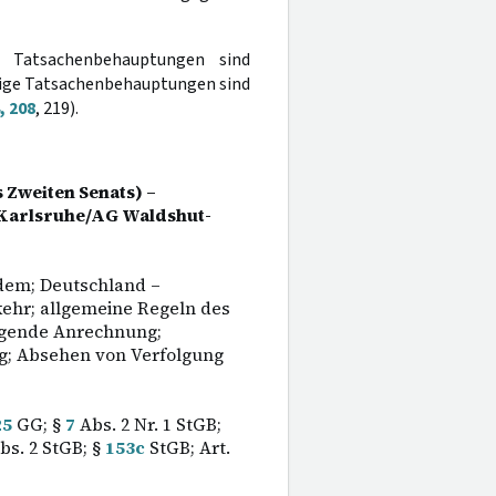
de Tatsachenbehauptungen sind
chtige Tatsachenbehauptungen sind
, 208
, 219).
 Zweiten Senats) –
 Karlsruhe/AG Waldshut-
idem; Deutschland –
kehr; allgemeine Regeln des
ingende Anrechnung;
g; Absehen von Verfolgung
25
GG; §
7
Abs. 2 Nr. 1 StGB;
bs. 2 StGB; §
153c
StGB; Art.