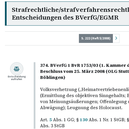
Strafrechtliche/strafverfahrensrecht
Entscheidungen des BVerfG/EGMR
S. 222 (Heft 5/2008)
374. BVerfG 1 BvR 1753/03 (1. Kammer d
Beschluss vom 25. März 2008 (OLG Stut
Böblingen)
Entscheidung
aufrufen
Volksverhetzung („Heimatvertriebenenli
(Ermittlung des objektiven Sinngehalts;
von Meinungsäußerungen; Offenlegung d
Abwägung); Leugnung des Holocaust.
Art.
5
Abs. 1 GG; §
130
Abs. 1 Nr. 1 StGB; 
Abs. 3 StGB