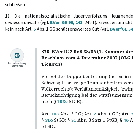
schließen.
11. Die nationalsozialistische Judenverfolgung leugnen
erwiesen unwahr (vgl.
BVerfGE 90, 241
, 249 f.). Erwiesen unri
kein nach Art.
5
Abs. 1 GG schützenswertes Gut (vgl.
BVerfGE 54
378. BVerfG 2 BvR 38/06 (1. Kammer des
Beschluss vom 4. Dezember 2007 (OLG
Tiengen)
Entscheidung
aufrufen
Verbot der Doppelbestrafung (ne bis in 
Schweiz; fahrlässige Trunkenheit im Ver
Völkerrechts); Verhältnismäßigkeit (zw
Berücksichtigung bei der Strafzumessun
nach §
153c
StGB).
Art.
103
Abs. 3 GG; Art.
2
Abs. 1 GG; Art.
§
316
StGB; §
51
Abs. 3 Satz 1 StGB; §
46
A
54 SDÜ