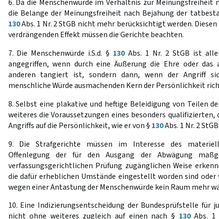
6. Da die Menschenwürde im Verhältnis zur Meinungsfreiheit 
die Belange der Meinungsfreiheit nach Bejahung der tatbest
130
Abs. 1 Nr. 2 StGB nicht mehr berücksichtigt werden. Diesen
verdrängenden Effekt müssen die Gerichte beachten.
7. Die Menschenwürde i.S.d. §
130
Abs. 1 Nr. 2 StGB ist all
angegriffen, wenn durch eine Äußerung die Ehre oder das a
anderen tangiert ist, sondern dann, wenn der Angriff si
menschliche Würde ausmachenden Kern der Persönlichkeit rich
8. Selbst eine plakative und heftige Beleidigung von Teilen d
weiteres die Voraussetzungen eines besonders qualifizierten
Angriffs auf die Persönlichkeit, wie er von §
130
Abs. 1 Nr. 2 StG
9. Die Strafgerichte müssen im Interesse des materiel
Offenlegung der für den Ausgang der Abwägung maßg
verfassungsgerichtlichen Prüfung zugänglichen Weise erkenn
die dafür erheblichen Umstände eingestellt worden sind oder 
wegen einer Antastung der Menschenwürde kein Raum mehr wa
10. Eine Indizierungsentscheidung der Bundesprüfstelle für j
nicht ohne weiteres zugleich auf einen nach §
130
Abs. 1 