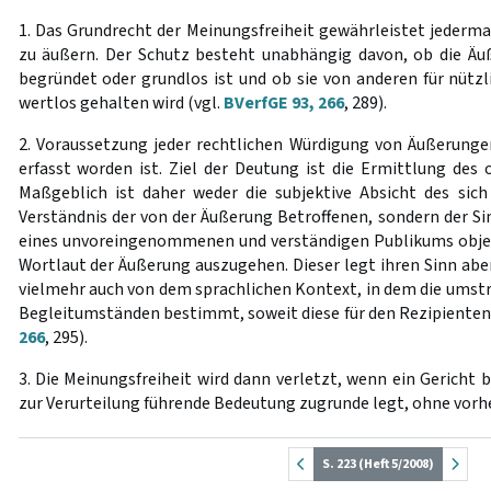
1. Das Grundrecht der Meinungsfreiheit gewährleistet jederma
zu äußern. Der Schutz besteht unabhängig davon, ob die Äu
begründet oder grundlos ist und ob sie von anderen für nützli
wertlos gehalten wird (vgl.
BVerfGE 93, 266
, 289).
2. Voraussetzung jeder rechtlichen Würdigung von Äußerungen 
erfasst worden ist. Ziel der Deutung ist die Ermittlung des 
Maßgeblich ist daher weder die subjektive Absicht des sic
Verständnis der von der Äußerung Betroffenen, sondern der Si
eines unvoreingenommenen und verständigen Publikums objekt
Wortlaut der Äußerung auszugehen. Dieser legt ihren Sinn aber
vielmehr auch von dem sprachlichen Kontext, in dem die umstr
Begleitumständen bestimmt, soweit diese für den Rezipienten 
266
, 295).
3. Die Meinungsfreiheit wird dann verletzt, wenn ein Gericht
zur Verurteilung führende Bedeutung zugrunde legt, ohne vorh
S. 223 (Heft 5/2008)