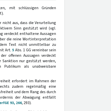
gen, mit schlüssigen Gründen
.).
 nicht aus, dass die Verurteilung
ktivem Sinn gestützt wird (vgl.
rung verdeckt enthaltene Aussagen
über die reine Wortinterpretation
 dem Text nicht unmittelbar zu
it Art.
5
Abs. 1 GG vereinbar sein
 der offenen Aussagen verdeckt
er Sanktion nur gestützt werden,
n Publikum als unabweisbare
eiheit erfordert im Rahmen der
Rechts zudem regelmäßig eine
freiheit und dem Rang des durch
ordernis der Abwägung entfällt
rfGE 93, 266
, 293).