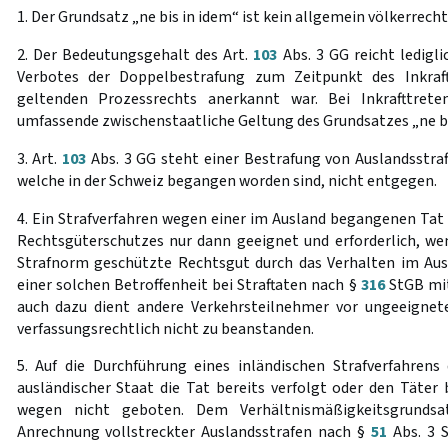
1. Der Grundsatz „ne bis in idem“ ist kein allgemein völkerrech
2. Der Bedeutungsgehalt des Art.
103
Abs. 3 GG reicht ledigli
Verbotes der Doppelbestrafung zum Zeitpunkt des Inkraf
geltenden Prozessrechts anerkannt war. Bei Inkrafttret
umfassende zwischenstaatliche Geltung des Grundsatzes „ne bi
3. Art.
103
Abs. 3 GG steht einer Bestrafung von Auslandsstra
welche in der Schweiz begangen worden sind, nicht entgegen.
4. Ein Strafverfahren wegen einer im Ausland begangenen Tat
Rechtsgüterschutzes nur dann geeignet und erforderlich, w
Strafnorm geschützte Rechtsgut durch das Verhalten im Aus
einer solchen Betroffenheit bei Straftaten nach §
316
StGB mit
auch dazu dient andere Verkehrsteilnehmer vor ungeeignete
verfassungsrechtlich nicht zu beanstanden.
5. Auf die Durchführung eines inländischen Strafverfahrens 
ausländischer Staat die Tat bereits verfolgt oder den Täter b
wegen nicht geboten. Dem Verhältnismäßigkeitsgrunds
Anrechnung vollstreckter Auslandsstrafen nach §
51
Abs. 3 S