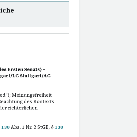
liche
es Ersten Senats) –
tgart/LG Stuttgart/AG
ed“); Meinungsfreiheit
 Beachtung des Kontexts
er richterlichen
§
130
Abs. 1 Nr. 2 StGB, §
130