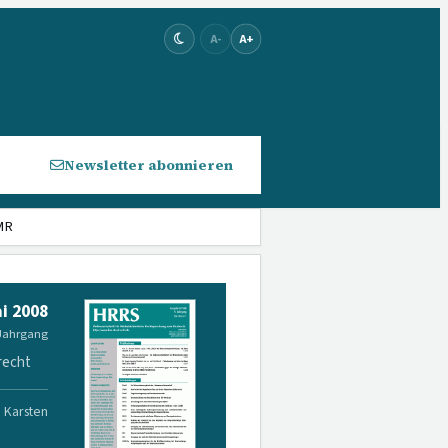
A-
A+
Newsletter abonnieren
MR
i 2008
 Jahrgang
recht
. Karsten