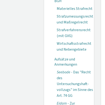
BGH
Materielles Strafrecht
Strafzumessungsrecht
und Maßregelrecht
Strafverfahrensrecht
(mit GVG)
Wirtschaftsstrafrecht
und Nebengebiete
Aufsätze und
Anmerkungen
Seebode
- Das "Recht
des
Untersuchungshaft­
vollzugs" im Sinne des
Art. 74 GG
Eidam
- Zur