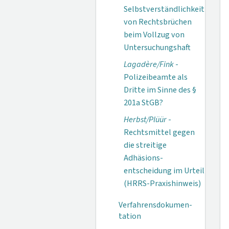
Selbstverständlichkeit
von Rechtsbrüchen
beim Vollzug von
Untersuchungshaft
Lagadère/Fink
-
Polizeibeamte als
Dritte im Sinne des §
201a StGB?
Herbst/Plüür
-
Rechtsmittel gegen
die streitige
Adhäsions­
entscheidung im Urteil
(HRRS-Praxishinweis)
Verfahrensdokumen­
tation