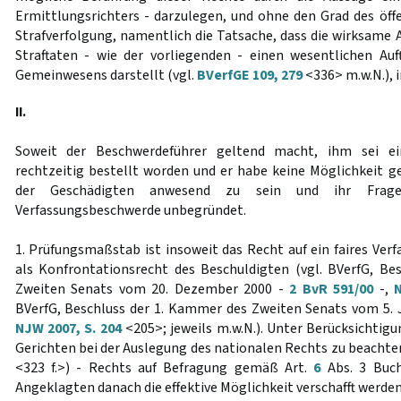
Ermittlungsrichters - darzulegen, und ohne den Grad des öffe
Strafverfolgung, namentlich die Tatsache, dass die wirksame 
Straftaten - wie der vorliegenden - einen wesentlichen Auf
Gemeinwesens darstellt (vgl.
BVerfGE 109, 279
<336> m.w.N.), 
II.
Soweit der Beschwerdeführer geltend macht, ihm sei ein 
rechtzeitig bestellt worden und er habe keine Möglichkeit 
der Geschädigten anwesend zu sein und ihr Frage
Verfassungsbeschwerde unbegründet.
1. Prüfungsmaßstab ist insoweit das Recht auf ein faires Ver
als Konfrontationsrecht des Beschuldigten (vgl. BVerfG, B
Zweiten Senats vom 20. Dezember 2000 -
2 BvR 591/00
-,
N
BVerfG, Beschluss der 1. Kammer des Zweiten Senats vom 5. J
NJW 2007, S. 204
<205>; jeweils m.w.N.). Unter Berücksichtig
Gerichten bei der Auslegung des nationalen Rechts zu beachte
<323 f.>) - Rechts auf Befragung gemäß Art.
6
Abs. 3 Buc
Angeklagten danach die effektive Möglichkeit verschafft werde