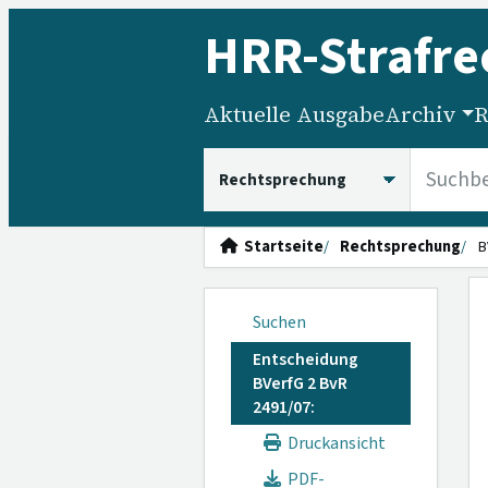
HRR
-Strafre
Aktuelle Ausgabe
Archiv
R
HRRS durchsuchen
Startseite
Rechtsprechung
B
Suchen
Entscheidung
BVerfG 2 BvR
2491/07:
Druckansicht
PDF-