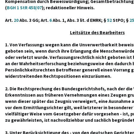
Kompensation durch Beweiswürdigung; Gesamtbetrachtung
(
BGH 1 StR 458/07
); redaktioneller Hinweis.
Art.
20
Abs. 3 GG; Art.
6
Abs. 1, Abs. 3 lit. d EMRK; §
52
StPO; §
2
Leitsätze des Bearbeiters
1. Von Verfassungs wegen kann die Unverwertbarkeit beweis
geboten sein, wenn durch ihre Erlangung die Menschenwürde
oder verletzt wurde. Verfassungsrechtlich nicht geboten ist
an der Wahrheitserforschung beziehungsweise den dadurch 
Persönlichkeitsrechten Betroffener generell einen Vorrang 
widerstreitenden Rechtspositionen einzuräumen.
2. Die Rechtsprechung des Bundesgerichtshofs, nach der die
Erkenntnissen aus früheren Vernehmungen eines Zeugen grun
wenn dieser später das Zeugnis verweigert, eine Ausnahme
vor dem Ermittlungsrichter gilt, weil letzterer in besonderer
vielfältiger Weise vom Gesetzgeber dafür vorgesehen - ist, 
zu gewährleisten, ist nachvollziehbar und sachlich begründet
3. Unter Berücksichtigung des - von den deutschen Gerichten