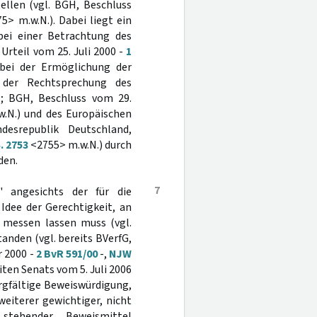
ellen (vgl. BGH, Beschluss
5> m.w.N.). Dabei liegt ein
bei einer Betrachtung des
Urteil vom 25. Juli 2000 -
1
 bei der Ermöglichung der
der Rechtsprechung des
; BGH, Beschluss vom 29.
.N.) und des Europäischen
desrepublik Deutschland,
. 2753
<2755> m.w.N.) durch
den.
7
g" angesichts der für die
Idee der Gerechtigkeit, an
e messen lassen muss (vgl.
anden (vgl. bereits BVerfG,
 2000 -
2 BvR 591/00
-,
NJW
ten Senats vom 5. Juli 2006
rgfältige Beweiswürdigung,
weiterer gewichtiger, nicht
tehender Beweismittel