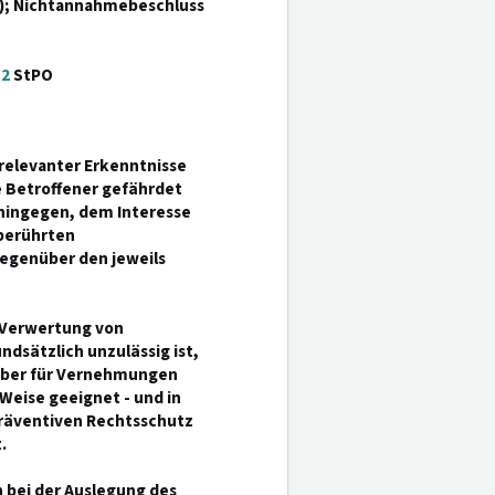
); Nichtannahmebeschluss
52
StPO
relevanter Erkenntnisse
 Betroffener gefährdet
 hingegen, dem Interesse
berührten
gegenüber den jeweils
 Verwertung von
dsätzlich unzulässig ist,
 aber für Vernehmungen
 Weise geeignet - und in
präventiven Rechtsschutz
.
 bei der Auslegung des