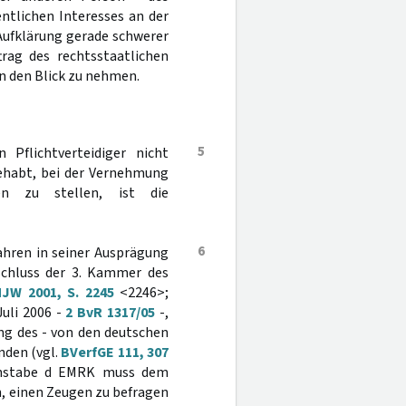
ntlichen Interesses an der
Aufklärung gerade schwerer
trag des rechtsstaatlichen
in den Blick zu nehmen.
5
Pflichtverteidiger nicht
gehabt, bei der Vernehmung
n zu stellen, ist die
6
fahren in seiner Ausprägung
eschluss der 3. Kammer des
JW 2001, S. 2245
<2246>;
uli 2006 -
2 BvR 1317/05
-,
ung des - von den deutschen
nden (vgl.
BVerfGE 111, 307
hstabe d EMRK muss dem
n, einen Zeugen zu befragen