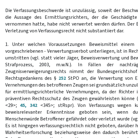
Die Verfassungsbeschwerde ist unzulässig, soweit der Besch
die Aussage des Ermittlungsrichters, der die Geschädigt
vernommen hatte, habe nicht verwertet werden dürfen. Der 
Verletzung von Verfassungsrecht nicht substantiiert dar.
1. Unter welchen Voraussetzungen Beweismittel einem -
vorgeschriebenen - Verwertungsverbot unterliegen, ist in Rec
umstritten (vgl. statt vieler Jäger, Beweisverwertung und B
Strafprozess, 2003, m.w.N.). In Fällen der nachträ
Zeugnisverweigerungsrechts nimmt der Bundesgerichtsho
Rechtsgedankens des §
252
StPO an, die Verwertung von Er
Vernehmungen des betroffenen Zeugen sei grundsätzlich unzul
für ermittlungsrichterliche Vernehmungen, da der Richter 
präventiven Rechtsschutz des Zeugen gewährleisten könne 
<29>;
45, 342
<345>; stRspr). Von Verfassungs wegen ka
beweisrelevanter Erkenntnisse geboten sein, wenn du
Menschenwürde Betroffener gefährdet oder verletzt wurde (vg
Es ist hingegen verfassungsrechtlich nicht geboten, darüber 
Wahrheitserforschung beziehungsweise den dadurch berührt