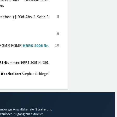
en.
8
sehen (§ 93d Abs. 1 Satz 3
9
10
es EGMR EGMR
HRRS 2006 Nr.
RS-Nummer:
HRRS 2008 Nr. 391
Bearbeiter:
Stephan Schlegel
 Hamburger Anwaltskanzlei
Strate und
ostenlosen Zugang zur aktuellen