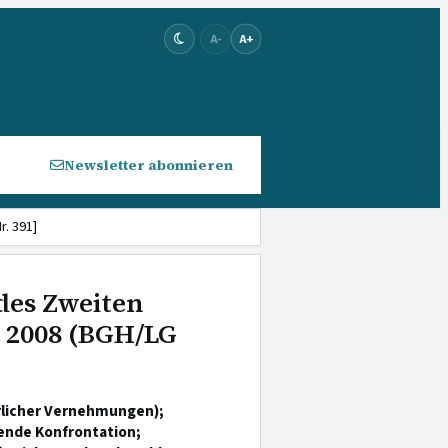
A-
A+
Newsletter abonnieren
. 391]
des Zweiten
r 2008 (BGH/LG
rlicher Vernehmungen);
lende Konfrontation;