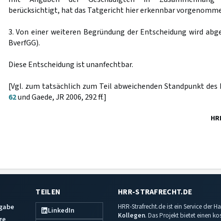
berücksichtigt, hat das Tatgericht hier erkennbar vorgenomm
3. Von einer weiteren Begründung der Entscheidung wird abge
BverfGG).
Diese Entscheidung ist unanfechtbar.
[Vgl. zum tatsächlich zum Teil abweichenden Standpunkt d
62
und Gaede, JR 2006, 292 ff.]
HR
TEILEN
HRR-STRAFRECHT.DE
sgabe
HRR-Strafrecht.de ist ein Service der
LinkedIn
Kollegen
. Das Projekt bietet einen k
ge