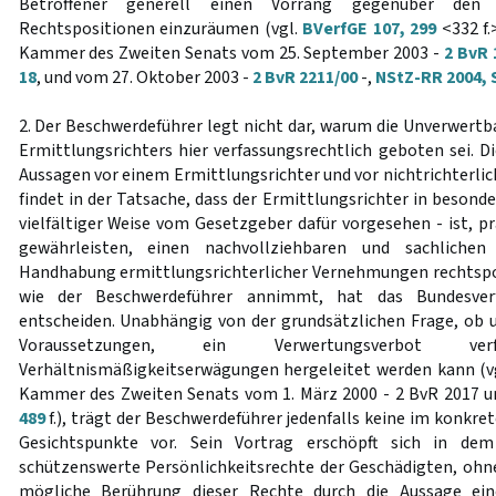
Betroffener generell einen Vorrang gegenüber den je
Rechtspositionen einzuräumen (vgl.
BVerfGE 107, 299
<332 f.
Kammer des Zweiten Senats vom 25. September 2003 -
2 BvR 
18
, und vom 27. Oktober 2003 -
2 BvR 2211/00
-,
NStZ-RR 2004, S
2. Der Beschwerdeführer legt nicht dar, warum die Unverwertb
Ermittlungsrichters hier verfassungsrechtlich geboten sei. 
Aussagen vor einem Ermittlungsrichter und vor nichtrichter
findet in der Tatsache, dass der Ermittlungsrichter in besonde
vielfältiger Weise vom Gesetzgeber dafür vorgesehen - ist, p
gewährleisten, einen nachvollziehbaren und sachliche
Handhabung ermittlungsrichterlicher Vernehmungen rechtspo
wie der Beschwerdeführer annimmt, hat das Bundesverf
entscheiden. Unabhängig von der grundsätzlichen Frage, ob 
Voraussetzungen, ein Verwertungsverbot verfa
Verhältnismäßigkeitserwägungen hergeleitet werden kann (vgl
Kammer des Zweiten Senats vom 1. März 2000 - 2 BvR 2017 u
489
f.), trägt der Beschwerdeführer jedenfalls keine im konkret
Gesichtspunkte vor. Sein Vortrag erschöpft sich in de
schützenswerte Persönlichkeitsrechte der Geschädigten, oh
mögliche Berührung dieser Rechte durch die Aussage ei