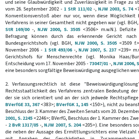
und seine Glaubwürdigkeit und Zuverlässigkeit in Frage zu st
vom 26. September 2002 -
1 StR 111/02
-,
NJW 2003, S. 74
<7
Konventionsverstoß aber nur vor, wenn diese Möglichkeit 
Verfahrens in seiner Gesamtheit nicht gegeben war (vgl. BGH, 
StR 169/00
-,
NJW 2000, S. 3505
<3506> m.w.N.). Defizite
Befragung können durch das erkennende Gericht nach 
Bundesgerichtshofs (vgl. BGH,
NJW 2000, S. 3505
<3509 f.>
November 2006 -
1 StR 493/06
-,
NJW 2007, S. 237
<239> m.w
Gerichtshofs für Menschenrechte (vgl. Monika Haas/Bun
Entscheidung vom 17. November 2005 -
73047/01
-,
NJW 2006, S
eine besonders sorgfältige Beweiswürdigung ausgeglichen wer
2. Verfassungsrechtlich ist diese "Beweiswürdigunglösun
Rechtsstaatlichkeit des Verfahrens zentralen Bedeutung der 
der sie sich orientiert und an der sich jedwede Rechtspfleg
BVerfGE 33, 367
<383>;
BVerfGK 1, 145
<150>), nicht zu beanst
Beschluss der 3. Kammer des Zweiten Senats vom 20. Dezember
2001, S. 2245
<2246>; BVerfG, Beschluss der 1. Kammer des Zwei
-
2 BvR 1317/05
-,
NJW 2007, S. 204
<205>). Eine besonders so
die neben der Aussage des Ermittlungsrichters eine Vielzahl 
mit Angaben der Geschädigten in Zusammenhang s