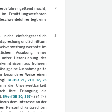
2
werdeführer geltend macht,
e im Ermittlungsverfahren
Beschwerdeführer legt eine
3
 nicht einfachgesetzlich
htsprechung und Schrifttum
eweisverwertungsverbote im
glichen Ausübung eines
f unter Heranziehung des
kenntnissen aus früheren
ässig; eine Ausnahme gelte
in besonderer Weise einen
(vgl.
BGHSt 21, 218
;
32, 25
nn die Unverwertbarkeit
rch ihre Erlangung die
l.
BVerfGE 80, 367
<374 f.>).
hinaus dem Interesse an der
en Persönlichkeitsrechten