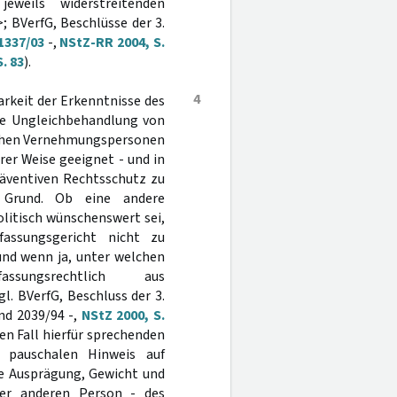
weils widerstreitenden
>; BVerfG, Beschlüsse der 3.
1337/03
-,
NStZ-RR 2004, S.
. 83
).
4
arkeit der Erkenntnisse des
Die Ungleichbehandlung von
lichen Vernehmungspersonen
rer Weise geeignet - und in
räventiven Rechtsschutz zu
n Grund. Ob eine andere
litisch wünschenswert sei,
assungsgericht nicht zu
und wenn ja, unter welchen
ssungsrechtlich aus
. BVerfG, Beschluss der 3.
nd 2039/94 -,
NStZ 2000, S.
en Fall hierfür sprechenden
m pauschalen Hinweis auf
ne Ausprägung, Gewicht und
ner anderen Person - des