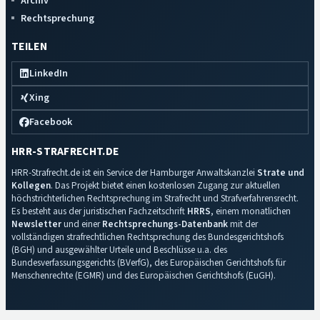
Archiv
Rechtsprechung
TEILEN
LinkedIn
Xing
Facebook
HRR-STRAFRECHT.DE
HRR-Strafrecht.de ist ein Service der Hamburger Anwaltskanzlei
Strate und
Kollegen
. Das Projekt bietet einen kostenlosen Zugang zur aktuellen
höchstrichterlichen Rechtsprechung im Strafrecht und Strafverfahrensrecht.
Es besteht aus der juristischen Fachzeitschrift
HRRS
, einem monatlichen
Newsletter
und einer
Rechtsprechungs-Datenbank
mit der
vollständigen strafrechtlichen Rechtsprechung des Bundesgerichtshofs
(BGH) und ausgewählter Urteile und Beschlüsse u.a. des
Bundesverfassungsgerichts (BVerfG), des Europäischen Gerichtshofs für
Menschenrechte (EGMR) und des Europäischen Gerichtshofs (EuGH).
Impressum
·
Datenschutz