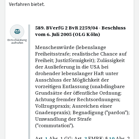
Verfahren bietet.
589. BVerfG 2 BvR 2259/04 - Beschluss
vom 6. Juli 2005 (OLG Köln)
Entscheidung
aufrufen
Menschenwürde (lebenslange
Freiheitsstrafe; realistische Chance auf
Freiheit; Justizförmigkeit); Zulässigkeit
der Auslieferung in die USA bei
drohender lebenslanger Haft unter
Ausschluss der Möglichkeit der
vorzeitigen Entlassung (unabdingbare
Grundsätze der öffentliche Ordnung;
Achtung fremder Rechtsordnungen;
Vollzugspraxis; Ausreichen einer
Gnadenpraxis); Begnadigung ("pardon");
Umwandlung der Strafe
("commutation").
Art.
1
Abs. 1 GG; Art.
3
EMRK; §
10
Abs. 2