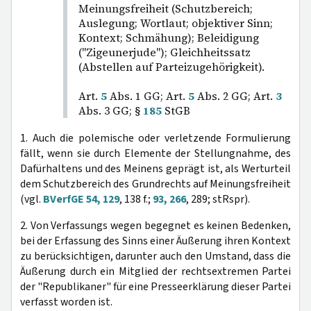
Meinungsfreiheit (Schutzbereich;
Auslegung; Wortlaut; objektiver Sinn;
Kontext; Schmähung); Beleidigung
("Zigeunerjude"); Gleichheitssatz
(Abstellen auf Parteizugehörigkeit).
Art.
5
Abs. 1 GG; Art.
5
Abs. 2 GG; Art.
3
Abs. 3 GG; §
185
StGB
1. Auch die polemische oder verletzende Formulierung
fällt, wenn sie durch Elemente der Stellungnahme, des
Dafürhaltens und des Meinens geprägt ist, als Werturteil
dem Schutzbereich des Grundrechts auf Meinungsfreiheit
(vgl.
BVerfGE 54, 129
, 138 f.;
93, 266
, 289; stRspr).
2. Von Verfassungs wegen begegnet es keinen Bedenken,
bei der Erfassung des Sinns einer Äußerung ihren Kontext
zu berücksichtigen, darunter auch den Umstand, dass die
Äußerung durch ein Mitglied der rechtsextremen Partei
der "Republikaner" für eine Presseerklärung dieser Partei
verfasst worden ist.