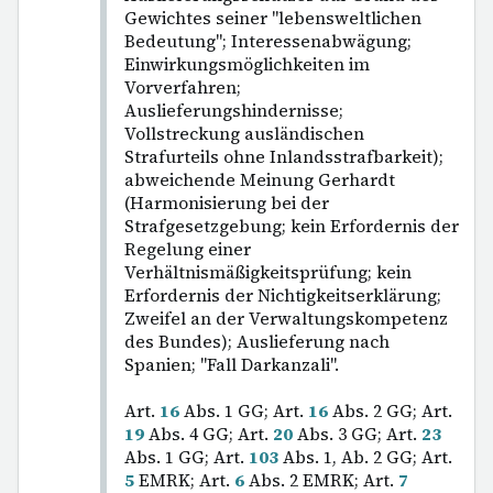
Gewichtes seiner "lebensweltlichen
Bedeutung"; Interessenabwägung;
Einwirkungsmöglichkeiten im
Vorverfahren;
Auslieferungshindernisse;
Vollstreckung ausländischen
Strafurteils ohne Inlandsstrafbarkeit);
abweichende Meinung Gerhardt
(Harmonisierung bei der
Strafgesetzgebung; kein Erfordernis der
Regelung einer
Verhältnismäßigkeitsprüfung; kein
Erfordernis der Nichtigkeitserklärung;
Zweifel an der Verwaltungskompetenz
des Bundes); Auslieferung nach
Spanien; "Fall Darkanzali".
Art.
16
Abs. 1 GG; Art.
16
Abs. 2 GG; Art.
19
Abs. 4 GG; Art.
20
Abs. 3 GG; Art.
23
Abs. 1 GG; Art.
103
Abs. 1, Ab. 2 GG; Art.
5
EMRK; Art.
6
Abs. 2 EMRK; Art.
7