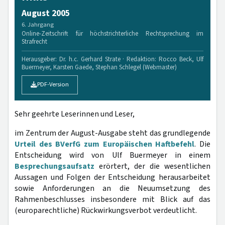
August 2005
6. Jahrgang
Online-Zeitschrift für höchstrichterliche Rechtsprechung im
Strafrecht
Herausgeber: Dr. h.c. Gerhard Strate · Redaktion: Rocco Beck, Ulf
Buermeyer, Karsten Gaede, Stephan Schlegel (Webmaster)
PDF-Version
Sehr geehrte Leserinnen und Leser,
im Zentrum der August-Ausgabe steht das grundlegende
Urteil des BVerfG zum Europäischen Haftbefehl
. Die
Entscheidung wird von Ulf Buermeyer in einem
Besprechungsaufsatz
erörtert, der die wesentlichen
Aussagen und Folgen der Entscheidung herausarbeitet
sowie Anforderungen an die Neuumsetzung des
Rahmenbeschlusses insbesondere mit Blick auf das
(europarechtliche) Rückwirkungsverbot verdeutlicht.