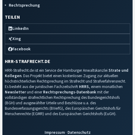
Rechtsprechung
TEILEN
LinkedIn
Xing
Facebook
HRR-STRAFRECHT.DE
HRR-Strafrecht.de ist ein Service der Hamburger Anwaltskanzlei
Strate und
Kollegen
. Das Projekt bietet einen kostenlosen Zugang zur aktuellen
höchstrichterlichen Rechtsprechung im Strafrecht und Strafverfahrensrecht.
Es besteht aus der juristischen Fachzeitschrift
HRRS
, einem monatlichen
Newsletter
und einer
Rechtsprechungs-Datenbank
mit der
vollständigen strafrechtlichen Rechtsprechung des Bundesgerichtshofs
(BGH) und ausgewählter Urteile und Beschlüsse u.a. des
Bundesverfassungsgerichts (BVerfG), des Europäischen Gerichtshofs für
Menschenrechte (EGMR) und des Europäischen Gerichtshofs (EuGH).
Impressum
·
Datenschutz