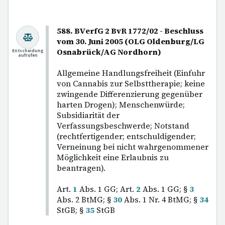
588. BVerfG 2 BvR 1772/02 - Beschluss
vom 30. Juni 2005 (OLG Oldenburg/LG
Osnabrück/AG Nordhorn)
Entscheidung
aufrufen
Allgemeine Handlungsfreiheit (Einfuhr
von Cannabis zur Selbsttherapie; keine
zwingende Differenzierung gegenüber
harten Drogen); Menschenwürde;
Subsidiarität der
Verfassungsbeschwerde; Notstand
(rechtfertigender; entschuldigender;
Verneinung bei nicht wahrgenommener
Möglichkeit eine Erlaubnis zu
beantragen).
Art.
1
Abs. 1 GG; Art.
2
Abs. 1 GG; §
3
Abs. 2 BtMG; §
30
Abs. 1 Nr. 4 BtMG; §
34
StGB; §
35
StGB