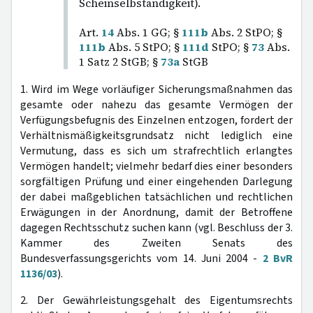
Scheinselbständigkeit).
Art.
14
Abs. 1 GG; §
111b
Abs. 2 StPO; §
111b
Abs. 5 StPO; §
111d
StPO; §
73
Abs.
1 Satz 2 StGB; §
73a
StGB
1. Wird im Wege vorläufiger Sicherungsmaßnahmen das
gesamte oder nahezu das gesamte Vermögen der
Verfügungsbefugnis des Einzelnen entzogen, fordert der
Verhältnismäßigkeitsgrundsatz nicht lediglich eine
Vermutung, dass es sich um strafrechtlich erlangtes
Vermögen handelt; vielmehr bedarf dies einer besonders
sorgfältigen Prüfung und einer eingehenden Darlegung
der dabei maßgeblichen tatsächlichen und rechtlichen
Erwägungen in der Anordnung, damit der Betroffene
dagegen Rechtsschutz suchen kann (vgl. Beschluss der 3.
Kammer des Zweiten Senats des
Bundesverfassungsgerichts vom 14. Juni 2004 -
2 BvR
1136/03
).
2. Der Gewährleistungsgehalt des Eigentumsrechts