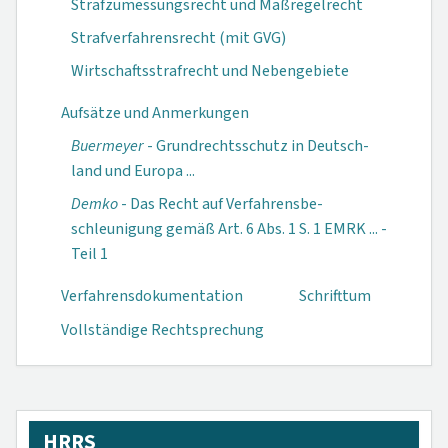
Strafzumessungsrecht und Maßregelrecht
Strafverfahrensrecht (mit GVG)
Wirtschaftsstrafrecht und Nebengebiete
Aufsätze und Anmerkungen
Buermeyer
- Grundrechts­schutz in Deutsch­
land und Europa ...
Demko
- Das Recht auf Verfahrensbe­
schleunigung ge­mäß Art. 6 Abs. 1 S. 1 EMRK ... -
Teil 1
Verfahrensdokumen­tation
Schrifttum
Vollständige Rechtsprechung
HRRS