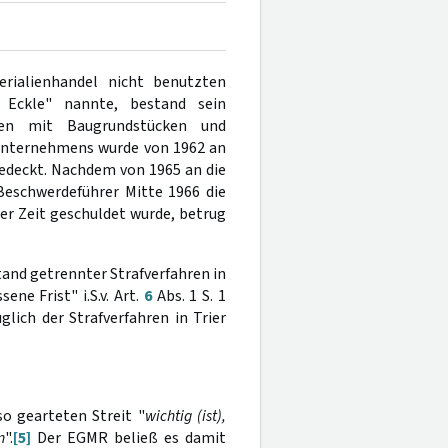
rialienhandel nicht benutzten
 Eckle" nannte, bestand sein
nden mit Baugrundstücken und
Unternehmens wurde von 1962 an
edeckt. Nachdem von 1965 an die
 Beschwerdeführer Mitte 1966 die
er Zeit geschuldet wurde, betrug
and getrennter Strafverfahren in
ne Frist" i.S.v. Art.
6
Abs. 1 S. 1
ich der Strafverfahren in Trier
so gearteten Streit "
wichtig (ist),
n
".
[5]
Der EGMR beließ es damit