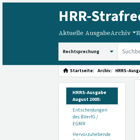
HRR
-Strafre
Aktuelle Ausgabe
Archiv
R
HRRS durchsuchen
Startseite
Archiv
HRRS-Ausg
HRRS-Ausgabe
August 2005:
Entscheidungen
des BVerfG /
EGMR
Hervorzuhebende