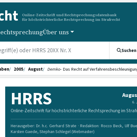
cht
Online-Zeitschrift und Rechtsprechungsdatenbank
für höchstrichterliche Rechtsprechung im Strafrecht
echtsprechung
Über uns
Suchen
aben
2005
August
Demko
- Das Recht auf Verfahrensbe­schleunigung 
HRRS
Augus
6.
Online-Zeitschrift für höchstrichterliche Rechtsprechung im Straf
Herausgeber: Dr. h.c. Gerhard Strate · Redaktion: Rocco Beck, Ulf Bu
Karsten Gaede, Stephan Schlegel (Webmaster)