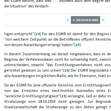
der EGMR betont, dass dies "… insoweit auch dem Begriff der
die Situation" des Verdäch-
S. 285 (Heft 8/2005)
tigen entspricht".
[14]
Für den EGMR ist damit für den Beginn 
"von welchem Zeitpunkt an die Betroffenen offiziell Kenntni
von dessen Auswirkungen erlangt haben".
[15]
In diesem Zusammenhang sei darauf hingewiesen, dass es d
Beginns der Verfahrensdauer nicht für notwendig hielt, zwisch
unterscheiden, obwohl "das Ermittlungsverfahren nicht vo
gerichtet gewesen zu sein schien".
[16]
Der EGMR begründete di
alle Auswirkungen im gleichen Maße, wie ihr Ehemann, (hat) e
Da der EGMR für jene offizielle Kenntnis vom Ermittlungsver
nun das Erreichen eines bestimmten Ausmaßes eines Erm
"wirkliche Ermittlungstätigkeit"
[18]
verlangte, ließ er dafür i
Strafanzeige vom 28.10.1959 nicht genügen. Zur Begründ
Staatsanwaltschaft die Strafanzeige zu den Akten gelegt 