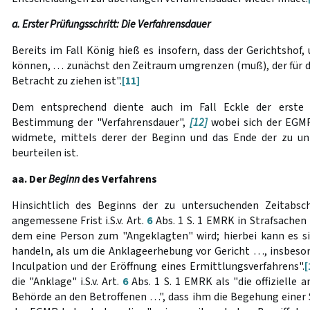
a. Erster Prüfungsschritt: Die Verfahrensdauer
Bereits im Fall König hieß es insofern, dass der Gerichtshof,
können, … zunächst den Zeitraum umgrenzen
(muß), der für 
Betracht zu ziehen ist".
[11]
Dem entsprechend diente auch im Fall Eckle der erste 
Bestimmung der "Verfahrensdauer",
[12]
wobei sich der EGMR
widmete, mittels derer der Beginn
und das Ende
der zu un
beurteilen ist.
aa. Der
Beginn
des Verfahrens
Hinsichtlich des Beginns der zu untersuchenden Zeitabschn
angemessene Frist i.S.v. Art.
6
Abs. 1 S. 1 EMRK in Strafsachen 
dem eine Person zum "Angeklagten"
wird; hierbei kann es 
handeln, als um die Anklageerhebung vor Gericht …, insbeson
Inculpation und der Eröffnung eines Ermittlungsverfahrens".
[
die "Anklage" i.S.v. Art.
6
Abs. 1 S. 1 EMRK als "die offizielle 
Behörde an den Betroffenen …", dass ihm die Begehung einer 