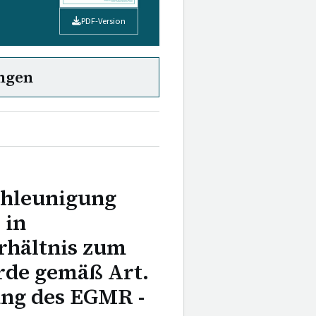
PDF-Version
ngen
chleunigung
 in
rhältnis zum
rde gemäß Art.
ng des EGMR -