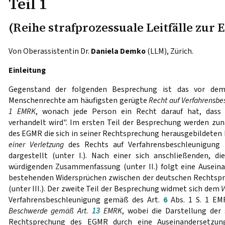
Teil 1
(Reihe strafprozessuale Leitfälle zur
Von Oberassistentin Dr.
Daniela Demko
(LLM), Zürich.
Einleitung
Gegenstand der folgenden Besprechung ist das vor dem 
Menschenrechte am häufigsten gerügte
Recht auf
Verfahrensbe
1 EMRK
, wonach jede Person ein Recht darauf hat, dass 
verhandelt wird". Im ersten Teil der Besprechung werden zun
des EGMR die sich in seiner Rechtsprechung herausgebildeten 
einer Verletzung
des Rechts auf Verfahrensbeschleunigung
dargestellt (unter I.). Nach einer sich anschließenden, di
würdigenden Zusammenfassung (unter II.) folgt eine Ausein
bestehenden Widersprüchen zwischen der deutschen Rechtspr
(unter III.). Der zweite Teil der Besprechung widmet sich dem
V
Verfahrensbeschleunigung gemäß des Art.
6
Abs. 1 S. 1 E
Beschwerde gemäß Art.
13
EMRK
, wobei die Darstellung der
Rechtsprechung des EGMR durch eine Auseinandersetzu