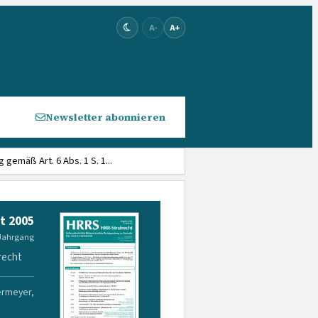
A-
A+
Newsletter abonnieren
ge­mäß Art. 6 Abs. 1 S. 1...
t 2005
 Jahrgang
recht
ermeyer,