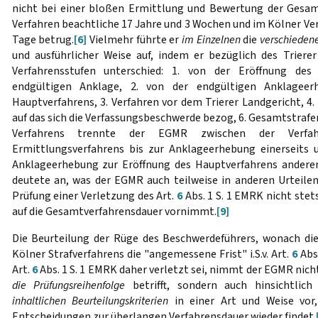
nicht bei einer bloßen Ermittlung und Bewertung der Gesamt
Verfahren beachtliche 17 Jahre und 3 Wochen und im Kölner Ver
Tage betrug.
[6]
Vielmehr führte er
im Einzelnen
die
verschiedene
und ausführlicher Weise auf, indem er bezüglich des Triere
Verfahrensstufen unterschied: 1. von der Eröffnung des 
endgültigen Anklage, 2. von der endgültigen Anklageer
Hauptverfahrens, 3. Verfahren vor dem Trierer Landgericht, 4. 
auf das sich die Verfassungsbeschwerde bezog, 6. Gesamtstrafe
Verfahrens trennte der EGMR zwischen der Verfah
Ermittlungsverfahrens bis zur Anklageerhebung einerseits 
Anklageerhebung zur Eröffnung des Hauptverfahrens anderer
deutete an, was der EGMR auch teilweise in anderen Urteilen
Prüfung einer Verletzung des Art.
6
Abs. 1 S. 1 EMRK nicht stet
auf die Gesamtverfahrensdauer vornimmt.
[9]
Die Beurteilung der Rüge des Beschwerdeführers, wonach die
Kölner Strafverfahrens die "angemessene Frist" i.S.v. Art.
6
Abs
Art.
6
Abs. 1 S. 1 EMRK daher verletzt sei, nimmt der EGMR nich
die Prüfungsreihenfolge
betrifft, sondern auch hinsichtli
inhaltlichen Beurteilungskriterien
in einer Art und Weise vor,
Entscheidungen zur überlangen Verfahrensdauer wieder findet.