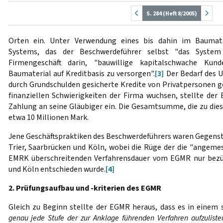
S. 284 (Heft 8/2005)
Orten ein. Unter Verwendung eines bis dahin im Baumate
Systems, das der Beschwerdeführer selbst "das System
Firmengeschäft darin, "bauwillige kapitalschwache Ku
Baumaterial auf Kreditbasis zu versorgen".
[3]
Der Bedarf des 
durch Grundschulden gesicherte Kredite von Privatpersonen g
finanziellen Schwierigkeiten der Firma wuchsen, stellte der
Zahlung an seine Gläubiger ein. Die Gesamtsumme, die zu dies
etwa 10 Millionen Mark.
Jene Geschäftspraktiken des Beschwerdeführers waren Gegenst
Trier, Saarbrücken und Köln, wobei die Rüge der die "angemesse
EMRK überschreitenden Verfahrensdauer vom EGMR nur bezügl
und Köln entschieden wurde.
[4]
2. Prüfungsaufbau und -kriterien des EGMR
Gleich zu Beginn stellte der EGMR heraus, dass es in einem 
genau
jede Stufe der zur Anklage führenden Verfahren aufzuliste