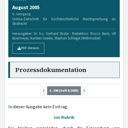
August 2005
6. Jahrgang
Online-Zeitschrift für höchstrichterliche Rechtsprechung im
Strafrecht
Herausgeber: Dr. h.c. Gerhard Strate · Redaktion: Rocco Beck, Ulf
Buermeyer, Karsten Gaede, Stephan Schlegel (Webmaster)
PDF-Version
Prozessdokumentation
S. 296 (Heft 8/2005)
In dieser Ausgabe kein Eintrag.
zur Rubrik