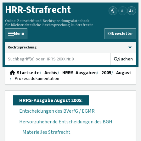
HRR
-Strafrecht
A-
A+
Online-Zeitschrift und Rechtsprechungsdatenbank
für höchstrichterliche Rechtsprechung im Strafrecht
Menü
Newsletter
HRRS durchsuchen
Suchen
Startseite
Archiv
HRRS-Ausgaben
2005
August
Prozessdokumentation
HRRS-Ausgabe August 2005:
Entscheidungen des BVerfG / EGMR
Hervorzuhebende Entscheidungen des BGH
Materielles Strafrecht