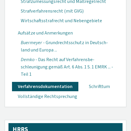
Strafzumessungsrecht und Maßregelrecht
Strafverfahrensrecht (mit GVG)
Wirtschaftsstrafrecht und Nebengebiete
Aufsätze und Anmerkungen
Buermeyer
- Grundrechts­schutz in Deutsch­
land und Europa ...
Demko
- Das Recht auf Verfahrensbe­
schleunigung ge­mäß Art. 6 Abs. 1 S. 1 EMRK ... -
Teil 1
Verfahrensdokumen­tation
Schrifttum
Vollständige Rechtsprechung
HRRS