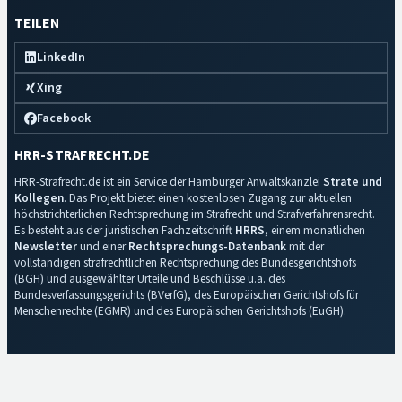
TEILEN
LinkedIn
Xing
Facebook
HRR-STRAFRECHT.DE
HRR-Strafrecht.de ist ein Service der Hamburger Anwaltskanzlei
Strate und
Kollegen
. Das Projekt bietet einen kostenlosen Zugang zur aktuellen
höchstrichterlichen Rechtsprechung im Strafrecht und Strafverfahrensrecht.
Es besteht aus der juristischen Fachzeitschrift
HRRS
, einem monatlichen
Newsletter
und einer
Rechtsprechungs-Datenbank
mit der
vollständigen strafrechtlichen Rechtsprechung des Bundesgerichtshofs
(BGH) und ausgewählter Urteile und Beschlüsse u.a. des
Bundesverfassungsgerichts (BVerfG), des Europäischen Gerichtshofs für
Menschenrechte (EGMR) und des Europäischen Gerichtshofs (EuGH).
Impressum
·
Datenschutz