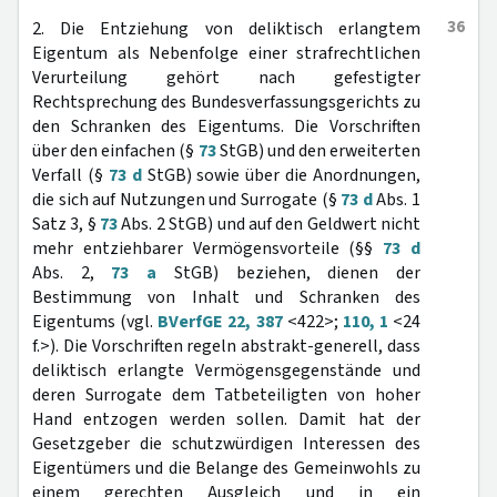
36
2. Die Entziehung von deliktisch erlangtem
Eigentum als Nebenfolge einer strafrechtlichen
Verurteilung gehört nach gefestigter
Rechtsprechung des Bundesverfassungsgerichts zu
den Schranken des Eigentums. Die Vorschriften
über den einfachen (§
73
StGB) und den erweiterten
Verfall (§
73 d
StGB) sowie über die Anordnungen,
die sich auf Nutzungen und Surrogate (§
73 d
Abs. 1
Satz 3, §
73
Abs. 2 StGB) und auf den Geldwert nicht
mehr entziehbarer Vermögensvorteile (§§
73 d
Abs. 2,
73 a
StGB) beziehen, dienen der
Bestimmung von Inhalt und Schranken des
Eigentums (vgl.
BVerfGE 22, 387
<422>;
110, 1
<24
f.>). Die Vorschriften regeln abstrakt-generell, dass
deliktisch erlangte Vermögensgegenstände und
deren Surrogate dem Tatbeteiligten von hoher
Hand entzogen werden sollen. Damit hat der
Gesetzgeber die schutzwürdigen Interessen des
Eigentümers und die Belange des Gemeinwohls zu
einem gerechten Ausgleich und in ein