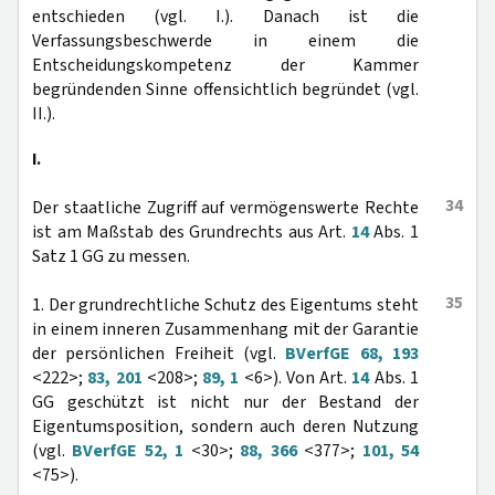
entschieden (vgl. I.). Danach ist die
Verfassungsbeschwerde in einem die
Entscheidungskompetenz der Kammer
begründenden Sinne offensichtlich begründet (vgl.
II.).
I.
34
Der staatliche Zugriff auf vermögenswerte Rechte
ist am Maßstab des Grundrechts aus Art.
14
Abs. 1
Satz 1 GG zu messen.
35
1. Der grundrechtliche Schutz des Eigentums steht
in einem inneren Zusammenhang mit der Garantie
der persönlichen Freiheit (vgl.
BVerfGE 68, 193
<222>;
83, 201
<208>;
89, 1
<6>). Von Art.
14
Abs. 1
GG geschützt ist nicht nur der Bestand der
Eigentumsposition, sondern auch deren Nutzung
(vgl.
BVerfGE 52, 1
<30>;
88, 366
<377>;
101, 54
<75>).