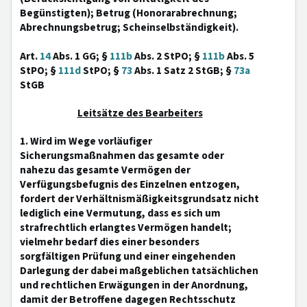
Begünstigten); Betrug (Honorarabrechnung;
Abrechnungsbetrug; Scheinselbständigkeit).
Art.
14
Abs. 1 GG; §
111b
Abs. 2 StPO; §
111b
Abs. 5
StPO; §
111d
StPO; §
73
Abs. 1 Satz 2 StGB; §
73a
StGB
Leitsätze des Bearbeiters
1. Wird im Wege vorläufiger
Sicherungsmaßnahmen das gesamte oder
nahezu das gesamte Vermögen der
Verfügungsbefugnis des Einzelnen entzogen,
fordert der Verhältnismäßigkeitsgrundsatz nicht
lediglich eine Vermutung, dass es sich um
strafrechtlich erlangtes Vermögen handelt;
vielmehr bedarf dies einer besonders
sorgfältigen Prüfung und einer eingehenden
Darlegung der dabei maßgeblichen tatsächlichen
und rechtlichen Erwägungen in der Anordnung,
damit der Betroffene dagegen Rechtsschutz