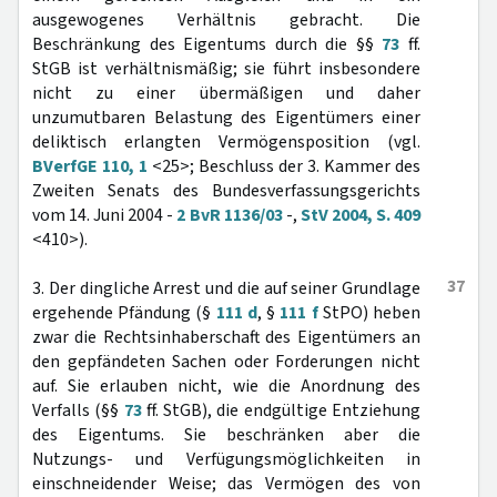
ausgewogenes Verhältnis gebracht. Die
Beschränkung des Eigentums durch die §§
73
ff.
StGB ist verhältnismäßig; sie führt insbesondere
nicht zu einer übermäßigen und daher
unzumutbaren Belastung des Eigentümers einer
deliktisch erlangten Vermögensposition (vgl.
BVerfGE 110, 1
<25>; Beschluss der 3. Kammer des
Zweiten Senats des Bundesverfassungsgerichts
vom 14. Juni 2004 -
2 BvR 1136/03
-,
StV 2004, S. 409
<410>).
37
3. Der dingliche Arrest und die auf seiner Grundlage
ergehende Pfändung (§
111 d
, §
111 f
StPO) heben
zwar die Rechtsinhaberschaft des Eigentümers an
den gepfändeten Sachen oder Forderungen nicht
auf. Sie erlauben nicht, wie die Anordnung des
Verfalls (§§
73
ff. StGB), die endgültige Entziehung
des Eigentums. Sie beschränken aber die
Nutzungs- und Verfügungsmöglichkeiten in
einschneidender Weise; das Vermögen des von