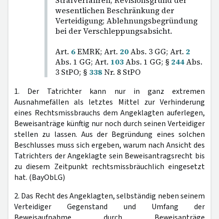
Strafverfahren; Revisionsgrund der
wesentlichen Beschränkung der
Verteidigung; Ablehnungsbegründung
bei der Verschleppungsabsicht.
Art.
6
EMRK; Art.
20
Abs. 3 GG; Art.
2
Abs. 1 GG; Art.
103
Abs. 1 GG; §
244
Abs.
3 StPO; §
338
Nr. 8 StPO
1. Der Tatrichter kann nur in ganz extremen
Ausnahmefällen als letztes Mittel zur Verhinderung
eines Rechtsmissbrauchs dem Angeklagten auferlegen,
Beweisanträge künftig nur noch durch seinen Verteidiger
stellen zu lassen. Aus der Begründung eines solchen
Beschlusses muss sich ergeben, warum nach Ansicht des
Tatrichters der Angeklagte sein Beweisantragsrecht bis
zu diesem Zeitpunkt rechtsmissbräuchlich eingesetzt
hat. (BayObLG)
2. Das Recht des Angeklagten, selbständig neben seinem
Verteidiger Gegenstand und Umfang der
Beweisaufnahme durch Beweisanträge