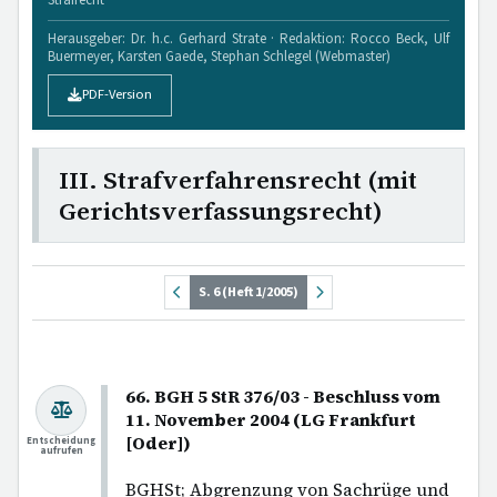
Herausgeber: Dr. h.c. Gerhard Strate · Redaktion: Rocco Beck, Ulf
Buermeyer, Karsten Gaede, Stephan Schlegel (Webmaster)
PDF-Version
III. Strafverfahrensrecht (mit
Gerichtsverfassungsrecht)
S. 6 (Heft 1/2005)
66. BGH 5 StR 376/03 - Beschluss vom
11. November 2004 (LG Frankfurt
[Oder])
Entscheidung
aufrufen
BGHSt; Abgrenzung von Sachrüge und