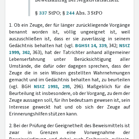
§
337
StPO; §
244
Abs. 3 StPO
1. Ob ein Zeuge, der für länger zurückliegende Vorgänge
benannt worden ist, völlig ungeeignet ist, weil
auszuschließen ist, dass er sie zuverlässig in seinem
Gedächtnis behalten hat (vgl.
BGHSt 14, 339
, 342;
NStZ
1999, 362
, 363), hat der Tatrichter anhand allgemeiner
Lebenserfahrung unter Berücksichtigung aller
Umstände, die dafür oder dagegen sprechen, dass der
Zeuge die in sein Wissen gestellten Wahrnehmungen
gemacht und im Gedächtnis behalten hat, zu beurteilen
(vgl. BGH
NStZ 1993, 295
, 296). Maßgeblich für die
Beurteilung ist insbesondere, ob der Vorgang, zu dem der
Zeuge aussagen soll, für ihn bedeutsam gewesen ist, sein
Interesse geweckt hat und ob sich der Zeuge auf
Erinnerungshilfen stützen kann.
2. Bei der Prüfung der Geeignetheit des Beweismittels ist
zwar in Grenzen eine Vorwegnahme der