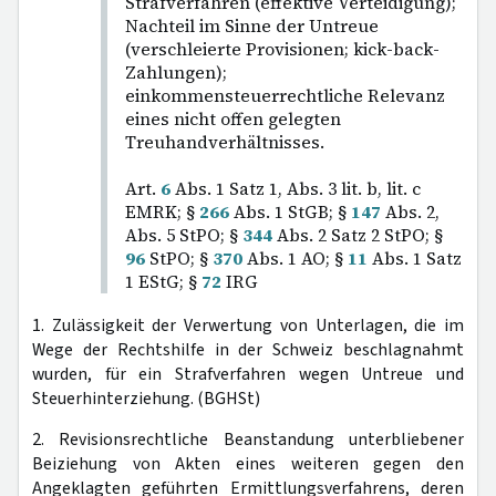
Strafverfahren (effektive Verteidigung);
Nachteil im Sinne der Untreue
(verschleierte Provisionen; kick-back-
Zahlungen);
einkommensteuerrechtliche Relevanz
eines nicht offen gelegten
Treuhandverhältnisses.
Art.
6
Abs. 1 Satz 1, Abs. 3 lit. b, lit. c
EMRK; §
266
Abs. 1 StGB; §
147
Abs. 2,
Abs. 5 StPO; §
344
Abs. 2 Satz 2 StPO; §
96
StPO; §
370
Abs. 1 AO; §
11
Abs. 1 Satz
1 EStG; §
72
IRG
1. Zulässigkeit der Verwertung von Unterlagen, die im
Wege der Rechtshilfe in der Schweiz beschlagnahmt
wurden, für ein Strafverfahren wegen Untreue und
Steuerhinterziehung. (BGHSt)
2. Revisionsrechtliche Beanstandung unterbliebener
Beiziehung von Akten eines weiteren gegen den
Angeklagten geführten Ermittlungsverfahrens, deren