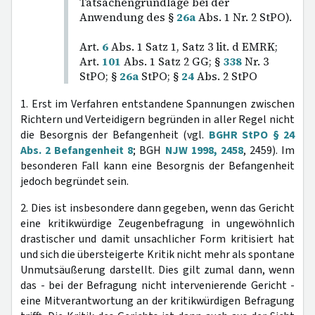
Tatsachengrundlage bei der
Anwendung des §
26a
Abs. 1 Nr. 2 StPO).
Art.
6
Abs. 1 Satz 1, Satz 3 lit. d EMRK;
Art.
101
Abs. 1 Satz 2 GG; §
338
Nr. 3
StPO; §
26a
StPO; §
24
Abs. 2 StPO
1. Erst im Verfahren entstandene Spannungen zwischen
Richtern und Verteidigern begründen in aller Regel nicht
die Besorgnis der Befangenheit (vgl.
BGHR StPO § 24
Abs. 2 Befangenheit 8
; BGH
NJW 1998, 2458
, 2459). Im
besonderen Fall kann eine Besorgnis der Befangenheit
jedoch begründet sein.
2. Dies ist insbesondere dann gegeben, wenn das Gericht
eine kritikwürdige Zeugenbefragung in ungewöhnlich
drastischer und damit unsachlicher Form kritisiert hat
und sich die übersteigerte Kritik nicht mehr als spontane
Unmutsäußerung darstellt. Dies gilt zumal dann, wenn
das - bei der Befragung nicht intervenierende Gericht -
eine Mitverantwortung an der kritikwürdigen Befragung