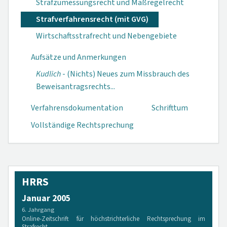
Strafzumessungsrecht und Maßregelrecht
Strafverfahrensrecht (mit GVG)
Wirtschaftsstrafrecht und Nebengebiete
Aufsätze und Anmerkungen
Kudlich
- (Nichts) Neues zum Miss­brauch des
Be­weisantrags­rechts...
Verfahrensdokumen­tation
Schrifttum
Vollständige Rechtsprechung
HRRS
Januar 2005
6. Jahrgang
Online-Zeitschrift für höchstrichterliche Rechtsprechung im
Strafrecht