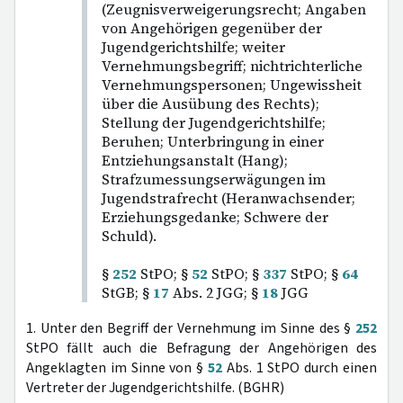
(Zeugnisverweigerungsrecht; Angaben
von Angehörigen gegenüber der
Jugendgerichtshilfe; weiter
Vernehmungsbegriff; nichtrichterliche
Vernehmungspersonen; Ungewissheit
über die Ausübung des Rechts);
Stellung der Jugendgerichtshilfe;
Beruhen; Unterbringung in einer
Entziehungsanstalt (Hang);
Strafzumessungserwägungen im
Jugendstrafrecht (Heranwachsender;
Erziehungsgedanke; Schwere der
Schuld).
§
252
StPO; §
52
StPO; §
337
StPO; §
64
StGB; §
17
Abs. 2 JGG; §
18
JGG
1. Unter den Begriff der Vernehmung im Sinne des §
252
StPO fällt auch die Befragung der Angehörigen des
Angeklagten im Sinne von §
52
Abs. 1 StPO durch einen
Vertreter der Jugendgerichtshilfe. (BGHR)