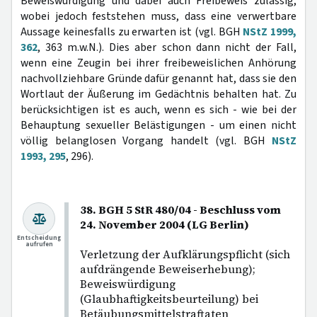
Beweiswürdigung und dabei auch Freibeweis zulässig,
wobei jedoch feststehen muss, dass eine verwertbare
Aussage keinesfalls zu erwarten ist (vgl. BGH
NStZ 1999,
362
, 363 m.w.N.). Dies aber schon dann nicht der Fall,
wenn eine Zeugin bei ihrer freibeweislichen Anhörung
nachvollziehbare Gründe dafür genannt hat, dass sie den
Wortlaut der Äußerung im Gedächtnis behalten hat. Zu
berücksichtigen ist es auch, wenn es sich - wie bei der
Behauptung sexueller Belästigungen - um einen nicht
völlig belanglosen Vorgang handelt (vgl. BGH
NStZ
1993, 295
, 296).
38. BGH 5 StR 480/04 - Beschluss vom
24. November 2004 (LG Berlin)
Entscheidung
aufrufen
Verletzung der Aufklärungspflicht (sich
aufdrängende Beweiserhebung);
Beweiswürdigung
(Glaubhaftigkeitsbeurteilung) bei
Betäubungsmittelstraftaten