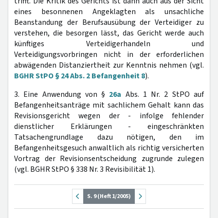
trifft. Die Kritik des Gerichts ist dann auch aus der Sicht
eines besonnenen Angeklagten als unsachliche
Beanstandung der Berufsausübung der Verteidiger zu
verstehen, die besorgen lässt, das Gericht werde auch
künftiges Verteidigerhandeln und
Verteidigungsvorbringen nicht in der erforderlichen
abwägenden Distanziertheit zur Kenntnis nehmen (vgl.
BGHR StPO § 24 Abs. 2 Befangenheit 8
).
3. Eine Anwendung von §
26a
Abs. 1 Nr. 2 StPO auf
Befangenheitsanträge mit sachlichem Gehalt kann das
Revisionsgericht wegen der - infolge fehlender
dienstlicher Erklärungen - eingeschränkten
Tatsachengrundlage dazu nötigen, den im
Befangenheitsgesuch anwaltlich als richtig versicherten
Vortrag der Revisionsentscheidung zugrunde zulegen
(vgl. BGHR StPO § 338 Nr. 3 Revisibilität 1).
S. 9 (Heft 1/2005)